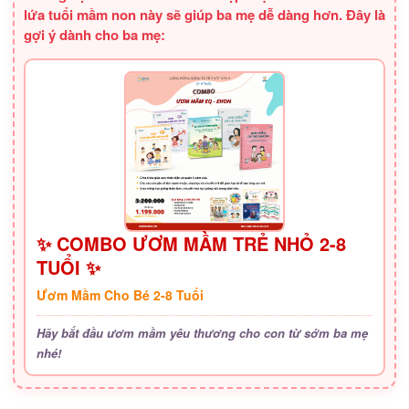
lứa tuổi mầm non này sẽ giúp ba mẹ dễ dàng hơn. Đây là
gợi ý dành cho ba mẹ:
✨ COMBO ƯƠM MẦM TRẺ NHỎ 2-8
TUỔI ✨
Ươm Mầm Cho Bé 2-8 Tuổi
Hãy bắt đầu ươm mầm yêu thương cho con từ sớm ba mẹ
nhé!