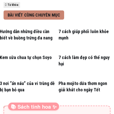
Từ khóa:
BÀI VIẾT CÙNG CHUYÊN MỤC
Hướng dẫn những điều cần
7 cách giúp phổi luôn khỏe
biết về buồng trứng đa nang
mạnh
Kem sữa chua tự chọn Soyo
7 cách làm đẹp có thể nguy
hại
3 nơi “ẩn náu” của vi trùng dễ
Pha mojito dứa thơm ngon
bị bạn bỏ qua
giải khát cho ngày Tết
📚 Sách tinh hoa ✨
SÁCH HAY CHO BA MẸ