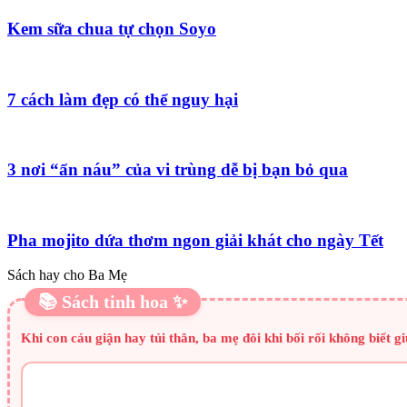
Kem sữa chua tự chọn Soyo
7 cách làm đẹp có thể nguy hại
3 nơi “ẩn náu” của vi trùng dễ bị bạn bỏ qua
Pha mojito dứa thơm ngon giải khát cho ngày Tết
Sách hay cho Ba Mẹ
📚 Sách tinh hoa ✨
Khi con cáu giận hay tủi thân, ba mẹ đôi khi bối rối không biết 