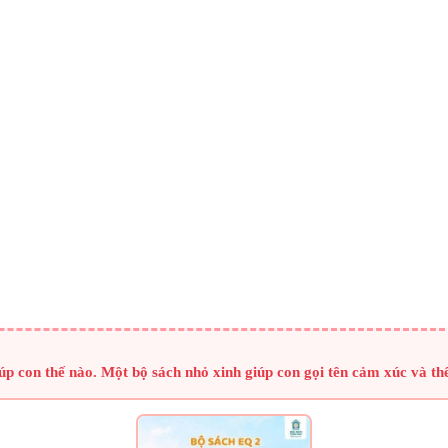
giúp con thế nào. Một bộ sách nhỏ xinh giúp con gọi tên cảm xúc và th