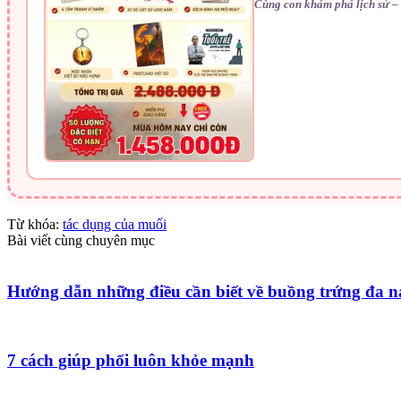
Cùng con khám phá lịch sử – 
Từ khóa:
tác dụng của muối
Bài viết cùng chuyên mục
Hướng dẫn những điều cần biết về buồng trứng đa 
7 cách giúp phổi luôn khỏe mạnh