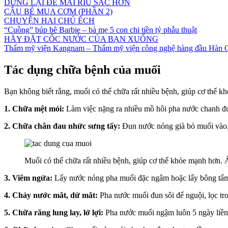
DỪNG LẠI ĐỂ MÀI RÌU SẮC HƠN
CẬU BÉ MUA CƠM (PHẦN 2)
CHUYỆN HAI CHÚ ẾCH
“Cuồng” búp bê Barbie – bà mẹ 5 con chi tiền tỷ phẫu thuật
HÃY ĐẶT CỐC NƯỚC CỦA BẠN XUỐNG
Thẩm mỹ viện Kangnam – Thẩm mỹ viện công nghệ hàng đầu Hàn 
Tác dụng chữa bệnh của muối
Bạn không biết rằng, muối có thể chữa rất nhiều bệnh, giúp cơ thể k
1. Chữa mệt mỏi:
Làm việc nặng ra nhiều mồ hôi pha nước chanh đư
2. Chữa chân đau nhức sưng tấy:
Đun nước nóng già bỏ muối vào,
Muối có thể chữa rất nhiều bệnh, giúp cơ thể khỏe mạnh hơn. Ả
3. Viêm ngứa:
Lấy nước nóng pha muối đặc ngâm hoặc lấy bông tẩm
4. Chảy nước mắt, dử mắt:
Pha nước muối đun sôi để nguội, lọc tr
5. Chữa răng lung lay, lở lợi:
Pha nước muối ngậm luôn 5 ngày liền