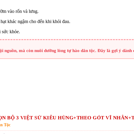
ờm vào rốn và lưng.
 hạt khác ngậm cho đến khi khỏi đau.
i sức khỏe.
ội nguồn, mà còn nuôi dưỡng lòng tự hào dân tộc. Đây là gợi ý dành
ỌN BỘ 3 VIỆT SỬ KIÊU HÙNG+THEO GÓT VĨ NHÂN+
n Tộc