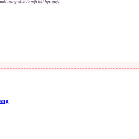
mỗi trang sách là một bài học quý!
nang