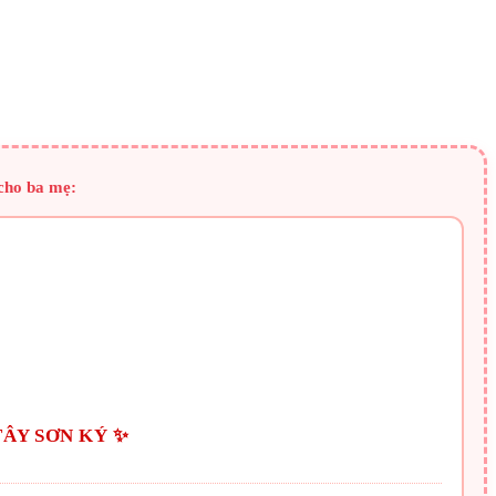
 cho ba mẹ:
TÂY SƠN KÝ ✨