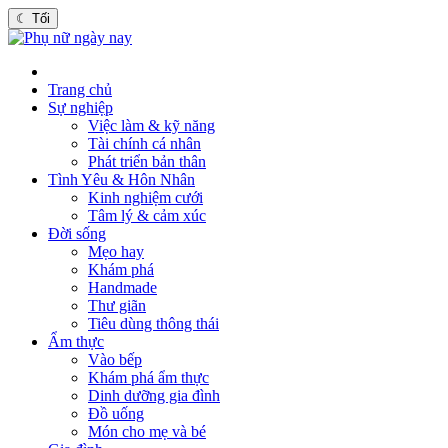
☾
Tối
Trang chủ
Sự nghiệp
Việc làm & kỹ năng
Tài chính cá nhân
Phát triển bản thân
Tình Yêu & Hôn Nhân
Kinh nghiệm cưới
Tâm lý & cảm xúc
Đời sống
Mẹo hay
Khám phá
Handmade
Thư giãn
Tiêu dùng thông thái
Ẩm thực
Vào bếp
Khám phá ẩm thực
Dinh dưỡng gia đình
Đồ uống
Món cho mẹ và bé