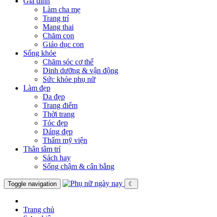
Gia đình
Làm cha mẹ
Trang trí
Mang thai
Chăm con
Giáo dục con
Sống khỏe
Chăm sóc cơ thể
Dinh dưỡng & vận động
Sức khỏe phụ nữ
Làm đẹp
Da đẹp
Trang điểm
Thời trang
Tóc đẹp
Dáng đẹp
Thẩm mỹ viện
Thân tâm trí
Sách hay
Sống chậm & cân bằng
Toggle navigation
☾
Trang chủ