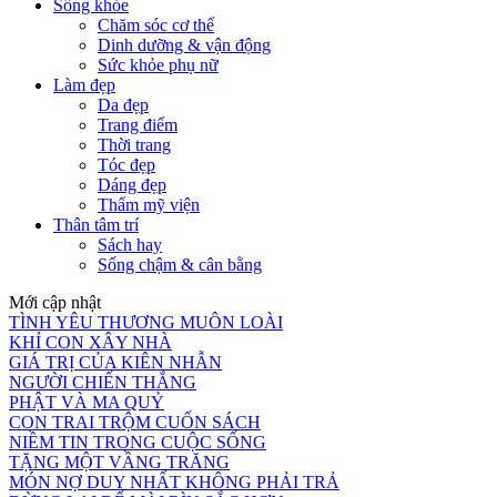
Sống khỏe
Chăm sóc cơ thể
Dinh dưỡng & vận động
Sức khỏe phụ nữ
Làm đẹp
Da đẹp
Trang điểm
Thời trang
Tóc đẹp
Dáng đẹp
Thẩm mỹ viện
Thân tâm trí
Sách hay
Sống chậm & cân bằng
Mới cập nhật
TÌNH YÊU THƯƠNG MUÔN LOÀI
KHỈ CON XÂY NHÀ
GIÁ TRỊ CỦA KIÊN NHẪN
NGƯỜI CHIẾN THẮNG
PHẬT VÀ MA QUỶ
CON TRAI TRỘM CUỐN SÁCH
NIỀM TIN TRONG CUỘC SỐNG
TẶNG MỘT VẦNG TRĂNG
MÓN NỢ DUY NHẤT KHÔNG PHẢI TRẢ