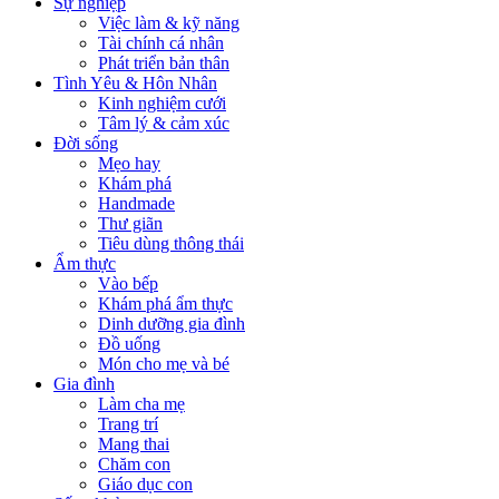
Sự nghiệp
Việc làm & kỹ năng
Tài chính cá nhân
Phát triển bản thân
Tình Yêu & Hôn Nhân
Kinh nghiệm cưới
Tâm lý & cảm xúc
Đời sống
Mẹo hay
Khám phá
Handmade
Thư giãn
Tiêu dùng thông thái
Ẩm thực
Vào bếp
Khám phá ẩm thực
Dinh dưỡng gia đình
Đồ uống
Món cho mẹ và bé
Gia đình
Làm cha mẹ
Trang trí
Mang thai
Chăm con
Giáo dục con