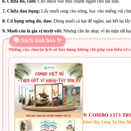
6. Chữa ho, cảm:
Cho muối vào múi chanh ngậm cho tan dần.
7. Chữa đau bụng:
Lấy muối rang cho nóng, bọc vào miếng vải chư
8. Cổ họng sưng đỏ, đau:
Dùng muối cả hạt để ngậm, tan hết lại lấy
9. Muối còn là gia vị tuyệt vời:
Nhưng cần ăn nhạt, vì ăn mặn rất hạ
📚 Sách tinh hoa ✨
Những câu chuyện lịch sử hào hùng không chỉ giúp con hiểu về c
✨ COMBO 1373 TR
Khơi Dậy Lòng Tự Hào Dâ