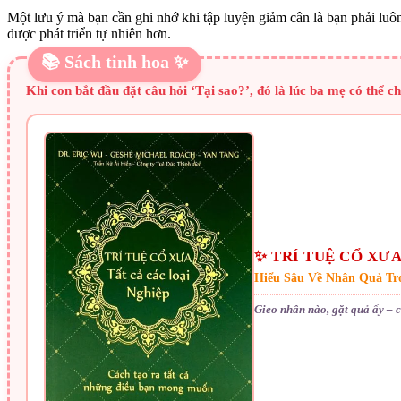
Một lưu ý mà bạn cần ghi nhớ khi tập luyện giảm cân là bạn phải lu
được phát triển tự nhiên hơn.
📚 Sách tinh hoa ✨
Khi con bắt đầu đặt câu hỏi ‘Tại sao?’, đó là lúc ba mẹ có thể
✨ TRÍ TUỆ CỔ XƯA
Hiểu Sâu Về Nhân Quả Tr
Gieo nhân nào, gặt quả ấy – 