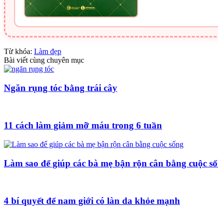
Từ khóa:
Làm đẹp
Bài viết cùng chuyên mục
Ngăn rụng tóc bằng trái cây
11 cách làm giảm mỡ máu trong 6 tuần
Làm sao để giúp các bà mẹ bận rộn cân bằng cuộc s
4 bí quyết để nam giới có làn da khỏe mạnh