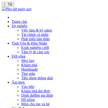
☾
Tối
Trang chủ
Sự nghiệp
Việc làm & kỹ năng
Tài chính cá nhân
Phát triển bản thân
Tình Yêu & Hôn Nhân
Kinh nghiệm cưới
Tâm lý & cảm xúc
Đời sống
Mẹo hay
Khám phá
Handmade
Thư giãn
Tiêu dùng thông thái
Ẩm thực
Vào bếp
Khám phá ẩm thực
Dinh dưỡng gia đình
Đồ uống
Món cho mẹ và bé