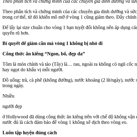
Theo phân tích và chứng minh của các chuyên gia dinh dưỡng và sức
Theo phân tích và chứng minh của các chuyên gia dinh dưỡng và sức 
trong cơ thể, từ đó khiến mô mỡ ở vòng 1 cũng giảm theo. Đây chính
Để lấy lại size chuẩn cho vòng 1 bạn tuyệt đối không nên áp dụng cá
quyến rũ hơn.
Bí quyết để giảm cân mà vòng 1 không bị nhỏ đi
Công thức ăn kiêng “Ngon, bổ, đẹp da”
Tôm là món chính và táo (Tây) là… rau, ngoài ra không có ngũ cốc 
hay ngọt do khẩu vị mỗi người.
Đồ uống: trà, cà phê (không đường), nước khoáng (2 lít/ngày), nước 
trong ngày.
Nhiều
người đẹp
ở Hollywood đã dùng công thức ăn kiêng trên với chế độ không vận đ
nước đủ là cách đảm bảo để vòng 1 không xê dịch theo vòng eo.
Luôn tập luyện đúng cách