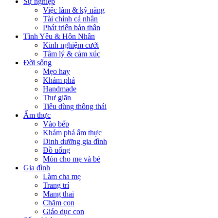
Sự nghiệp
Việc làm & kỹ năng
Tài chính cá nhân
Phát triển bản thân
Tình Yêu & Hôn Nhân
Kinh nghiệm cưới
Tâm lý & cảm xúc
Đời sống
Mẹo hay
Khám phá
Handmade
Thư giãn
Tiêu dùng thông thái
Ẩm thực
Vào bếp
Khám phá ẩm thực
Dinh dưỡng gia đình
Đồ uống
Món cho mẹ và bé
Gia đình
Làm cha mẹ
Trang trí
Mang thai
Chăm con
Giáo dục con