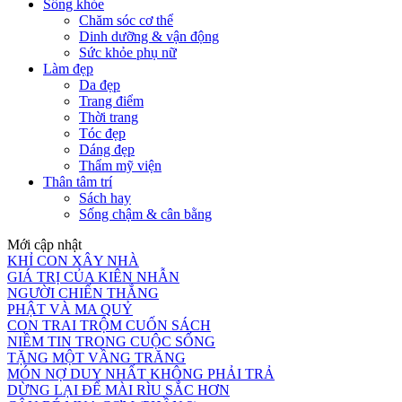
Sống khỏe
Chăm sóc cơ thể
Dinh dưỡng & vận động
Sức khỏe phụ nữ
Làm đẹp
Da đẹp
Trang điểm
Thời trang
Tóc đẹp
Dáng đẹp
Thẩm mỹ viện
Thân tâm trí
Sách hay
Sống chậm & cân bằng
Mới cập nhật
KHỈ CON XÂY NHÀ
GIÁ TRỊ CỦA KIÊN NHẪN
NGƯỜI CHIẾN THẮNG
PHẬT VÀ MA QUỶ
CON TRAI TRỘM CUỐN SÁCH
NIỀM TIN TRONG CUỘC SỐNG
TẶNG MỘT VẦNG TRĂNG
MÓN NỢ DUY NHẤT KHÔNG PHẢI TRẢ
DỪNG LẠI ĐỂ MÀI RÌU SẮC HƠN