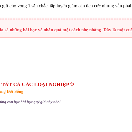
ôn giữ cho vòng 1 săn chắc, tập luyện giảm cân tích cực nhưng vẫn ph
 chia sẻ những bài học về nhân quả một cách nhẹ nhàng. Đây là một cu
 TẤT CẢ CÁC LOẠI NGHIỆP ✨
ong Đời Sống
cùng con học bài học quý giá này nhé!