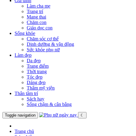
Gia đình
Làm cha mẹ
Trang trí
Mang thai
Chăm con
Giáo dục con
Sống khỏe
Chăm sóc cơ thể
Dinh dưỡng & vận động
Sức khỏe phụ nữ
Làm đẹp
Da đẹp
Trang điểm
Thời trang
Tóc đẹp
Dáng đẹp
Thẩm mỹ viện
Thân tâm trí
Sách hay
Sống chậm & cân bằng
Toggle navigation
☾
Trang chủ