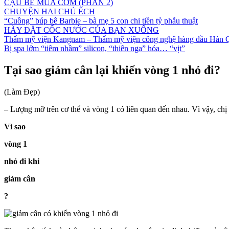
CẬU BÉ MUA CƠM (PHẦN 2)
CHUYỆN HAI CHÚ ẾCH
“Cuồng” búp bê Barbie – bà mẹ 5 con chi tiền tỷ phẫu thuật
HÃY ĐẶT CỐC NƯỚC CỦA BẠN XUỐNG
Thẩm mỹ viện Kangnam – Thẩm mỹ viện công nghệ hàng đầu Hàn 
Bị spa lởm “tiêm nhầm” silicon, “thiên nga” hóa… “vịt”
Tại sao giảm cân lại khiến vòng 1 nhỏ đi?
(Làm Đẹp)
– Lượng mỡ trên cơ thể và vòng 1 có liên quan đến nhau. Vì vậy, chị
Vì sao
vòng 1
nhỏ đi khi
giảm cân
?