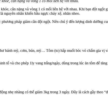
 khỏe, cân nặng và vòng 1 có mối liên hệ với nhau.
khỏe, cân nặng và vòng 1 có mối liên hệ với nhau. Khi bạn đột ngột gi
 là nguyên nhân khiến bầu ngực chảy xệ, nhăn nheo.
c phương pháp giảm cân đột ngột. Nên chú ý đến lượng dinh dưỡng cung
như bánh mỳ, cơm, bún, mỳ… Tôm (to) hấp muối bóc vỏ chấm gia vị vắ
sinh tố và cho phép 1ly vang trắng/ngày, dùng trong lúc ăn tôm để tăn
ộng nhẹ nhàng có thể giảm 3kg trong 3 ngày. Đây là cách gầy theo “đơ