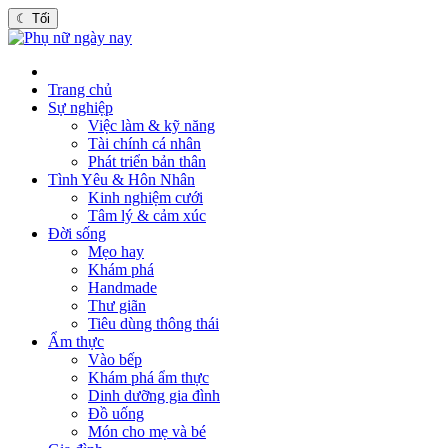
☾
Tối
Trang chủ
Sự nghiệp
Việc làm & kỹ năng
Tài chính cá nhân
Phát triển bản thân
Tình Yêu & Hôn Nhân
Kinh nghiệm cưới
Tâm lý & cảm xúc
Đời sống
Mẹo hay
Khám phá
Handmade
Thư giãn
Tiêu dùng thông thái
Ẩm thực
Vào bếp
Khám phá ẩm thực
Dinh dưỡng gia đình
Đồ uống
Món cho mẹ và bé