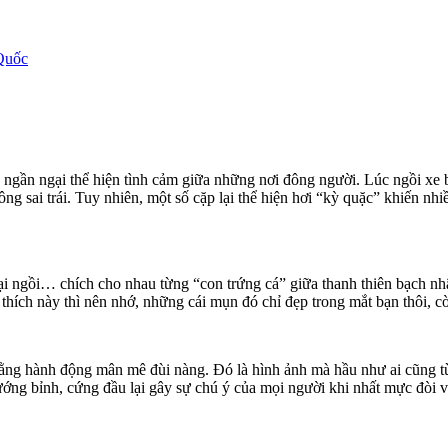
Quốc
ngần ngại thể hiện tình cảm giữa những nơi đông người. Lúc ngồi xe 
ng sai trái. Tuy nhiên, một số cặp lại thể hiện hơi “kỳ quặc” khiến nh
ại ngồi… chích cho nhau từng “con trứng cá” giữa thanh thiên bạch nhậ
thích này thì nên nhớ, những cái mụn đó chỉ đẹp trong mắt bạn thôi, c
ái bằng hành động mân mê đùi nàng. Đó là hình ảnh mà hầu như ai cũn
ớng bỉnh, cứng đầu lại gây sự chú ý của mọi người khi nhất mực đòi