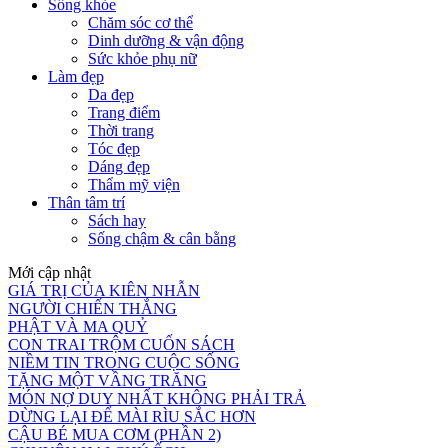
Sống khỏe
Chăm sóc cơ thể
Dinh dưỡng & vận động
Sức khỏe phụ nữ
Làm đẹp
Da đẹp
Trang điểm
Thời trang
Tóc đẹp
Dáng đẹp
Thẩm mỹ viện
Thân tâm trí
Sách hay
Sống chậm & cân bằng
Mới cập nhật
GIÁ TRỊ CỦA KIÊN NHẪN
NGƯỜI CHIẾN THẮNG
PHẬT VÀ MA QUỶ
CON TRAI TRỘM CUỐN SÁCH
NIỀM TIN TRONG CUỘC SỐNG
TẶNG MỘT VẦNG TRĂNG
MÓN NỢ DUY NHẤT KHÔNG PHẢI TRẢ
DỪNG LẠI ĐỂ MÀI RÌU SẮC HƠN
CẬU BÉ MUA CƠM (PHẦN 2)