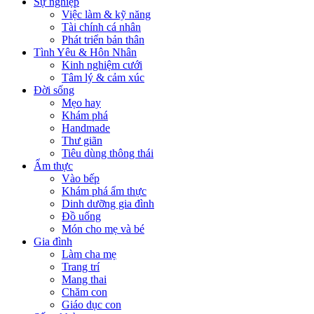
Sự nghiệp
Việc làm & kỹ năng
Tài chính cá nhân
Phát triển bản thân
Tình Yêu & Hôn Nhân
Kinh nghiệm cưới
Tâm lý & cảm xúc
Đời sống
Mẹo hay
Khám phá
Handmade
Thư giãn
Tiêu dùng thông thái
Ẩm thực
Vào bếp
Khám phá ẩm thực
Dinh dưỡng gia đình
Đồ uống
Món cho mẹ và bé
Gia đình
Làm cha mẹ
Trang trí
Mang thai
Chăm con
Giáo dục con