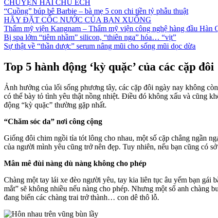
CHUYỆN HAI CHÚ ẾCH
“Cuồng” búp bê Barbie – bà mẹ 5 con chi tiền tỷ phẫu thuật
HÃY ĐẶT CỐC NƯỚC CỦA BẠN XUỐNG
Thẩm mỹ viện Kangnam – Thẩm mỹ viện công nghệ hàng đầu Hàn 
Bị spa lởm “tiêm nhầm” silicon, “thiên nga” hóa… “vịt”
Sự thật về “thần dược” serum nâng mũi cho sống mũi dọc dừa
Top 5 hành động ‘kỳ quặc’ của các cặp đôi
Ảnh hưởng của lối sống phương tây, các cặp đôi ngày nay không còn 
có thể bày tỏ tình yêu thật nồng nhiệt. Điều đó không xấu và cũng khô
động “kỳ quặc” thường gặp nhất.
“Chăm sóc da” nơi công cộng
Giống đôi chim ngồi tỉa tót lông cho nhau, một số cặp chẳng ngần ng
của người mình yêu cũng trở nên đẹp. Tuy nhiên, nếu bạn cũng có sở 
Mân mê đùi nàng dù nàng không cho phép
Chàng một tay lái xe đèo người yêu, tay kia liên tục âu yếm bạn g
mắt” sẽ không nhiều nếu nàng cho phép. Nhưng một số anh chàng bư
đang biến các chàng trai trở thành… con dê thô lỗ.