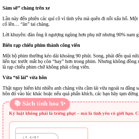
Sàm sỡ” chàng trên xe
Lần này đến phiên các quí cô vì tình yêu mà quên đi nỗi xấu hổ. Mộ
cổ lên… “ăn” tai chàng.
Lời khuyên: đàn ông ít ngượng ngùng hơn phụ nữ nhưng 90% nam giới 
Biến rạp chiếu phim thành công viên
Một bộ phim thường kéo dài khoảng 90 phút. Song, phải đến quá nửa t
liên tục trước mắt họ còn “hay” hơn trong phim. Nhưng không đồng ng
là rạp chiếu phim chứ không phải công viên.
Vừa “tổ lái” vừa hôn
Thật nguy hiểm khi nhiều anh chàng vừa cầm lái vừa ngoái ra đằng s
hôn đó vào lúc khác hoặc nếu quá phấn khích, các bạn hãy tạm dừng 
📚 Sách tinh hoa ✨
Kỷ luật không phải là trừng phạt – mà là tình yêu có giới hạn. 