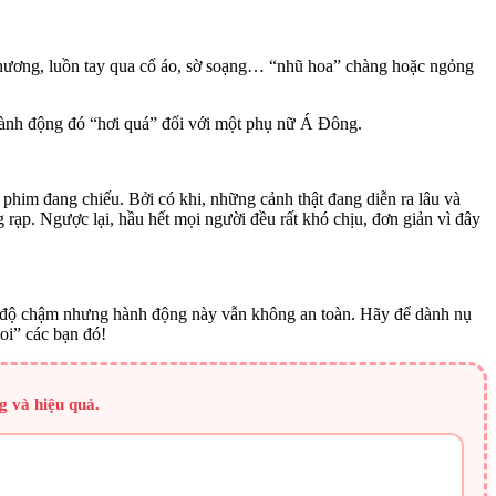
u thương, luồn tay qua cổ áo, sờ soạng… “nhũ hoa” chàng hoặc ngỏng
 hành động đó “hơi quá” đối với một phụ nữ Á Đông.
phim đang chiếu. Bởi có khi, những cảnh thật đang diễn ra lâu và
rạp. Ngược lại, hầu hết mọi người đều rất khó chịu, đơn giản vì đây
tốc độ chậm nhưng hành động này vẫn không an toàn. Hãy để dành nụ
oi” các bạn đó!
g và hiệu quả.