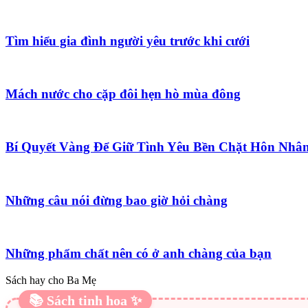
Tìm hiểu gia đình người yêu trước khi cưới
Mách nước cho cặp đôi hẹn hò mùa đông
Bí Quyết Vàng Để Giữ Tình Yêu Bền Chặt Hôn Nhâ
Những câu nói đừng bao giờ hỏi chàng
Những phẩm chất nên có ở anh chàng của bạn
Sách hay cho Ba Mẹ
📚 Sách tinh hoa ✨