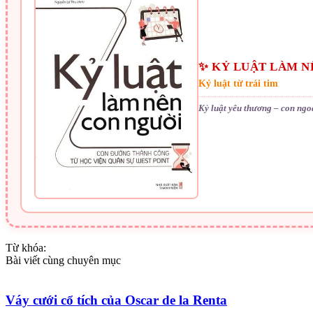
✨ KỶ LUẬT LÀM N
Kỷ luật từ trái tim
Kỷ luật yêu thương – con ngo
Từ khóa:
Bài viết cùng chuyên mục
Váy cưới cổ tích của Oscar de la Renta