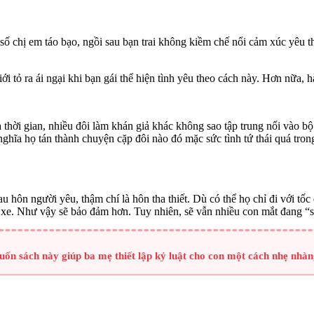
t số chị em táo bạo, ngồi sau bạn trai không kiềm chế nổi cảm xúc yê
tỏ ra ái ngại khi bạn gái thể hiện tình yêu theo cách này. Hơn nữa,
hời gian, nhiều đôi làm khán giả khác không sao tập trung nổi vào bộ 
hĩa họ tán thành chuyện cặp đôi nào đó mặc sức tình tứ thái quá trong 
au hôn người yêu, thậm chí là hôn tha thiết. Dù có thể họ chỉ đi với 
xe. Như vậy sẽ bảo đảm hơn. Tuy nhiên, sẽ vẫn nhiều con mắt đang “s
Cuốn sách này giúp ba mẹ thiết lập kỷ luật cho con một cách nhẹ nhàn