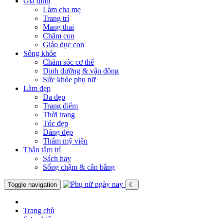
Gia đình
Làm cha mẹ
Trang trí
Mang thai
Chăm con
Giáo dục con
Sống khỏe
Chăm sóc cơ thể
Dinh dưỡng & vận động
Sức khỏe phụ nữ
Làm đẹp
Da đẹp
Trang điểm
Thời trang
Tóc đẹp
Dáng đẹp
Thẩm mỹ viện
Thân tâm trí
Sách hay
Sống chậm & cân bằng
Toggle navigation
☾
Trang chủ