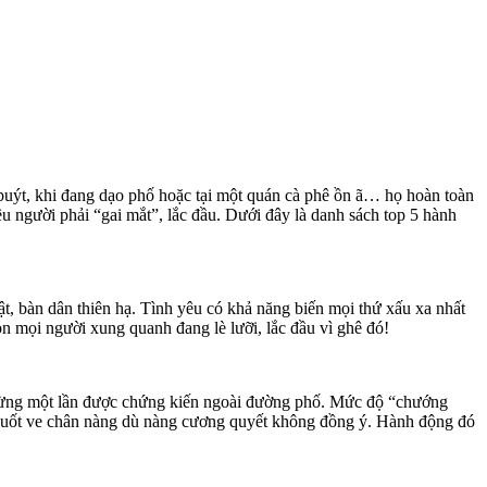
buýt, khi đang dạo phố hoặc tại một quán cà phê ồn ã… họ hoàn toàn
iều người phải “gai mắt”, lắc đầu. Dưới đây là danh sách top 5 hành
t, bàn dân thiên hạ. Tình yêu có khả năng biến mọi thứ xấu xa nhất
òn mọi người xung quanh đang lè lưỡi, lắc đầu vì ghê đó!
g từng một lần được chứng kiến ngoài đường phố. Mức độ “chướng
 vuốt ve chân nàng dù nàng cương quyết không đồng ý. Hành động đó