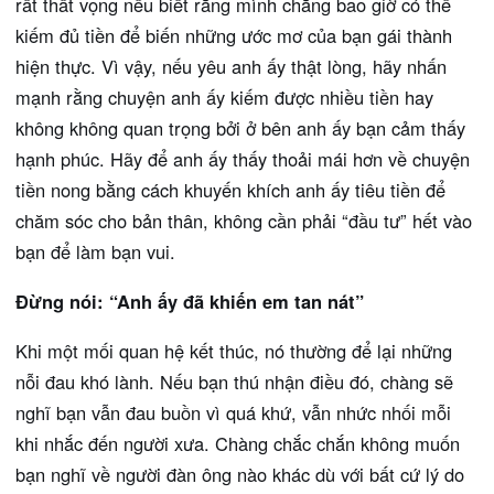
rất thất vọng nếu biết rằng mình chẳng bao giờ có thể
kiếm đủ tiền để biến những ước mơ của bạn gái thành
hiện thực. Vì vậy, nếu yêu anh ấy thật lòng, hãy nhấn
mạnh rằng chuyện anh ấy kiếm được nhiều tiền hay
không không quan trọng bởi ở bên anh ấy bạn cảm thấy
hạnh phúc. Hãy để anh ấy thấy thoải mái hơn về chuyện
tiền nong bằng cách khuyến khích anh ấy tiêu tiền để
chăm sóc cho bản thân, không cần phải “đầu tư” hết vào
bạn để làm bạn vui.
Đừng nói: “Anh ấy đã khiến em tan nát”
Khi một mối quan hệ kết thúc, nó thường để lại những
nỗi đau khó lành. Nếu bạn thú nhận điều đó, chàng sẽ
nghĩ bạn vẫn đau buồn vì quá khứ, vẫn nhức nhối mỗi
khi nhắc đến người xưa. Chàng chắc chắn không muốn
bạn nghĩ về người đàn ông nào khác dù với bất cứ lý do