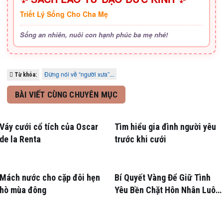
Triết Lý Sống Cho Cha Mẹ
Sống an nhiên, nuôi con hạnh phúc ba mẹ nhé!
Đừng nói về “người xưa”...
Từ khóa:
BÀI VIẾT CÙNG CHUYÊN MỤC
Váy cưới cổ tích của Oscar
Tìm hiểu gia đình người yêu
de la Renta
trước khi cưới
Mách nước cho cặp đôi hẹn
Bí Quyết Vàng Để Giữ Tình
hò mùa đông
Yêu Bền Chặt Hôn Nhân Luôn
Nồng Nàn