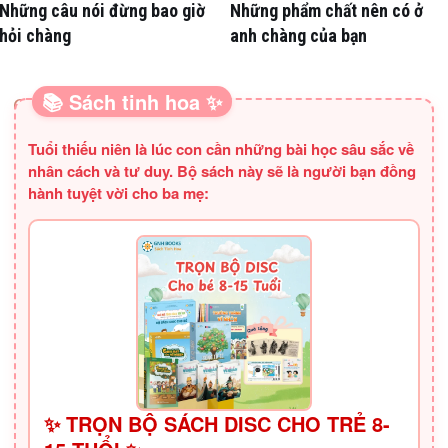
Những câu nói đừng bao giờ
Những phẩm chất nên có ở
hỏi chàng
anh chàng của bạn
📚 Sách tinh hoa ✨
SÁCH HAY CHO BA MẸ
Tuổi thiếu niên là lúc con cần những bài học sâu sắc về
nhân cách và tư duy. Bộ sách này sẽ là người bạn đồng
hành tuyệt vời cho ba mẹ:
✨ TRỌN BỘ SÁCH DISC CHO TRẺ 8-