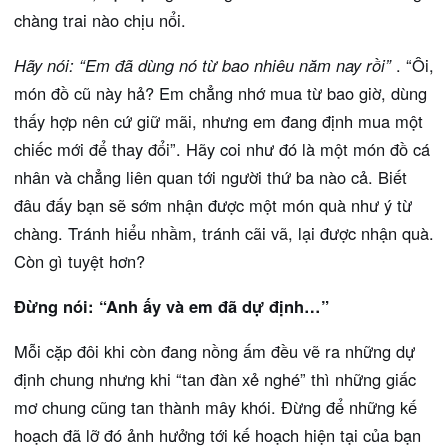
chàng trai nào chịu nổi.
Hãy nói: “Em đã dùng nó từ bao nhiêu năm nay rồi”
. “Ôi,
món đồ cũ này hả? Em chẳng nhớ mua từ bao giờ, dùng
thấy hợp nên cứ giữ mãi, nhưng em đang định mua một
chiếc mới để thay đổi”. Hãy coi như đó là một món đồ cá
nhân và chẳng liên quan tới người thứ ba nào cả. Biết
đâu đấy bạn sẽ sớm nhận được một món quà như ý từ
chàng. Tránh hiểu nhầm, tránh cãi vã, lại được nhận quà.
Còn gì tuyệt hơn?
Đừng nói: “Anh ấy và em đã dự định…”
Mỗi cặp đôi khi còn đang nồng ấm đều vẽ ra những dự
định chung nhưng khi “tan đàn xẻ nghé” thì những giấc
mơ chung cũng tan thành mây khói. Đừng để những kế
hoạch đã lỡ đó ảnh hưởng tới kế hoạch hiện tại của bạn