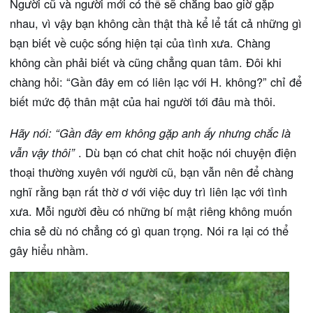
Người cũ và người mới có thể sẽ chẳng bao giờ gặp
nhau, vì vậy bạn không cần thật thà kể lể tất cả những gì
bạn biết về cuộc sống hiện tại của tình xưa. Chàng
không cần phải biết và cũng chẳng quan tâm. Đôi khi
chàng hỏi: “Gần đây em có liên lạc với H. không?” chỉ để
biết mức độ thân mật của hai người tới đâu mà thôi.
Hãy nói: “Gần đây em không gặp anh ấy nhưng chắc là
vẫn vậy thôi”
. Dù bạn có chat chit hoặc nói chuyện điện
thoại thường xuyên với người cũ, bạn vẫn nên để chàng
nghĩ rằng bạn rất thờ ơ với việc duy trì liên lạc với tình
xưa. Mỗi người đều có những bí mật riêng không muốn
chia sẻ dù nó chẳng có gì quan trọng. Nói ra lại có thể
gây hiểu nhầm.