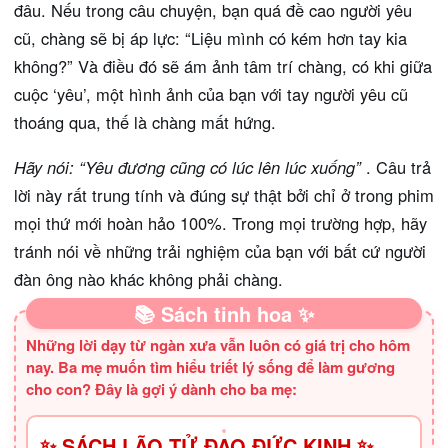
đâu. Nếu trong câu chuyện, bạn quá đề cao người yêu
cũ, chàng sẽ bị áp lực: “Liệu mình có kém hơn tay kia
không?” Và điều đó sẽ ám ảnh tâm trí chàng, có khi giữa
cuộc ‘yêu’, một hình ảnh của bạn với tay người yêu cũ
thoáng qua, thế là chàng mất hứng.
Hãy nói: “Yêu đương cũng có lúc lên lúc xuống”
. Câu trả
lời này rất trung tính và đúng sự thật bởi chỉ ở trong phim
mọi thứ mới hoàn hảo 100%. Trong mọi trường hợp, hãy
tránh nói về những trải nghiệm của bạn với bất cứ người
đàn ông nào khác không phải chàng.
📚 Sách tinh hoa ✨
Những lời dạy từ ngàn xưa vẫn luôn có giá trị cho hôm
nay. Ba mẹ muốn tìm hiểu triết lý sống để làm gương
cho con? Đây là gợi ý dành cho ba mẹ:
✨ SÁCH LÃO TỬ ĐẠO ĐỨC KINH ✨