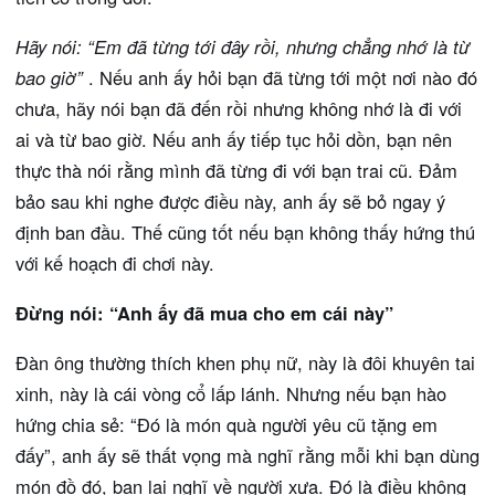
Hãy nói: “Em đã từng tới đây rồi, nhưng chẳng nhớ là từ
bao giờ”
. Nếu anh ấy hỏi bạn đã từng tới một nơi nào đó
chưa, hãy nói bạn đã đến rồi nhưng không nhớ là đi với
ai và từ bao giờ. Nếu anh ấy tiếp tục hỏi dồn, bạn nên
thực thà nói rằng mình đã từng đi với bạn trai cũ. Đảm
bảo sau khi nghe được điều này, anh ấy sẽ bỏ ngay ý
định ban đầu. Thế cũng tốt nếu bạn không thấy hứng thú
với kế hoạch đi chơi này.
Đừng nói: “Anh ấy đã mua cho em cái này”
Đàn ông thường thích khen phụ nữ, này là đôi khuyên tai
xinh, này là cái vòng cổ lấp lánh. Nhưng nếu bạn hào
hứng chia sẻ: “Đó là món quà người yêu cũ tặng em
đấy”, anh ấy sẽ thất vọng mà nghĩ rằng mỗi khi bạn dùng
món đồ đó, bạn lại nghĩ về người xưa. Đó là điều không