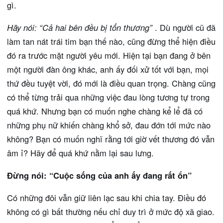
gì.
Hãy nói: “Cả hai bên đều bị tổn thương”
. Dù người cũ đã
làm tan nát trái tim bạn thế nào, cũng đừng thể hiện điều
đó ra trước mặt người yêu mới. Hiện tại bạn đang ở bên
một người đàn ông khác, anh ấy đối xử tốt với bạn, mọi
thứ đều tuyệt vời, đó mới là điều quan trọng. Chàng cũng
có thể từng trải qua những việc đau lòng tương tự trong
quá khứ. Nhưng bạn có muốn nghe chàng kể lể đã có
những phụ nữ khiến chàng khổ sở, đau đớn tới mức nào
không? Bạn có muốn nghĩ rằng tới giờ vết thương đó vẫn
âm ỉ? Hãy để quá khứ nằm lại sau lưng.
Đừng nói: “Cuộc sống của anh ấy đang rất ổn”
Có những đôi vẫn giữ liên lạc sau khi chia tay. Điều đó
không có gì bất thường nếu chỉ duy trì ở mức độ xã giao.