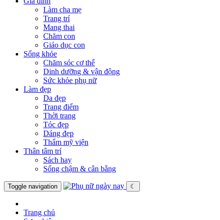
Gia đình
Làm cha mẹ
Trang trí
Mang thai
Chăm con
Giáo dục con
Sống khỏe
Chăm sóc cơ thể
Dinh dưỡng & vận động
Sức khỏe phụ nữ
Làm đẹp
Da đẹp
Trang điểm
Thời trang
Tóc đẹp
Dáng đẹp
Thẩm mỹ viện
Thân tâm trí
Sách hay
Sống chậm & cân bằng
Toggle navigation
☾
Trang chủ