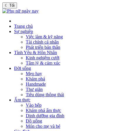
☾
Tối
Trang chủ
Sự nghiệp
Việc làm & kỹ năng
Tài chính cá nhân
Phát triển bản thân
Tình Yêu & Hôn Nhân
Kinh nghiệm cưới
Tâm lý & cảm xúc
Đời sống
Mẹo hay
Khám phá
Handmade
Thư giãn
Tiêu dùng thông thái
Ẩm thực
Vào bếp
Khám phá ẩm thực
Dinh dưỡng gia đình
Đồ uống
Món cho mẹ và bé