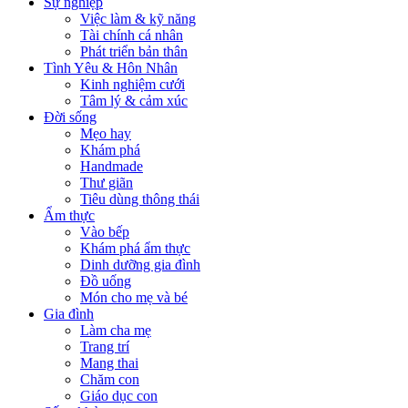
Sự nghiệp
Việc làm & kỹ năng
Tài chính cá nhân
Phát triển bản thân
Tình Yêu & Hôn Nhân
Kinh nghiệm cưới
Tâm lý & cảm xúc
Đời sống
Mẹo hay
Khám phá
Handmade
Thư giãn
Tiêu dùng thông thái
Ẩm thực
Vào bếp
Khám phá ẩm thực
Dinh dưỡng gia đình
Đồ uống
Món cho mẹ và bé
Gia đình
Làm cha mẹ
Trang trí
Mang thai
Chăm con
Giáo dục con