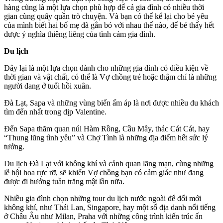
hàng cũng là một lựa chọn phù hợp để cả gia đình có nhiều thời
gian cùng quây quần trò chuyện. Và bạn có thể kể lại cho bé yêu
của mình biết hai bố mẹ đã gắn bó với nhau thế nào, để bé thấy hết
được ý nghĩa thiêng liêng của tình cảm gia đình.
Du lịch
Đây lại là một lựa chọn dành cho những gia đình có điều kiện về
thời gian và vật chất, có thể là Vợ chồng trẻ hoặc thậm chí là những
người đang ở tuổi hồi xuân.
Đà Lạt, Sapa và những vùng biển ấm áp là nơi được nhiều du khách
tìm đến nhất trong dịp Valentine.
Đến Sapa thăm quan núi Hàm Rồng, Cầu Mây, thác Cát Cát, hay
“Thung lũng tình yêu” và Chợ Tình là những địa điểm hết sức lý
tưởng.
Du lịch Đà Lạt với không khí và cảnh quan lãng mạn, cùng những
lễ hội hoa rực rỡ, sẽ khiến Vợ chồng bạn có cảm giác như đang
được đi hưởng tuần trăng mật lần nữa.
Nhiều gia đình chọn những tour du lịch nước ngoài để đổi mới
không khí, như Thái Lan, Singapore, hay một số địa danh nổi tiếng
ở Châu Âu như Milan, Praha với những công trình kiến trúc ấn