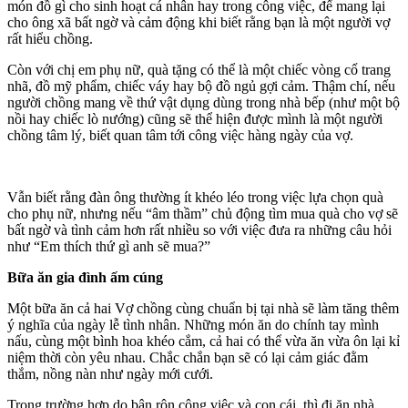
món đồ gì cho sinh hoạt cá nhân hay trong công việc, để mang lại
cho ông xã bất ngờ và cảm động khi biết rằng bạn là một người vợ
rất hiểu chồng.
Còn với chị em phụ nữ, quà tặng có thể là một chiếc vòng cổ trang
nhã, đồ mỹ phẩm, chiếc váy hay bộ đồ ngủ gợi cảm. Thậm chí, nếu
người chồng mang về thứ vật dụng dùng trong nhà bếp (như một bộ
nồi hay chiếc lò nướng) cũng sẽ thể hiện được mình là một người
chồng tâm lý, biết quan tâm tới công việc hàng ngày của vợ.
Vẫn biết rằng đàn ông thường ít khéo léo trong việc lựa chọn quà
cho phụ nữ, nhưng nếu “âm thầm” chủ động tìm mua quà cho vợ sẽ
bất ngờ và tình cảm hơn rất nhiều so với việc đưa ra những câu hỏi
như “Em thích thứ gì anh sẽ mua?”
Bữa ăn gia đình ấm cúng
Một bữa ăn cả hai Vợ chồng cùng chuẩn bị tại nhà sẽ làm tăng thêm
ý nghĩa của ngày lễ tình nhân. Những món ăn do chính tay mình
nấu, cùng một bình hoa khéo cắm, cả hai có thể vừa ăn vừa ôn lại kỉ
niệm thời còn yêu nhau. Chắc chắn bạn sẽ có lại cảm giác đằm
thắm, nồng nàn như ngày mới cưới.
Trong trường hợp do bận rộn công việc và con cái, thì đi ăn nhà