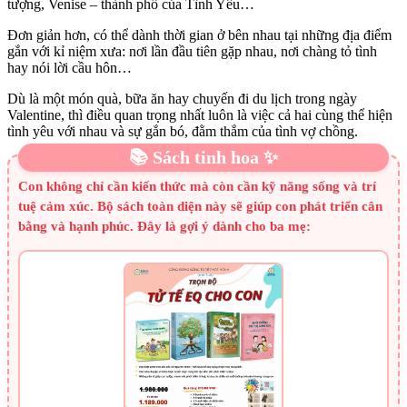
tượng, Venise – thành phố của Tình Yêu…
Đơn giản hơn, có thể dành thời gian ở bên nhau tại những địa điểm
gắn với kỉ niệm xưa: nơi lần đầu tiên gặp nhau, nơi chàng tỏ tình
hay nói lời cầu hôn…
Dù là một món quà, bữa ăn hay chuyến đi du lịch trong ngày
Valentine, thì điều quan trọng nhất luôn là việc cả hai cùng thể hiện
tình yêu với nhau và sự gắn bó, đằm thắm của tình vợ chồng.
📚 Sách tinh hoa ✨
Con không chỉ cần kiến thức mà còn cần kỹ năng sống và trí
tuệ cảm xúc. Bộ sách toàn diện này sẽ giúp con phát triển cân
bằng và hạnh phúc. Đây là gợi ý dành cho ba mẹ: