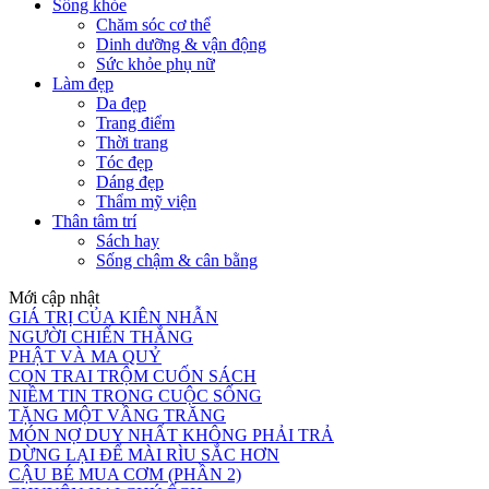
Sống khỏe
Chăm sóc cơ thể
Dinh dưỡng & vận động
Sức khỏe phụ nữ
Làm đẹp
Da đẹp
Trang điểm
Thời trang
Tóc đẹp
Dáng đẹp
Thẩm mỹ viện
Thân tâm trí
Sách hay
Sống chậm & cân bằng
Mới cập nhật
GIÁ TRỊ CỦA KIÊN NHẪN
NGƯỜI CHIẾN THẮNG
PHẬT VÀ MA QUỶ
CON TRAI TRỘM CUỐN SÁCH
NIỀM TIN TRONG CUỘC SỐNG
TẶNG MỘT VẦNG TRĂNG
MÓN NỢ DUY NHẤT KHÔNG PHẢI TRẢ
DỪNG LẠI ĐỂ MÀI RÌU SẮC HƠN
CẬU BÉ MUA CƠM (PHẦN 2)