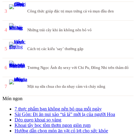
3
Công thức giúp đặc trị mụn trứng cá và mụn đầu đen
4
Những trái cây khi ăn không nên bỏ vỏ
5
Cách trị các kiểu ‘say’ thường gặp
6
Trương Ngọc Ánh đọ sexy với Chi Pu, Đông Nhi trên thảm đỏ
7
Mặt nạ sữa chua cho da nhạy cảm và cháy nắng
Món ngon
7 thực phẩm bạn không nên bỏ qua mỗi ngày
Sài Gòn: Đi ăn nui xào “tá lả” mới lạ của người Hoa
Dẻo quẹo khoai sọ vàng
Khoai tây bọc tôm thơm ngon giòn rụm
Hướng dẫn chọn món ăn vặt có lợi cho sức khỏe