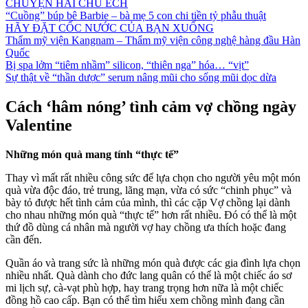
CHUYỆN HAI CHÚ ẾCH
“Cuồng” búp bê Barbie – bà mẹ 5 con chi tiền tỷ phẫu thuật
HÃY ĐẶT CỐC NƯỚC CỦA BẠN XUỐNG
Thẩm mỹ viện Kangnam – Thẩm mỹ viện công nghệ hàng đầu Hàn
Quốc
Bị spa lởm “tiêm nhầm” silicon, “thiên nga” hóa… “vịt”
Sự thật về “thần dược” serum nâng mũi cho sống mũi dọc dừa
Cách ‘hâm nóng’ tình cảm vợ chồng ngày
Valentine
Những món quà mang tính “thực tế”
Thay vì mất rất nhiều công sức để lựa chọn cho người yêu một món
quà vừa độc đáo, trẻ trung, lãng mạn, vừa có sức “chinh phục” và
bày tỏ được hết tình cảm của mình, thì các cặp Vợ chồng lại dành
cho nhau những món quà “thực tế” hơn rất nhiều. Đó có thể là một
thứ đồ dùng cá nhân mà người vợ hay chồng ưa thích hoặc đang
cần đến.
Quần áo và trang sức là những món quà được các gia đình lựa chọn
nhiều nhất. Quà dành cho đức lang quân có thể là một chiếc áo sơ
mi lịch sự, cà-vạt phù hợp, hay trang trọng hơn nữa là một chiếc
đồng hồ cao cấp. Bạn có thể tìm hiểu xem chồng mình đang cần