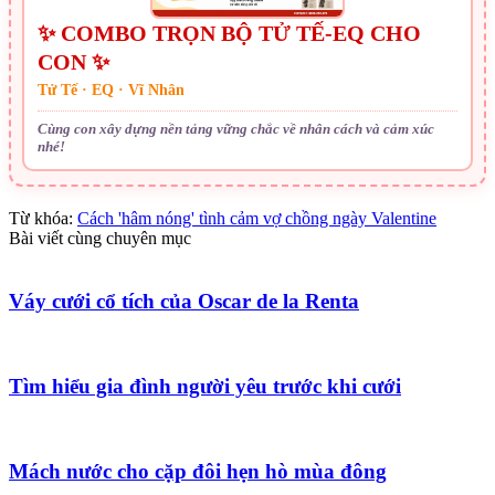
✨ COMBO TRỌN BỘ TỬ TẾ-EQ CHO
CON ✨
Tử Tế · EQ · Vĩ Nhân
Cùng con xây dựng nền tảng vững chắc về nhân cách và cảm xúc
nhé!
Từ khóa:
Cách 'hâm nóng' tình cảm vợ chồng ngày Valentine
Bài viết cùng chuyên mục
Váy cưới cổ tích của Oscar de la Renta
Tìm hiểu gia đình người yêu trước khi cưới
Mách nước cho cặp đôi hẹn hò mùa đông