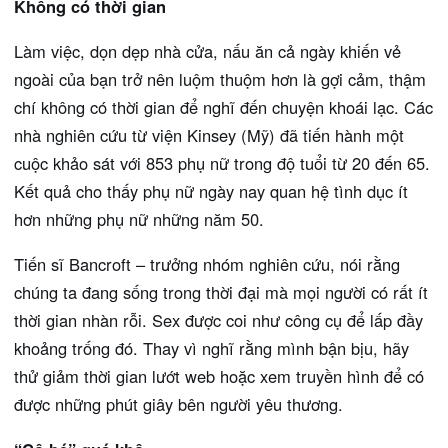
Không có thời gian
Làm việc, dọn dẹp nhà cửa, nấu ăn cả ngày khiến vẻ
ngoài của bạn trở nên luộm thuộm hơn là gợi cảm, thậm
chí không có thời gian để nghĩ đến chuyện khoái lạc. Các
nhà nghiên cứu từ viện Kinsey (Mỹ) đã tiến hành một
cuộc khảo sát với 853 phụ nữ trong độ tuổi từ 20 đến 65.
Kết quả cho thấy phụ nữ ngày nay quan hệ tình dục ít
hơn những phụ nữ những năm 50.
Tiến sĩ Bancroft – trưởng nhóm nghiên cứu, nói rằng
chúng ta đang sống trong thời đại mà mọi người có rất ít
thời gian nhàn rỗi. Sex được coi như công cụ để lấp đầy
khoảng trống đó. Thay vì nghĩ rằng mình bận bịu, hãy
thử giảm thời gian lướt web hoặc xem truyền hình để có
được những phút giây bên người yêu thương.