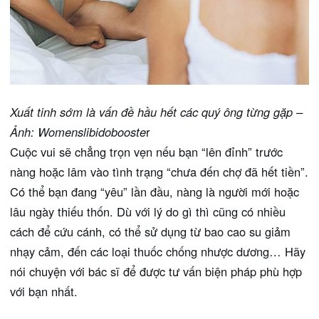
Xuất tinh sớm là vấn đề hầu hết các quý ông từng gặp –
Ảnh: Womenslibidobooste
r
Cuộc vui sẽ chẳng trọn vẹn nếu bạn “lên đỉnh” trước
nàng hoặc lâm vào tình trạng “chưa đến chợ đã hết tiền”.
Có thể bạn đang “yêu” lần đầu, nàng là người mới hoặc
lâu ngày thiếu thốn. Dù với lý do gì thì cũng có nhiều
cách để cứu cánh, có thể sử dụng từ bao cao su giảm
nhạy cảm, đến các loại thuốc chống nhược dương… Hãy
nói chuyện với bác sĩ để được tư vấn biện pháp phù hợp
với bạn nhất.