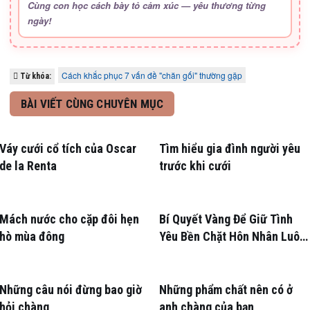
Cùng con học cách bày tỏ cảm xúc — yêu thương từng
ngày!
Cách khắc phục 7 vấn đề "chăn gối" thường gặp
Từ khóa:
BÀI VIẾT CÙNG CHUYÊN MỤC
Váy cưới cổ tích của Oscar
Tìm hiểu gia đình người yêu
de la Renta
trước khi cưới
Mách nước cho cặp đôi hẹn
Bí Quyết Vàng Để Giữ Tình
hò mùa đông
Yêu Bền Chặt Hôn Nhân Luôn
Nồng Nàn
Những câu nói đừng bao giờ
Những phẩm chất nên có ở
hỏi chàng
anh chàng của bạn