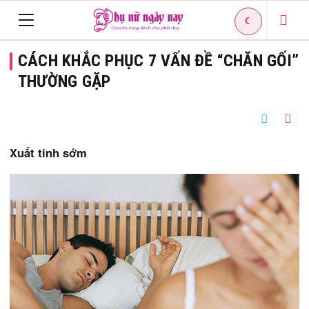
☾
Toggle
CÁCH KHẮC PHỤC 7 VẤN ĐỀ “CHĂN GỐI”
navigation
THƯỜNG GẶP
Xuất tinh sớm