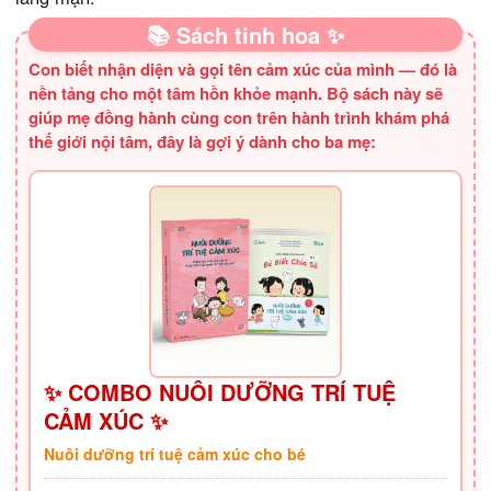
📚 Sách tinh hoa ✨
Con biết nhận diện và gọi tên cảm xúc của mình — đó là
nền tảng cho một tâm hồn khỏe mạnh. Bộ sách này sẽ
giúp mẹ đồng hành cùng con trên hành trình khám phá
thế giới nội tâm, đây là gợi ý dành cho ba mẹ:
✨ COMBO NUÔI DƯỠNG TRÍ TUỆ
CẢM XÚC ✨
Nuôi dưỡng trí tuệ cảm xúc cho bé