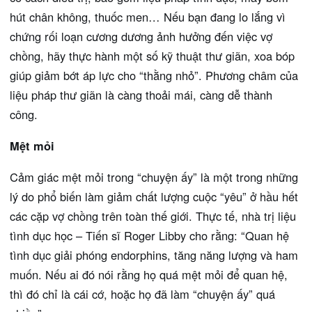
hút chân không, thuốc men… Nếu bạn đang lo lắng vì
chứng rối loạn cương dương ảnh hưởng đến việc vợ
chồng, hãy thực hành một số kỹ thuật thư giãn, xoa bóp
giúp giảm bớt áp lực cho “thằng nhỏ”. Phương châm của
liệu pháp thư giãn là càng thoải mái, càng dễ thành
công.
Mệt mỏi
Cảm giác mệt mỏi trong “chuyện ấy” là một trong những
lý do phổ biến làm giảm chất lượng cuộc “yêu” ở hầu hết
các cặp vợ chồng trên toàn thế giới. Thực tế, nhà trị liệu
tình dục học – Tiến sĩ Roger Libby cho rằng: “Quan hệ
tình dục giải phóng endorphins, tăng năng lượng và ham
muốn. Nếu ai đó nói rằng họ quá mệt mỏi để quan hệ,
thì đó chỉ là cái cớ, hoặc họ đã làm “chuyện ấy” quá