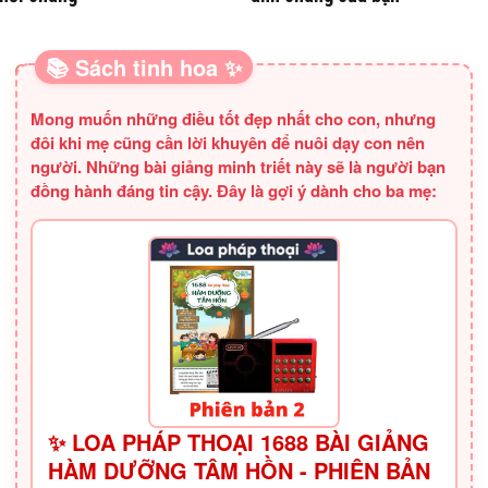
📚 Sách tinh hoa ✨
SÁCH HAY CHO BA MẸ
Mong muốn những điều tốt đẹp nhất cho con, nhưng
đôi khi mẹ cũng cần lời khuyên để nuôi dạy con nên
người. Những bài giảng minh triết này sẽ là người bạn
đồng hành đáng tin cậy. Đây là gợi ý dành cho ba mẹ:
✨ LOA PHÁP THOẠI 1688 BÀI GIẢNG
HÀM DƯỠNG TÂM HỒN - PHIÊN BẢN