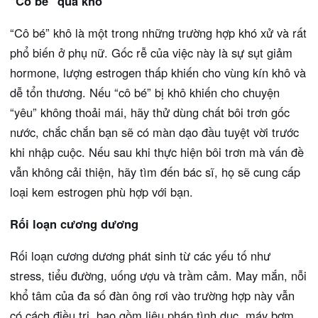
“Cô bé” quá khô
“Cô bé” khô là một trong những trường hợp khó xử và rất
phổ biến ở phụ nữ. Gốc rễ của việc này là sự sụt giảm
hormone, lượng estrogen thấp khiến cho vùng kín khô và
dễ tổn thương. Nếu “cô bé” bị khô khiến cho chuyện
“yêu” không thoải mái, hãy thử dùng chất bôi trơn gốc
nước, chắc chắn bạn sẽ có màn dạo đầu tuyệt vời trước
khi nhập cuộc. Nếu sau khi thực hiện bôi trơn mà vấn đề
vẫn không cải thiện, hãy tìm đến bác sĩ, họ sẽ cung cấp
loại kem estrogen phù hợp với bạn.
Rối loạn cương dương
Rối loạn cương dương phát sinh từ các yếu tố như
stress, tiểu đường, uống ượu và trầm cảm. May mắn, nỗi
khổ tâm của đa số đàn ông rơi vào trường hợp này vẫn
có cách điều trị, bao gồm liệu pháp tình dục, máy bơm