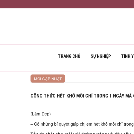
TRANG CHỦ
SỰ NGHIỆP
TÌNH 
MỚI CẬP NHẬT
CÔNG THỨC HẾT KHÔ MÔI CHỈ TRONG 1 NGÀY MÀ 
(Làm Đẹp)
– Có những bí quyết giúp chị em hết khô môi chỉ tron