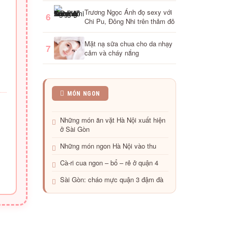
Trương Ngọc Ánh đọ sexy với
6
Chi Pu, Đông Nhi trên thảm đỏ
Mặt nạ sữa chua cho da nhạy
7
cảm và cháy nắng
2
MÓN NGON
bước
cho
Những món ăn vặt Hà Nội xuất hiện
món
ở Sài Gòn
ốp
la
Những món ngon Hà Nội vào thu
khoai
nướng
Cà-ri cua ngon – bổ – rẻ ở quận 4
Sài Gòn: cháo mực quận 3 đậm đà