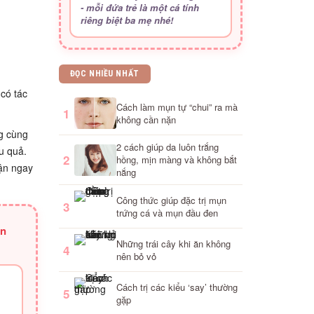
- mỗi đứa trẻ là một cá tính
riêng biệt ba mẹ nhé!
ĐỌC NHIỀU NHẤT
có tác
Cách làm mụn tự “chui” ra mà
1
không cần nặn
g cùng
2 cách giúp da luôn trắng
u quả.
2
hồng, mịn màng và không bắt
hận ngay
nắng
Công thức giúp đặc trị mụn
3
trứng cá và mụn đầu đen
ân
Những trái cây khi ăn không
4
nên bỏ vỏ
Cách trị các kiểu ‘say’ thường
5
gặp