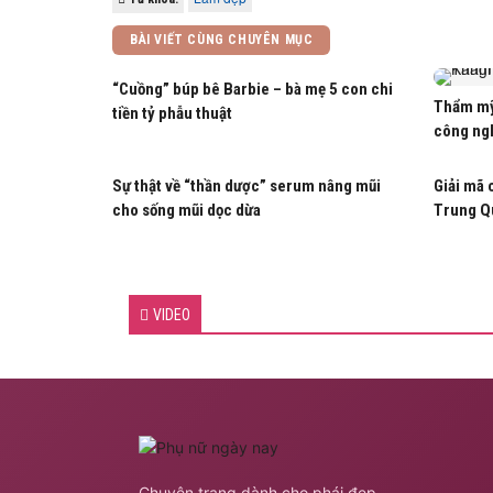
BÀI VIẾT CÙNG CHUYÊN MỤC
“Cuồng” búp bê Barbie – bà mẹ 5 con chi
Thẩm mỹ
tiền tỷ phẫu thuật
công ng
Sự thật về “thần dược” serum nâng mũi
Giải mã 
cho sống mũi dọc dừa
Trung Q
VIDEO
Chuyên trang dành cho phái đẹp.