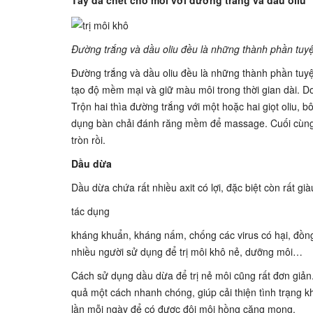
Tẩy da chết cho môi với đường trắng và dầu oliu
Đường trắng và dầu oliu đều là những thành phần tuyệt
Đường trắng và dầu oliu đều là những thành phần tuyệt
tạo độ mềm mại và giữ màu môi trong thời gian dài. D
Trộn hai thìa đường trắng với một hoặc hai giọt oliu, b
dụng bàn chải đánh răng mềm để massage. Cuối cùng,
tròn rồi.
Dầu dừa
Dầu dừa chứa rất nhiều axit có lợi, đặc biệt còn rất g
tác dụng
kháng khuẩn, kháng nấm, chống các virus có hại, đồng
nhiều người sử dụng để trị môi khô nẻ, dưỡng môi…
Cách sử dụng dầu dừa để trị nẻ môi cũng rất đơn giản. 
quả một cách nhanh chóng, giúp cải thiện tình trạng
lần mỗi ngày để có được đôi môi hồng căng mọng.