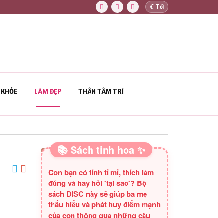
☾
Tối
 KHỎE
LÀM ĐẸP
THÂN TÂM TRÍ
📚 Sách tinh hoa ✨
SÁCH HAY CHO BA MẸ
Con bạn có tính tỉ mỉ, thích làm
đúng và hay hỏi 'tại sao'? Bộ
sách DISC này sẽ giúp ba mẹ
thấu hiểu và phát huy điểm mạnh
của con thông qua những câu