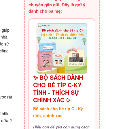
chuyện gần gũi. Đây là gợi ý
dành cho ba mẹ:
ẽ giúp
 nhà.
ặc sử
 căng
✨ BỘ SÁCH DÀNH
CHO BÉ TÍP C-KỸ
TÍNH - THÍCH SỰ
ược rất
CHÍNH XÁC ✨
Bộ sách cho bé típ C - Kỹ
i hiệu
tính, chính xác
u dừa 2
Hiểu con để yêu con đúng cách