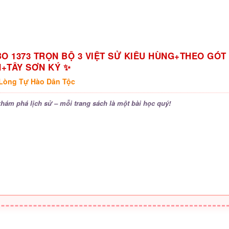
O 1373 TRỌN BỘ 3 VIỆT SỬ KIÊU HÙNG+THEO GÓT
N+TÂY SƠN KÝ ✨
Lòng Tự Hào Dân Tộc
hám phá lịch sử – mỗi trang sách là một bài học quý!