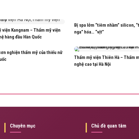
Bị spa lởm “tiêm nhầm” silicon, “
 viện Kangnam – Thẩm mỹ viện
nga” hóa… “vịt”
hệ hàng đầu Hàn Quốc
cơn nghiện thẩm mỹ của thiếu nữ
Thẩm mỹ viện Thiên Hà – Thẩm 
uốc
nghệ cao tại Hà Nội
Chuyên mục
Chủ đề quan tâm