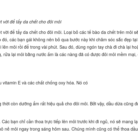
 vời để tẩy da chết cho đôi môi
 vời để tẩy da chết cho đôi môi. Loại bỏ các tế bào da chết trên môi s
o đó, các bạn gái không nên bỏ qua bước này khi chăm sóc sắc đẹp tại
ôi lên môi rồi để trong vài phút. Sau đó, dùng ngón tay chà đi chà lại ho
 rửa lại môi bằng nước ấm là các nàng đã có được đôi môi mềm mại,
iàu vitamin E và các chất chống oxy hóa. Nó có
 thời còn dưỡng ẩm rất hiệu quả cho đôi môi. Bởi vậy, dầu dừa cũng đ
Các bạn chỉ cần thoa trực tiếp lên môi trước khi đi ngủ, nó sẽ mang lạ
 khô nẻ môi ngay trong sáng hôm sau. Chúng mình cũng có thể thoa dầ