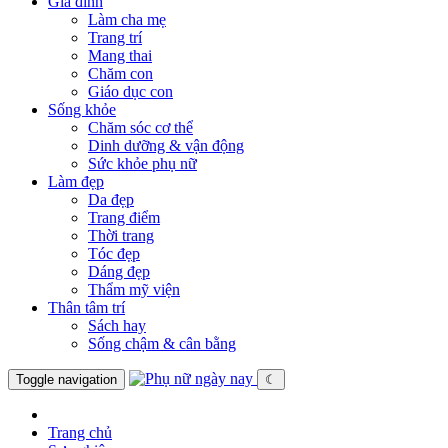
Gia đình
Làm cha mẹ
Trang trí
Mang thai
Chăm con
Giáo dục con
Sống khỏe
Chăm sóc cơ thể
Dinh dưỡng & vận động
Sức khỏe phụ nữ
Làm đẹp
Da đẹp
Trang điểm
Thời trang
Tóc đẹp
Dáng đẹp
Thẩm mỹ viện
Thân tâm trí
Sách hay
Sống chậm & cân bằng
Toggle navigation
☾
Trang chủ