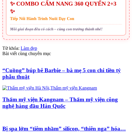
✨ COMBO CẨM NANG 360 QUYỂN 2+3
✨
Tiếp Nối Hành Trình Nuôi Dạy Con
Mỗi giai đoạn đều có cách – cùng con trưởng thành nhé!
Từ khóa:
Làm đẹp
Bài viết cùng chuyên mục
“Cuồng” búp bê Barbie – bà mẹ 5 con chi tiền tỷ
phẫu thuật
Thẩm mỹ viện Kangnam – Thẩm mỹ viện công
nghệ hàng đầu Hàn Quốc
Bị spa lởm “tiêm nhầm” silicon, “thiên nga” hóa…