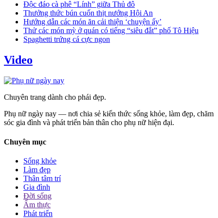
Độc đáo cà phê “Lính” giữa Thủ đô
Thưởng thức bún cuốn thịt nướng Hội An
Hướng dẫn các món ăn cải thiện ‘chuyện ấy’
Thử các món mỳ ở quán có tiếng “siêu đắt” phố Tô Hiệu
Spaghetti trứng cá cực ngon
Video
Chuyên trang dành cho phái đẹp.
Phụ nữ ngày nay — nơi chia sẻ kiến thức sống khỏe, làm đẹp, chăm
sóc gia đình và phát triển bản thân cho phụ nữ hiện đại.
Chuyên mục
Sống khỏe
Làm đẹp
Thân tâm trí
Gia đình
Đời sống
Ẩm thực
Phát triển