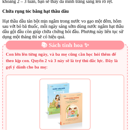
khoảng 2 – 3 tuần, bạn sẽ thấy da mình trắng sáng lên rõ rệt.
Chữa rụng tóc bằng hạt thầu dầu
Hạt thầu dầu tán bột mịn ngâm trong nước vo gạo một đêm, hôm
sau vớt bỏ bã thuốc, mỗi ngày sáng sớm dùng nước ngâm hạt thầu
dầu gội đầu còn giúp chữa chứng hói đầu. Phương này liên tục sử
dụng một tháng thì sẽ có hiệu quả.
📚 Sách tinh hoa ✨
Con lớn lên từng ngày, và ba mẹ cũng cần học hỏi thêm để
theo kịp con. Quyển 2 và 3 này sẽ là trợ thủ đắc lực. Đây là
gợi ý dành cho ba mẹ: