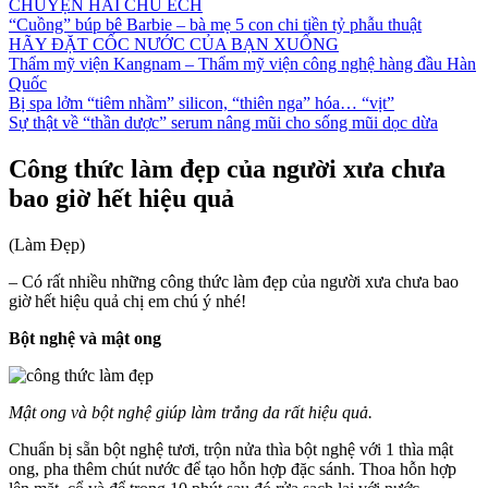
CHUYỆN HAI CHÚ ẾCH
“Cuồng” búp bê Barbie – bà mẹ 5 con chi tiền tỷ phẫu thuật
HÃY ĐẶT CỐC NƯỚC CỦA BẠN XUỐNG
Thẩm mỹ viện Kangnam – Thẩm mỹ viện công nghệ hàng đầu Hàn
Quốc
Bị spa lởm “tiêm nhầm” silicon, “thiên nga” hóa… “vịt”
Sự thật về “thần dược” serum nâng mũi cho sống mũi dọc dừa
Công thức làm đẹp của người xưa chưa
bao giờ hết hiệu quả
(Làm Đẹp)
– Có rất nhiều những công thức làm đẹp của người xưa chưa bao
giờ hết hiệu quả chị em chú ý nhé!
Bột nghệ và mật ong
Mật ong và bột nghệ giúp làm trắng da rất hiệu quả.
Chuẩn bị sẵn bột nghệ tươi, trộn nửa thìa bột nghệ với 1 thìa mật
ong, pha thêm chút nước để tạo hỗn hợp đặc sánh. Thoa hỗn hợp