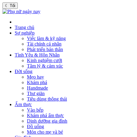
☾
Tối
Trang chủ
Sự nghiệp
Việc làm & kỹ năng
Tài chính cá nhân
Phát triển bản thân
Tình Yêu & Hôn Nhân
Kinh nghiệm cưới
Tâm lý & cảm xúc
Đời sống
Mẹo hay
Khám phá
Handmade
Thư giãn
Tiêu dùng thông thái
Ẩm thực
Vào bếp
Khám phá ẩm thực
Dinh dưỡng gia đình
Đồ uống
Món cho mẹ và bé