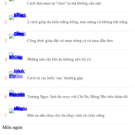
1
Cách làm mụn tự “chui” ra mà không cần nặn
2
2 cách giúp da luôn trắng hồng, mịn màng và không bắt nắng
3
Công thức giúp đặc trị mụn trứng cá và mụn đầu đen
4
Những trái cây khi ăn không nên bỏ vỏ
5
Cách trị các kiểu ‘say’ thường gặp
6
Trương Ngọc Ánh đọ sexy với Chi Pu, Đông Nhi trên thảm đỏ
7
Mặt nạ sữa chua cho da nhạy cảm và cháy nắng
Món ngon