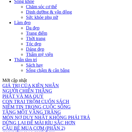
Sống khỏe
Chăm sóc cơ thể
Dinh dưỡng & vận động
Sức khỏe phụ nữ
Làm đẹp
Da đẹp
Trang điểm
Thời trang
Tóc đẹp
Dáng đẹp
Thẩm mỹ viện
Thân tâm trí
Sách hay
Sống chậm & cân bằng
Mới cập nhật
GIÁ TRỊ CỦA KIÊN NHẪN
NGƯỜI CHIẾN THẮNG
PHẬT VÀ MA QUỶ
CON TRAI TRỘM CUỐN SÁCH
NIỀM TIN TRONG CUỘC SỐNG
TẶNG MỘT VẦNG TRĂNG
MÓN NỢ DUY NHẤT KHÔNG PHẢI TRẢ
DỪNG LẠI ĐỂ MÀI RÌU SẮC HƠN
CẬU BÉ MUA CƠM (PHẦN 2)