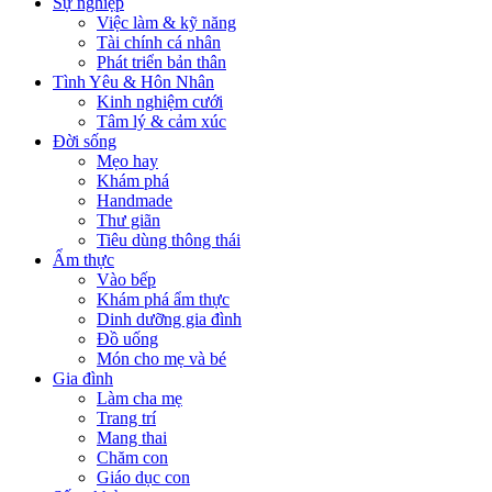
Sự nghiệp
Việc làm & kỹ năng
Tài chính cá nhân
Phát triển bản thân
Tình Yêu & Hôn Nhân
Kinh nghiệm cưới
Tâm lý & cảm xúc
Đời sống
Mẹo hay
Khám phá
Handmade
Thư giãn
Tiêu dùng thông thái
Ẩm thực
Vào bếp
Khám phá ẩm thực
Dinh dưỡng gia đình
Đồ uống
Món cho mẹ và bé
Gia đình
Làm cha mẹ
Trang trí
Mang thai
Chăm con
Giáo dục con