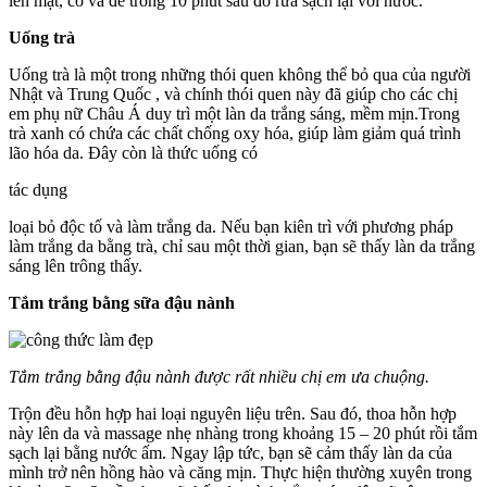
lên mặt, cổ và để trong 10 phút sau đó rửa sạch lại với nước.
Uống trà
Uống trà là một trong những thói quen không thể bỏ qua của người
Nhật và Trung Quốc , và chính thói quen này đã giúp cho các chị
em phụ nữ Châu Á duy trì một làn da trắng sáng, mềm mịn.Trong
trà xanh có chứa các chất chống oxy hóa, giúp làm giảm quá trình
lão hóa da. Đây còn là thức uống có
tác dụng
loại bỏ độc tố và làm trắng da. Nếu bạn kiên trì với phương pháp
làm trắng da bằng trà, chỉ sau một thời gian, bạn sẽ thấy làn da trắng
sáng lên trông thấy.
Tắm trắng bằng sữa đậu nành
Tắm trắng bằng đậu nành được rất nhiều chị em ưa chuộng.
Trộn đều hỗn hợp hai loại nguyên liệu trên. Sau đó, thoa hỗn hợp
này lên da và massage nhẹ nhàng trong khoảng 15 – 20 phút rồi tắm
sạch lại bằng nước ấm. Ngay lập tức, bạn sẽ cảm thấy làn da của
mình trở nên hồng hào và căng mịn. Thực hiện thường xuyên trong