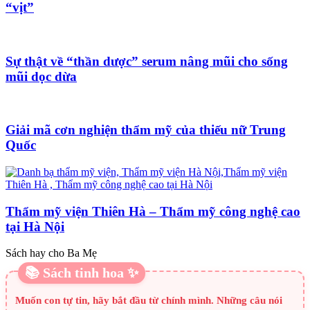
“vịt”
Sự thật về “thần dược” serum nâng mũi cho sống
mũi dọc dừa
Giải mã cơn nghiện thẩm mỹ của thiếu nữ Trung
Quốc
Thẩm mỹ viện Thiên Hà – Thẩm mỹ công nghệ cao
tại Hà Nội
Sách hay cho Ba Mẹ
📚 Sách tinh hoa ✨
Muốn con tự tin, hãy bắt đầu từ chính mình. Những câu nói