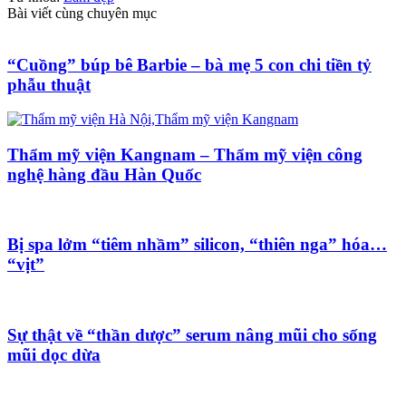
Bài viết cùng chuyên mục
“Cuồng” búp bê Barbie – bà mẹ 5 con chi tiền tỷ
phẫu thuật
Thẩm mỹ viện Kangnam – Thẩm mỹ viện công
nghệ hàng đầu Hàn Quốc
Bị spa lởm “tiêm nhầm” silicon, “thiên nga” hóa…
“vịt”
Sự thật về “thần dược” serum nâng mũi cho sống
mũi dọc dừa