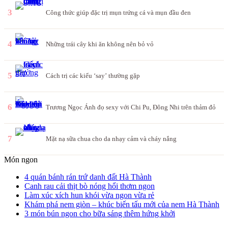
3
Công thức giúp đặc trị mụn trứng cá và mụn đầu đen
4
Những trái cây khi ăn không nên bỏ vỏ
5
Cách trị các kiểu ‘say’ thường gặp
6
Trương Ngọc Ánh đọ sexy với Chi Pu, Đông Nhi trên thảm đỏ
7
Mặt nạ sữa chua cho da nhạy cảm và cháy nắng
Món ngon
4 quán bánh rán trứ danh đất Hà Thành
Canh rau cải thịt bò nóng hổi thơm ngon
Làm xúc xích hun khói vừa ngon vừa rẻ
Khám phá nem giòn – khúc biến tấu mới của nem Hà Thành
3 món bún ngon cho bữa sáng thêm hứng khởi