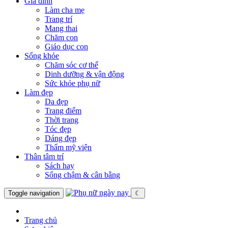
Gia đình
Làm cha mẹ
Trang trí
Mang thai
Chăm con
Giáo dục con
Sống khỏe
Chăm sóc cơ thể
Dinh dưỡng & vận động
Sức khỏe phụ nữ
Làm đẹp
Da đẹp
Trang điểm
Thời trang
Tóc đẹp
Dáng đẹp
Thẩm mỹ viện
Thân tâm trí
Sách hay
Sống chậm & cân bằng
Toggle navigation
☾
Trang chủ