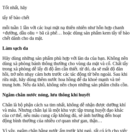
Tốt nhất, hãy
tẩy tế bào chết
mỗi tuần 1 lần với các loại mặt nạ thiên nhiên như hỗn hợp chanh
+đường, dầu oliu + bã cà phê… hoặc dùng sản phẩm kem tẩy tế bào
chết dành cho da mặt.
Làm sạch da
Hãy dùng những sản phẩm phù hợp với làn da của bạn. Không nên
dùng xà phòng bánh thông thường cho vùng da mặt và cổ. Chất tẩy
trong xà phòng dễ lấy đi độ ẩm cần thiết. từ đó, da sẽ mất độ đàn
hồi, trở nên nhạy cảm hơn trước các tác động từ bên ngoài. Sau khi
rửa mặt, hãy dùng thêm nước hoa hồng để da khoẻ mạnh và trẻ
trung hơn. Nếu da khô, không nên chọn những sản phẩm chứa cồn.
Ngâm chân nước nóng, lưu thông khí huyết
Chân là bộ phận cách xa tim nhất, không dễ nhận được dưỡng khí
và máu. Nhưng chân lại là một khu vực tập trung huyệt đạo khác
của cơ thể, nếu máu cung cấp không đủ, sẽ ảnh hưởng đến hoạt
động bình thường của nhiều cơ quan như gan, thận…
Vì vậy, ngâm chân bằng nước ấm trước khi ngủ, rất có ích cho việc