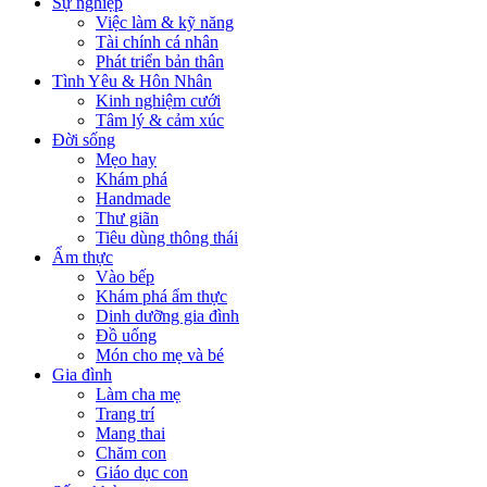
Sự nghiệp
Việc làm & kỹ năng
Tài chính cá nhân
Phát triển bản thân
Tình Yêu & Hôn Nhân
Kinh nghiệm cưới
Tâm lý & cảm xúc
Đời sống
Mẹo hay
Khám phá
Handmade
Thư giãn
Tiêu dùng thông thái
Ẩm thực
Vào bếp
Khám phá ẩm thực
Dinh dưỡng gia đình
Đồ uống
Món cho mẹ và bé
Gia đình
Làm cha mẹ
Trang trí
Mang thai
Chăm con
Giáo dục con