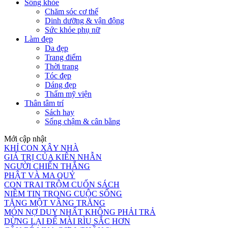
Sống khỏe
Chăm sóc cơ thể
Dinh dưỡng & vận động
Sức khỏe phụ nữ
Làm đẹp
Da đẹp
Trang điểm
Thời trang
Tóc đẹp
Dáng đẹp
Thẩm mỹ viện
Thân tâm trí
Sách hay
Sống chậm & cân bằng
Mới cập nhật
KHỈ CON XÂY NHÀ
GIÁ TRỊ CỦA KIÊN NHẪN
NGƯỜI CHIẾN THẮNG
PHẬT VÀ MA QUỶ
CON TRAI TRỘM CUỐN SÁCH
NIỀM TIN TRONG CUỘC SỐNG
TẶNG MỘT VẦNG TRĂNG
MÓN NỢ DUY NHẤT KHÔNG PHẢI TRẢ
DỪNG LẠI ĐỂ MÀI RÌU SẮC HƠN