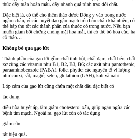
thúc đẩy tuần hoàn máu, đẩy nhanh quá trình trao đổi chất.
Đặc biệt là, có thể cho thêm thảo dược Đông y vào trong nước
ngâm chân, vì các huyệt đạo gân mạch trên bàn chân khá nhiều, có
thể hấp thu tốt các thành phần của thuốc có trong nước. Nếu bạn
muốn giảm bớt chứng chóng mặt hoa mắt, thì có thể bỏ hoa cúc, hạ
cô thảo…
Không bỏ qua gạo lứt
Thành phần của gạo lứt gồm chất tinh bột, chất đạm, chất béo, chất
xơ cùng các vitamin như B1, B2, B3, B6; các axit như pantothenic,
paraaminobenzoic (PABA), folic, phytic; các nguyên tố vi lượng
như canxi, sắt, magiê, selen, glutathion (GSH), kali và natri.
Lớp cám của gạo lứt cũng chứa một chất dầu đặc biệt có
tác dụng
điều hòa huyết áp, làm giảm cholesterol xấu, giúp ngăn ngừa các
bệnh tim mạch. Ngoài ra, gạo lứt còn có tác dụng
giảm cân
rất hiệu quả.