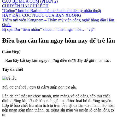
CẬU BÉ MUA CƠM (PHẦN 2)
CHUYỆN HAI CHÚ ẾCH
“Cuồng” búp bê Barbie – bà mẹ 5 con chi tiền tỷ phẫu thuật
HÃY ĐẶT CỐC NƯỚC CỦA BẠN XUỐNG
Thẩm mỹ viện Kangnam – Thẩm mỹ viện công nghệ hàng đầu Hàn
Quốc
Bị spa lởm “tiêm nhầm” silicon, “thiên nga” hóa… “vịt”
Điều bạn cần làm ngay hôm nay để trẻ lâu
(Làm Đẹp)
– Bạn hãy bắt tay làm ngay những điều dưới đây để giữ nhan sắc.
Tẩy da chết
Tẩy da chết đều đặn là cách giúp bạn trẻ lâu.
Làn da chỉ thật sự khỏe mạnh, mịn màng và dễ dàng hấp thụ chất
dinh dưỡng khi lớp tế bào chết già nua được loại bỏ thường xuyên.
Lớp tế bào chết lâu năm tích tụ trên bề mặt da làm da nhanh lão hóa,
nếp nhăn sớm hình thành, da trông sỉn màu và khiến lỗ chân lông to
ra.