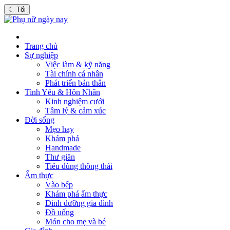
☾
Tối
Trang chủ
Sự nghiệp
Việc làm & kỹ năng
Tài chính cá nhân
Phát triển bản thân
Tình Yêu & Hôn Nhân
Kinh nghiệm cưới
Tâm lý & cảm xúc
Đời sống
Mẹo hay
Khám phá
Handmade
Thư giãn
Tiêu dùng thông thái
Ẩm thực
Vào bếp
Khám phá ẩm thực
Dinh dưỡng gia đình
Đồ uống
Món cho mẹ và bé