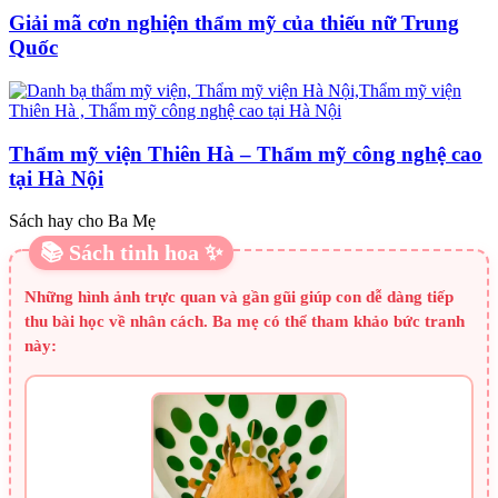
Giải mã cơn nghiện thẩm mỹ của thiếu nữ Trung
Quốc
Thẩm mỹ viện Thiên Hà – Thẩm mỹ công nghệ cao
tại Hà Nội
Sách hay cho Ba Mẹ
📚 Sách tinh hoa ✨
Những hình ảnh trực quan và gần gũi giúp con dễ dàng tiếp
thu bài học về nhân cách. Ba mẹ có thể tham khảo bức tranh
này: