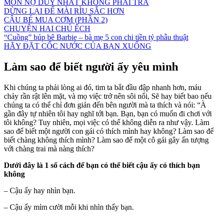
MÓN NỢ DUY NHẤT KHÔNG PHẢI TRẢ
DỪNG LẠI ĐỂ MÀI RÌU SẮC HƠN
CẬU BÉ MUA CƠM (PHẦN 2)
CHUYỆN HAI CHÚ ẾCH
“Cuồng” búp bê Barbie – bà mẹ 5 con chi tiền tỷ phẫu thuật
HÃY ĐẶT CỐC NƯỚC CỦA BẠN XUỐNG
Làm sao để biết người ấy yêu mình
Khi chúng ta phải lòng ai đó, tim ta bắt đầu đập nhanh hơn, máu
chảy rần rật lên mặt, và mọ việc trở nên sôi nổi, Sẽ hay biết bao nếu
chúng ta có thể chỉ đơn giản đến bên người mà ta thích và nói: “À
gần đây tự nhiên tôi hay nghĩ tới bạn. Bạn, bạn có muốn đi chơi với
tôi không? Tuy nhiên, mọi việc có thể không diễn ra như vậy. Làm
sao để biết một người con gái có thích mình hay không? Làm sao để
biết chàng không thích mình? Làm sao để một cô gái gây ấn tượng
với chàng trai mà nàng thích?
Dưới đây là 1 số cách để bạn có thể biết cậu ấy có thích bạn
không
– Cậu ấy hay nhìn bạn.
– Cậu ấy mỉm cười mỗi khi nhìn thấy bạn.