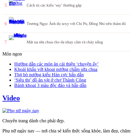
5
Cách trị các kiểu ‘say’ thường gặp
6
Trương Ngọc Ánh đọ sexy với Chi Pu, Đông Nhi trên thảm đỏ
7
Mặt nạ sữa chua cho da nhạy cảm và cháy nắng
Món ngon
Hướng dẫn các món ăn cải thiện ‘chuyện ấy’
Khoái khẩu với khoai nướng chấm sữa chua
Thịt bò nướng kiểu Hàn cực hấp dẫn
‘Siêu thị’ đồ ăn vặt ở chợ Thành Công
Bánh khoai 3 màu độc đáo và hấp dẫn
Video
Chuyên trang dành cho phái đẹp.
Phụ nữ ngày nay — nơi chia sẻ kiến thức sống khỏe, làm đẹp, chăm