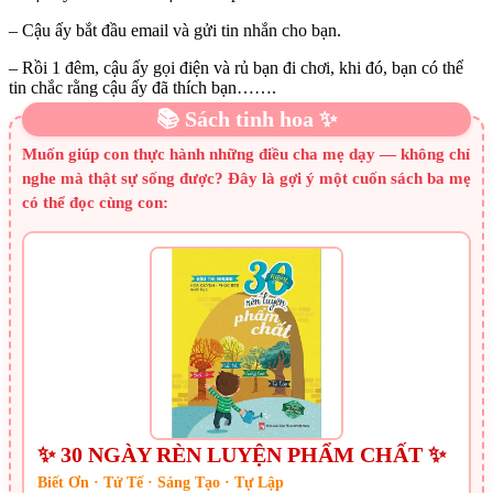
– Cậu ấy bắt đầu email và gửi tin nhắn cho bạn.
– Rồi 1 đêm, cậu ấy gọi điện và rủ bạn đi chơi, khi đó, bạn có thể
tin chắc rằng cậu ấy đã thích bạn…….
📚 Sách tinh hoa ✨
Muốn giúp con thực hành những điều cha mẹ dạy — không chỉ
nghe mà thật sự sống được? Đây là gợi ý một cuốn sách ba mẹ
có thể đọc cùng con:
✨ 30 NGÀY RÈN LUYỆN PHẨM CHẤT ✨
Biết Ơn · Tử Tế · Sáng Tạo · Tự Lập