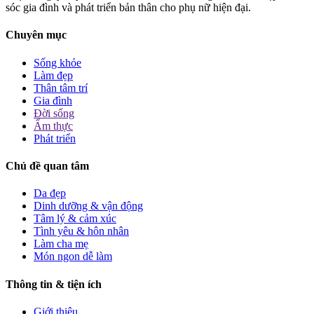
sóc gia đình và phát triển bản thân cho phụ nữ hiện đại.
Chuyên mục
Sống khỏe
Làm đẹp
Thân tâm trí
Gia đình
Đời sống
Ẩm thực
Phát triển
Chủ đề quan tâm
Da đẹp
Dinh dưỡng & vận động
Tâm lý & cảm xúc
Tình yêu & hôn nhân
Làm cha mẹ
Món ngon dễ làm
Thông tin & tiện ích
Giới thiệu