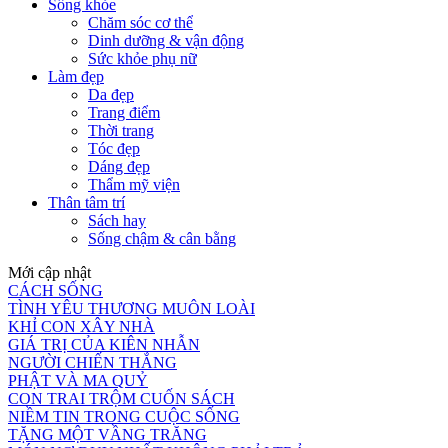
Sống khỏe
Chăm sóc cơ thể
Dinh dưỡng & vận động
Sức khỏe phụ nữ
Làm đẹp
Da đẹp
Trang điểm
Thời trang
Tóc đẹp
Dáng đẹp
Thẩm mỹ viện
Thân tâm trí
Sách hay
Sống chậm & cân bằng
Mới cập nhật
CÁCH SỐNG
TÌNH YÊU THƯƠNG MUÔN LOÀI
KHỈ CON XÂY NHÀ
GIÁ TRỊ CỦA KIÊN NHẪN
NGƯỜI CHIẾN THẮNG
PHẬT VÀ MA QUỶ
CON TRAI TRỘM CUỐN SÁCH
NIỀM TIN TRONG CUỘC SỐNG
TẶNG MỘT VẦNG TRĂNG