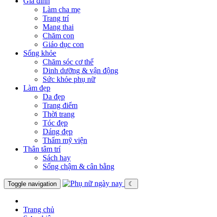
Gia đình
Làm cha mẹ
Trang trí
Mang thai
Chăm con
Giáo dục con
Sống khỏe
Chăm sóc cơ thể
Dinh dưỡng & vận động
Sức khỏe phụ nữ
Làm đẹp
Da đẹp
Trang điểm
Thời trang
Tóc đẹp
Dáng đẹp
Thẩm mỹ viện
Thân tâm trí
Sách hay
Sống chậm & cân bằng
Toggle navigation
☾
Trang chủ