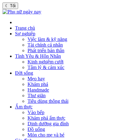
☾
Tối
Trang chủ
Sự nghiệp
Việc làm & kỹ năng
Tài chính cá nhân
Phát triển bản thân
Tình Yêu & Hôn Nhân
Kinh nghiệm cưới
Tâm lý & cảm xúc
Đời sống
Mẹo hay
Khám phá
Handmade
Thư giãn
Tiêu dùng thông thái
Ẩm thực
Vào bếp
Khám phá ẩm thực
Dinh dưỡng gia đình
Đồ uống
Món cho mẹ và bé