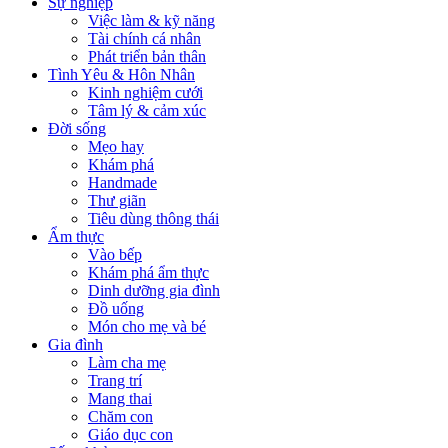
Sự nghiệp
Việc làm & kỹ năng
Tài chính cá nhân
Phát triển bản thân
Tình Yêu & Hôn Nhân
Kinh nghiệm cưới
Tâm lý & cảm xúc
Đời sống
Mẹo hay
Khám phá
Handmade
Thư giãn
Tiêu dùng thông thái
Ẩm thực
Vào bếp
Khám phá ẩm thực
Dinh dưỡng gia đình
Đồ uống
Món cho mẹ và bé
Gia đình
Làm cha mẹ
Trang trí
Mang thai
Chăm con
Giáo dục con