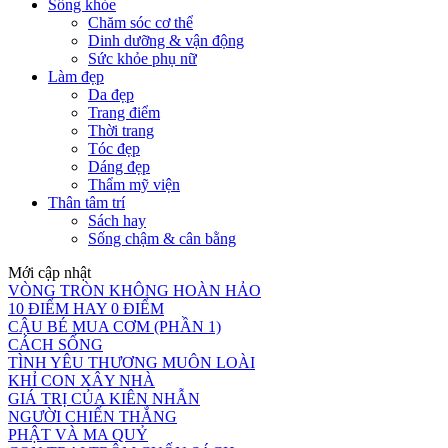
Sống khỏe
Chăm sóc cơ thể
Dinh dưỡng & vận động
Sức khỏe phụ nữ
Làm đẹp
Da đẹp
Trang điểm
Thời trang
Tóc đẹp
Dáng đẹp
Thẩm mỹ viện
Thân tâm trí
Sách hay
Sống chậm & cân bằng
Mới cập nhật
VÒNG TRÒN KHÔNG HOÀN HẢO
10 ĐIỂM HAY 0 ĐIỂM
CẬU BÉ MUA CƠM (PHẦN 1)
CÁCH SỐNG
TÌNH YÊU THƯƠNG MUÔN LOÀI
KHỈ CON XÂY NHÀ
GIÁ TRỊ CỦA KIÊN NHẪN
NGƯỜI CHIẾN THẮNG
PHẬT VÀ MA QUỶ