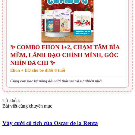
✨ COMBO EHON 1+2, CHẠM TÂM BÌA
MỀM, LÃNH ĐẠO CHÍNH MÌNH, GÓC
NHÌN ĐA CHI ✨
Ehon + EQ cho bé dưới 8 tuổi
Cùng con học kỹ năng đầu đời thật vui và tự nhiên nhé!
Từ khóa:
Bài viết cùng chuyên mục
Váy cưới cổ tích của Oscar de la Renta