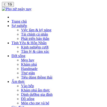
☾
Tối
Trang chủ
Sự nghiệp
Việc làm & kỹ năng
Tài chính cá nhân
Phát triển bản thân
Tình Yêu & Hôn Nhân
Kinh nghiệm cưới
Tâm lý & cảm xúc
Đời sống
Mẹo hay
Khám phá
Handmade
Thư giãn
Tiêu dùng thông thái
Ẩm thực
Vào bếp
Khám phá ẩm thực
Dinh dưỡng gia đình
Đồ uống
Món cho mẹ và bé