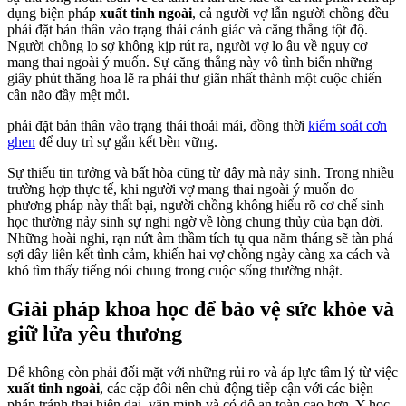
dụng biện pháp
xuất tinh ngoài
, cả người vợ lẫn người chồng đều
phải đặt bản thân vào trạng thái cảnh giác và căng thẳng tột độ.
Người chồng lo sợ không kịp rút ra, người vợ lo âu về nguy cơ
mang thai ngoài ý muốn. Sự căng thẳng này vô tình biến những
giây phút thăng hoa lẽ ra phải thư giãn nhất thành một cuộc chiến
cân não đầy mệt mỏi.
phải đặt bản thân vào trạng thái thoải mái, đồng thời
kiểm soát cơn
ghen
để duy trì sự gắn kết bền vững.
Sự thiếu tin tưởng và bất hòa cũng từ đây mà nảy sinh. Trong nhiều
trường hợp thực tế, khi người vợ mang thai ngoài ý muốn do
phương pháp này thất bại, người chồng không hiểu rõ cơ chế sinh
học thường nảy sinh sự nghi ngờ về lòng chung thủy của bạn đời.
Những hoài nghi, rạn nứt âm thầm tích tụ qua năm tháng sẽ tàn phá
sợi dây liên kết tình cảm, khiến hai vợ chồng ngày càng xa cách và
khó tìm thấy tiếng nói chung trong cuộc sống thường nhật.
Giải pháp khoa học để bảo vệ sức khỏe và
giữ lửa yêu thương
Để không còn phải đối mặt với những rủi ro và áp lực tâm lý từ việc
xuất tinh ngoài
, các cặp đôi nên chủ động tiếp cận với các biện
pháp tránh thai hiện đại, văn minh và có độ an toàn cao hơn. Y học