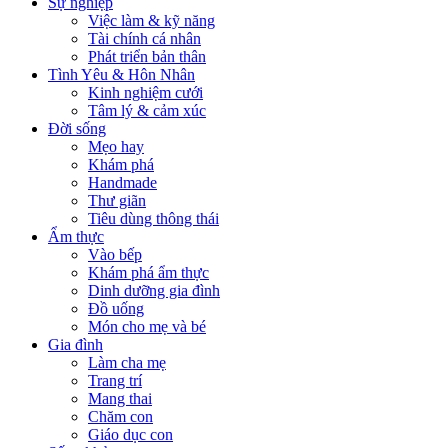
Sự nghiệp
Việc làm & kỹ năng
Tài chính cá nhân
Phát triển bản thân
Tình Yêu & Hôn Nhân
Kinh nghiệm cưới
Tâm lý & cảm xúc
Đời sống
Mẹo hay
Khám phá
Handmade
Thư giãn
Tiêu dùng thông thái
Ẩm thực
Vào bếp
Khám phá ẩm thực
Dinh dưỡng gia đình
Đồ uống
Món cho mẹ và bé
Gia đình
Làm cha mẹ
Trang trí
Mang thai
Chăm con
Giáo dục con