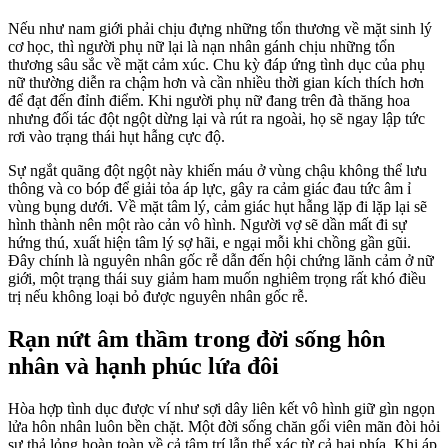
Nếu như nam giới phải chịu đựng những tổn thương về mặt sinh lý
cơ học, thì người phụ nữ lại là nạn nhân gánh chịu những tổn
thương sâu sắc về mặt cảm xúc. Chu kỳ đáp ứng tình dục của phụ
nữ thường diễn ra chậm hơn và cần nhiều thời gian kích thích hơn
để đạt đến đỉnh điểm. Khi người phụ nữ đang trên đà thăng hoa
nhưng đối tác đột ngột dừng lại và rút ra ngoài, họ sẽ ngay lập tức
rơi vào trạng thái hụt hẫng cực độ.
Sự ngắt quãng đột ngột này khiến máu ở vùng chậu không thể lưu
thông và co bóp để giải tỏa áp lực, gây ra cảm giác đau tức âm ỉ
vùng bụng dưới. Về mặt tâm lý, cảm giác hụt hẫng lặp đi lặp lại sẽ
hình thành nên một rào cản vô hình. Người vợ sẽ dần mất đi sự
hứng thú, xuất hiện tâm lý sợ hãi, e ngại mỗi khi chồng gần gũi.
Đây chính là nguyên nhân gốc rễ dẫn đến hội chứng lãnh cảm ở nữ
giới, một trạng thái suy giảm ham muốn nghiêm trọng rất khó điều
trị nếu không loại bỏ được nguyên nhân gốc rễ.
Rạn nứt âm thầm trong đời sống hôn
nhân và hạnh phúc lứa đôi
Hòa hợp tình dục được ví như sợi dây liên kết vô hình giữ gìn ngọn
lửa hôn nhân luôn bền chặt. Một đời sống chăn gối viên mãn đòi hỏi
sự thả lỏng hoàn toàn về cả tâm trí lẫn thể xác từ cả hai phía. Khi áp