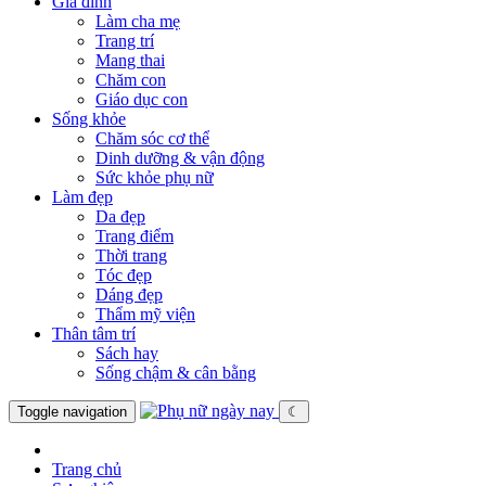
Gia đình
Làm cha mẹ
Trang trí
Mang thai
Chăm con
Giáo dục con
Sống khỏe
Chăm sóc cơ thể
Dinh dưỡng & vận động
Sức khỏe phụ nữ
Làm đẹp
Da đẹp
Trang điểm
Thời trang
Tóc đẹp
Dáng đẹp
Thẩm mỹ viện
Thân tâm trí
Sách hay
Sống chậm & cân bằng
Toggle navigation
☾
Trang chủ