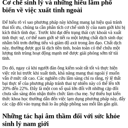
Cơ chế sinh lý và những hiểu lầm phổ
biến về việc xuất tinh ngoài
Để hiểu rõ vì sao phương pháp này không mang lại hiệu quả tránh
thai tối ưu, chúng ta cần phân tích cơ chế sinh lý của nam giới khi bị
kích thích tình dục. Trước khi đạt đến trạng thái cực khoái và xuất
tinh thực sự, cơ thể nam giới sẽ tiết ra một lượng chất dịch sinh dục
nhằm bôi trơn đường tiểu và giảm độ axit trong âm đạo. Chất dịch
này, thường được gọi là dịch tiền tinh, hoàn toàn có thể chứa một
lượng tinh trùng hoạt động mạnh mẽ được giải phóng sớm từ túi
tinh.
Do đó, ngay cả khi người đàn ông kiểm soát rất tốt và thực hiện
việc rút lui trước khi xuất tinh, khả năng mang thai ngoài ý muốn
vẫn ở mức rất cao. Các nghiên cứu lâm sàng chỉ ra rằng, tỷ lệ thất
bại thực tế của phương pháp tránh thai tự nhiên này có thể lên tới
20% đến 22%. Đây là một con số quá lớn đối với những cặp đôi
chưa sẵn sàng đón nhận thiên chức làm cha mẹ. Sự thiếu hụt kiến
thức khoa học thường dẫn đến việc lạm dụng phương pháp này, đẩy
các cặp đôi vào trạng thái lo âu phập phồng sau mỗi lần gần gũi.
Những tác hại âm thầm đối với sức khỏe
sinh lý nam giới