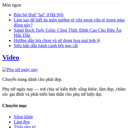
Món ngon
Bún bò Huế “lai” ở Hà Nội
Làm sao để biết ăn món nướng gì vừa ngon vừa rẻ trong mùa
đông này?
Salad Bạch Tuộc Giòn: Công Thức Đỉnh Cao Cho Bữa Ăn
Hấp Dẫn
Hướng dẫn lựa chọn và sử dụng hoa quả hợp lý
Siêu hấp dẫn bánh canh bột gạo cắt
Video
Chuyên trang dành cho phái đẹp.
Phụ nữ ngày nay — nơi chia sẻ kiến thức sống khỏe, làm đẹp, chăm
sóc gia đình và phát triển bản thân cho phụ nữ hiện đại.
Chuyên mục
Sống khỏe
Làm đẹp
Thân tâm trí