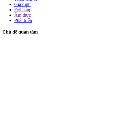
Gia đình
Đời sống
Ẩm thực
Phát triển
Chủ đề quan tâm
Da đẹp
Dinh dưỡng & vận động
Tâm lý & cảm xúc
Tình yêu & hôn nhân
Làm cha mẹ
Món ngon dễ làm
Thông tin & tiện ích
Giới thiệu
Liên hệ
Chính sách bảo mật
Điều khoản sử dụng
Gửi bài cộng tác
Quảng cáo / hợp tác
© 2026
Phụ nữ ngày nay
. All rights reserved.