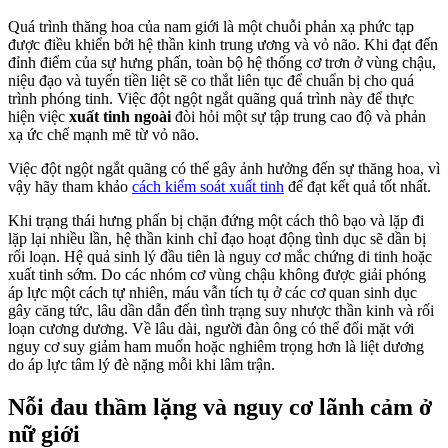
Quá trình thăng hoa của nam giới là một chuỗi phản xạ phức tạp
được điều khiển bởi hệ thần kinh trung ương và vỏ não. Khi đạt đến
đỉnh điểm của sự hưng phấn, toàn bộ hệ thống cơ trơn ở vùng chậu,
niệu đạo và tuyến tiền liệt sẽ co thắt liên tục để chuẩn bị cho quá
trình phóng tinh. Việc đột ngột ngắt quãng quá trình này để thực
hiện việc
xuất tinh ngoài
đòi hỏi một sự tập trung cao độ và phản
xạ ức chế mạnh mẽ từ vỏ não.
Việc đột ngột ngắt quãng có thể gây ảnh hưởng đến sự thăng hoa, vì
vậy hãy tham khảo
cách kiểm soát xuất tinh
để đạt kết quả tốt nhất.
Khi trạng thái hưng phấn bị chặn đứng một cách thô bạo và lặp đi
lặp lại nhiều lần, hệ thần kinh chỉ đạo hoạt động tình dục sẽ dần bị
rối loạn. Hệ quả sinh lý đầu tiên là nguy cơ mắc chứng di tinh hoặc
xuất tinh sớm. Do các nhóm cơ vùng chậu không được giải phóng
áp lực một cách tự nhiên, máu vẫn tích tụ ở các cơ quan sinh dục
gây căng tức, lâu dần dẫn đến tình trạng suy nhược thần kinh và rối
loạn cương dương. Về lâu dài, người đàn ông có thể đối mặt với
nguy cơ suy giảm ham muốn hoặc nghiêm trọng hơn là liệt dương
do áp lực tâm lý đè nặng mỗi khi lâm trận.
Nỗi đau thầm lặng và nguy cơ lãnh cảm ở
nữ giới