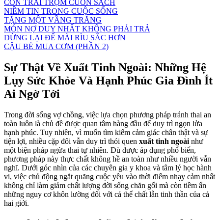
CON TRAI TRỘM CUỐN SÁCH
NIỀM TIN TRONG CUỘC SỐNG
TẶNG MỘT VẦNG TRĂNG
MÓN NỢ DUY NHẤT KHÔNG PHẢI TRẢ
DỪNG LẠI ĐỂ MÀI RÌU SẮC HƠN
CẬU BÉ MUA CƠM (PHẦN 2)
Sự Thật Về Xuất Tinh Ngoài: Những Hệ
Lụy Sức Khỏe Và Hạnh Phúc Gia Đình Ít
Ai Ngờ Tới
Trong đời sống vợ chồng, việc lựa chọn phương pháp tránh thai an
toàn luôn là chủ đề được quan tâm hàng đầu để duy trì ngọn lửa
hạnh phúc. Tuy nhiên, vì muốn tìm kiếm cảm giác chân thật và sự
tiện lợi, nhiều cặp đôi vẫn duy trì thói quen
xuất tinh ngoài
như
một biện pháp ngừa thai tự nhiên. Dù được áp dụng phổ biến,
phương pháp này thực chất không hề an toàn như nhiều người vẫn
nghĩ. Dưới góc nhìn của các chuyên gia y khoa và tâm lý học hành
vi, việc chủ động ngắt quãng cuộc yêu vào thời điểm nhạy cảm nhất
không chỉ làm giảm chất lượng đời sống chăn gối mà còn tiềm ẩn
những nguy cơ khôn lường đối với cả thể chất lẫn tinh thần của cả
hai giới.