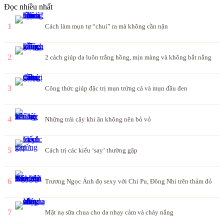
Đọc nhiều nhất
1
Cách làm mụn tự “chui” ra mà không cần nặn
2
2 cách giúp da luôn trắng hồng, mịn màng và không bắt nắng
3
Công thức giúp đặc trị mụn trứng cá và mụn đầu đen
4
Những trái cây khi ăn không nên bỏ vỏ
5
Cách trị các kiểu ‘say’ thường gặp
6
Trương Ngọc Ánh đọ sexy với Chi Pu, Đông Nhi trên thảm đỏ
7
Mặt nạ sữa chua cho da nhạy cảm và cháy nắng