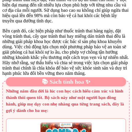
hiện đại mang đến rất nhiều lựa chọn phù hợp với từng nhu cầu và
cơ địa của mỗi người. Sử dụng bao cao su không chỉ giúp ngừa thai
hiệu quả lên đến 98% mà còn bảo vệ cả hai khỏi các bệnh lây
truyền qua đường tình dục.
Bên cạnh đó, các biện pháp như thuốc tránh thai hàng ngày, đặt
vòng tránh thai, cấy que tránh thai hay miếng dán tránh thai đều là
những giải pháp khoa học được các bác sĩ sản phụ khoa khuyên
dùng. Việc chủ động lựa chọn một phương pháp bảo vệ an toàn sẽ
giải phóng cả hai khỏi sự lo âu, cho phép vợ chồng tận hưởng
những khoảnh khắc yêu thương một cách trọn vẹn và tự nhiên nhất.
Hãy nhớ rằng, sự thấu hiểu và chia sẻ trong việc lựa chọn giải pháp
tránh thai chính là chìa khóa để bảo vệ sức khỏe sinh sản và duy trì
hạnh phúc lứa đôi bền vững theo năm tháng.
📚 Sách tinh hoa ✨
Những năm đầu đời là lúc con học cách hiểu cảm xúc và hình
thành thói quen tốt. Bộ sách này như một người bạn đồng
hành, giúp mẹ dạy con nhẹ nhàng qua từng trang sách, đây là
gợi ý dành cho ba mẹ: