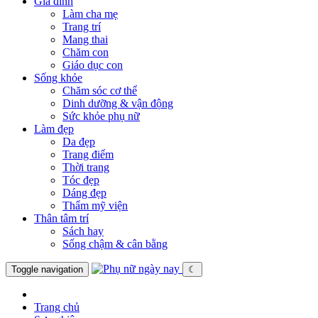
Gia đình
Làm cha mẹ
Trang trí
Mang thai
Chăm con
Giáo dục con
Sống khỏe
Chăm sóc cơ thể
Dinh dưỡng & vận động
Sức khỏe phụ nữ
Làm đẹp
Da đẹp
Trang điểm
Thời trang
Tóc đẹp
Dáng đẹp
Thẩm mỹ viện
Thân tâm trí
Sách hay
Sống chậm & cân bằng
Toggle navigation
☾
Trang chủ