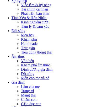
Sự nghiệp
Việc làm & kỹ năng
Tài chính cá nhân
Phát triển bản thân
Tình Yêu & Hôn Nhân
Kinh nghiệm cưới
Tâm lý & cảm xúc
Đời sống
Mẹo hay
Khám phá
Handmade
Thư giãn
Tiêu dùng thông thái
Ẩm thực
Vào bếp
Khám phá ẩm thực
Dinh dưỡng gia đình
Đồ uống
Món cho mẹ và bé
Gia đình
Làm cha mẹ
Trang trí
Mang thai
Chăm con
Giáo dục con