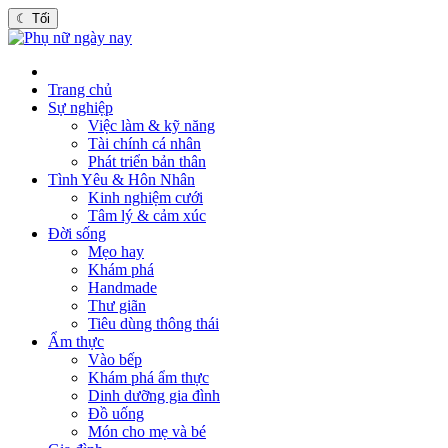
☾
Tối
Trang chủ
Sự nghiệp
Việc làm & kỹ năng
Tài chính cá nhân
Phát triển bản thân
Tình Yêu & Hôn Nhân
Kinh nghiệm cưới
Tâm lý & cảm xúc
Đời sống
Mẹo hay
Khám phá
Handmade
Thư giãn
Tiêu dùng thông thái
Ẩm thực
Vào bếp
Khám phá ẩm thực
Dinh dưỡng gia đình
Đồ uống
Món cho mẹ và bé