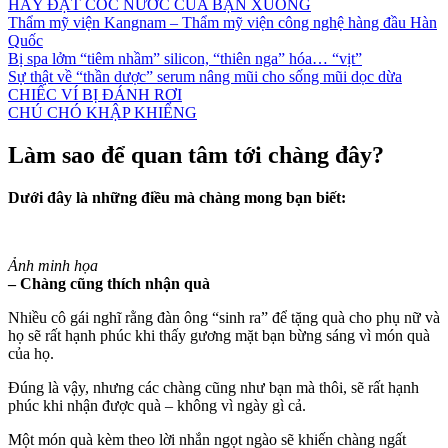
HÃY ĐẶT CỐC NƯỚC CỦA BẠN XUỐNG
Thẩm mỹ viện Kangnam – Thẩm mỹ viện công nghệ hàng đầu Hàn
Quốc
Bị spa lởm “tiêm nhầm” silicon, “thiên nga” hóa… “vịt”
Sự thật về “thần dược” serum nâng mũi cho sống mũi dọc dừa
CHIẾC VÍ BỊ ĐÁNH RƠI
CHÚ CHÓ KHẬP KHIỂNG
Làm sao để quan tâm tới chàng đây?
Dưới đây là những điều mà chàng mong bạn biết:
Ảnh minh họa
– Chàng cũng thích nhận quà
Nhiều cô gái nghĩ rằng đàn ông “sinh ra” để tặng quà cho phụ nữ và
họ sẽ rất hạnh phúc khi thấy gương mặt bạn bừng sáng vì món quà
của họ.
Đúng là vậy, nhưng các chàng cũng như bạn mà thôi, sẽ rất hạnh
phúc khi nhận được quà – không vì ngày gì cả.
Một món quà kèm theo lời nhắn ngọt ngào sẽ khiến chàng ngất