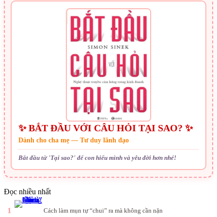
✨ BẮT ĐẦU VỚI CÂU HỎI TẠI SAO? ✨
Dành cho cha mẹ — Tư duy lãnh đạo
Bắt đầu từ 'Tại sao?' để con hiểu mình và yêu đời hơn nhé!
Đọc nhiều nhất
1
Cách làm mụn tự “chui” ra mà không cần nặn