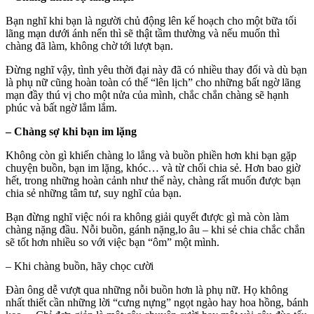
Bạn nghĩ khi bạn là người chủ động lên kế hoạch cho một bữa tối
lãng mạn dưới ánh nến thì sẽ thật tầm thường và nếu muốn thì
chàng đã làm, không chờ tới lượt bạn.
Đừng nghĩ vậy, tình yêu thời đại này đã có nhiều thay đổi và dù bạn
là phụ nữ cũng hoàn toàn có thể “lên lịch” cho những bất ngờ lãng
mạn đầy thú vị cho một nửa của mình, chắc chắn chàng sẽ hạnh
phúc và bất ngờ lắm lắm.
– Chàng sợ khi bạn im lặng
Không còn gì khiến chàng lo lắng và buồn phiền hơn khi bạn gặp
chuyện buồn, bạn im lặng, khóc… và từ chối chia sẻ. Hơn bao giờ
hết, trong những hoàn cảnh như thế này, chàng rất muốn được bạn
chia sẻ những tâm tư, suy nghĩ của bạn.
Bạn đừng nghĩ việc nói ra không giải quyết được gì mà còn làm
chàng nặng đầu. Nỗi buồn, gánh nặng,lo âu – khi sẻ chia chắc chắn
sẽ tốt hơn nhiều so với việc bạn “ôm” một mình.
– Khi chàng buồn, hãy chọc cười
Đàn ông dễ vượt qua những nỗi buồn hơn là phụ nữ. Họ không
nhất thiết cần những lời “cưng nựng” ngọt ngào hay hoa hồng, bánh