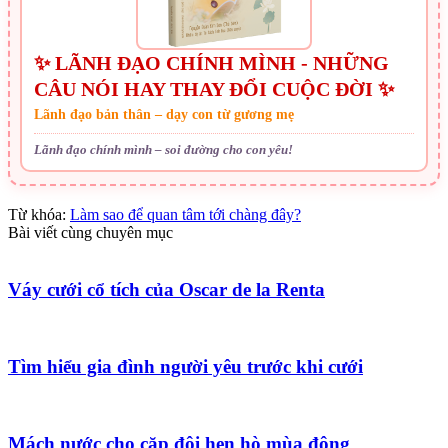
✨ LÃNH ĐẠO CHÍNH MÌNH - NHỮNG
CÂU NÓI HAY THAY ĐỔI CUỘC ĐỜI ✨
Lãnh đạo bản thân – dạy con từ gương mẹ
Lãnh đạo chính mình – soi đường cho con yêu!
Từ khóa:
Làm sao để quan tâm tới chàng đây?
Bài viết cùng chuyên mục
Váy cưới cổ tích của Oscar de la Renta
Tìm hiểu gia đình người yêu trước khi cưới
Mách nước cho cặp đôi hẹn hò mùa đông