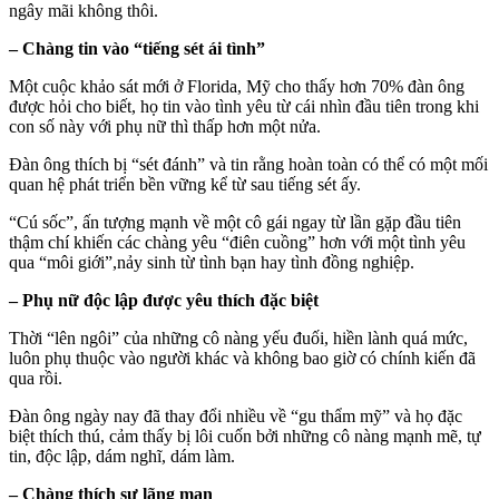
ngây mãi không thôi.
– Chàng tin vào “tiếng sét ái tình”
Một cuộc khảo sát mới ở Florida, Mỹ cho thấy hơn 70% đàn ông
được hỏi cho biết, họ tin vào tình yêu từ cái nhìn đầu tiên trong khi
con số này với phụ nữ thì thấp hơn một nửa.
Đàn ông thích bị “sét đánh” và tin rằng hoàn toàn có thể có một mối
quan hệ phát triển bền vững kể từ sau tiếng sét ấy.
“Cú sốc”, ấn tượng mạnh về một cô gái ngay từ lần gặp đầu tiên
thậm chí khiến các chàng yêu “điên cuồng” hơn với một tình yêu
qua “môi giới”,nảy sinh từ tình bạn hay tình đồng nghiệp.
– Phụ nữ độc lập được yêu thích đặc biệt
Thời “lên ngôi” của những cô nàng yếu đuối, hiền lành quá mức,
luôn phụ thuộc vào người khác và không bao giờ có chính kiến đã
qua rồi.
Đàn ông ngày nay đã thay đổi nhiều về “gu thẩm mỹ” và họ đặc
biệt thích thú, cảm thấy bị lôi cuốn bởi những cô nàng mạnh mẽ, tự
tin, độc lập, dám nghĩ, dám làm.
– Chàng thích sự lãng mạn