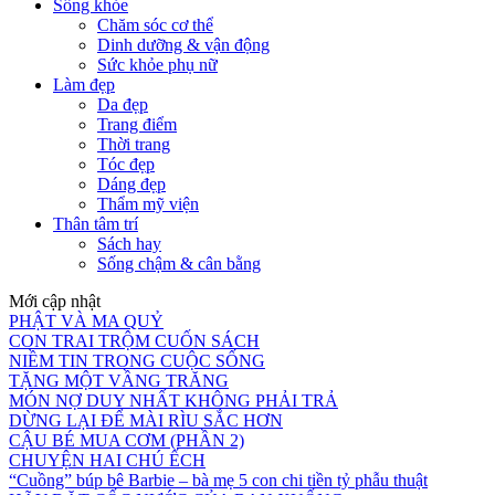
Sống khỏe
Chăm sóc cơ thể
Dinh dưỡng & vận động
Sức khỏe phụ nữ
Làm đẹp
Da đẹp
Trang điểm
Thời trang
Tóc đẹp
Dáng đẹp
Thẩm mỹ viện
Thân tâm trí
Sách hay
Sống chậm & cân bằng
Mới cập nhật
PHẬT VÀ MA QUỶ
CON TRAI TRỘM CUỐN SÁCH
NIỀM TIN TRONG CUỘC SỐNG
TẶNG MỘT VẦNG TRĂNG
MÓN NỢ DUY NHẤT KHÔNG PHẢI TRẢ
DỪNG LẠI ĐỂ MÀI RÌU SẮC HƠN
CẬU BÉ MUA CƠM (PHẦN 2)
CHUYỆN HAI CHÚ ẾCH
“Cuồng” búp bê Barbie – bà mẹ 5 con chi tiền tỷ phẫu thuật