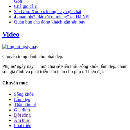
Gòn
Chả giò cà ri
Sài Gòn: Xúc xích ông Tây cực chất
4 quán phở “đắt xắt ra miếng” tại Hà Nội
Quán bún chả đông khách gần sân bay
Video
Chuyên trang dành cho phái đẹp.
Phụ nữ ngày nay — nơi chia sẻ kiến thức sống khỏe, làm đẹp, chăm
sóc gia đình và phát triển bản thân cho phụ nữ hiện đại.
Chuyên mục
Sống khỏe
Làm đẹp
Thân tâm trí
Gia đình
Đời sống
Ẩm thực
Phát triển