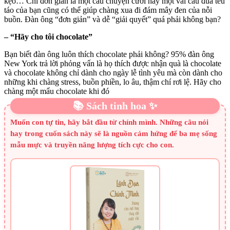
kẹo… Chỉ đơn giản là một câu chuyện cười hay một vài câu đùa tếu
táo của bạn cũng có thể giúp chàng xua đi đám mây đen của nỗi
buồn. Đàn ông “đơn giản” và dễ “giải quyết” quá phải không bạn?
– “Hãy cho tôi chocolate”
Bạn biết đàn ông luôn thích chocolate phải không? 95% đàn ông
New York trả lời phỏng vấn là họ thích được nhận quà là chocolate
và chocolate không chỉ dành cho ngày lễ tình yêu mà còn dành cho
những khi chàng stress, buồn phiền, lo âu, thậm chí rơi lệ. Hãy cho
chàng một mẩu chocolate khi đó
📚 Sách tinh hoa ✨
Muốn con tự tin, hãy bắt đầu từ chính mình. Những câu nói
hay trong cuốn sách này sẽ là nguồn cảm hứng để ba mẹ sống
mẫu mực và truyền năng lượng tích cực cho con.