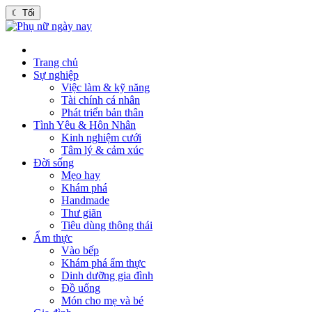
☾
Tối
Trang chủ
Sự nghiệp
Việc làm & kỹ năng
Tài chính cá nhân
Phát triển bản thân
Tình Yêu & Hôn Nhân
Kinh nghiệm cưới
Tâm lý & cảm xúc
Đời sống
Mẹo hay
Khám phá
Handmade
Thư giãn
Tiêu dùng thông thái
Ẩm thực
Vào bếp
Khám phá ẩm thực
Dinh dưỡng gia đình
Đồ uống
Món cho mẹ và bé