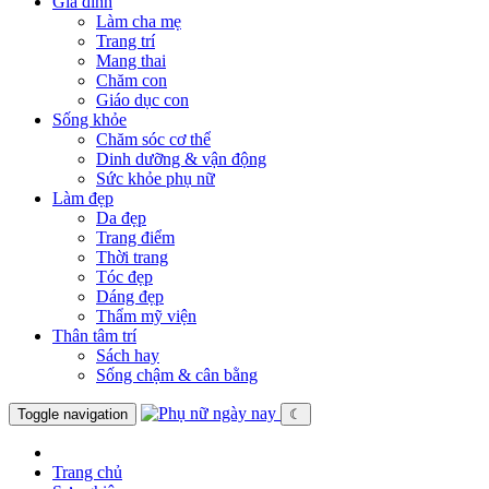
Gia đình
Làm cha mẹ
Trang trí
Mang thai
Chăm con
Giáo dục con
Sống khỏe
Chăm sóc cơ thể
Dinh dưỡng & vận động
Sức khỏe phụ nữ
Làm đẹp
Da đẹp
Trang điểm
Thời trang
Tóc đẹp
Dáng đẹp
Thẩm mỹ viện
Thân tâm trí
Sách hay
Sống chậm & cân bằng
Toggle navigation
☾
Trang chủ