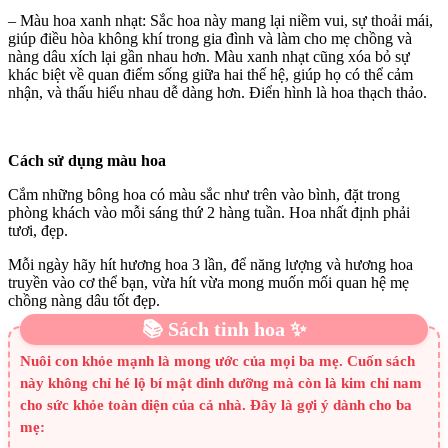
– Màu hoa xanh nhạt: Sắc hoa này mang lại niềm vui, sự thoải mái,
giúp điều hòa không khí trong gia đình và làm cho mẹ chồng và
nàng dâu xích lại gần nhau hơn. Màu xanh nhạt cũng xóa bỏ sự
khác biệt về quan điểm sống giữa hai thế hệ, giúp họ có thể cảm
nhận, và thấu hiểu nhau dễ dàng hơn. Điển hình là hoa thạch thảo.
Cách sử dụng màu hoa
Cắm những bông hoa có màu sắc như trên vào bình, đặt trong
phòng khách vào mỗi sáng thứ 2 hàng tuần. Hoa nhất định phải
tươi, đẹp.
Mỗi ngày hãy hít hương hoa 3 lần, để năng lượng và hương hoa
truyền vào cơ thể bạn, vừa hít vừa mong muốn mối quan hệ mẹ
chồng nàng dâu tốt đẹp.
📚 Sách tinh hoa ✨
Nuôi con khỏe mạnh là mong ước của mọi ba mẹ. Cuốn sách
này không chỉ hé lộ bí mật dinh dưỡng mà còn là kim chỉ nam
cho sức khỏe toàn diện của cả nhà. Đây là gợi ý dành cho ba
mẹ: