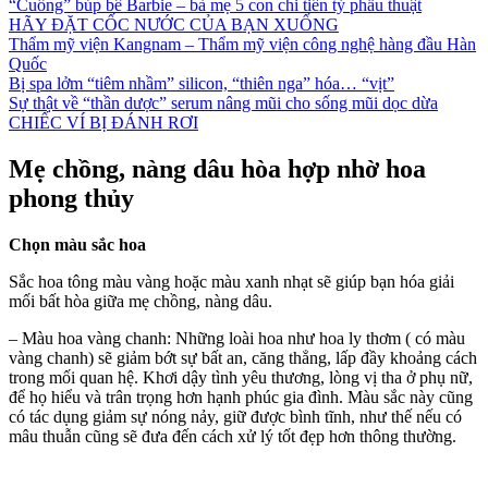
“Cuồng” búp bê Barbie – bà mẹ 5 con chi tiền tỷ phẫu thuật
HÃY ĐẶT CỐC NƯỚC CỦA BẠN XUỐNG
Thẩm mỹ viện Kangnam – Thẩm mỹ viện công nghệ hàng đầu Hàn
Quốc
Bị spa lởm “tiêm nhầm” silicon, “thiên nga” hóa… “vịt”
Sự thật về “thần dược” serum nâng mũi cho sống mũi dọc dừa
CHIẾC VÍ BỊ ĐÁNH RƠI
Mẹ chồng, nàng dâu hòa hợp nhờ hoa
phong thủy
Chọn màu sắc hoa
Sắc hoa tông màu vàng hoặc màu xanh nhạt sẽ giúp bạn hóa giải
mối bất hòa giữa mẹ chồng, nàng dâu.
– Màu hoa vàng chanh: Những loài hoa như hoa ly thơm ( có màu
vàng chanh) sẽ giảm bớt sự bất an, căng thẳng, lấp đầy khoảng cách
trong mối quan hệ. Khơi dậy tình yêu thương, lòng vị tha ở phụ nữ,
để họ hiểu và trân trọng hơn hạnh phúc gia đình. Màu sắc này cũng
có tác dụng giảm sự nóng nảy, giữ được bình tĩnh, như thế nếu có
mâu thuẫn cũng sẽ đưa đến cách xử lý tốt đẹp hơn thông thường.