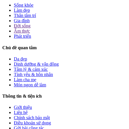
Sống khỏe
Làm đẹp
Thân tâm trí
Gia đình
Đời sống
Ẩm thực
Phát triển
Chủ đề quan tâm
Da đẹp
Dinh dưỡng & vận động
Tâm lý & cảm xúc
Tình yêu & hôn nhân
Làm cha mẹ
Món ngon dễ làm
Thông tin & tiện ích
Giới thiệu
Liên hệ
Chính sách bảo mật
Điều khoản sử dụng
Gửi bài cộng tác