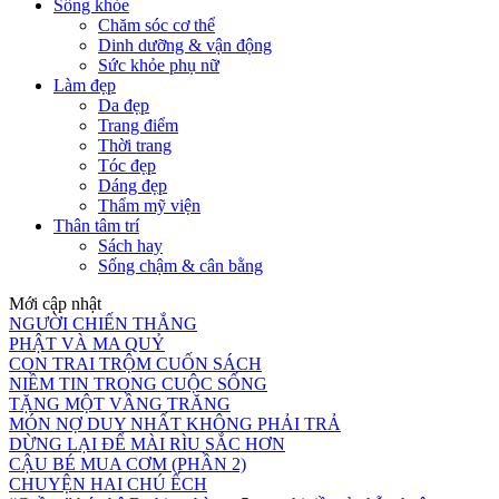
Sống khỏe
Chăm sóc cơ thể
Dinh dưỡng & vận động
Sức khỏe phụ nữ
Làm đẹp
Da đẹp
Trang điểm
Thời trang
Tóc đẹp
Dáng đẹp
Thẩm mỹ viện
Thân tâm trí
Sách hay
Sống chậm & cân bằng
Mới cập nhật
NGƯỜI CHIẾN THẮNG
PHẬT VÀ MA QUỶ
CON TRAI TRỘM CUỐN SÁCH
NIỀM TIN TRONG CUỘC SỐNG
TẶNG MỘT VẦNG TRĂNG
MÓN NỢ DUY NHẤT KHÔNG PHẢI TRẢ
DỪNG LẠI ĐỂ MÀI RÌU SẮC HƠN
CẬU BÉ MUA CƠM (PHẦN 2)
CHUYỆN HAI CHÚ ẾCH