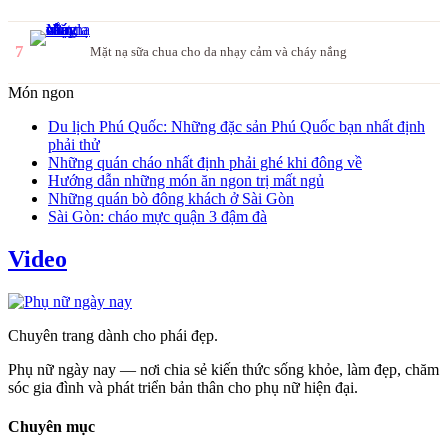
7
Mặt nạ sữa chua cho da nhạy cảm và cháy nắng
Món ngon
Du lịch Phú Quốc: Những đặc sản Phú Quốc bạn nhất định
phải thử
Những quán cháo nhất định phải ghé khi đông về
Hướng dẫn những món ăn ngon trị mất ngủ
Những quán bò đông khách ở Sài Gòn
Sài Gòn: cháo mực quận 3 đậm đà
Video
Chuyên trang dành cho phái đẹp.
Phụ nữ ngày nay — nơi chia sẻ kiến thức sống khỏe, làm đẹp, chăm
sóc gia đình và phát triển bản thân cho phụ nữ hiện đại.
Chuyên mục