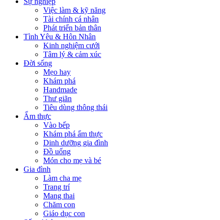
Sự nghiệp
Việc làm & kỹ năng
Tài chính cá nhân
Phát triển bản thân
Tình Yêu & Hôn Nhân
Kinh nghiệm cưới
Tâm lý & cảm xúc
Đời sống
Mẹo hay
Khám phá
Handmade
Thư giãn
Tiêu dùng thông thái
Ẩm thực
Vào bếp
Khám phá ẩm thực
Dinh dưỡng gia đình
Đồ uống
Món cho mẹ và bé
Gia đình
Làm cha mẹ
Trang trí
Mang thai
Chăm con
Giáo dục con