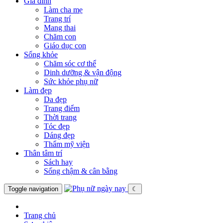
Gia đình
Làm cha mẹ
Trang trí
Mang thai
Chăm con
Giáo dục con
Sống khỏe
Chăm sóc cơ thể
Dinh dưỡng & vận động
Sức khỏe phụ nữ
Làm đẹp
Da đẹp
Trang điểm
Thời trang
Tóc đẹp
Dáng đẹp
Thẩm mỹ viện
Thân tâm trí
Sách hay
Sống chậm & cân bằng
Toggle navigation
☾
Trang chủ