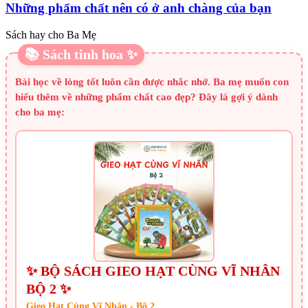
Những phẩm chất nên có ở anh chàng của bạn
Sách hay cho Ba Mẹ
📚 Sách tinh hoa ✨
Bài học về lòng tốt luôn cần được nhắc nhở. Ba mẹ muốn con
hiểu thêm về những phẩm chất cao đẹp? Đây là gợi ý dành
cho ba mẹ:
✨ BỘ SÁCH GIEO HẠT CÙNG VĨ NHÂN
BỘ 2 ✨
Gieo Hạt Cùng Vĩ Nhân - Bộ 2