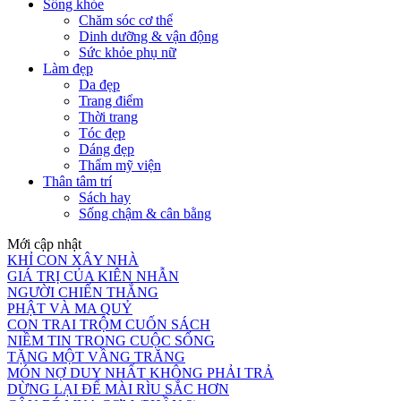
Sống khỏe
Chăm sóc cơ thể
Dinh dưỡng & vận động
Sức khỏe phụ nữ
Làm đẹp
Da đẹp
Trang điểm
Thời trang
Tóc đẹp
Dáng đẹp
Thẩm mỹ viện
Thân tâm trí
Sách hay
Sống chậm & cân bằng
Mới cập nhật
KHỈ CON XÂY NHÀ
GIÁ TRỊ CỦA KIÊN NHẪN
NGƯỜI CHIẾN THẮNG
PHẬT VÀ MA QUỶ
CON TRAI TRỘM CUỐN SÁCH
NIỀM TIN TRONG CUỘC SỐNG
TẶNG MỘT VẦNG TRĂNG
MÓN NỢ DUY NHẤT KHÔNG PHẢI TRẢ
DỪNG LẠI ĐỂ MÀI RÌU SẮC HƠN