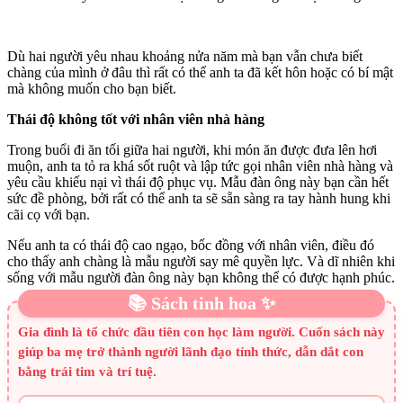
Dù hai người yêu nhau khoảng nửa năm mà bạn vẫn chưa biết
chàng của mình ở đâu thì rất có thể anh ta đã kết hôn hoặc có bí mật
mà không muốn cho bạn biết.
Thái độ không tốt với nhân viên nhà hàng
Trong buổi đi ăn tối giữa hai người, khi món ăn được đưa lên hơi
muộn, anh ta tỏ ra khá sốt ruột và lập tức gọi nhân viên nhà hàng và
yêu cầu khiếu nại vì thái độ phục vụ. Mẫu đàn ông này bạn cần hết
sức đề phòng, bởi rất có thể anh ta sẽ sẵn sàng ra tay hành hung khi
cãi cọ với bạn.
Nếu anh ta có thái độ cao ngạo, bốc đồng với nhân viên, điều đó
cho thấy anh chàng là mẫu người say mê quyền lực. Và dĩ nhiên khi
sống với mẫu người đàn ông này bạn không thể có được hạnh phúc.
📚 Sách tinh hoa ✨
Gia đình là tổ chức đầu tiên con học làm người. Cuốn sách này
giúp ba mẹ trở thành người lãnh đạo tỉnh thức, dẫn dắt con
bằng trái tim và trí tuệ.