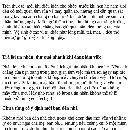
Trên thực tế, mỗi khi điều kiện cho phép, trước khi hẹn hò nam giới
đều có thói quen tắm rửa và thay quần áo, nhưng chỉ cần quan sát
móng tay của anh chàng đó bạn mới biết được tình hình vệ sinh cá
nhân thường ngày. Một người đàn ông, râu không cạo, răng không
đánh thì đương nhiên chẳng bao giờ quan tâm đến móng tay của
mình. Vệ sinh ở các vị trí khác như lông mũi, tai, mắt… đều thể
hiện sự giữ gìn vệ sinh hàng ngày.
Trả lời tin nhắn, thư quá nhanh khi đang làm việc
Phần lớn, chị em phụ nữ đều thích gửi tin nhắn khi hẹn hò. Nếu anh
chàng của bạn đang trong thời gian làm việc mà trả lời ngay lập tức
tin nhắn chứng tỏ anh ta không mấy chuyên tâm làm việc. Hơn nữa,
dù công việc không mấy bận rộn nhưng người thường xuyên làm
việc riêng trong giờ thì cơ hội phát triển thăng chức cũng không
mấy rộng mở. Hãy nhớ rằng, số lượng tin nhắn không thể tỷ lệ
thuận với tình yêu của bạn!
Chưa từng có ý định mời bạn đến nhà
Không mời bạn đến nhà chơi trong giai đoạn đầu mới yêu vì những
lý do như: ngại cha mẹ, bạn bè… Nhưng nếu chàng chỉ ở một mình
mà luôn tìm lý do từ chối thì bạn cũng cần nâng cao sự cảnh giác.