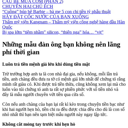
CẬU BÉ MUA CƠM (PHẦN 2)
CHUYỆN HAI CHÚ ẾCH
“Cuồng” búp bê Barbie – bà mẹ 5 con chi tiền tỷ phẫu thuật
HÃY ĐẶT CỐC NƯỚC CỦA BẠN XUỐNG
Thẩm mỹ viện Kangnam – Thẩm mỹ viện công nghệ hàng đầu Hàn
Quốc
Bị spa lởm “tiêm nhầm” silicon, “thiên nga” hóa… “vịt”
Những mẫu đàn ông bạn không nên lãng
phí thời gian
Luôn trả tiền mệnh giá lớn khi dùng tiền mặt
Trừ trường hợp anh ta là con nhà đại gia, nếu không, mỗi lần trả
tiền, anh chàng đều đưa ra tờ có mệnh giá lớn nhất để chứng tỏ rằng
mình rất giàu có. Khi được trả tiền thừa, cũng không xem lại mà cho
luôn vào túi chứng tỏ anh ta rất sợ phiền phức với số tiền nhỏ và
đây là mẫu người chuyên vứt tiền qua cửa sổ.
Còn nếu anh chàng của bạn lại rất kì kèo trong chuyện tiền bạc như
khi hai người hẹn hò, tiền chi ra đều được chia đều cho dù là con số
nhỏ nhất thì bạn nên tạm biệt mẫu người này ngay lập tức.
Không cắt móng tay trước khi hẹn hò