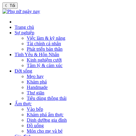
☾
Tối
Trang chủ
Sự nghiệp
Việc làm & kỹ năng
Tài chính cá nhân
Phát triển bản thân
Tình Yêu & Hôn Nhân
Kinh nghiệm cưới
Tâm lý & cảm xúc
Đời sống
Mẹo hay
Khám phá
Handmade
Thư giãn
Tiêu dùng thông thái
Ẩm thực
Vào bếp
Khám phá ẩm thực
Dinh dưỡng gia đình
Đồ uống
Món cho mẹ và bé