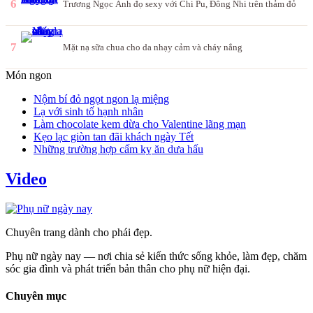
6
Trương Ngọc Ánh đọ sexy với Chi Pu, Đông Nhi trên thảm đỏ
7
Mặt nạ sữa chua cho da nhạy cảm và cháy nắng
Món ngon
Nộm bí đỏ ngọt ngon lạ miệng
Lạ với sinh tố hạnh nhân
Làm chocolate kem dừa cho Valentine lãng mạn
Kẹo lạc giòn tan đãi khách ngày Tết
Những trường hợp cấm kỵ ăn dưa hấu
Video
Chuyên trang dành cho phái đẹp.
Phụ nữ ngày nay — nơi chia sẻ kiến thức sống khỏe, làm đẹp, chăm
sóc gia đình và phát triển bản thân cho phụ nữ hiện đại.
Chuyên mục