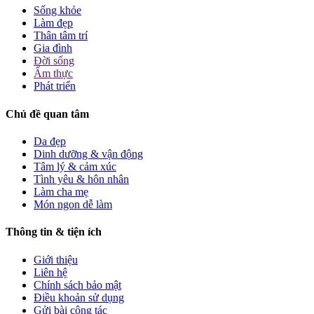
Sống khỏe
Làm đẹp
Thân tâm trí
Gia đình
Đời sống
Ẩm thực
Phát triển
Chủ đề quan tâm
Da đẹp
Dinh dưỡng & vận động
Tâm lý & cảm xúc
Tình yêu & hôn nhân
Làm cha mẹ
Món ngon dễ làm
Thông tin & tiện ích
Giới thiệu
Liên hệ
Chính sách bảo mật
Điều khoản sử dụng
Gửi bài cộng tác