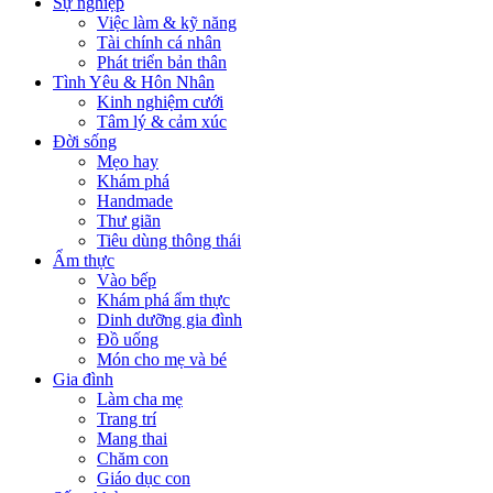
Sự nghiệp
Việc làm & kỹ năng
Tài chính cá nhân
Phát triển bản thân
Tình Yêu & Hôn Nhân
Kinh nghiệm cưới
Tâm lý & cảm xúc
Đời sống
Mẹo hay
Khám phá
Handmade
Thư giãn
Tiêu dùng thông thái
Ẩm thực
Vào bếp
Khám phá ẩm thực
Dinh dưỡng gia đình
Đồ uống
Món cho mẹ và bé
Gia đình
Làm cha mẹ
Trang trí
Mang thai
Chăm con
Giáo dục con