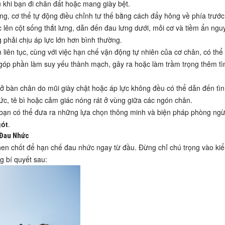
au khi bạn đi chân đất hoặc mang giày bệt.
g, cơ thể tự động điều chỉnh tư thế bằng cách đẩy hông về phía trướ
c lên cột sống thắt lưng, dẫn đến đau lưng dưới, mỏi cơ và tiềm ẩn ngu
 phải chịu áp lực lớn hơn bình thường.
liên tục, cùng với việc hạn chế vận động tự nhiên của cơ chân, có thể 
ể góp phần làm suy yếu thành mạch, gây ra hoặc làm trầm trọng thêm tì
ở bàn chân do mũi giày chật hoặc áp lực không đều có thể dẫn đến tìn
c, tê bì hoặc cảm giác nóng rát ở vùng giữa các ngón chân.
 bạn có thể đưa ra những lựa chọn thông minh và biện pháp phòng ngừ
gót
.
 Đau Nhức
then chốt để hạn chế đau nhức ngay từ đầu. Đừng chỉ chú trọng vào ki
g bí quyết sau: