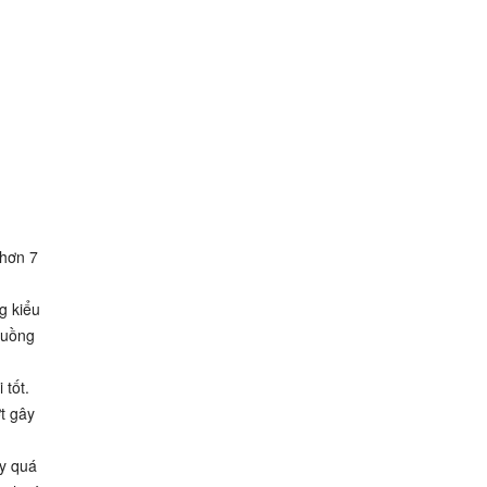
 hơn 7
g kiểu
xuồng
 tốt.
t gây
ày quá