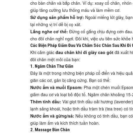
cho bàn chân và bắp chân. Ví dụ: xoay cổ chân, nhón 
giúp tăng cường lưu thông máu và làm mềm cơ.
Sử dụng sản phẩm hỗ trợ:
Ngoài miếng lót giày, bạ
tại những vị trí dễ bị cọ xát.
Lắng nghe cơ thể:
Đừng cố gắng chịu đựng cơn đau. 
cho đôi chân nghỉ ngơi. Đôi khi, việc ưu tiên sức khỏe 
Các Biện Pháp Giảm Đau Và Chăm Sóc Chân Sau Khi Đi 
Khi cảm giác
đau chân khi đi giày cao gót
đã xuất hi
đôi chân mệt mỏi của bạn:
1. Ngâm Chân Thư Giãn
Đây là một trong những biện pháp cổ điển và hiệu qu
giãn các cơ, gân bị căng cứng. Bạn có thể:
Nước ấm và muối Epsom:
Pha một chén muối Epsom 
giảm đau cơ và loại bỏ độc tố. Ngâm chân khoảng 15-
Thêm tinh dầu:
Vài giọt tinh dầu oải hương (lavender
lạnh sảng khoái, hoặc tinh dầu tràm trà (tea tree) có 
Nước ấm và gừng/sả:
Nếu không có tinh dầu, bạn có
giúp làm ấm và kích thích tuần hoàn.
2. Massage Bàn Chân