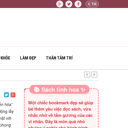
☾
Tối
 KHỎE
LÀM ĐẸP
THÂN TÂM TRÍ
PHẬT VÀ MA QUỶ
📚 Sách tinh hoa ✨
SÁCH HAY CHO BA MẸ
Một chiếc bookmark đẹp sẽ giúp
iến hóa”
bé thêm yêu việc đọc sách, vừa
lộng lẫy
nhắc nhở về tấm gương của các
mặt với
vĩ nhân. Đây là món quà nhỏ
 phong
nhưng ý nghĩa cho hành trình