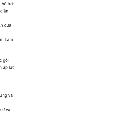
 hỗ trợ:
 giãn
ân qua
ấm. Làm
c gối
m áp lực
sưng và
 cơ và