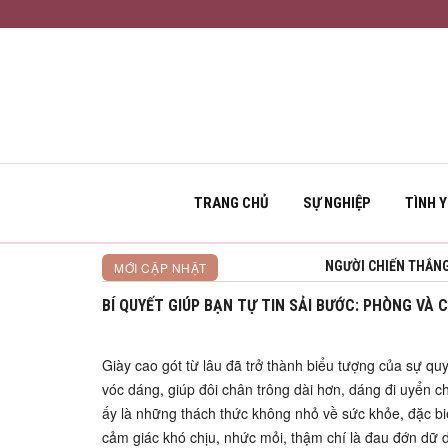
TRANG CHỦ
SỰ NGHIỆP
TÌNH 
NGƯỜI CHIẾN THẮNG
MỚI CẬP NHẬT
BÍ QUYẾT GIÚP BẠN TỰ TIN SẢI BƯỚC: PHÒNG VÀ 
Giày cao gót từ lâu đã trở thành biểu tượng của sự quy
vóc dáng, giúp đôi chân trông dài hơn, dáng đi uyển c
ấy là những thách thức không nhỏ về sức khỏe, đặc biệ
cảm giác khó chịu, nhức mỏi, thậm chí là đau đớn dữ