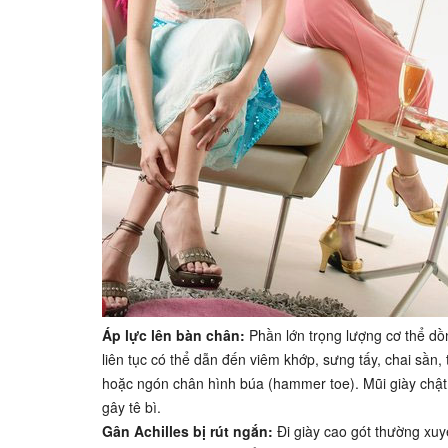
Áp lực lên bàn chân:
Phần lớn trọng lượng cơ thể dồ
liên tục có thể dẫn đến viêm khớp, sưng tấy, chai sần
hoặc ngón chân hình búa (hammer toe). Mũi giày chật,
gây tê bì.
Gân Achilles bị rút ngắn:
Đi giày cao gót thường xuyê