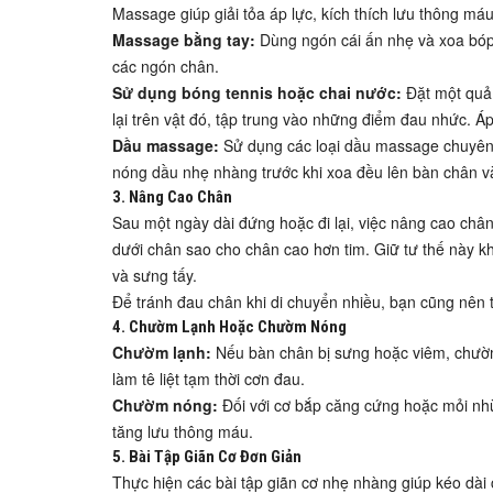
Massage giúp giải tỏa áp lực, kích thích lưu thông má
Massage bằng tay:
Dùng ngón cái ấn nhẹ và xoa bóp
các ngón chân.
Sử dụng bóng tennis hoặc chai nước:
Đặt một quả 
lại trên vật đó, tập trung vào những điểm đau nhức. Á
Dầu massage:
Sử dụng các loại dầu massage chuyên 
nóng dầu nhẹ nhàng trước khi xoa đều lên bàn chân 
3. Nâng Cao Chân
Sau một ngày dài đứng hoặc đi lại, việc nâng cao châ
dưới chân sao cho chân cao hơn tim. Giữ tư thế này 
và sưng tấy.
Để tránh đau chân khi di chuyển nhiều, bạn cũng nên
4. Chườm Lạnh Hoặc Chườm Nóng
Chườm lạnh:
Nếu bàn chân bị sưng hoặc viêm, chườm 
làm tê liệt tạm thời cơn đau.
Chườm nóng:
Đối với cơ bắp căng cứng hoặc mỏi nh
tăng lưu thông máu.
5. Bài Tập Giãn Cơ Đơn Giản
Thực hiện các bài tập giãn cơ nhẹ nhàng giúp kéo dài c