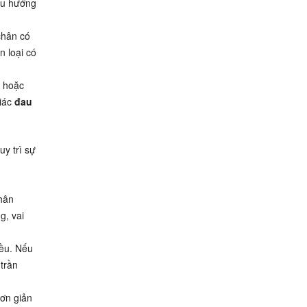
 xu hướng
chân có
n loại có
e hoặc
giác
đau
uy trì sự
chân
g, vai
iều. Nếu
 trần
đơn giản