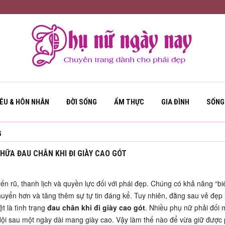
YÊU & HÔN NHÂN
ĐỜI SỐNG
ẨM THỰC
GIA ĐÌNH
SỐNG
CHỮA ĐAU CHÂN KHI ĐI GIÀY CAO GÓT
ến rũ, thanh lịch và quyền lực đối với phái đẹp. Chúng có khả năng “b
huyển hơn và tăng thêm sự tự tin đáng kể. Tuy nhiên, đằng sau vẻ đẹp 
t là tình trạng
đau chân khi đi giày cao gót
. Nhiều phụ nữ phải đối 
 dội sau một ngày dài mang giày cao. Vậy làm thế nào để vừa giữ được