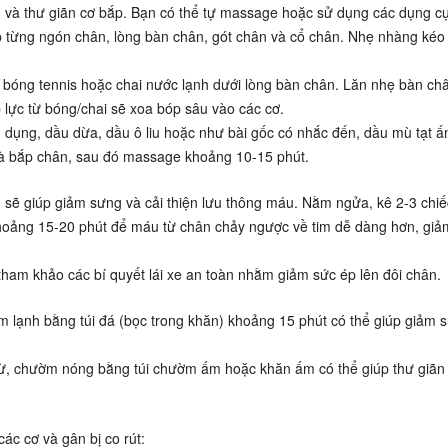
u và thư giãn cơ bắp. Bạn có thể tự massage hoặc sử dụng các dụng cụ
 từng ngón chân, lòng bàn chân, gót chân và cổ chân. Nhẹ nhàng kéo
bóng tennis hoặc chai nước lạnh dưới lòng bàn chân. Lăn nhẹ bàn ch
p lực từ bóng/chai sẽ xoa bóp sâu vào các cơ.
dụng, dầu dừa, dầu ô liu hoặc như bài gốc có nhắc đến, dầu mù tạt 
và bắp chân, sau đó massage khoảng 10-15 phút.
n sẽ giúp giảm sưng và cải thiện lưu thông máu. Nằm ngửa, kê 2-3 chiế
khoảng 15-20 phút để máu từ chân chảy ngược về tim dễ dàng hơn, giả
 tham khảo các
bí quyết lái xe an toàn
nhằm giảm sức ép lên đôi chân.
lạnh bằng túi đá (bọc trong khăn) khoảng 15 phút có thể giúp giảm 
ừ, chườm nóng bằng túi chườm ấm hoặc khăn ấm có thể giúp thư giãn
ác cơ và gân bị co rút: