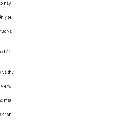
ập này
n y tế
tức và
ục hồi
u và thư
 viêm,
ác mát
m chân,