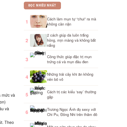
ĐỌC NHIỀU NHẤT
Cách làm mụn tự “chui” ra mà
1
không cần nặn
2 cách giúp da luôn trắng
2
hồng, mịn màng và không bắt
nắng
Công thức giúp đặc trị mụn
3
trứng cá và mụn đầu đen
Những trái cây khi ăn không
4
nên bỏ vỏ
Cách trị các kiểu ‘say’ thường
5
á mức và
gặp
ion)
áu và
Trương Ngọc Ánh đọ sexy với
6
Chi Pu, Đông Nhi trên thảm đỏ
út. Theo
Mặt nạ sữa chua cho da nhạy