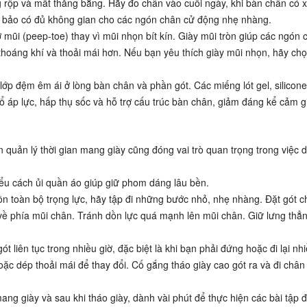
hồng rộp và mất thăng bằng. Hãy đo chân vào cuối ngày, khi bàn chân có
ảm bảo có đủ không gian cho các ngón chân cử động nhẹ nhàng.
 mũi (peep-toe) thay vì mũi nhọn bít kín. Giày mũi tròn giúp các ngón 
hoáng khí và thoải mái hơn. Nếu bạn yêu thích giày mũi nhọn, hãy chọ
 lớp đệm êm ái ở lòng bàn chân và phần gót. Các miếng lót gel, silicon
áp lực, hấp thụ sốc và hỗ trợ cấu trúc bàn chân, giảm đáng kể cảm 
 quản lý thời gian mang giày cũng đóng vai trò quan trọng trong việc d
iểu
cách ủi quần áo
giúp giữ phom dáng lâu bền.
n toàn bộ trọng lực, hãy tập đi những bước nhỏ, nhẹ nhàng. Đặt gót 
ề phía mũi chân. Tránh dồn lực quá mạnh lên mũi chân. Giữ lưng thẳn
 liên tục trong nhiều giờ, đặc biệt là khi bạn phải đứng hoặc đi lại nh
ặc dép thoải mái để thay đổi. Cố gắng tháo giày cao gót ra và đi chân
ang giày và sau khi tháo giày, dành vài phút để thực hiện các bài tập 