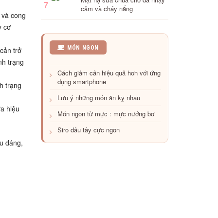
7
cảm và cháy nắng
c và cong
y cơ
Ghẹ
MÓN NGON
cản trở
rang
nh trạng
sốt
Cách giảm cân hiệu quả hơn với ứng
dầu
dụng smartphone
hào
h trạng
thơm
Lưu ý những món ăn kỵ nhau
ngon
a hiệu
Món ngon từ mực : mực nướng bơ
Siro dâu tây cực ngon
ểu dáng,