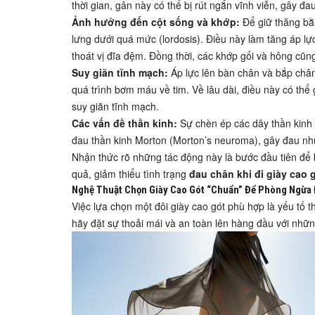
thời gian, gân này có thể bị rút ngắn vĩnh viễn, gây đ
Ảnh hưởng đến cột sống và khớp:
Để giữ thăng bằn
lưng dưới quá mức (lordosis). Điều này làm tăng áp lự
thoát vị đĩa đệm. Đồng thời, các khớp gối và hông cũng
Suy giãn tĩnh mạch:
Áp lực lên bàn chân và bắp chân 
quá trình bơm máu về tim. Về lâu dài, điều này có th
suy giãn tĩnh mạch.
Các vấn đề thần kinh:
Sự chèn ép các dây thần kinh 
đau thần kinh Morton (Morton’s neuroma), gây đau nhứ
Nhận thức rõ những tác động này là bước đầu tiên để
quả, giảm thiểu tình trạng
đau chân khi đi giày cao 
Nghệ Thuật Chọn Giày Cao Gót “Chuẩn” Để Phòng Ngừa
Việc lựa chọn một đôi giày cao gót phù hợp là yếu tố 
hãy đặt sự thoải mái và an toàn lên hàng đầu với nhữn