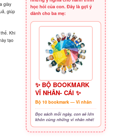
a giày
học hỏi của con. Đây là gợi ý
uả, giúp
dành cho ba mẹ:
 thể. Khi
này tạo
✨ BỘ BOOKMARK
VĨ NHÂN- CÁI ✨
Bộ 10 bookmark — Vĩ nhân
Đọc sách mỗi ngày, con sẽ lớn
khôn cùng những vĩ nhân nhé!