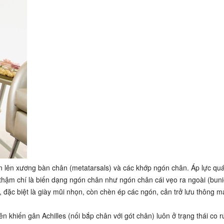
n lên xương bàn chân (metatarsals) và các khớp ngón chân. Áp lực qu
, thậm chí là biến dạng ngón chân như ngón chân cái vẹo ra ngoài (bun
 đặc biệt là giày mũi nhọn, còn chèn ép các ngón, cản trở lưu thông m
n khiến gân Achilles (nối bắp chân với gót chân) luôn ở trạng thái co r