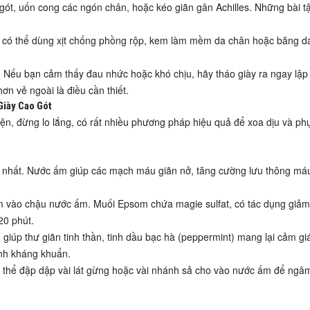
gót, uốn cong các ngón chân, hoặc kéo giãn gân Achilles. Những bài t
n có thể dùng xịt chống phồng rộp, kem làm mềm da chân hoặc băng dá
Nếu bạn cảm thấy đau nhức hoặc khó chịu, hãy tháo giày ra ngay lập 
hơn vẻ ngoài là điều cần thiết.
Giày Cao Gót
ện, đừng lo lắng, có rất nhiều phương pháp hiệu quả để xoa dịu và ph
ả nhất. Nước ấm giúp các mạch máu giãn nở, tăng cường lưu thông má
vào chậu nước ấm. Muối Epsom chứa magie sulfat, có tác dụng giảm
20 phút.
) giúp thư giãn tinh thần, tinh dầu bạc hà (peppermint) mang lại cảm gi
tính kháng khuẩn.
 thể đập dập vài lát gừng hoặc vài nhánh sả cho vào nước ấm để ngâ