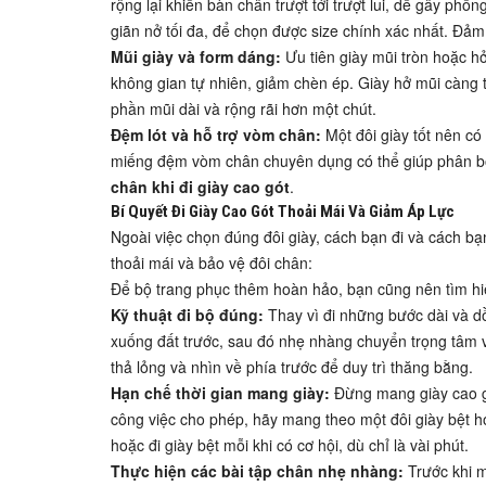
rộng lại khiến bàn chân trượt tới trượt lui, dễ gây p
giãn nở tối đa, để chọn được size chính xác nhất. Đ
Mũi giày và form dáng:
Ưu tiên giày mũi tròn hoặc hở
không gian tự nhiên, giảm chèn ép. Giày hở mũi càng t
phần mũi dài và rộng rãi hơn một chút.
Đệm lót và hỗ trợ vòm chân:
Một đôi giày tốt nên có
miếng đệm vòm chân chuyên dụng có thể giúp phân bổ 
chân khi đi giày cao gót
.
Bí Quyết Đi Giày Cao Gót Thoải Mái Và Giảm Áp Lực
Ngoài việc chọn đúng đôi giày, cách bạn đi và cách bạn
thoải mái và bảo vệ đôi chân:
Để bộ trang phục thêm hoàn hảo, bạn cũng nên tìm h
Kỹ thuật đi bộ đúng:
Thay vì đi những bước dài và dồ
xuống đất trước, sau đó nhẹ nhàng chuyển trọng tâm v
thả lỏng và nhìn về phía trước để duy trì thăng bằng.
Hạn chế thời gian mang giày:
Đừng mang giày cao gót
công việc cho phép, hãy mang theo một đôi giày bệt ho
hoặc đi giày bệt mỗi khi có cơ hội, dù chỉ là vài phút.
Thực hiện các bài tập chân nhẹ nhàng:
Trước khi m