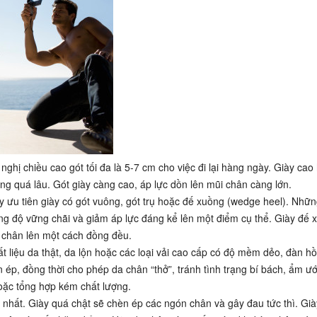
hị chiều cao gót tối đa là 5-7 cm cho việc đi lại hàng ngày. Giày cao
 quá lâu. Gót giày càng cao, áp lực dồn lên mũi chân càng lớn.
 ưu tiên giày có gót vuông, gót trụ hoặc đế xuồng (wedge heel). Nhữn
ng độ vững chãi và giảm áp lực đáng kể lên một điểm cụ thể. Giày đế 
n chân lên một cách đồng đều.
 liệu da thật, da lộn hoặc các loại vải cao cấp có độ mềm dẻo, đàn hồi
p, đồng thời cho phép da chân “thở”, tránh tình trạng bí bách, ẩm ướ
hoặc tổng hợp kém chất lượng.
 nhất. Giày quá chật sẽ chèn ép các ngón chân và gây đau tức thì. Gi