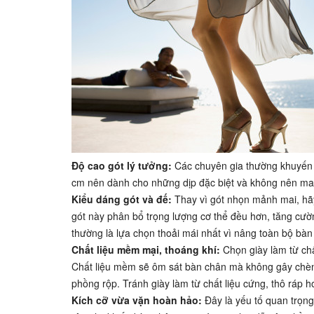
Độ cao gót lý tưởng:
Các chuyên gia thường khuyến ng
cm nên dành cho những dịp đặc biệt và không nên mang
Kiểu dáng gót và đế:
Thay vì gót nhọn mảnh mai, hãy
gót này phân bổ trọng lượng cơ thể đều hơn, tăng cườ
thường là lựa chọn thoải mái nhất vì nâng toàn bộ bà
Chất liệu mềm mại, thoáng khí:
Chọn giày làm từ chất
Chất liệu mềm sẽ ôm sát bàn chân mà không gây chèn é
phồng rộp. Tránh giày làm từ chất liệu cứng, thô ráp 
Kích cỡ vừa vặn hoàn hảo:
Đây là yếu tố quan trọng