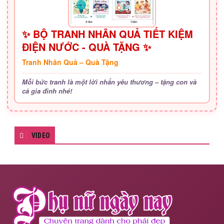
✨ BỘ TRANH NHÂN QUẢ TIẾT KIỆM
ĐIỆN NƯỚC - QUÀ TẶNG ✨
Tranh Nhân Quả – Quà Tặng
Mỗi bức tranh là một lời nhắn yêu thương – tặng con và
cả gia đình nhé!
VIDEO