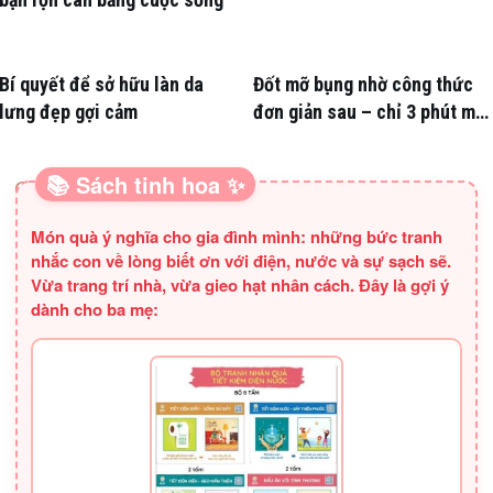
Bí quyết để sở hữu làn da
Đốt mỡ bụng nhờ công thức
lưng đẹp gợi cảm
đơn giản sau – chỉ 3 phút mỗi
ngày
📚 Sách tinh hoa ✨
SÁCH HAY CHO BA MẸ
Món quà ý nghĩa cho gia đình mình: những bức tranh
nhắc con về lòng biết ơn với điện, nước và sự sạch sẽ.
Vừa trang trí nhà, vừa gieo hạt nhân cách. Đây là gợi ý
dành cho ba mẹ: