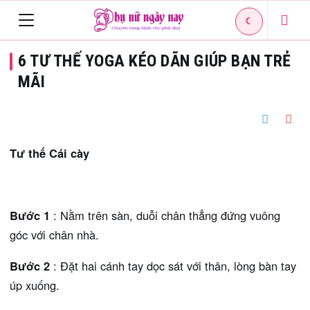
☾
Toggle
6 TƯ THẾ YOGA KÉO DÃN GIÚP BẠN TRẺ
navigation
MÃI
Tư thế Cái cày
Bước 1
: Nằm trên sàn, duỗi chân thẳng đứng vuông
góc với chân nhà.
Bước 2
: Đặt hai cánh tay dọc sát với thân, lòng bàn tay
úp xuống.