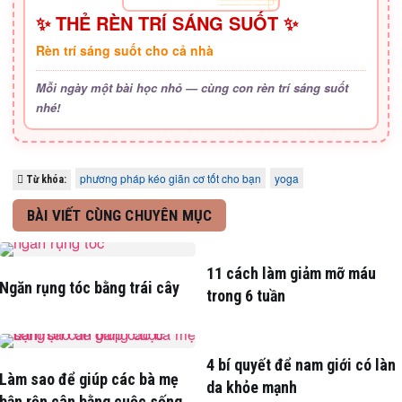
✨ THẺ RÈN TRÍ SÁNG SUỐT ✨
Rèn trí sáng suốt cho cả nhà
Mỗi ngày một bài học nhỏ — cùng con rèn trí sáng suốt
nhé!
phương pháp kéo giãn cơ tốt cho bạn
yoga
Từ khóa:
BÀI VIẾT CÙNG CHUYÊN MỤC
11 cách làm giảm mỡ máu
Ngăn rụng tóc bằng trái cây
trong 6 tuần
4 bí quyết để nam giới có làn
Làm sao để giúp các bà mẹ
da khỏe mạnh
bận rộn cân bằng cuộc sống