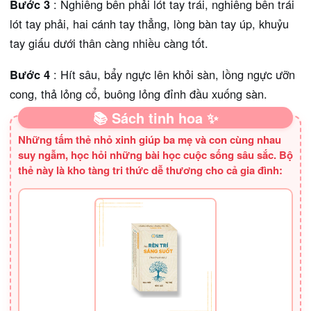
Bước 3
: Nghiêng bên phải lót tay trái, nghiêng bên trái
lót tay phải, hai cánh tay thẳng, lòng bàn tay úp, khuỷu
tay giấu dưới thân càng nhiều càng tốt.
Bước 4
: Hít sâu, bẩy ngực lên khỏi sàn, lồng ngực ưỡn
cong, thả lỏng cổ, buông lỏng đỉnh đầu xuống sàn.
📚 Sách tinh hoa ✨
Những tấm thẻ nhỏ xinh giúp ba mẹ và con cùng nhau
suy ngẫm, học hỏi những bài học cuộc sống sâu sắc. Bộ
thẻ này là kho tàng tri thức dễ thương cho cả gia đình: