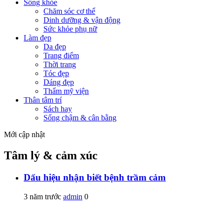
Sống khỏe
Chăm sóc cơ thể
Dinh dưỡng & vận động
Sức khỏe phụ nữ
Làm đẹp
Da đẹp
Trang điểm
Thời trang
Tóc đẹp
Dáng đẹp
Thẩm mỹ viện
Thân tâm trí
Sách hay
Sống chậm & cân bằng
Mới cập nhật
Tâm lý & cảm xúc
Dấu hiệu nhận biết bệnh trầm cảm
3 năm trước
admin
0