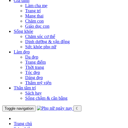
Gia đình
Làm cha mẹ
Trang trí
Mang thai
Chăm con
Giáo dục con
Sống khỏe
Chăm sóc cơ thể
Dinh dưỡng & vận động
Sức khỏe phụ nữ
Làm đẹp
Da đẹp
Trang điểm
Thời trang
Tóc đẹp
Dáng đẹp
Thẩm mỹ viện
Thân tâm trí
Sách hay
Sống chậm & cân bằng
Toggle navigation
☾
Trang chủ