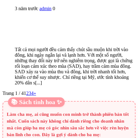
3 năm trước
admin
0
Tất cả mọi người đều cảm thấy chút sầu muộn khi trời vào
đông, khi ngày ngắn lại và lạnh hơn. Với một số người,
những thay đổi này trở nên nghiêm trọng, được gọi là chứng
rối loạn cảm xúc theo mùa (SAD), hay trầm cảm mùa đông.
SAD xảy ra vào mùa thu và đông, khi trời nhanh tối hơn,
khiến cơ thể suy nhược. Chỉ riêng tại Mỹ, ước tính khoảng
20% dân s[...]
Trang 1 / 4
1
2
3
4
»
📚 Sách tinh hoa ✨
Làm cha mẹ, ai cũng muốn con mình trở thành phiên bản tốt
nhất. Cuốn sách này không chỉ dành riêng cho doanh nhân
mà còn giúp ba mẹ có góc nhìn sâu sắc hơn về việc rèn luyện
bản lĩnh cho con. Đây là gợi ý dành cho ba mẹ: