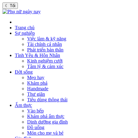
☾
Tối
Trang chủ
Sự nghiệp
Việc làm & kỹ năng
Tài chính cá nhân
Phát triển bản thân
Tình Yêu & Hôn Nhân
Kinh nghiệm cưới
Tâm lý & cảm xúc
Đời sống
Mẹo hay
Khám phá
Handmade
Thư giãn
Tiêu dùng thông thái
Ẩm thực
Vào bếp
Khám phá ẩm thực
Dinh dưỡng gia đình
Đồ uống
Món cho mẹ và bé