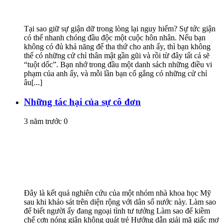
Tại sao giữ sự giận dữ trong lòng lại nguy hiểm? Sự tức giận
có thể nhanh chóng đầu độc một cuộc hôn nhân. Nếu bạn
không có đủ khả năng để tha thứ cho anh ấy, thì bạn không
thể có những cử chỉ thân mật gần gũi và rồi từ đây tất cả sẽ
“tuột dốc”. Bạn nhớ trong đầu một danh sách những điều vi
phạm của anh ấy, và mỗi lần bạn cố gắng có những cử chỉ
âu[...]
Những tác hại của sự cô đơn
3 năm trước
0
Đây là kết quả nghiên cứu của một nhóm nhà khoa học Mỹ
sau khi khảo sát trên diện rộng với dân số nước này. Làm sao
để biết người ấy đang ngoại tình tư tưởng Làm sao để kiềm
chế cơn nóng giận không quát trẻ Hướng dẫn giải mã giấc mơ