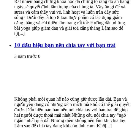
Rất nhiều bằng chứng khoa học đã chứng tỏ rằng đồ ăn hàng
ngày sẽ quyết định tâm trạng của chúng ta. Vậy ăn gì để xả
stress và cảm thấy vui vẻ, linh hoạt và luôn tràn đầy sức
sống? Dưới đây là top 8 loại thực phẩm có tác dụng giảm
căng thẳng và cải thiện tâm trạng rất tốt: Hướng dẫn những
bài yoga giúp giảm đau và giải toả căng thẳng Làm sao để
tự[...]
10 dấu hiệu bạn nên chia tay với bạn trai
3 năm trước
0
Không phải mối quan hệ nào cũng giữ được lâu dài. Bạn và
người yêu đang có những xích mích mà khó có thể giải quyết
được. Dấu hiệu nào bạn nên nói chia tay với bạn trai để giúp
hai người được thoải mái nhất Những câu nói chia tay “ngớ
ngẩn” nhất quả đất Những điều không nên làm khi chia tay
Làm sao để chia tay đang khi còn tình cảm. Khô[...]