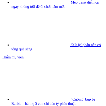
Mẹo trang điểm cả
ngày không trôi để đi chơi năm mới
‘Xử lý’ phấn nền có
tông quá sáng
Thẩm mỹ viện
“Cuồng” búp bê
Barbie – bà mẹ 5 con chi tiền tỷ phẫu thuật