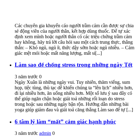
Các chuyên gia khuyến cáo người trầm cảm cần được sự chia
sẻ động viên của người thân, kết hợp dùng thuốc. Để tự xác
định xem mình hoặc người thân có các triệu chứng trầm cảm
hay không, hãy trả lời câu hỏi sau một cách trung thực, thẳng
thắn: – Khó ngủ, ngủ ít, thức dậy sớm hoặc ngủ nhiều. – Cảm
giác mệt mỏi hoặc mất năng lượng, mất si[...]
Làm sao để chống stress trong những ngày Tết
3 năm trước
0
Ngày Xuân là những ngày vui. Tuy nhiên, thăm viếng, sum
họp, tiệc tùng, thù tạc dễ khiến chúng ta “lên lịch” nhiều hơn,
đi lại nhiều hơn, ăn uống nhiều hơn. Một số lưu ý sau đây có
thể giúp ngăn chận hoặc giải toả những rối loạn do stress
trong hoặc sau những ngày bận rộn. Hướng dẫn những bài
yoga giúp giảm đau và giải toả căng thẳng Làm sao để tự [...]
6 tâm lý làm “mất” cảm giác hạnh phúc
3 năm trước
admin
0