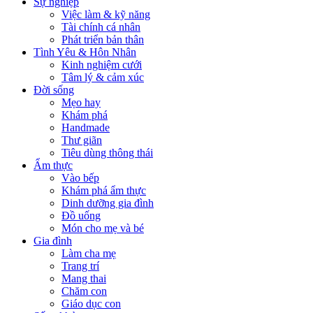
Sự nghiệp
Việc làm & kỹ năng
Tài chính cá nhân
Phát triển bản thân
Tình Yêu & Hôn Nhân
Kinh nghiệm cưới
Tâm lý & cảm xúc
Đời sống
Mẹo hay
Khám phá
Handmade
Thư giãn
Tiêu dùng thông thái
Ẩm thực
Vào bếp
Khám phá ẩm thực
Dinh dưỡng gia đình
Đồ uống
Món cho mẹ và bé
Gia đình
Làm cha mẹ
Trang trí
Mang thai
Chăm con
Giáo dục con