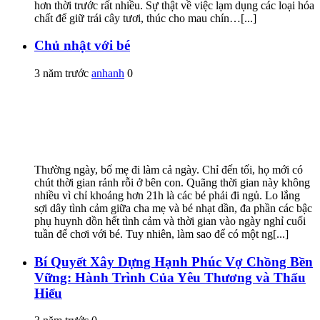
hơn thời trước rất nhiều. Sự thật về việc lạm dụng các loại hóa
chất để giữ trái cây tươi, thúc cho mau chín…[...]
Chủ nhật với bé
3 năm trước
anhanh
0
Thường ngày, bố mẹ đi làm cả ngày. Chỉ đến tối, họ mới có
chút thời gian rảnh rỗi ở bên con. Quãng thời gian này không
nhiều vì chỉ khoảng hơn 21h là các bé phải đi ngủ. Lo lắng
sợi dây tình cảm giữa cha mẹ và bé nhạt dần, đa phần các bậc
phụ huynh dồn hết tình cảm và thời gian vào ngày nghỉ cuối
tuần để chơi với bé. Tuy nhiên, làm sao để có một ng[...]
Bí Quyết Xây Dựng Hạnh Phúc Vợ Chồng Bền
Vững: Hành Trình Của Yêu Thương và Thấu
Hiểu