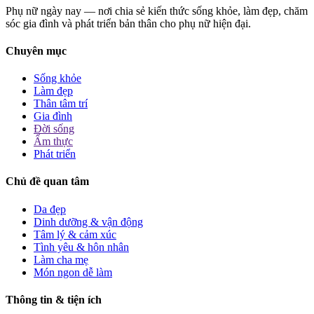
Phụ nữ ngày nay — nơi chia sẻ kiến thức sống khỏe, làm đẹp, chăm
sóc gia đình và phát triển bản thân cho phụ nữ hiện đại.
Chuyên mục
Sống khỏe
Làm đẹp
Thân tâm trí
Gia đình
Đời sống
Ẩm thực
Phát triển
Chủ đề quan tâm
Da đẹp
Dinh dưỡng & vận động
Tâm lý & cảm xúc
Tình yêu & hôn nhân
Làm cha mẹ
Món ngon dễ làm
Thông tin & tiện ích