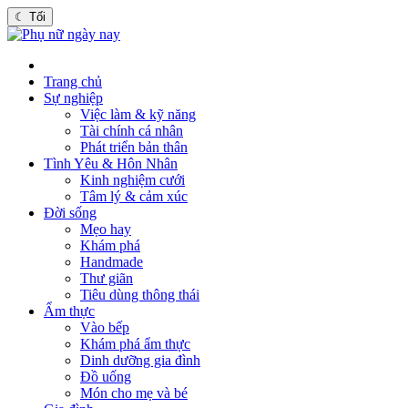
☾
Tối
Trang chủ
Sự nghiệp
Việc làm & kỹ năng
Tài chính cá nhân
Phát triển bản thân
Tình Yêu & Hôn Nhân
Kinh nghiệm cưới
Tâm lý & cảm xúc
Đời sống
Mẹo hay
Khám phá
Handmade
Thư giãn
Tiêu dùng thông thái
Ẩm thực
Vào bếp
Khám phá ẩm thực
Dinh dưỡng gia đình
Đồ uống
Món cho mẹ và bé