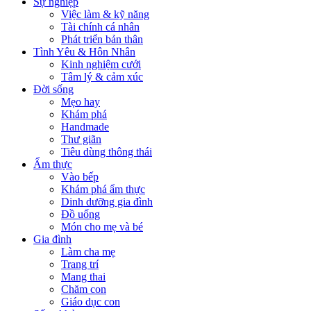
Sự nghiệp
Việc làm & kỹ năng
Tài chính cá nhân
Phát triển bản thân
Tình Yêu & Hôn Nhân
Kinh nghiệm cưới
Tâm lý & cảm xúc
Đời sống
Mẹo hay
Khám phá
Handmade
Thư giãn
Tiêu dùng thông thái
Ẩm thực
Vào bếp
Khám phá ẩm thực
Dinh dưỡng gia đình
Đồ uống
Món cho mẹ và bé
Gia đình
Làm cha mẹ
Trang trí
Mang thai
Chăm con
Giáo dục con