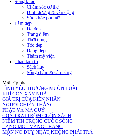
Sống khỏe
Chăm sóc cơ thể
Dinh dưỡng & vận động
Sức khỏe phụ nữ
Làm đẹp
Da đẹp
Trang điểm
Thời trang
Tóc đẹp
Dáng đẹp
Thẩm mỹ viện
Thân tâm trí
Sách hay
Sống chậm & cân bằng
Mới cập nhật
TÌNH YÊU THƯƠNG MUÔN LOÀI
KHỈ CON XÂY NHÀ
GIÁ TRỊ CỦA KIÊN NHẪN
NGƯỜI CHIẾN THẮNG
PHẬT VÀ MA QUỶ
CON TRAI TRỘM CUỐN SÁCH
NIỀM TIN TRONG CUỘC SỐNG
TẶNG MỘT VẦNG TRĂNG
MÓN NỢ DUY NHẤT KHÔNG PHẢI TRẢ