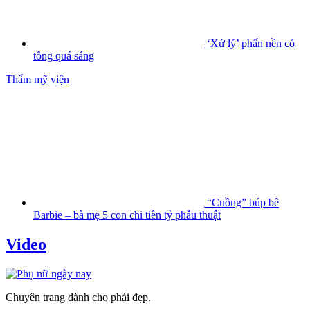
‘Xử lý’ phấn nền có
tông quá sáng
Thẩm mỹ viện
“Cuồng” búp bê
Barbie – bà mẹ 5 con chi tiền tỷ phẫu thuật
Video
Chuyên trang dành cho phái đẹp.