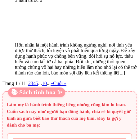
3 năm trước
0
Hôn nhân là một hành trình không ngừng nghỉ, nơi tình yêu
được thử thách, tôi luyện và phát triển qua từng ngày. Để xây
dựng hạnh phúc vợ chồng bền vững, đòi hỏi sự nỗ lực, thấu
hiểu và cam kết từ cả hai phía. Đôi khi, những thói quen
tưởng chừng vô hại hay những hiểu lầm nho nhỏ lại có thể trở
thành rào cản lớn, bào mòn sợi dây liên kết thiêng liê[...]
Trang 1 / 11
1
2
3
4
5
...
10
...
»
Cuối »
📚 Sách tinh hoa ✨
Làm mẹ là hành trình thiêng liêng nhưng cũng lắm lo toan.
Cuốn sách này như người bạn đồng hành, chia sẻ bí quyết giữ
bình an giữa biết bao thử thách của mẹ bỉm. Đây là gợi ý
dành cho ba mẹ: