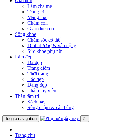
Gia đình
Làm cha mẹ
Trang trí
Mang thai
Chăm con
Giáo dục con
Sống khỏe
Chăm sóc cơ thể
Dinh dưỡng & vận động
Sức khỏe phụ nữ
Làm đẹp
Da đẹp
Trang điểm
Thời trang
Tóc đẹp
Dáng đẹp
Thẩm mỹ viện
Thân tâm trí
Sách hay
Sống chậm & cân bằng
Toggle navigation
☾
Trang chủ