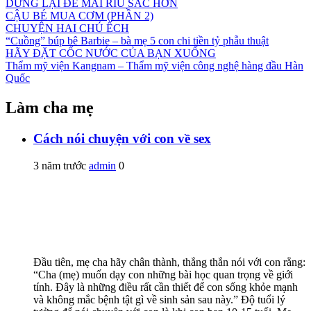
DỪNG LẠI ĐỂ MÀI RÌU SẮC HƠN
CẬU BÉ MUA CƠM (PHẦN 2)
CHUYỆN HAI CHÚ ẾCH
“Cuồng” búp bê Barbie – bà mẹ 5 con chi tiền tỷ phẫu thuật
HÃY ĐẶT CỐC NƯỚC CỦA BẠN XUỐNG
Thẩm mỹ viện Kangnam – Thẩm mỹ viện công nghệ hàng đầu Hàn
Quốc
Làm cha mẹ
Cách nói chuyện với con về sex
3 năm trước
admin
0
Đầu tiên, mẹ cha hãy chân thành, thẳng thắn nói với con rằng:
“Cha (mẹ) muốn dạy con những bài học quan trọng về giới
tính. Đây là những điều rất cần thiết để con sống khỏe mạnh
và không mắc bệnh tật gì về sinh sản sau này.” Độ tuổi lý