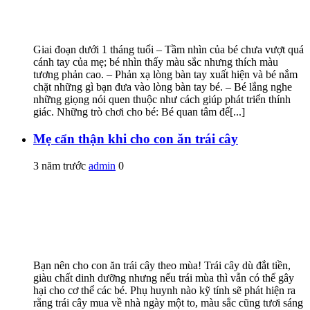
Giai đoạn dưới 1 tháng tuổi – Tầm nhìn của bé chưa vượt quá
cánh tay của mẹ; bé nhìn thấy màu sắc nhưng thích màu
tương phản cao. – Phản xạ lòng bàn tay xuất hiện và bé nắm
chặt những gì bạn đưa vào lòng bàn tay bé. – Bé lắng nghe
những giọng nói quen thuộc như cách giúp phát triển thính
giác. Những trò chơi cho bé: Bé quan tâm đế[...]
Mẹ cẩn thận khi cho con ăn trái cây
3 năm trước
admin
0
Bạn nên cho con ăn trái cây theo mùa! Trái cây dù đắt tiền,
giàu chất dinh dưỡng nhưng nếu trái mùa thì vẫn có thể gây
hại cho cơ thể các bé. Phụ huynh nào kỹ tính sẽ phát hiện ra
rằng trái cây mua về nhà ngày một to, màu sắc cũng tươi sáng