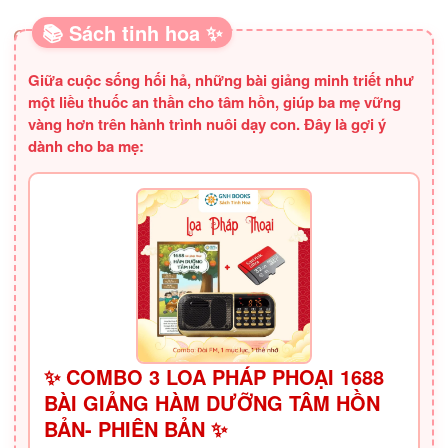
📚 Sách tinh hoa ✨
SÁCH HAY CHO BA MẸ
Giữa cuộc sống hối hả, những bài giảng minh triết như
một liều thuốc an thần cho tâm hồn, giúp ba mẹ vững
vàng hơn trên hành trình nuôi dạy con. Đây là gợi ý
dành cho ba mẹ:
✨ COMBO 3 LOA PHÁP PHOẠI 1688
BÀI GIẢNG HÀM DƯỠNG TÂM HỒN
BẢN- PHIÊN BẢN ✨