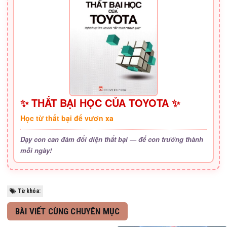
✨ THẤT BẠI HỌC CỦA TOYOTA ✨
Học từ thất bại để vươn xa
Dạy con can đảm đối diện thất bại — để con trưởng thành
mỗi ngày!
Từ khóa:
BÀI VIẾT CÙNG CHUYÊN MỤC