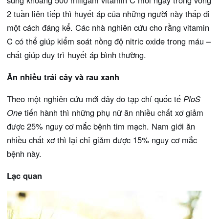
sung khoảng 500 miligam vitamin C mỗi ngày trong vòng
2 tuần liên tiếp thì huyết áp của những người này thấp đi
một cách đáng kể. Các nhà nghiên cứu cho rằng vitamin
C có thể giúp kiểm soát nồng độ nitric oxide trong máu –
chất giúp duy trì huyết áp bình thường.
Ăn nhiều trái cây và rau xanh
Theo một nghiên cứu mới đây do tạp chí quốc tế
PloS
One
tiến hành thì những phụ nữ ăn nhiều chất xơ giảm
được 25% nguy cơ mắc bệnh tim mạch. Nam giới ăn
nhiều chất xơ thì lại chỉ giảm được 15% nguy cơ mắc
bệnh này.
Lạc quan