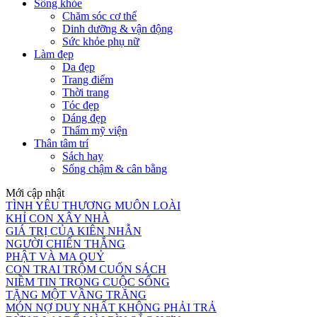
Sống khỏe
Chăm sóc cơ thể
Dinh dưỡng & vận động
Sức khỏe phụ nữ
Làm đẹp
Da đẹp
Trang điểm
Thời trang
Tóc đẹp
Dáng đẹp
Thẩm mỹ viện
Thân tâm trí
Sách hay
Sống chậm & cân bằng
Mới cập nhật
TÌNH YÊU THƯƠNG MUÔN LOÀI
KHỈ CON XÂY NHÀ
GIÁ TRỊ CỦA KIÊN NHẪN
NGƯỜI CHIẾN THẮNG
PHẬT VÀ MA QUỶ
CON TRAI TRỘM CUỐN SÁCH
NIỀM TIN TRONG CUỘC SỐNG
TẶNG MỘT VẦNG TRĂNG
MÓN NỢ DUY NHẤT KHÔNG PHẢI TRẢ