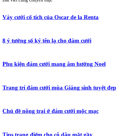
Váy cưới cổ tích của Oscar de la Renta
8 ý tưởng sổ ký tên lạ cho đám cưới
Phụ kiện đám cưới mang âm hưởng Noel
Trang trí đám cưới mùa Giáng sinh tuyệt đẹp
Chủ đề nông trại ở đám cưới mộc mạc
Tips trang điểm cho cô dâu mặt gầy