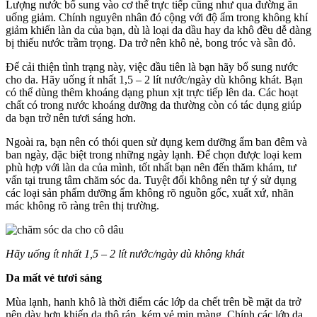
Lượng nước bổ sung vào cơ thể trực tiếp cũng như qua đường ăn
uống giảm. Chính nguyên nhân đó cộng với độ ẩm trong không khí
giảm khiến làn da của bạn, dù là loại da dầu hay da khô đều dễ dàng
bị thiếu nước trầm trọng. Da trở nên khô nẻ, bong tróc và sần đỏ.
Để cải thiện tình trạng này, việc đầu tiên là bạn hãy bổ sung nước
cho da. Hãy uống ít nhất 1,5 – 2 lít nước/ngày dù không khát. Bạn
có thể dùng thêm khoáng dạng phun xịt trực tiếp lên da. Các hoạt
chất có trong nước khoáng dưỡng da thường còn có tác dụng giúp
da bạn trở nên tươi sáng hơn.
Ngoài ra, bạn nên có thói quen sử dụng kem dưỡng ẩm ban đêm và
ban ngày, đặc biệt trong những ngày lạnh. Để chọn được loại kem
phù hợp với làn da của mình, tốt nhất bạn nên đến thăm khám, tư
vấn tại trung tâm chăm sóc da. Tuyệt đối không nên tự ý sử dụng
các loại sản phẩm dưỡng ẩm không rõ nguồn gốc, xuất xứ, nhãn
mác không rõ ràng trên thị trường.
Hãy uống ít nhất 1,5 – 2 lít nước/ngày dù không khát
Da mất vẻ tươi sáng
Mùa lạnh, hanh khô là thời điểm các lớp da chết trên bề mặt da trở
nên dày hơn khiến da thô ráp, kém vẻ mịn màng. Chính các lớp da