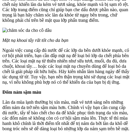
chết này khiến làn da kém vẻ tươi sáng, khỏe mạnh và bị sạm rõ rệt.
Các lớp trang điểm cũng chỉ giúp bạn che dấu được phần nào, quan
trọng là bạn hãy chăm sóc làn da khỏe từ ngay bên trong, chứ
không phải chỉ trên bề mặt qua lớp phấn trang điểm.
Mặt nạ khoai tây rất tốt cho da bạn
Ngoài việc cung cấp đủ nước để các lớp da bên dưới khỏe mạnh, có
cơ hội phát triển, bạn cần đắp mặt nạ để loại bỏ lớp da chết phía bên
trên. Các loại mặt nạ từ thiên nhiên như sữa tươi, muối, đu đủ, dưa
chuột, khoai tây… hoặc các loại mặt nạ chuyên dùng để loại bỏ da
chết là giải pháp rất hữu hiệu. Hãy kiên nhẫn làm hàng ngày để thấy
tác dụng từ từ. Tuy vậy, bạn nên thận trọng khi sử dụng các loại mặt
nạ, vì nếu không phù hợp nó có thể khiến da của bạn bị dị ứng.
Đốm nám sậm màu
Làn da mùa lạnh thường bị xỉn màu, mất vẻ tươi sáng nên những
đốm nám da trở nên sậm màu hơn. Chính vì vậy bạn cần cung cấp
đủ nước, tẩy tế bào chết cho da để khắc phục tình trạng da xỉn màu,
các đốm nám sẽ không còn có cơ hội sậm màu lên. Thực tế thì mùa
hanh khô chính là thời điểm tốt nhất để trị nám da bởi làn da khô dễ
bong tróc nên sẽ dễ dàng loại bỏ những lớp da nám sạm trên bề mặt.