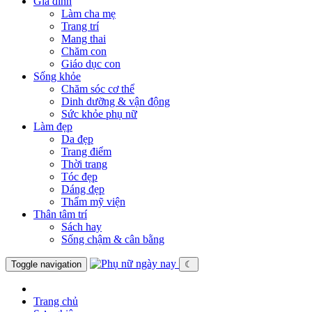
Gia đình
Làm cha mẹ
Trang trí
Mang thai
Chăm con
Giáo dục con
Sống khỏe
Chăm sóc cơ thể
Dinh dưỡng & vận động
Sức khỏe phụ nữ
Làm đẹp
Da đẹp
Trang điểm
Thời trang
Tóc đẹp
Dáng đẹp
Thẩm mỹ viện
Thân tâm trí
Sách hay
Sống chậm & cân bằng
Toggle navigation
☾
Trang chủ