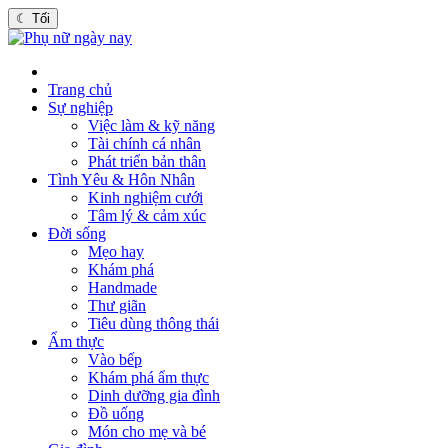
☾
Tối
Trang chủ
Sự nghiệp
Việc làm & kỹ năng
Tài chính cá nhân
Phát triển bản thân
Tình Yêu & Hôn Nhân
Kinh nghiệm cưới
Tâm lý & cảm xúc
Đời sống
Mẹo hay
Khám phá
Handmade
Thư giãn
Tiêu dùng thông thái
Ẩm thực
Vào bếp
Khám phá ẩm thực
Dinh dưỡng gia đình
Đồ uống
Món cho mẹ và bé