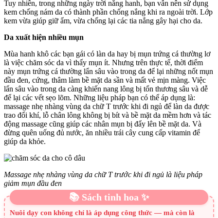
Tuy nhiên, trong những ngày trời nắng hanh, bạn vẫn nên sử dụng
kem chống nám da có thành phần chống nắng khi ra ngoài trời. Lớp
kem vừa giúp giữ ẩm, vừa chống lại các tia nắng gây hại cho da.
Da xuất hiện nhiều mụn
Mùa hanh khô các bạn gái có làn da hay bị mụn trứng cá thường lơ
là việc chăm sóc da vì thấy mụn ít. Nhưng trên thực tế, thời điểm
này mụn trứng cá thường lẩn sâu vào trong da để lại những nốt mụn
đầu đen, cứng, thâm làm bề mặt da sần và mất vẻ mịn màng. Việc
lẩn sâu vào trong da càng khiến nang lông bị tổn thương sâu và dễ
để lại các vết sẹo lõm. Những liệu pháp bạn có thể áp dụng là:
massage nhẹ nhàng vùng da chữ T trước khi đi ngủ để làn da được
trao đổi khí, lỗ chân lông không bị bít và bề mặt da mềm hơn và tác
động massage cũng giúp các nhân mụn bị đẩy lên bề mặt da. Và
đừng quên uống đủ nước, ăn nhiều trái cây cung cấp vitamin để
giúp da khỏe.
Massage nhẹ nhàng vùng da chữ T trước khi đi ngủ là liệu pháp
giảm mụn đầu đen
📚 Sách tinh hoa ✨
Nuôi dạy con không chỉ là áp dụng công thức — mà còn là