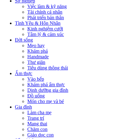
Sự nghiệp
Việc làm & kỹ năng
Tài chính cá nhân
Phát triển bản thân
Tình Yêu & Hôn Nhân
Kinh nghiệm cưới
Tâm lý & cảm xúc
Đời sống
Mẹo hay
Khám phá
Handmade
Thư giãn
Tiêu dùng thông thái
Ẩm thực
Vào bếp
Khám phá ẩm thực
Dinh dưỡng gia đình
Đồ uống
Món cho mẹ và bé
Gia đình
Làm cha mẹ
Trang trí
Mang thai
Chăm con
Giáo dục con