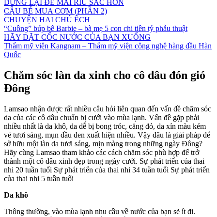
DỪNG LẠI ĐỂ MÀI RÌU SẮC HƠN
CẬU BÉ MUA CƠM (PHẦN 2)
CHUYỆN HAI CHÚ ẾCH
“Cuồng” búp bê Barbie – bà mẹ 5 con chi tiền tỷ phẫu thuật
HÃY ĐẶT CỐC NƯỚC CỦA BẠN XUỐNG
Thẩm mỹ viện Kangnam – Thẩm mỹ viện công nghệ hàng đầu Hàn
Quốc
Chăm sóc làn da xinh cho cô dâu đón gió
Đông
Lamsao nhận được rất nhiều câu hỏi liên quan đến vấn đề chăm sóc
da của các cô dâu chuẩn bị cưới vào mùa lạnh. Vấn đề gặp phải
nhiều nhất là da khô, da dễ bị bong tróc, căng đỏ, da xỉn màu kém
vẻ tươi sáng, mụn đầu đen xuất hiện nhiều. Vậy đâu là giải pháp để
sở hữu một làn da tươi sáng, mịn màng trong những ngày Đông?
Hãy cùng Lamsao tham khảo các cách chăm sóc phù hợp để trở
thành một cô dâu xinh đẹp trong ngày cưới. Sự phát triển của thai
nhi 20 tuần tuổi Sự phát triển của thai nhi 34 tuần tuổi Sự phát triển
của thai nhi 5 tuần tuổi
Da khô
Thông thường, vào mùa lạnh nhu cầu về nước của bạn sẽ ít đi.