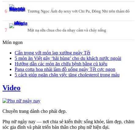
6
Trương Ngọc Ánh đọ sexy với Chi Pu, Đông Nhi trên thảm đỏ
7
Mặt nạ sữa chua cho da nhạy cảm và cháy nắng
Món ngon
Cẩn trọng với món lạp xưởng ngày Tết
5 món ăn Việt gây ‘hãi hùng’ cho du khách nước ngoài
Hướng dẫn các món ăn chữa bệnh bằng củ kiệu
Pana cotta hoa nhài làm đồ uống ngày Tết cực ngon
5 cách giúp ngăn chặn việc tăng cholesterol trong máu
Video
Chuyên trang dành cho phái đẹp.
Phụ nữ ngày nay — nơi chia sẻ kiến thức sống khỏe, làm đẹp, chăm
sóc gia đình và phát triển bản thân cho phụ nữ hiện đại.