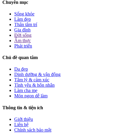
Chuyên mục
Sống khỏe
Làm đẹp
Thân tâm trí
Gia đình
Đời sống
Ẩm thực
Phát triển
Chủ đề quan tâm
Da đẹp
Dinh dưỡng & vận động
Tâm lý & cảm xúc
Tình yêu & hôn nhân
Làm cha mẹ
Món ngon dễ làm
Thông tin & tiện ích
Giới thiệu
Liên hệ
Chính sách bảo mật