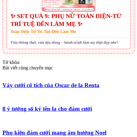
✨ SET QUÀ 9: PHỤ NỮ TOÀN DIỆN-TỪ
TRÍ TUỆ ĐẾN LÀM MẸ ✨
Toàn Diện Từ Trí Tuệ Đến Làm Mẹ
Vừa thông thái, vừa dịu dàng – hành trình làm mẹ thật đẹp nhé!
Từ khóa:
Bài viết cùng chuyên mục
Váy cưới cổ tích của Oscar de la Renta
8 ý tưởng sổ ký tên lạ cho đám cưới
Phụ kiện đám cưới mang âm hưởng Noel