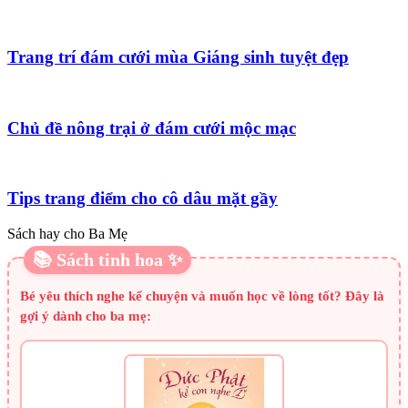
Trang trí đám cưới mùa Giáng sinh tuyệt đẹp
Chủ đề nông trại ở đám cưới mộc mạc
Tips trang điểm cho cô dâu mặt gầy
Sách hay cho Ba Mẹ
📚 Sách tinh hoa ✨
Bé yêu thích nghe kể chuyện và muốn học về lòng tốt? Đây là
gợi ý dành cho ba mẹ: