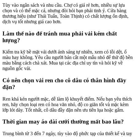
Tùy vào ngân sách và nhu cầu. Chợ có giá rẻ hơn, nhiều sự lựa
chọn và có thể mặc cả, nhưng đòi hỏi bạn phải tinh ý. Cửa hàng
thương hiệu (như Thái Tuấn, Toàn Thịnh) có chất lượng ổn định,
dịch vụ tốt nhưng giá cao hơn.
Làm thế nào để tránh mua phải vải kém chất
lượng?
Kiểm tra kỹ bề mặt vải dưới ánh sáng tự nhiên, xem có lỗi dệt, ố
màu hay không. Yêu cầu người bán cắt một mẫu nhỏ để thử độ bền
màu bằng cách chà xát. Mua tại các địa chỉ uy tín và hỏi kỹ về
nguồn gốc vải.
Có nên chọn vải ren cho cô dâu có thân hình đầy
đặn?
Ren khá kén người mặc, dễ làm lộ khuyết điểm. Nếu bạn yêu thích
ren, hãy chọn loại ren có hoa văn nhỏ, độ co giãn tốt và mặc kèm
lớp lót dày. Tốt nhất, cô dâu đầy đặn nên ưu tiên lụa hoặc gấm.
Thời gian may áo dài cưới thường mất bao lâu?
Trung bình từ 3 đến 7 ngày, tùy vào độ phức tạp của thiết kế và tay