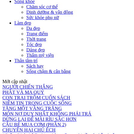
Sống khỏe
Chăm sóc cơ thể
Dinh dưỡng & vận động
Sức khỏe phụ nữ
Làm đẹp
Da đẹp
Trang điểm
Thời trang
Tóc đẹp
Dáng đẹp
Thẩm mỹ viện
Thân tâm trí
Sách hay
Sống chậm & cân bằng
Mới cập nhật
NGƯỜI CHIẾN THẮNG
PHẬT VÀ MA QUỶ
CON TRAI TRỘM CUỐN SÁCH
NIỀM TIN TRONG CUỘC SỐNG
TẶNG MỘT VẦNG TRĂNG
MÓN NỢ DUY NHẤT KHÔNG PHẢI TRẢ
DỪNG LẠI ĐỂ MÀI RÌU SẮC HƠN
CẬU BÉ MUA CƠM (PHẦN 2)
CHUYỆN HAI CHÚ ẾCH