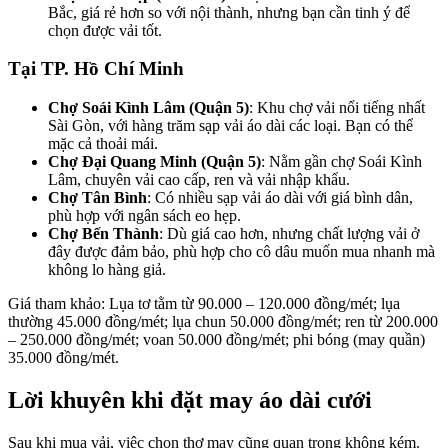
Bắc, giá rẻ hơn so với nội thành, nhưng bạn cần tinh ý để
chọn được vải tốt.
Tại TP. Hồ Chí Minh
Chợ Soái Kình Lâm (Quận 5)
: Khu chợ vải nổi tiếng nhất
Sài Gòn, với hàng trăm sạp vải áo dài các loại. Bạn có thể
mặc cả thoải mái.
Chợ Đại Quang Minh (Quận 5)
: Nằm gần chợ Soái Kình
Lâm, chuyên vải cao cấp, ren và vải nhập khẩu.
Chợ Tân Bình
: Có nhiều sạp vải áo dài với giá bình dân,
phù hợp với ngân sách eo hẹp.
Chợ Bến Thành
: Dù giá cao hơn, nhưng chất lượng vải ở
đây được đảm bảo, phù hợp cho cô dâu muốn mua nhanh mà
không lo hàng giả.
Giá tham khảo: Lụa tơ tằm từ 90.000 – 120.000 đồng/mét; lụa
thường 45.000 đồng/mét; lụa chun 50.000 đồng/mét; ren từ 200.000
– 250.000 đồng/mét; voan 50.000 đồng/mét; phi bóng (may quần)
35.000 đồng/mét.
Lời khuyên khi đặt may áo dài cưới
Sau khi mua vải, việc chọn thợ may cũng quan trọng không kém.