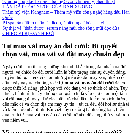
“Cuồng” búp bê Barbie – bà mẹ 5 con chi tiền tỷ phẫu thuật
HÃY ĐẶT CỐC NƯỚC CỦA BẠN XUỐNG
Thẩm mỹ viện Kangnam – Thẩm mỹ viện công nghệ hàng đầu Hàn
Quốc
Bị spa lởm “tiêm nhầm” silicon, “thiên nga” hóa… “vịt”
Sự thật về “thần dược” serum nâng mũi cho sống mũi dọc dừa
CHIẾC VÍ BỊ ĐÁNH RƠI
Tự mua vải may áo dài cưới: Bí quyết
chọn vải, mua vải và đặt may chuẩn đẹp
Ngày cưới là một trong những khoảnh khắc trọng đại nhất của đời
người, và chiếc áo dài cưới luôn là biểu tượng của sự duyên dáng,
truyền thống. Thay vì chọn những mẫu áo dài may sẵn, nhiều cô
dâu ngày nay ưa chuộng việc
tự mua vải may áo dài cưới
để có
được thiết kế riêng, phù hợp với vóc dáng và sở thích cá nhân. Tuy
nhiên, hành trình này không đơn giản chỉ là vào chợ chọn một tấm
vải rồi mang đi may. Từ việc hiểu rõ chất liệu, kiểm tra kích thước,
đến mặc cả và chọn địa chỉ may uy tín – tất cả đều đòi hỏi sự tinh tế
và kiến thức nhất định. Bài viết này sẽ đồng hành cùng bạn, biến
quá trình tự mua vải may áo dài cưới trở nên dễ dàng, thú vị và trọn
vẹn niềm vui.
Vì sao nên tự mua vải may áo dài cưới?