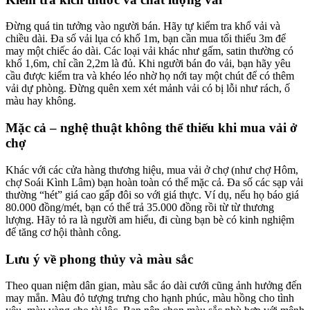
Đừng quá tin tưởng vào người bán. Hãy tự kiểm tra khổ vải và
chiều dài. Đa số vải lụa có khổ 1m, bạn cần mua tối thiểu 3m để
may một chiếc áo dài. Các loại vải khác như gấm, satin thường có
khổ 1,6m, chỉ cần 2,2m là đủ. Khi người bán đo vải, bạn hãy yêu
cầu được kiểm tra và khéo léo nhờ họ nới tay một chút để có thêm
vải dự phòng. Đừng quên xem xét mảnh vải có bị lỗi như rách, ố
màu hay không.
Mặc cả – nghệ thuật không thể thiếu khi mua vải ở
chợ
Khác với các cửa hàng thương hiệu, mua vải ở chợ (như chợ Hôm,
chợ Soái Kình Lâm) bạn hoàn toàn có thể mặc cả. Đa số các sạp vải
thường “hét” giá cao gấp đôi so với giá thực. Ví dụ, nếu họ báo giá
80.000 đồng/mét, bạn có thể trả 35.000 đồng rồi từ từ thương
lượng. Hãy tỏ ra là người am hiểu, đi cùng bạn bè có kinh nghiệm
để tăng cơ hội thành công.
Lưu ý về phong thủy và màu sắc
Theo quan niệm dân gian, màu sắc áo dài cưới cũng ảnh hưởng đến
may mắn. Màu đỏ tượng trưng cho hạnh phúc, màu hồng cho tình