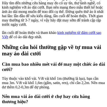
Hãy tìm đến những cửa hàng may đo có uy tín, thợ lành nghề, có
kinh nghiệm với áo dài cưới. Bạn nên mang theo mẫu thiết kế hoặc
ảnh áo dài mong muốn để trao đổi cụ thể. Đừng quên thử áo ít nhất
hai lần: lần đầu để sửa kiểu dáng, lần cuối để hoàn thiện. Thời gian
may thường từ 3-7 ngày, vì vậy hãy đặt may sớm để tránh cập rập
trước ngày cưới.
lần cuối để hoàn thiện và tham khảo
kinh nghiệm từ đám cưới sao
Việt
để có áo dài đẹp nhất.
Những câu hỏi thường gặp về tự mua vải
may áo dài cưới
Cần mua bao nhiêu mét vải để may một chiếc áo dài
cưới?
Tùy thuộc vào khổ vải. Với vải khổ 1m (thường là lụa), bạn cần
mua 3m. Với vải khổ 1,6m (gấm, satin, ren), chỉ cần 2,2m. Nên mua
dư thêm 0,2-0,3m để dự phòng.
Nên mua vải áo dài cưới ở chợ hay cửa hàng
thương hiệu?