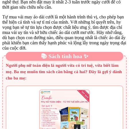
nghề thợ. Bạn nên đặt may ít nhất 2-3 tuần trước ngày cưới để có
thời gian sửa chữa nếu cần.
Tự mua vải may áo dài cưới là một hành trình thú vị, cho phép bạn
thể hiện cá tính và sự tỉ mỉ của mình. Với những bí quyết trên, hy
vọng bạn sẽ tự tin lựa chọn được chất liệu ưng ý, tìm được địa chỉ
mua vải uy tín và sở hữu chiếc áo dài cưới mơ ước. Hãy nhớ rằng,
dù bạn chọn con đường nào, điều quan trọng nhất là chiếc áo dài ấy
phải khiến bạn cảm thấy hạnh phúc và lộng lẫy trong ngày trọng đại
của cuộc đời.
📚 Sách tinh hoa ✨
Người phụ nữ toàn diện là người vừa có trí tuệ, vừa biết làm
mẹ. Ba mẹ muốn tìm sách cân bằng cả hai? Đây là gợi ý dành
cho ba mẹ: