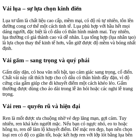
Vải lụa – sự lựa chọn kinh điển
Lụa tơ tằm là chất liệu cao cấp, mềm mại, có độ rủ tự nhiên, tôn lên
đường cong cơ thể một cách tinh tế. Lụa phù hợp với hầu hết mọi
dáng người, đặc biệt là cô dâu có thân hình mảnh mai. Tuy nhiên,
lụa thường có giá thành cao và dễ nhăn. Lụa tổng hợp (lụa nhân tạo)
là lựa chọn thay thế kinh tế hơn, vẫn giữ được độ mềm và bóng nhất
định.
Vải gấm – sang trọng và quý phái
Gấm dày dặn, có hoa văn nổi bật, tạo cảm giác sang trọng, cổ điển.
Chất vải này rất thích hợp cho cô dâu có thân hình đầy đặn, vì độ
cứng của gấm giúp che đi khuyết điểm một cách khéo léo. Gấm
thường được dùng cho áo dài trong lễ ăn hỏi hoặc các nghi lễ trang
trọng.
Vải ren – quyến rũ và hiện đại
Ren là mốt được ưa chuộng nhờ vẻ đẹp lãng mạn, gợi cảm. Tuy
nhiên, ren khá kén người mặc. Nếu bạn có ngực nhỏ, eo to hoặc
hông to, ren dễ làm lộ khuyết điểm. Để mặc ren đẹp, bạn nên chọn
loại ren có độ co giãn tốt, hoặc kết hợp ren với lớp lót bằng lụa bên