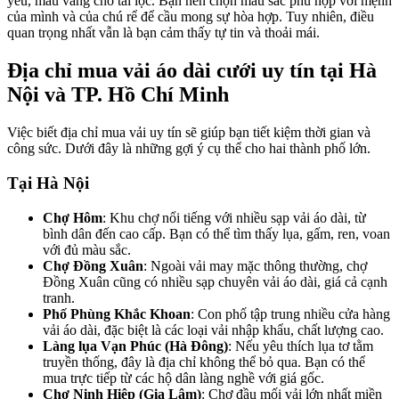
yêu, màu vàng cho tài lộc. Bạn nên chọn màu sắc phù hợp với mệnh
của mình và của chú rể để cầu mong sự hòa hợp. Tuy nhiên, điều
quan trọng nhất vẫn là bạn cảm thấy tự tin và thoải mái.
Địa chỉ mua vải áo dài cưới uy tín tại Hà
Nội và TP. Hồ Chí Minh
Việc biết địa chỉ mua vải uy tín sẽ giúp bạn tiết kiệm thời gian và
công sức. Dưới đây là những gợi ý cụ thể cho hai thành phố lớn.
Tại Hà Nội
Chợ Hôm
: Khu chợ nổi tiếng với nhiều sạp vải áo dài, từ
bình dân đến cao cấp. Bạn có thể tìm thấy lụa, gấm, ren, voan
với đủ màu sắc.
Chợ Đồng Xuân
: Ngoài vải may mặc thông thường, chợ
Đồng Xuân cũng có nhiều sạp chuyên vải áo dài, giá cả cạnh
tranh.
Phố Phùng Khắc Khoan
: Con phố tập trung nhiều cửa hàng
vải áo dài, đặc biệt là các loại vải nhập khẩu, chất lượng cao.
Làng lụa Vạn Phúc (Hà Đông)
: Nếu yêu thích lụa tơ tằm
truyền thống, đây là địa chỉ không thể bỏ qua. Bạn có thể
mua trực tiếp từ các hộ dân làng nghề với giá gốc.
Chợ Ninh Hiệp (Gia Lâm)
: Chợ đầu mối vải lớn nhất miền