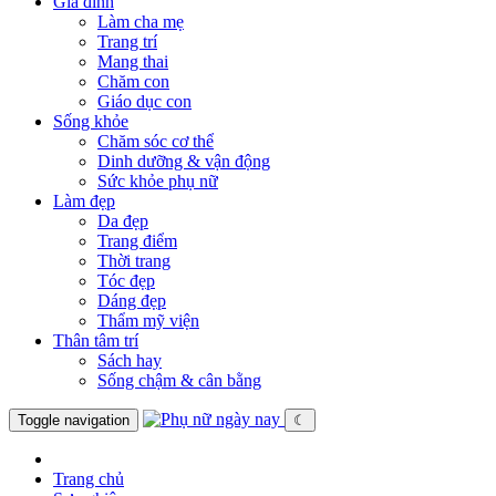
Gia đình
Làm cha mẹ
Trang trí
Mang thai
Chăm con
Giáo dục con
Sống khỏe
Chăm sóc cơ thể
Dinh dưỡng & vận động
Sức khỏe phụ nữ
Làm đẹp
Da đẹp
Trang điểm
Thời trang
Tóc đẹp
Dáng đẹp
Thẩm mỹ viện
Thân tâm trí
Sách hay
Sống chậm & cân bằng
Toggle navigation
☾
Trang chủ