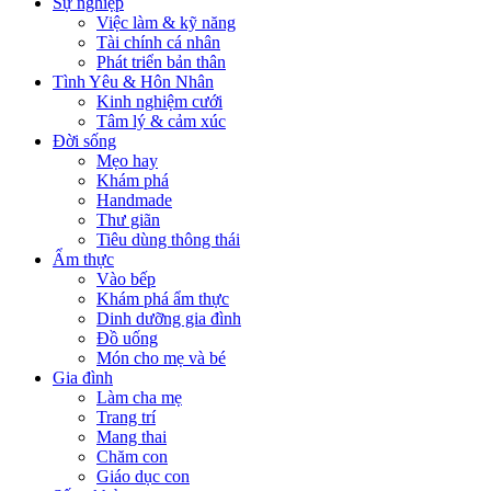
Sự nghiệp
Việc làm & kỹ năng
Tài chính cá nhân
Phát triển bản thân
Tình Yêu & Hôn Nhân
Kinh nghiệm cưới
Tâm lý & cảm xúc
Đời sống
Mẹo hay
Khám phá
Handmade
Thư giãn
Tiêu dùng thông thái
Ẩm thực
Vào bếp
Khám phá ẩm thực
Dinh dưỡng gia đình
Đồ uống
Món cho mẹ và bé
Gia đình
Làm cha mẹ
Trang trí
Mang thai
Chăm con
Giáo dục con