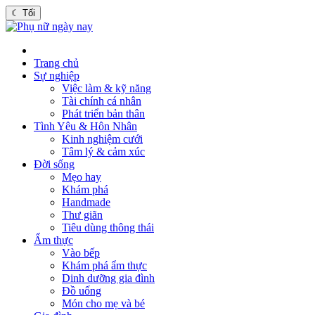
☾
Tối
Trang chủ
Sự nghiệp
Việc làm & kỹ năng
Tài chính cá nhân
Phát triển bản thân
Tình Yêu & Hôn Nhân
Kinh nghiệm cưới
Tâm lý & cảm xúc
Đời sống
Mẹo hay
Khám phá
Handmade
Thư giãn
Tiêu dùng thông thái
Ẩm thực
Vào bếp
Khám phá ẩm thực
Dinh dưỡng gia đình
Đồ uống
Món cho mẹ và bé