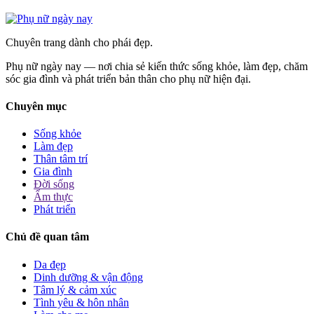
Chuyên trang dành cho phái đẹp.
Phụ nữ ngày nay — nơi chia sẻ kiến thức sống khỏe, làm đẹp, chăm
sóc gia đình và phát triển bản thân cho phụ nữ hiện đại.
Chuyên mục
Sống khỏe
Làm đẹp
Thân tâm trí
Gia đình
Đời sống
Ẩm thực
Phát triển
Chủ đề quan tâm
Da đẹp
Dinh dưỡng & vận động
Tâm lý & cảm xúc
Tình yêu & hôn nhân