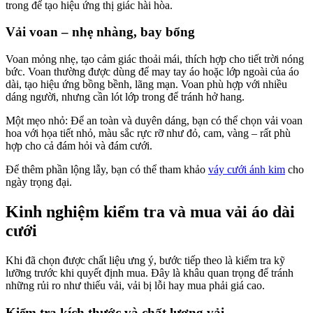
trong để tạo hiệu ứng thị giác hài hòa.
Vải voan – nhẹ nhàng, bay bổng
Voan mỏng nhẹ, tạo cảm giác thoải mái, thích hợp cho tiết trời nóng
bức. Voan thường được dùng để may tay áo hoặc lớp ngoài của áo
dài, tạo hiệu ứng bồng bềnh, lãng mạn. Voan phù hợp với nhiều
dáng người, nhưng cần lót lớp trong để tránh hở hang.
Một mẹo nhỏ: Để an toàn và duyên dáng, bạn có thể chọn vải voan
hoa với họa tiết nhỏ, màu sắc rực rỡ như đỏ, cam, vàng – rất phù
hợp cho cả đám hỏi và đám cưới.
Để thêm phần lộng lẫy, bạn có thể tham khảo
váy cưới ánh kim
cho
ngày trọng đại.
Kinh nghiệm kiểm tra và mua vải áo dài
cưới
Khi đã chọn được chất liệu ưng ý, bước tiếp theo là kiểm tra kỹ
lưỡng trước khi quyết định mua. Đây là khâu quan trọng để tránh
những rủi ro như thiếu vải, vải bị lỗi hay mua phải giá cao.
Kiểm tra kích thước và chất lượng vải