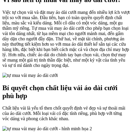
Việc tự chọn vải và đặt may áo dài cưới mang đến nhiều lợi ích vượt
trội so với mua sẵn. Đầu tiên, bạn có toàn quyền quyết định chất
liệu, màu sắc và kiểu dáng. Mỗi cô dâu có một vóc dáng, một gu
thẩm mỹ riêng. Tự mua vải may áo dài cưới cho phép bạn chọn loại
vải tôn dáng nhất, từ lụa mềm mại cho người mảnh mai, đến gấm
dày dặn cho người đầy đặn. Thứ hai, về mặt tài chính, phương án
này thường tiết kiệm hơn so với mua áo dài thiết kế sẵn tại các cửa
hàng lớn, đặc biệt khi bạn biết cách mặc cả và chọn địa chỉ may hợp
lý. Hơn nữa, chiếc áo dài do chính tay bạn chọn vải, chọn thợ may
sẽ mang một giá trị tinh thần đặc biệt, như một kỷ vật của tình yêu
và sự tỉ mỉ dành cho ngày trọng đại.
Bí quyết chọn chất liệu vải áo dài cưới
phù hợp
Chất liệu vải là yếu tố then chốt quyết định vẻ đẹp và sự thoải mái
của áo dài cưới. Mỗi loại vải có đặc tính riêng, phù hợp với từng
vóc dáng và phong cách khác nhau.