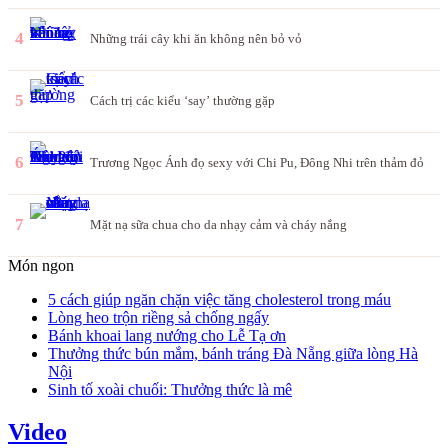
4
Những trái cây khi ăn không nên bỏ vỏ
5
Cách trị các kiểu ‘say’ thường gặp
6
Trương Ngọc Ánh đọ sexy với Chi Pu, Đông Nhi trên thảm đỏ
7
Mặt nạ sữa chua cho da nhạy cảm và cháy nắng
Món ngon
5 cách giúp ngăn chặn việc tăng cholesterol trong máu
Lòng heo trộn riềng sả chống ngấy
Bánh khoai lang nướng cho Lễ Tạ ơn
Thưởng thức bún mắm, bánh tráng Đà Nẵng giữa lòng Hà
Nội
Sinh tố xoài chuối: Thưởng thức là mê
Video