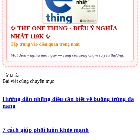
✨ THE ONE THING - ĐIỀU Ý NGHĨA
NHẤT 119K ✨
Tập trung vào điều quan trọng nhất
Một điều ý nghĩa mỗi ngày — cùng con sống chậm và yêu thương!
Từ khóa:
Bài viết cùng chuyên mục
Hướng dẫn những điều cần biết về buồng trứng đa
nang
7 cách giúp phổi luôn khỏe mạnh