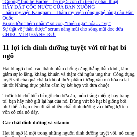
“Cuồng” búp bê Barbie – bà mẹ 5 con chi tiền tỷ phẫu thuật
HÃY ĐẶT CỐC NƯỚC CỦA BẠN XUỐNG
Thẩm mỹ viện Kangnam – Thẩm mỹ viện công nghệ hàng đầu Hàn
Quốc
Bị spa lởm “tiêm nhầm” silicon, “thiên nga” hóa… “vịt”
Sự thật về “thần dược” serum nâng mũi cho sống mũi dọc dừa
CHIẾC VÍ BỊ ĐÁNH RƠI
11 lợi ích dinh dưỡng tuyệt vời từ hạt bí
ngô
Hạt bí ngô chứa các thành phần chống căng thẳng thần kinh, làm
giảm sự lo lắng, kháng khuẩn và thậm chí ngừa ung thư. Công dụng
tuyệt vời của quả chà là khô 4 thực phẩm tưởng xấu mà hóa ra lại
rất tốt Những thực phẩm cấm kỵ kết hợp với dưa chuột
Trước khi chế biến bí ngô cho bữa ăn, món tráng miệng hay trang
trí, bạn hãy nhớ giữ lại hạt của nó. Đừng vứt bỏ hạt bí giống bởi
như thế là bạn ném đi rất nhiều chất dinh dưỡng và những lợi ích
vốn có của nó đấy.
Các chất dinh dưỡng và vitamin
Hạt bí ngô là một trong những nguồn dinh dưỡng tuyệt vời, nó cung