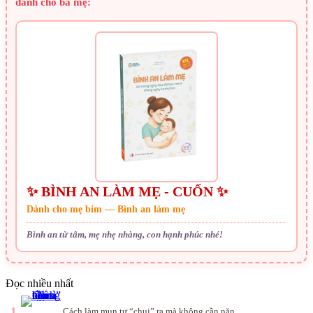
dành cho ba mẹ:
✨ BÌNH AN LÀM MẸ - CUỐN ✨
Dành cho mẹ bỉm — Bình an làm mẹ
Bình an từ tâm, mẹ nhẹ nhàng, con hạnh phúc nhé!
Đọc nhiều nhất
1
Cách làm mụn tự “chui” ra mà không cần nặn