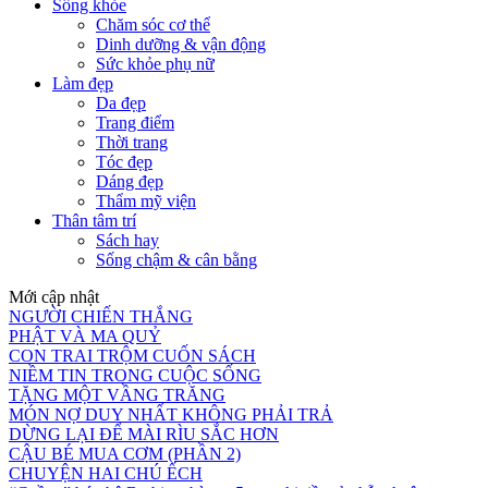
Sống khỏe
Chăm sóc cơ thể
Dinh dưỡng & vận động
Sức khỏe phụ nữ
Làm đẹp
Da đẹp
Trang điểm
Thời trang
Tóc đẹp
Dáng đẹp
Thẩm mỹ viện
Thân tâm trí
Sách hay
Sống chậm & cân bằng
Mới cập nhật
NGƯỜI CHIẾN THẮNG
PHẬT VÀ MA QUỶ
CON TRAI TRỘM CUỐN SÁCH
NIỀM TIN TRONG CUỘC SỐNG
TẶNG MỘT VẦNG TRĂNG
MÓN NỢ DUY NHẤT KHÔNG PHẢI TRẢ
DỪNG LẠI ĐỂ MÀI RÌU SẮC HƠN
CẬU BÉ MUA CƠM (PHẦN 2)
CHUYỆN HAI CHÚ ẾCH