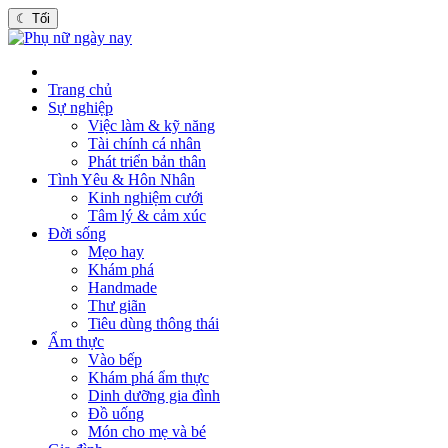
☾
Tối
Trang chủ
Sự nghiệp
Việc làm & kỹ năng
Tài chính cá nhân
Phát triển bản thân
Tình Yêu & Hôn Nhân
Kinh nghiệm cưới
Tâm lý & cảm xúc
Đời sống
Mẹo hay
Khám phá
Handmade
Thư giãn
Tiêu dùng thông thái
Ẩm thực
Vào bếp
Khám phá ẩm thực
Dinh dưỡng gia đình
Đồ uống
Món cho mẹ và bé