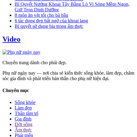
Bí Quyết Nướng Khoai Tây Bằng Lò Vi Sóng Mềm Ngon,
Giữ Trọn Dinh Dưỡng
8 món ăn vặt tốt cho bà bầu
6 tác dụng đẹp bất ngờ của khoai lang
Bí quyết sử dụng bia trong ẩm thực
Video
Chuyên trang dành cho phái đẹp.
Phụ nữ ngày nay — nơi chia sẻ kiến thức sống khỏe, làm đẹp, chăm
sóc gia đình và phát triển bản thân cho phụ nữ hiện đại.
Chuyên mục
Sống khỏe
Làm đẹp
Thân tâm trí
Gia đình
Đời sống
Ẩm thực
Phát triển