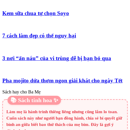
Kem sữa chua tự chọn Soyo
7 cách làm đẹp có thể nguy hại
3 nơi “ẩn náu” của vi trùng dễ bị bạn bỏ qua
Pha mojito dứa thơm ngon giải khát cho ngày Tết
Sách hay cho Ba Mẹ
📚 Sách tinh hoa ✨
Làm mẹ là hành trình thiêng liêng nhưng cũng lắm lo toan.
Cuốn sách này như người bạn đồng hành, chia sẻ bí quyết giữ
bình an giữa biết bao thử thách của mẹ bỉm. Đây là gợi ý