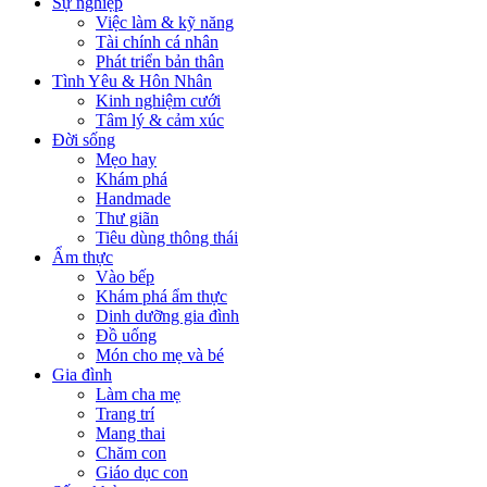
Sự nghiệp
Việc làm & kỹ năng
Tài chính cá nhân
Phát triển bản thân
Tình Yêu & Hôn Nhân
Kinh nghiệm cưới
Tâm lý & cảm xúc
Đời sống
Mẹo hay
Khám phá
Handmade
Thư giãn
Tiêu dùng thông thái
Ẩm thực
Vào bếp
Khám phá ẩm thực
Dinh dưỡng gia đình
Đồ uống
Món cho mẹ và bé
Gia đình
Làm cha mẹ
Trang trí
Mang thai
Chăm con
Giáo dục con