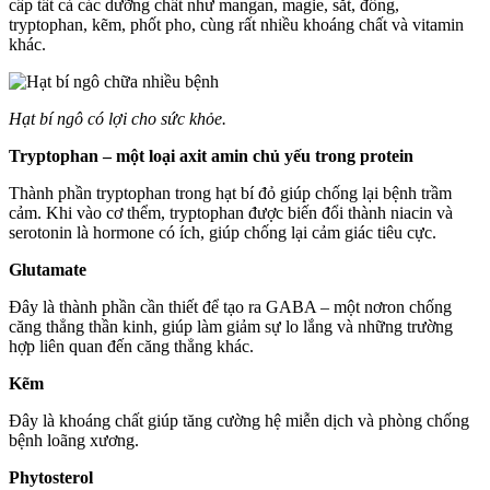
cấp tất cả các dưỡng chất như mangan, magie, sắt, đồng,
tryptophan, kẽm, phốt pho, cùng rất nhiều khoáng chất và vitamin
khác.
Hạt bí ngô có lợi cho sức khỏe.
Tryptophan – một loại axit amin chủ yếu trong protein
Thành phần tryptophan trong hạt bí đỏ giúp chống lại bệnh trầm
cảm. Khi vào cơ thểm, tryptophan được biến đổi thành niacin và
serotonin là hormone có ích, giúp chống lại cảm giác tiêu cực.
Glutamate
Đây là thành phần cần thiết để tạo ra GABA – một nơron chống
căng thẳng thần kinh, giúp làm giảm sự lo lắng và những trường
hợp liên quan đến căng thẳng khác.
Kẽm
Đây là khoáng chất giúp tăng cường hệ miễn dịch và phòng chống
bệnh loãng xương.
Phytosterol