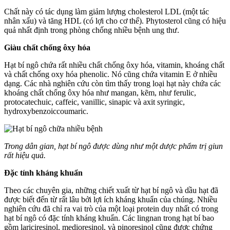
Chất này có tác dụng làm giảm lượng cholesterol LDL (một tác
nhân xấu) và tăng HDL (có lợi cho cơ thể). Phytosterol cũng có hiệu
quả nhất định trong phòng chống nhiều bệnh ung thư.
Giàu chất chống ôxy hóa
Hạt bí ngô chứa rất nhiều chất chống ôxy hóa, vitamin, khoáng chất
và chất chống oxy hóa phenolic. Nó cũng chứa vitamin E ở nhiều
dạng. Các nhà nghiên cứu còn tìm thấy trong loại hạt này chứa các
khoáng chất chống ôxy hóa như mangan, kẽm, như ferulic,
protocatechuic, caffeic, vanillic, sinapic và axit syringic,
hydroxybenzoiccoumaric.
Trong dân gian, hạt bí ngô được dùng như một dược phẩm trị giun
rất hiệu quả.
Đặc tính kháng khuẩn
Theo các chuyên gia, những chiết xuất từ hạt bí ngô và dầu hạt đã
được biết đến từ rất lâu bởi lợi ích kháng khuẩn của chúng. Nhiều
nghiên cứu đã chỉ ra vai trò của một loại protein duy nhất có trong
hạt bí ngô có đặc tính kháng khuẩn. Các lingnan trong hạt bí bao
gồm lariciresinol, medioresinol, và pinoresinol cũng được chứng