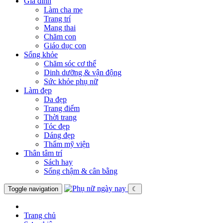
Gia đình
Làm cha mẹ
Trang trí
Mang thai
Chăm con
Giáo dục con
Sống khỏe
Chăm sóc cơ thể
Dinh dưỡng & vận động
Sức khỏe phụ nữ
Làm đẹp
Da đẹp
Trang điểm
Thời trang
Tóc đẹp
Dáng đẹp
Thẩm mỹ viện
Thân tâm trí
Sách hay
Sống chậm & cân bằng
Toggle navigation
☾
Trang chủ