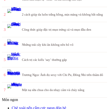
2
2 cách giúp da luôn trắng hồng, mịn màng và không bắt nắng
3
Công thức giúp đặc trị mụn trứng cá và mụn đầu đen
4
Những trái cây khi ăn không nên bỏ vỏ
5
Cách trị các kiểu ‘say’ thường gặp
6
Trương Ngọc Ánh đọ sexy với Chi Pu, Đông Nhi trên thảm đỏ
7
Mặt nạ sữa chua cho da nhạy cảm và cháy nắng
Món ngon
Chè xoài nếp cẩm cực ngon đón hè