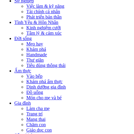
Sự nghiệp
Việc làm & kỹ năng
Tài chính cá nhân
Phát triển bản thân
Tình Yêu & Hôn Nhân
Kinh nghiệm cưới
Tâm lý & cảm xúc
Đời sống
Mẹo hay
Khám phá
Handmade
Thư giãn
Tiêu dùng thông thái
Ẩm thực
Vào bếp
Khám phá ẩm thực
Dinh dưỡng gia đình
Đồ uống
Món cho mẹ và bé
Gia đình
Làm cha mẹ
Trang trí
Mang thai
Chăm con
Giáo dục con