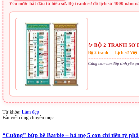
Yêu nước bắt đầu từ hiểu sử. Bộ tranh sơ đồ lịch sử 4000 năm 
✨ BỘ 2 TRANH SƠ 
Bộ 2 tranh — Lịch sử Việ
Cùng con vun đắp tình yêu qu
Từ khóa:
Làm đẹp
Bài viết cùng chuyên mục
“Cuồng” búp bê Barbie – bà mẹ 5 con chi tiền tỷ phẫ