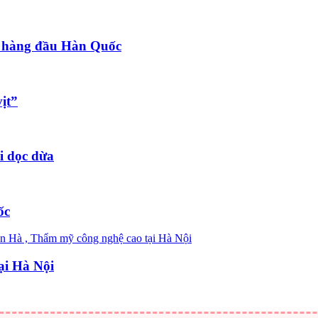
 hàng đầu Hàn Quốc
ịt”
i dọc dừa
ốc
ại Hà Nội