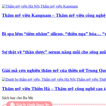
Thẩm mỹ viện Kangnam – Thẩm mỹ viện công nghệ
Bị spa lởm “tiêm nhầm” silicon, “thiên nga” hóa… “v
Sự thật về “thần dược” serum nâng mũi cho sống mũ
Giải mã cơn nghiện thẩm mỹ của thiếu nữ Trung Qu
Thẩm mỹ viện Thiên Hà – Thẩm mỹ công nghệ cao t
Sách hay cho Ba Mẹ
📚 Sách tinh hoa ✨