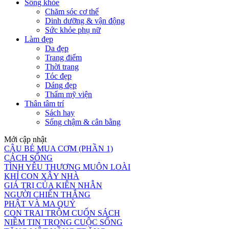
Sống khỏe
Chăm sóc cơ thể
Dinh dưỡng & vận động
Sức khỏe phụ nữ
Làm đẹp
Da đẹp
Trang điểm
Thời trang
Tóc đẹp
Dáng đẹp
Thẩm mỹ viện
Thân tâm trí
Sách hay
Sống chậm & cân bằng
Mới cập nhật
CẬU BÉ MUA CƠM (PHẦN 1)
CÁCH SỐNG
TÌNH YÊU THƯƠNG MUÔN LOÀI
KHỈ CON XÂY NHÀ
GIÁ TRỊ CỦA KIÊN NHẪN
NGƯỜI CHIẾN THẮNG
PHẬT VÀ MA QUỶ
CON TRAI TRỘM CUỐN SÁCH
NIỀM TIN TRONG CUỘC SỐNG