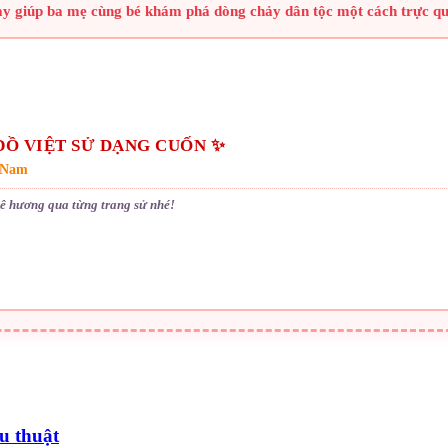
này giúp ba mẹ cùng bé khám phá dòng chảy dân tộc một cách trực qu
ĐỒ VIỆT SỬ DẠNG CUỐN ✨
t Nam
ê hương qua từng trang sử nhé!
u thuật