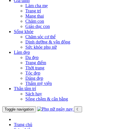
Gia đình
Làm cha mẹ
Trang trí
Mang thai
Chăm con
Giáo dục con
Sống khỏe
Chăm sóc cơ thể
Dinh dưỡng & vận động
Sức khỏe phụ nữ
Làm đẹp
Da đẹp
Trang điểm
Thời trang
Tóc đẹp
Dáng đẹp
Thẩm mỹ viện
Thân tâm trí
Sách hay
Sống chậm & cân bằng
Toggle navigation
☾
Trang chủ