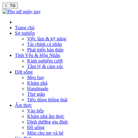
☾
Tối
Trang chủ
Sự nghiệp
Việc làm & kỹ năng
Tài chính cá nhân
Phát triển bản thân
Tình Yêu & Hôn Nhân
Kinh nghiệm cưới
Tâm lý & cảm xúc
Đời sống
Mẹo hay
Khám phá
Handmade
Thư giãn
Tiêu dùng thông thái
Ẩm thực
Vào bếp
Khám phá ẩm thực
Dinh dưỡng gia đình
Đồ uống
Món cho mẹ và bé