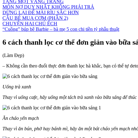
TẶNG MỘT VẦNG TRĂNG
MÓN NỢ DUY NHẤT KHÔNG PHẢI TRẢ
DỪNG LẠI ĐỂ MÀI RÌU SẮC HƠN
CẬU BÉ MUA CƠM (PHẦN 2)
CHUYỆN HAI CHÚ ẾCH
“Cuồng” búp bê Barbie – bà mẹ 5 con chi tiền tỷ phẫu thuật
6 cách thanh lọc cơ thể đơn giản vào bữa s
(Làm Đẹp)
– Không cần theo đuổi thực đơn thanh lọc hà khắc, bạn có thể tự de
Uống trà xanh
Thay vì uống cafe, hãy uống một tách trà xanh vào bữa sáng để thúc đ
Ăn cháo yến mạch
Thay vì ăn bún, phở hay bánh mì, hãy ăn một bát cháo yến mạch nhỏ