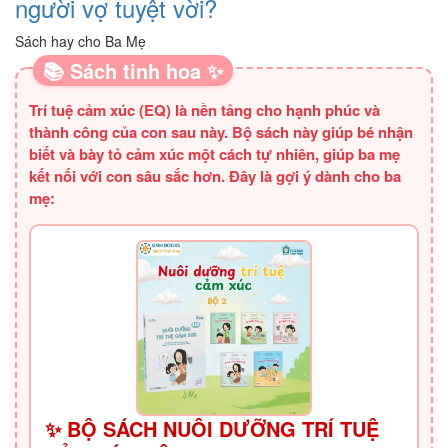
người vợ tuyệt vời?
Sách hay cho Ba Mẹ
📚 Sách tinh hoa ✨
Trí tuệ cảm xúc (EQ) là nền tảng cho hạnh phúc và
thành công của con sau này. Bộ sách này giúp bé nhận
biết và bày tỏ cảm xúc một cách tự nhiên, giúp ba mẹ
kết nối với con sâu sắc hơn. Đây là gợi ý dành cho ba
mẹ:
✨ BỘ SÁCH NUÔI DƯỠNG TRÍ TUỆ