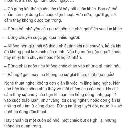
thoại vừa ăn uống, hút thuốc, ngáp, …
– Cố gắng kết thúc cuộc này rồi hãy bắt cuộc khác. Bạn có thể
nhầm lẫn nội dung hai cuộc điện thoại. Hơn nữa, người gọi sẽ
cảm thấy không được tôn trọng.
– Đừng bất nhã yêu cầu người bên kia phải gọi điện vào lúc khác.
– Đừng chuyển cuộc gọi qua nhiều người.
– Không nên giữ thái độ thiếu nhiệt tình khi nói chuyện, kể cả khi
đó không phải là khách của mình. Nếu họ muốn gặp người khác,
hãy nhiệt tình chuyển hoặc hỏi họ lời nhắn.
– Đừng phát ngôn nếu không chắc chắn vào những gì mình nói.
– Bất ngờ gác máy mà không có sự giải thích, thật ngu ngốc!
Nghệ thuật nghe: không đơn giản là việc im lặng lắng nghe. Nên
nhớ bên kia không nhìn thấy vẻ mặt chăm chú của bạn. Họ chỉ
cảm thấy sự chú ý của bạn khi bạn lên tiếng đồng tình, góp lời
vào cuộc thảo luận, như “vâng, tôi đang nghe”, hoặc đơn giản là
những câu ậm ừ cũng được. Đừng im lặng tuyệt đối, người kia sẽ
nghĩ họ đang độc thoại.
Hãy chuẩn bị một cuốn sổ nhỏ, một chiếc bút để ghi lại những
thông tin quan trọng.