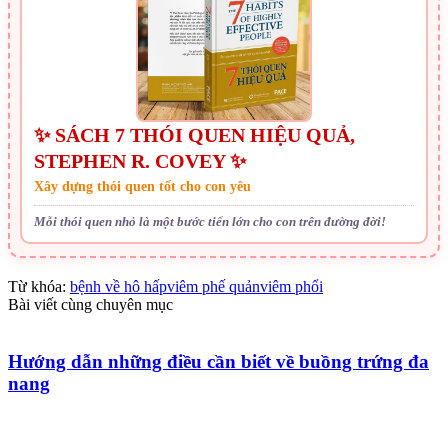
✨ SÁCH 7 THÓI QUEN HIỆU QUẢ,
STEPHEN R. COVEY ✨
Xây dựng thói quen tốt cho con yêu
Mỗi thói quen nhỏ là một bước tiến lớn cho con trên đường đời!
Từ khóa:
bệnh về hô hấp
viêm phế quản
viêm phổi
Bài viết cùng chuyên mục
Hướng dẫn những điều cần biết về buồng trứng đa
nang