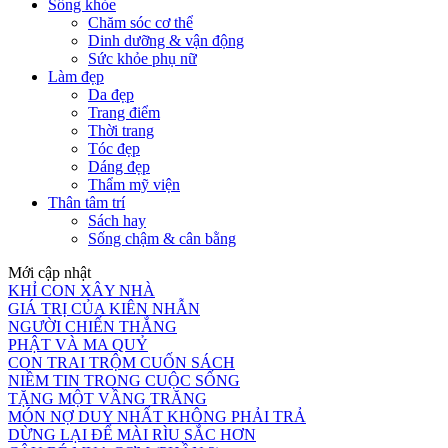
Sống khỏe
Chăm sóc cơ thể
Dinh dưỡng & vận động
Sức khỏe phụ nữ
Làm đẹp
Da đẹp
Trang điểm
Thời trang
Tóc đẹp
Dáng đẹp
Thẩm mỹ viện
Thân tâm trí
Sách hay
Sống chậm & cân bằng
Mới cập nhật
KHỈ CON XÂY NHÀ
GIÁ TRỊ CỦA KIÊN NHẪN
NGƯỜI CHIẾN THẮNG
PHẬT VÀ MA QUỶ
CON TRAI TRỘM CUỐN SÁCH
NIỀM TIN TRONG CUỘC SỐNG
TẶNG MỘT VẦNG TRĂNG
MÓN NỢ DUY NHẤT KHÔNG PHẢI TRẢ
DỪNG LẠI ĐỂ MÀI RÌU SẮC HƠN