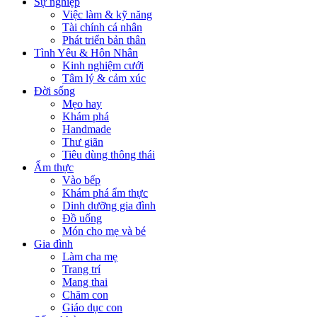
Sự nghiệp
Việc làm & kỹ năng
Tài chính cá nhân
Phát triển bản thân
Tình Yêu & Hôn Nhân
Kinh nghiệm cưới
Tâm lý & cảm xúc
Đời sống
Mẹo hay
Khám phá
Handmade
Thư giãn
Tiêu dùng thông thái
Ẩm thực
Vào bếp
Khám phá ẩm thực
Dinh dưỡng gia đình
Đồ uống
Món cho mẹ và bé
Gia đình
Làm cha mẹ
Trang trí
Mang thai
Chăm con
Giáo dục con