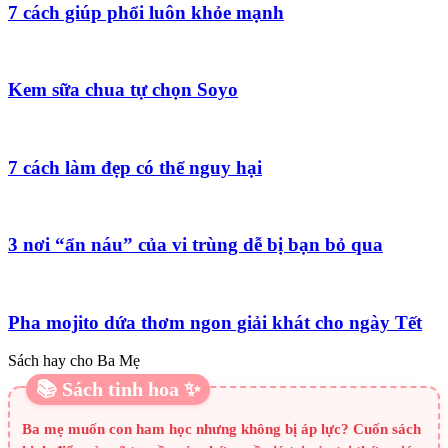
7 cách giúp phổi luôn khỏe mạnh
Kem sữa chua tự chọn Soyo
7 cách làm đẹp có thể nguy hại
3 nơi “ẩn náu” của vi trùng dễ bị bạn bỏ qua
Pha mojito dứa thơm ngon giải khát cho ngày Tết
Sách hay cho Ba Mẹ
📚 Sách tinh hoa ✨
Ba mẹ muốn con ham học nhưng không bị áp lực? Cuốn sách