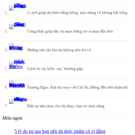
2
2 cách giúp da luôn trắng hồng, mịn màng và không bắt nắng
3
Công thức giúp đặc trị mụn trứng cá và mụn đầu đen
4
Những trái cây khi ăn không nên bỏ vỏ
5
Cách trị các kiểu ‘say’ thường gặp
6
Trương Ngọc Ánh đọ sexy với Chi Pu, Đông Nhi trên thảm đỏ
7
Mặt nạ sữa chua cho da nhạy cảm và cháy nắng
Món ngon
5 lý do tại sao bạn nên ăn thực phẩm có vị đắng