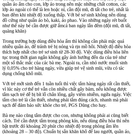
quần áo ấm cho con, lớp áo trong nên mặc những chất cotton, các
lớp áo ngoài có thể là len hoặc nỉ, cần đội mũ, đi tất cho trẻ, nhất là
ban đêm khi nhiệt độ xuống thấp. Với bé sơ sinh không nên dùng
đồ cứng như quần áo bò, kaki, áo phao. Vào những ngày rét buốt
như thế này bé cần được giữ ấmcả ban ngày lẫn đêm (đội mũ, đi tất,
quàng khăn)
Trong trường hợp dùng điều hòa ấm thì không cần phải mặc quá
nhiều quần áo, để tránh trẻ bị nóng và rịn mồ hôi. Nhiệt độ điều hòa
thích hợp nhất cho trẻ sơ sinh từ 28-30 độ. Việc dùng điều hòa liên
tục trong thời gian ngắn không gây ảnh hướng đến da của trẻ như
một số thắc mắc của các bà mẹ. Ngoài ra, cần nhỏ nước muối sinh
lý 0,05% cho trẻ hàng ngày, vừa giúp trẻ vệ sinh mũi, vừa có tác
dụng chống khô mũi.
Với trẻ mới sinh đến 1 tuần tuổi thì việc tắm hàng ngày rất cần thiết,
vì lúc này cơ thể trẻ vẫn còn nhiều chất gây bám, nếu không được
tắm sạch trẻ dễ bị bít lỗ chân lông, gây viêm nhiễm, ngứa ngáy. Việc
tắm cho trẻ là cần thiết, nhưng phải tắm đúng cách, nhanh mà phải
sạch để đảm bảo sức khỏe cho trẻ, PGS Dũng cho hay.
Bà mẹ nào cũng tắm được cho con, nhưng không phải ai cũng biết
cách. Trẻ cần được tắm trong phòng kín, nếu dùng điều hòa thì nên
bật trước đó khoảng 20 phút cho nhiệt độ trong phòng ấm lên
(khoảng 28 – 30 độ). Chuẩn bị sẵn khăn khô để lau người, quần áo,