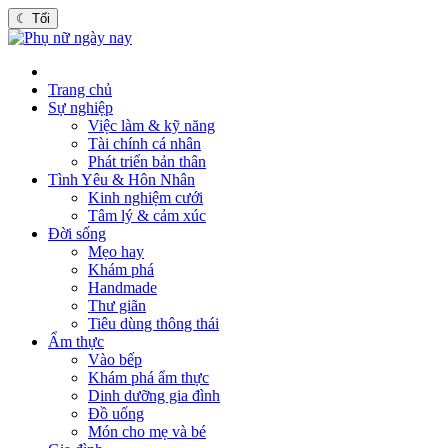
☾
Tối
Trang chủ
Sự nghiệp
Việc làm & kỹ năng
Tài chính cá nhân
Phát triển bản thân
Tình Yêu & Hôn Nhân
Kinh nghiệm cưới
Tâm lý & cảm xúc
Đời sống
Mẹo hay
Khám phá
Handmade
Thư giãn
Tiêu dùng thông thái
Ẩm thực
Vào bếp
Khám phá ẩm thực
Dinh dưỡng gia đình
Đồ uống
Món cho mẹ và bé