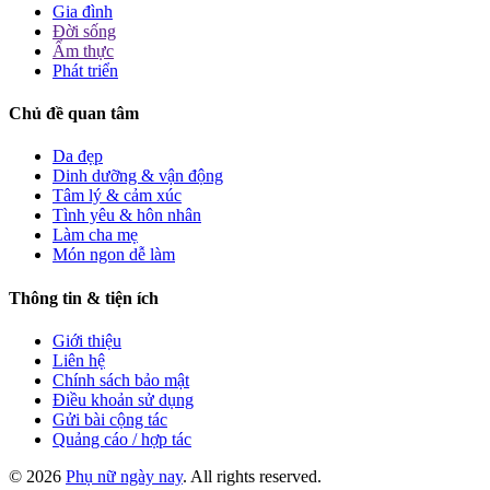
Gia đình
Đời sống
Ẩm thực
Phát triển
Chủ đề quan tâm
Da đẹp
Dinh dưỡng & vận động
Tâm lý & cảm xúc
Tình yêu & hôn nhân
Làm cha mẹ
Món ngon dễ làm
Thông tin & tiện ích
Giới thiệu
Liên hệ
Chính sách bảo mật
Điều khoản sử dụng
Gửi bài cộng tác
Quảng cáo / hợp tác
© 2026
Phụ nữ ngày nay
. All rights reserved.