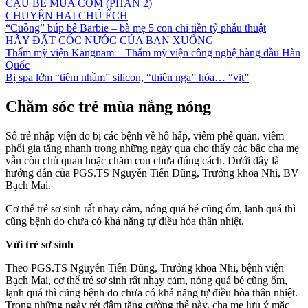
CẬU BÉ MUA CƠM (PHẦN 2)
CHUYỆN HAI CHÚ ẾCH
“Cuồng” búp bê Barbie – bà mẹ 5 con chi tiền tỷ phẫu thuật
HÃY ĐẶT CỐC NƯỚC CỦA BẠN XUỐNG
Thẩm mỹ viện Kangnam – Thẩm mỹ viện công nghệ hàng đầu Hàn
Quốc
Bị spa lởm “tiêm nhầm” silicon, “thiên nga” hóa… “vịt”
Chăm sóc trẻ mùa nắng nóng
Số trẻ nhập viện do bị các bệnh về hô hấp, viêm phế quản, viêm
phổi gia tăng nhanh trong những ngày qua cho thấy các bậc cha mẹ
vẫn còn chủ quan hoặc chăm con chưa đúng cách. Dưới đây là
hướng dẫn của PGS.TS Nguyễn Tiến Dũng, Trưởng khoa Nhi, BV
Bạch Mai.
Cơ thể trẻ sơ sinh rất nhạy cảm, nóng quá bé cũng ốm, lạnh quá thì
cũng bệnh do chưa có khả năng tự điều hòa thân nhiệt.
Với trẻ sơ sinh
Theo PGS.TS Nguyễn Tiến Dũng, Trưởng khoa Nhi, bệnh viện
Bạch Mai, cơ thể trẻ sơ sinh rất nhạy cảm, nóng quá bé cũng ốm,
lạnh quá thì cũng bệnh do chưa có khả năng tự điều hòa thân nhiệt.
Trong những ngày rét đậm tăng cường thế này, cha mẹ lưu ý mặc