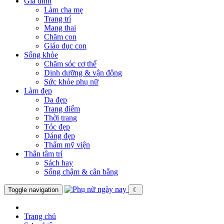
Gia đình
Làm cha mẹ
Trang trí
Mang thai
Chăm con
Giáo dục con
Sống khỏe
Chăm sóc cơ thể
Dinh dưỡng & vận động
Sức khỏe phụ nữ
Làm đẹp
Da đẹp
Trang điểm
Thời trang
Tóc đẹp
Dáng đẹp
Thẩm mỹ viện
Thân tâm trí
Sách hay
Sống chậm & cân bằng
Toggle navigation
☾
Trang chủ