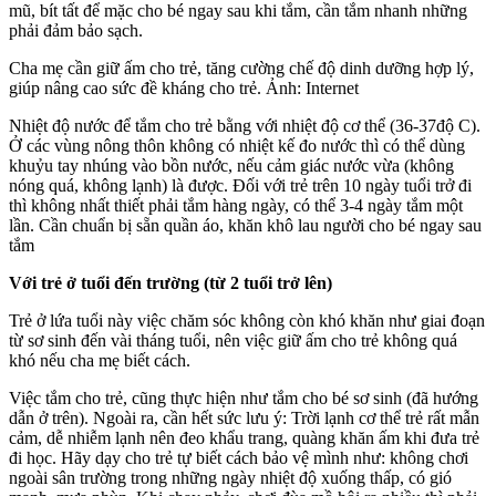
mũ, bít tất để mặc cho bé ngay sau khi tắm, cần tắm nhanh những
phải đảm bảo sạch.
Cha mẹ cần giữ ấm cho trẻ, tăng cường chế độ dinh dưỡng hợp lý,
giúp nâng cao sức đề kháng cho trẻ. Ảnh: Internet
Nhiệt độ nước để tắm cho trẻ bằng với nhiệt độ cơ thể (36-37độ C).
Ở các vùng nông thôn không có nhiệt kế đo nước thì có thể dùng
khuỷu tay nhúng vào bồn nước, nếu cảm giác nước vừa (không
nóng quá, không lạnh) là được. Đối với trẻ trên 10 ngày tuổi trở đi
thì không nhất thiết phải tắm hàng ngày, có thể 3-4 ngày tắm một
lần. Cần chuẩn bị sẵn quần áo, khăn khô lau người cho bé ngay sau
tắm
Với trẻ ở tuổi đến trường (từ 2 tuổi trở lên)
Trẻ ở lứa tuổi này việc chăm sóc không còn khó khăn như giai đoạn
từ sơ sinh đến vài tháng tuổi, nên việc giữ ấm cho trẻ không quá
khó nếu cha mẹ biết cách.
Việc tắm cho trẻ, cũng thực hiện như tắm cho bé sơ sinh (đã hướng
dẫn ở trên). Ngoài ra, cần hết sức lưu ý: Trời lạnh cơ thể trẻ rất mẫn
cảm, dễ nhiễm lạnh nên đeo khẩu trang, quàng khăn ấm khi đưa trẻ
đi học. Hãy dạy cho trẻ tự biết cách bảo vệ mình như: không chơi
ngoài sân trường trong những ngày nhiệt độ xuống thấp, có gió