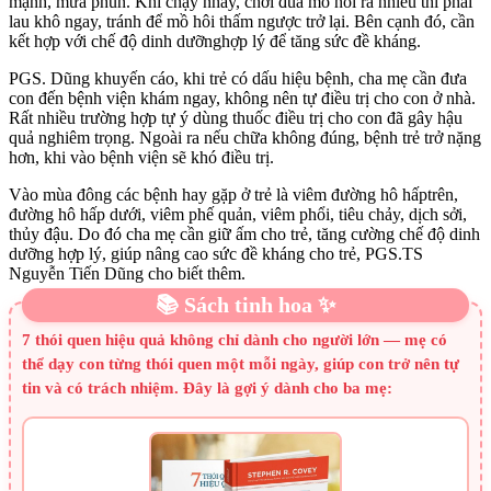
mạnh, mưa phùn. Khi chạy nhảy, chơi đùa mồ hôi ra nhiều thì phải
lau khô ngay, tránh để mồ hôi thấm ngược trở lại. Bên cạnh đó, cần
kết hợp với chế độ dinh dưỡnghợp lý để tăng sức đề kháng.
PGS. Dũng khuyến cáo, khi trẻ có dấu hiệu bệnh, cha mẹ cần đưa
con đến bệnh viện khám ngay, không nên tự điều trị cho con ở nhà.
Rất nhiều trường hợp tự ý dùng thuốc điều trị cho con đã gây hậu
quả nghiêm trọng. Ngoài ra nếu chữa không đúng, bệnh trẻ trở nặng
hơn, khi vào bệnh viện sẽ khó điều trị.
Vào mùa đông các bệnh hay gặp ở trẻ là viêm đường hô hấptrên,
đường hô hấp dưới, viêm phế quản, viêm phổi, tiêu chảy, dịch sởi,
thủy đậu. Do đó cha mẹ cần giữ ấm cho trẻ, tăng cường chế độ dinh
dưỡng hợp lý, giúp nâng cao sức đề kháng cho trẻ, PGS.TS
Nguyễn Tiến Dũng cho biết thêm.
📚 Sách tinh hoa ✨
7 thói quen hiệu quả không chỉ dành cho người lớn — mẹ có
thể dạy con từng thói quen một mỗi ngày, giúp con trở nên tự
tin và có trách nhiệm. Đây là gợi ý dành cho ba mẹ: