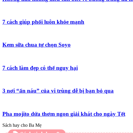
7 cách giúp phổi luôn khỏe mạnh
Kem sữa chua tự chọn Soyo
7 cách làm đẹp có thể nguy hại
3 nơi “ẩn náu” của vi trùng dễ bị bạn bỏ qua
Pha mojito dứa thơm ngon giải khát cho ngày Tết
Sách hay cho Ba Mẹ