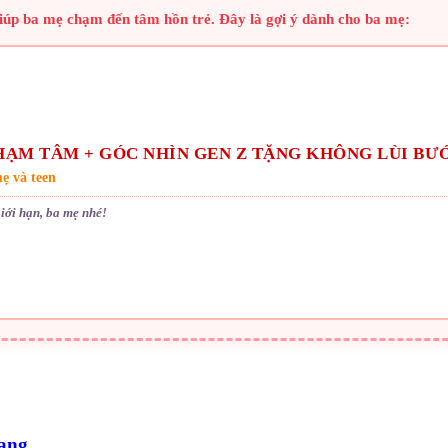
iúp ba mẹ chạm đến tâm hồn trẻ. Đây là gợi ý dành cho ba mẹ:
ẠM TÂM + GÓC NHÌN GEN Z TẶNG KHÔNG LÙI BƯ
ẹ và teen
iới hạn, ba mẹ nhé!
nang