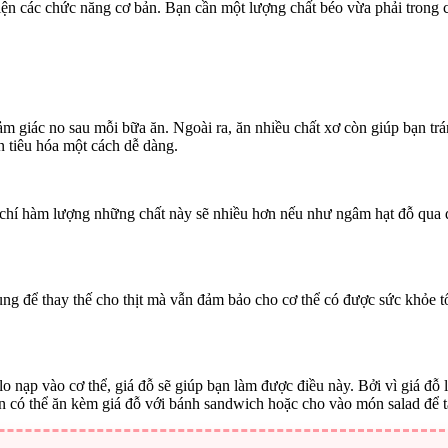
 hiện các chức năng cơ bản. Bạn cần một lượng chất béo vừa phải trong
m giác no sau mỗi bữa ăn. Ngoài ra, ăn nhiều chất xơ còn giúp bạn tr
 tiêu hóa một cách dễ dàng.
m chí hàm lượng những chất này sẽ nhiều hơn nếu như ngâm hạt đỗ qua
ng để thay thế cho thịt mà vẫn đảm bảo cho cơ thể có được sức khỏe tố
 nạp vào cơ thể, giá đỗ sẽ giúp bạn làm được điều này. Bởi vì giá đỗ
n có thể ăn kèm giá đỗ với bánh sandwich hoặc cho vào món salad để tận