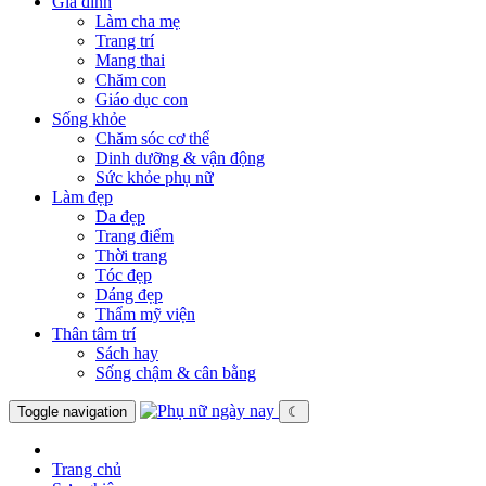
Gia đình
Làm cha mẹ
Trang trí
Mang thai
Chăm con
Giáo dục con
Sống khỏe
Chăm sóc cơ thể
Dinh dưỡng & vận động
Sức khỏe phụ nữ
Làm đẹp
Da đẹp
Trang điểm
Thời trang
Tóc đẹp
Dáng đẹp
Thẩm mỹ viện
Thân tâm trí
Sách hay
Sống chậm & cân bằng
Toggle navigation
☾
Trang chủ