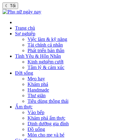
☾
Tối
Trang chủ
Sự nghiệp
Việc làm & kỹ năng
Tài chính cá nhân
Phát triển bản thân
Tình Yêu & Hôn Nhân
Kinh nghiệm cưới
Tâm lý & cảm xúc
Đời sống
Mẹo hay
Khám phá
Handmade
Thư giãn
Tiêu dùng thông thái
Ẩm thực
Vào bếp
Khám phá ẩm thực
Dinh dưỡng gia đình
Đồ uống
Món cho mẹ và bé