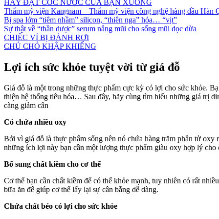
HÃY ĐẶT CỐC NƯỚC CỦA BẠN XUỐNG
Thẩm mỹ viện Kangnam – Thẩm mỹ viện công nghệ hàng đầu Hàn 
Bị spa lởm “tiêm nhầm” silicon, “thiên nga” hóa… “vịt”
Sự thật về “thần dược” serum nâng mũi cho sống mũi dọc dừa
CHIẾC VÍ BỊ ĐÁNH RƠI
CHÚ CHÓ KHẬP KHIỂNG
Lợi ích sức khỏe tuyệt vời từ giá đỗ
Giá đỗ là một trong những thực phẩm cực kỳ có lợi cho sức khỏe. Bạ
thiện hệ thống tiêu hóa… Sau đây, hãy cùng tìm hiểu những giá trị 
càng giảm cân
Có chứa nhiều oxy
Bởi vì giá đỗ là thực phẩm sống nên nó chứa hàng trăm phân tử oxy r
những ích lợi này bạn cần một lượng thực phẩm giàu oxy hợp lý cho 
Bổ sung chất kiềm cho cơ thể
Cơ thể bạn cần chất kiềm để có thể khỏe mạnh, tuy nhiên có rất nhiề
bữa ăn để giúp cơ thể lấy lại sự cân bằng dễ dàng.
Chứa chất béo có lợi cho sức khỏe