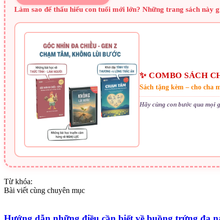
Làm sao để thấu hiểu con tuổi mới lớn? Những trang sách này g
✨ COMBO SÁCH CH
Sách tặng kèm – cho cha m
Hãy cùng con bước qua mọi g
Từ khóa:
Bài viết cùng chuyên mục
Hướng dẫn những điều cần biết về buồng trứng đa 