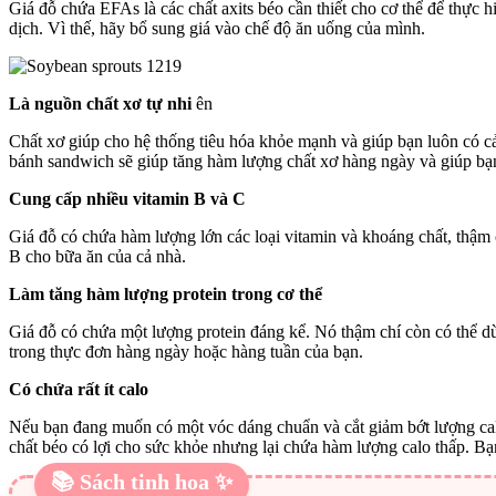
Giá đỗ chứa EFAs là các chất axits béo cần thiết cho cơ thể để thực
dịch. Vì thế, hãy bổ sung giá vào chế độ ăn uống của mình.
Là nguồn chất xơ tự nhi
ên
Chất xơ giúp cho hệ thống tiêu hóa khỏe mạnh và giúp bạn luôn có cả
bánh sandwich sẽ giúp tăng hàm lượng chất xơ hàng ngày và giúp bạn
Cung cấp nhiều vitamin B và C
Giá đỗ có chứa hàm lượng lớn các loại vitamin và khoáng chất, thậ
B cho bữa ăn của cả nhà.
Làm tăng hàm lượng protein trong cơ thể
Giá đỗ có chứa một lượng protein đáng kể. Nó thậm chí còn có thể dù
trong thực đơn hàng ngày hoặc hàng tuần của bạn.
Có chứa rất ít calo
Nếu bạn đang muốn có một vóc dáng chuẩn và cắt giảm bớt lượng calo
chất béo có lợi cho sức khỏe nhưng lại chứa hàm lượng calo thấp. Bạ
📚 Sách tinh hoa ✨