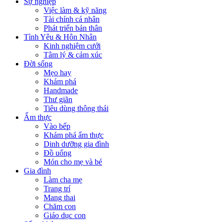
Sự nghiệp
Việc làm & kỹ năng
Tài chính cá nhân
Phát triển bản thân
Tình Yêu & Hôn Nhân
Kinh nghiệm cưới
Tâm lý & cảm xúc
Đời sống
Mẹo hay
Khám phá
Handmade
Thư giãn
Tiêu dùng thông thái
Ẩm thực
Vào bếp
Khám phá ẩm thực
Dinh dưỡng gia đình
Đồ uống
Món cho mẹ và bé
Gia đình
Làm cha mẹ
Trang trí
Mang thai
Chăm con
Giáo dục con