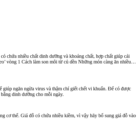
 có chứa nhiều chất dinh dưỡng và khoáng chất, hợp chất giúp cải
g ‘teo’ vòng 1 Cách làm son môi từ củ dền Những món càng ăn nhiều…
ể giúp ngăn ngừa virus và thậm chí giết chết vi khuẩn. Để có được
n bằng dinh dưỡng cho mỗi ngày.
ong cơ thể. Giá đỗ có chứa nhiều kiềm, vì vậy hãy bổ sung giá đỗ vào