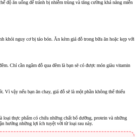
 chế độ ăn uống để tránh bị nhiễm trùng và tăng cường khả năng miễn
ánh khỏi nguy cơ bị táo bón. Ăn kèm giá đỗ trong bữa ăn hoặc kẹp với
 đêm. Chỉ cần ngâm đỗ qua đêm là bạn sẽ có được món giàu vitamin
t. Vì vậy nếu bạn ăn chay, giá đỗ sẽ là một phần không thể thiếu
 là loại thực phẩm có chứa những chất bổ dưỡng, protein và những
 hưởng những lợi ích tuyệt vời từ loại rau này.