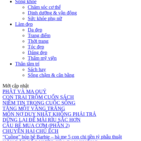
Sống khỏe
Chăm sóc cơ thể
Dinh dưỡng & vận động
Sức khỏe phụ nữ
Làm đẹp
Da đẹp
Trang điểm
Thời trang
Tóc đẹp
Dáng đẹp
Thẩm mỹ viện
Thân tâm trí
Sách hay
Sống chậm & cân bằng
Mới cập nhật
PHẬT VÀ MA QUỶ
CON TRAI TRỘM CUỐN SÁCH
NIỀM TIN TRONG CUỘC SỐNG
TẶNG MỘT VẦNG TRĂNG
MÓN NỢ DUY NHẤT KHÔNG PHẢI TRẢ
DỪNG LẠI ĐỂ MÀI RÌU SẮC HƠN
CẬU BÉ MUA CƠM (PHẦN 2)
CHUYỆN HAI CHÚ ẾCH
“Cuồng” búp bê Barbie – bà mẹ 5 con chi tiền tỷ phẫu thuật