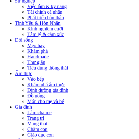
Sự nghiệp
Việc làm & kỹ năng
Tài chính cá nhân
Phát triển bản thân
Tình Yêu & Hôn Nhân
Kinh nghiệm cưới
Tâm lý & cảm xúc
Đời sống
Mẹo hay
Khám phá
Handmade
Thư giãn
Tiêu dùng thông thái
Ẩm thực
Vào bếp
Khám phá ẩm thực
Dinh dưỡng gia đình
Đồ uống
Món cho mẹ và bé
Gia đình
Làm cha mẹ
Trang trí
Mang thai
Chăm con
Giáo dục con