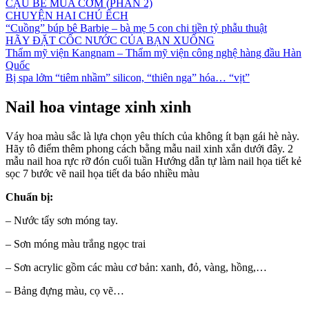
CẬU BÉ MUA CƠM (PHẦN 2)
CHUYỆN HAI CHÚ ẾCH
“Cuồng” búp bê Barbie – bà mẹ 5 con chi tiền tỷ phẫu thuật
HÃY ĐẶT CỐC NƯỚC CỦA BẠN XUỐNG
Thẩm mỹ viện Kangnam – Thẩm mỹ viện công nghệ hàng đầu Hàn
Quốc
Bị spa lởm “tiêm nhầm” silicon, “thiên nga” hóa… “vịt”
Nail hoa vintage xinh xinh
Váy hoa màu sắc là lựa chọn yêu thích của không ít bạn gái hè này.
Hãy tô điểm thêm phong cách bằng mẫu nail xinh xắn dưới đây. 2
mẫu nail hoa rực rỡ đón cuối tuần Hướng dẫn tự làm nail họa tiết kẻ
sọc 7 bước vẽ nail họa tiết da báo nhiều màu
Chuẩn bị:
– Nước tẩy sơn móng tay.
– Sơn móng màu trắng ngọc trai
– Sơn acrylic gồm các màu cơ bản: xanh, đỏ, vàng, hồng,…
– Bảng đựng màu, cọ vẽ…