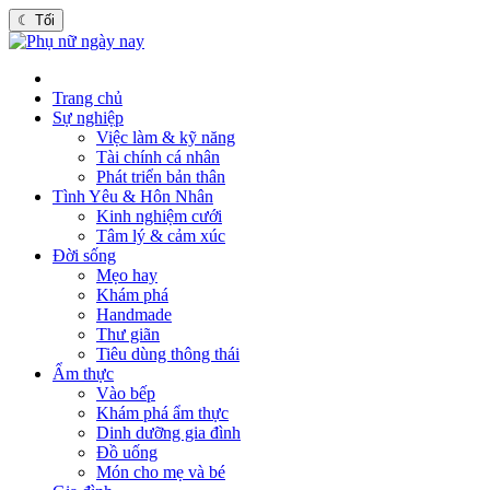
☾
Tối
Trang chủ
Sự nghiệp
Việc làm & kỹ năng
Tài chính cá nhân
Phát triển bản thân
Tình Yêu & Hôn Nhân
Kinh nghiệm cưới
Tâm lý & cảm xúc
Đời sống
Mẹo hay
Khám phá
Handmade
Thư giãn
Tiêu dùng thông thái
Ẩm thực
Vào bếp
Khám phá ẩm thực
Dinh dưỡng gia đình
Đồ uống
Món cho mẹ và bé