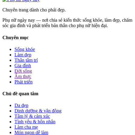
Chuyên trang dành cho phái đẹp.
Phụ nữ ngày nay — nơi chia sẻ kiến thức sống khỏe, làm đẹp, chăm
sóc gia đình và phát triển bản thân cho phụ nữ hiện đại.
Chuyên mục
Sống khỏe
Làm đẹp
Thân tâm trí
Gia đình
Đời sống
Ẩm thực
Phát triển
Chủ đề quan tâm
Da đẹp
Dinh dưỡng & vận động
Tâm lý & cảm xúc
Tình yêu & hôn nhân
Làm cha mẹ
Món ngon dễ làm