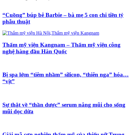
“Cuồng” búp bê Barbie – bà mẹ 5 con chi tiền tỷ
phẫu thuật
Thẩm mỹ viện Kangnam – Thẩm mỹ viện công
nghệ hàng đầu Hàn Quốc
Bị spa lởm “tiêm nhầm” silicon, “thiên nga” hóa…
“vịt”
Sự thật về “thần dược” serum nâng mũi cho sống
mũi dọc dừa
Giải mã cơn nghiện thẩm mỹ của thiếu nữ Trung