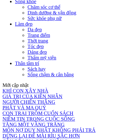
Sống khỏe
Chăm sóc cơ thể
Dinh dưỡng & vận động
Sức khỏe phụ nữ
Làm đẹp
Da đẹp
Trang điểm
Thời trang
Tóc đẹp
Dáng đẹp
Thẩm mỹ viện
Thân tâm trí
Sách hay
Sống chậm & cân bằng
Mới cập nhật
KHỈ CON XÂY NHÀ
GIÁ TRỊ CỦA KIÊN NHẪN
NGƯỜI CHIẾN THẮNG
PHẬT VÀ MA QUỶ
CON TRAI TRỘM CUỐN SÁCH
NIỀM TIN TRONG CUỘC SỐNG
TẶNG MỘT VẦNG TRĂNG
MÓN NỢ DUY NHẤT KHÔNG PHẢI TRẢ
DỪNG LẠI ĐỂ MÀI RÌU SẮC HƠN