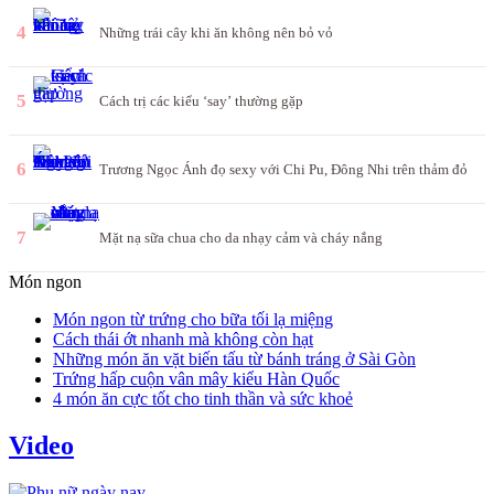
4
Những trái cây khi ăn không nên bỏ vỏ
5
Cách trị các kiểu ‘say’ thường gặp
6
Trương Ngọc Ánh đọ sexy với Chi Pu, Đông Nhi trên thảm đỏ
7
Mặt nạ sữa chua cho da nhạy cảm và cháy nắng
Món ngon
Món ngon từ trứng cho bữa tối lạ miệng
Cách thái ớt nhanh mà không còn hạt
Những món ăn vặt biến tấu từ bánh tráng ở Sài Gòn
Trứng hấp cuộn vân mây kiểu Hàn Quốc
4 món ăn cực tốt cho tinh thần và sức khoẻ
Video