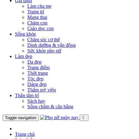
Gia đình
Làm cha mẹ
Trang trí
Mang thai
Chăm con
Giáo dục con
Sống khỏe
Chăm sóc cơ thể
Dinh dưỡng & vận động
Sức khỏe phụ nữ
Làm đẹp
Da đẹp
Trang điểm
Thời trang
Tóc đẹp
Dáng đẹp
Thẩm mỹ viện
Thân tâm trí
Sách hay
Sống chậm & cân bằng
Toggle navigation
☾
Trang chủ