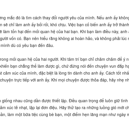
ờng mắc đó là tìm cách thay đổi người yêu của mình. Nếu anh ấy khôn
ẽ chỉ làm anh ấy bối rối, khó chịu. Việc bạn cố biến anh ấy trở thành
làm tổn hại đến mối quan hệ của hai bạn. Khi bạn làm điều này, anh 
ười vốn có. Bạn nên hiểu rằng không ai hoàn hảo, và không phải lúc 
a mình dù có yêu bạn đến đâu.
trong mối quan hệ của hai người. Khi tâm trí bạn chỉ chăm chăm để ý 
t khiến bạn chẳng thể làm được gì, chứ đừng nói đến chuyện vun đắp h
 cảm xúc của mình, đặc biệt là lòng tin dành cho anh ấy. Cách tốt nhấ
chuyện trực tiếp với anh ấy. Khi mọi chuyện được thỏa đáp, hãy nhẹ n
n giống nhau cũng dần được thiết lập. Điều quan trọng để luôn giữ tình
m xúc tẻ nhạt, lặp lại đơn điệu. Hãy thử tạo ra những luồng gió mới 
tuần, làm một bữa tiệc cùng bè bạn, một điểm hẹn lãng mạn như ngày 