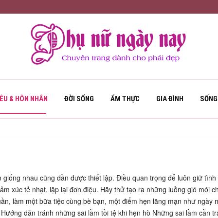
YÊU & HÔN NHÂN
ĐỜI SỐNG
ẨM THỰC
GIA ĐÌNH
SỐNG
n giống nhau cũng dần được thiết lập. Điều quan trọng để luôn giữ tình
m xúc tẻ nhạt, lặp lại đơn điệu. Hãy thử tạo ra những luồng gió mới 
tuần, làm một bữa tiệc cùng bè bạn, một điểm hẹn lãng mạn như ngày 
Hướng dẫn tránh những sai lầm tồi tệ khi hẹn hò Những sai lầm cần t