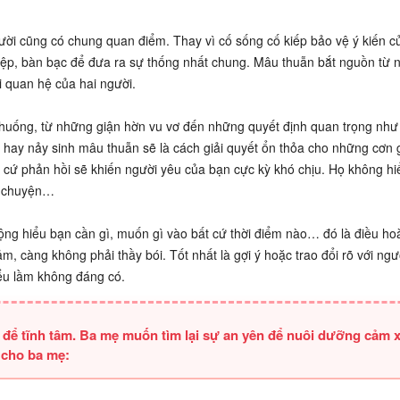
gười cũng có chung quan điểm. Thay vì cố sống cố kiếp bảo vệ ý kiến c
iệp, bàn bạc để đưa ra sự thống nhất chung. Mâu thuẫn bắt nguồn từ
 quan hệ của hai người.
 huống, từ những giận hờn vu vơ đến những quyết định quan trọng như 
au hay nảy sinh mâu thuẫn sẽ là cách giải quyết ổn thỏa cho những cơn 
 cứ phản hồi sẽ khiến người yêu của bạn cực kỳ khó chịu. Họ không h
i chuyện…
động hiểu bạn cần gì, muốn gì vào bất cứ thời điểm nào… đó là điều ho
, càng không phải thầy bói. Tốt nhất là gợi ý hoặc trao đổi rõ với ngư
iểu lầm không đáng có.
ỏ để tĩnh tâm. Ba mẹ muốn tìm lại sự an yên để nuôi dưỡng cảm 
 cho ba mẹ: