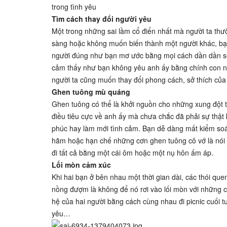
trong tình yêu
Tìm cách thay đổi người yêu
Một trong những sai lầm cổ điển nhất mà người ta thư
sàng hoặc không muốn biến thành một người khác, bạn s
người đúng như bạn mơ ước bằng mọi cách dần dần sẽ 
cảm thấy như bạn không yêu anh ấy bằng chính con ng
người ta cũng muốn thay đổi phong cách, sở thích củ
Ghen tuông mù quáng
Ghen tuông có thể là khởi nguồn cho những xung đột 
điều tiêu cực về anh ấy mà chưa chắc đã phải sự thậ
phúc hay làm mới tình cảm. Bạn dễ dàng mất kiểm soát
hãm hoặc hạn chế những cơn ghen tuông cô vớ là nói 
đi tất cả bằng một cái ôm hoặc một nụ hôn ấm áp.
Lối mòn cảm xúc
Khi hai bạn ở bên nhau một thời gian dài, các thói que
nồng đượm là không để nó rơi vào lối mòn với những cả
hệ của hai người bằng cách cùng nhau đi picnic cuối 
yêu…