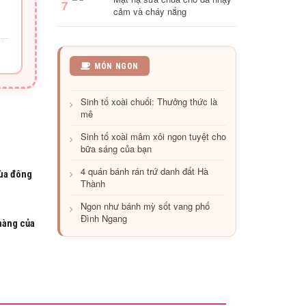
7
cảm và cháy nắng
Quán
MÓN NGON
lươn
ngon
Sinh tố xoài chuối: Thưởng thức là
tuyệt
mê
khiến
bạn
Sinh tố xoài mâm xôi ngon tuyệt cho
phải
bữa sáng của bạn
xuýt
xoa
4 quán bánh rán trứ danh đất Hà
ùa đông
Thành
Ngon như bánh mỳ sốt vang phố
Đình Ngang
hàng của