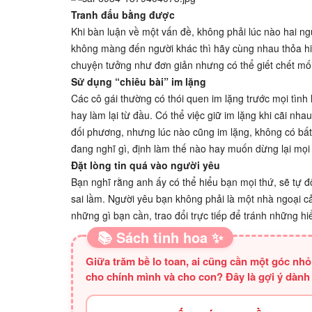
Tranh đấu bằng được
Khi bàn luận về một vấn đề, không phải lúc nào hai n
không màng đến người khác thì hãy cùng nhau thỏa h
chuyện tưởng như đơn giản nhưng có thể giết chết mối
Sử dụng “chiêu bài” im lặng
Các cô gái thường có thói quen im lặng trước mọi tình
hay làm lại từ đầu. Có thể việc giữ im lặng khi cãi nh
đối phương, nhưng lúc nào cũng im lặng, không có bất
đang nghĩ gì, định làm thế nào hay muốn dừng lại mọ
Đặt lòng tin quá vào người yêu
Bạn nghĩ rằng anh ấy có thể hiểu bạn mọi thứ, sẽ tự 
sai lầm. Người yêu bạn không phải là một nhà ngoại cảm
những gì bạn cần, trao đổi trực tiếp để tránh những h
📚 Sách tinh hoa ✨
Giữa trăm bề lo toan, ai cũng cần một góc nh
cho chính mình và cho con? Đây là gợi ý dành