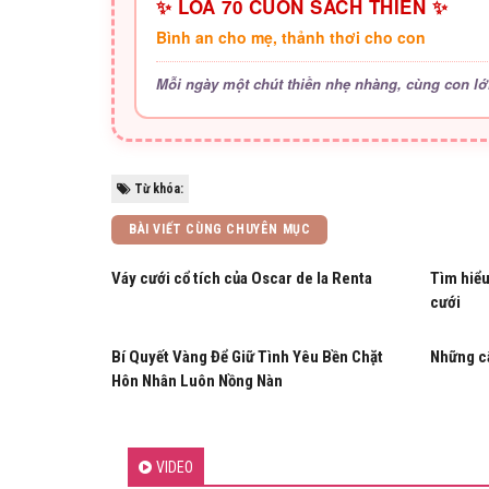
✨ LOA 70 CUỐN SÁCH THIỀN ✨
Bình an cho mẹ, thảnh thơi cho con
Mỗi ngày một chút thiền nhẹ nhàng, cùng con lớ
Từ khóa:
BÀI VIẾT CÙNG CHUYÊN MỤC
Váy cưới cổ tích của Oscar de la Renta
Tìm hiểu
cưới
Bí Quyết Vàng Để Giữ Tình Yêu Bền Chặt
Những câ
Hôn Nhân Luôn Nồng Nàn
VIDEO