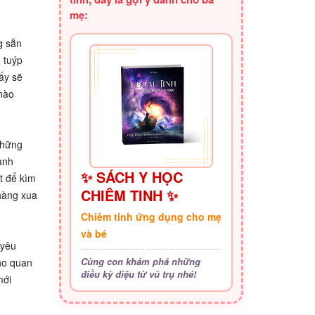
mẹ:
g sẵn
 tuýp
ấy sẽ
nào
những
ạnh
✨ SÁCH Y HỌC
t để kìm
CHIÊM TINH ✨
hàng xua
Chiêm tinh ứng dụng cho mẹ
và bé
 yêu
Cùng con khám phá những
cho quan
điều kỳ diệu từ vũ trụ nhé!
mới