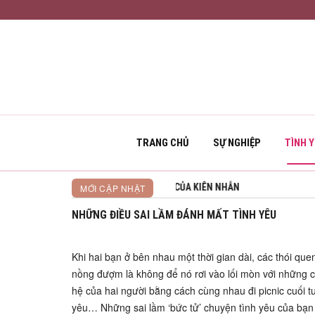
TRANG CHỦ
SỰ NGHIỆP
TÌNH 
NGƯỜI CHIẾN THẮNG
MỚI CẬP NHẬT
NHỮNG ĐIỀU SAI LẦM ĐÁNH MẤT TÌNH YÊU
Khi hai bạn ở bên nhau một thời gian dài, các thói que
nồng đượm là không để nó rơi vào lối mòn với những cả
hệ của hai người bằng cách cùng nhau đi picnic cuối 
yêu… Những sai lầm ‘bức tử’ chuyện tình yêu của bạn 