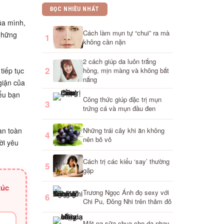
ĐỌC NHIỀU NHẤT
ủa mình,
Cách làm mụn tự “chui” ra mà
 những
1
không cần nặn
2 cách giúp da luôn trắng
2
tiếp tục
hồng, mịn màng và không bắt
nắng
giận của
iểu bạn
Công thức giúp đặc trị mụn
3
trứng cá và mụn đầu đen
Những trái cây khi ăn không
àn toàn
4
nên bỏ vỏ
ời yêu
Cách trị các kiểu ‘say’ thường
5
gặp
xúc
Trương Ngọc Ánh đọ sexy với
6
Chi Pu, Đông Nhi trên thảm đỏ
Mặt nạ sữa chua cho da nhạy