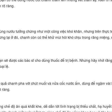
n rõ ràng.
ùng nướu tưởng chừng như một công việc khó khăn, nhưng trên thực t
ng lại ở đó, chanh còn có thể khử mùi hôi khó chịu trong răng miệng, 
n sẽ được các bác sĩ cho dùng thuốc để trị bệnh. Nhưng hãy nhớ rằng
ại lệ.
 quả chanh pha với chút muối và nửa cốc nước ấm, dùng để ngậm vài 
õ ràng.
 chế độ ăn quá khắt khe, dễ dẫn tới tình trạng bị thiếu chất, hạ huyết