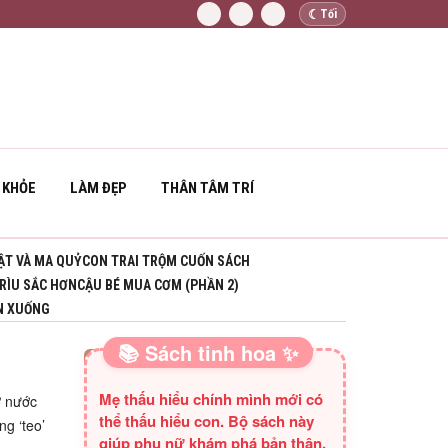
☾
Tối
 KHỎE
LÀM ĐẸP
THÂN TÂM TRÍ
ẬT VÀ MA QUỶ
CON TRAI TRỘM CUỐN SÁCH
 RÌU SẮC HƠN
CẬU BÉ MUA CƠM (PHẦN 2)
N XUỐNG
📚 Sách tinh hoa ✨
SÁCH HAY CHO BA MẸ
Mẹ thấu hiểu chính mình mới có
ở nước
thể thấu hiểu con. Bộ sách này
ng ‘teo’
giúp phụ nữ khám phá bản thân,