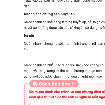
Thay vào đó, bạn nên duy trì thói quen uống một cốc
đặn.
Khống chế chứng cao huyết áp
Nước chanh có khả năng làm hạ huyết áp, cải thiện ch
huyết áp thường được các bác sĩ khuyên sử dụng nước
Hạ sốt
Muốn nhanh chóng hạ sốt, tránh tình trạng bị rối loạn
thì.
Nước chanh có nhiều tác dụng với sức khỏe không có 
mạnh và trọng lượng cơ thể bình thường thì bạn nên u
uống một cốc nước chanh (một quả chanh) mỗi ngày.
📚 Sách tinh hoa ✨
Mẹ muốn dành cho mình và con những điều tử tế
món quà tri thức để mẹ chiêm nghiệm mỗi ngà