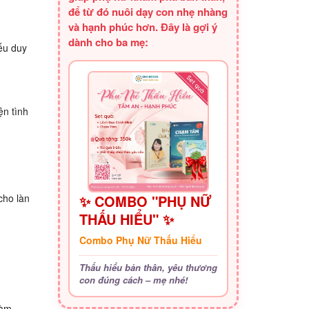
để từ đó nuôi dạy con nhẹ nhàng
và hạnh phúc hơn. Đây là gợi ý
dành cho ba mẹ:
ếu duy
ện tình
cho làn
✨ COMBO "PHỤ NỮ
THẤU HIỂU" ✨
Combo Phụ Nữ Thấu Hiểu
Thấu hiểu bản thân, yêu thương
con đúng cách – mẹ nhé!
làm