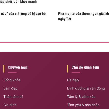
iúp phổi luôn khỏe mạnh
n náu” của vi trùng dễ bị bạn bỏ
Pha mojito dứa thơm ngon giải kh
ngày Tết
Chuyên mục
Chủ đề quan tâm
Sống khỏe
Da đẹp
Làm đẹp
Dinh dưỡng & vận động
Thân tâm trí
Tâm lý & cảm xúc
Gia đình
Tình yêu & hôn nhân