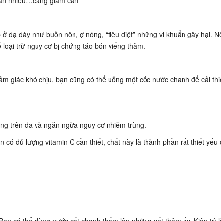
 ăn nhiều…càng giảm cân
ở dạ dày như buồn nôn, ợ nóng, “tiêu diệt” những vi khuẩn gây hại. N
 loại trừ nguy cơ bị chứng táo bón viếng thăm.
ảm giác khó chịu, bạn cũng có thể uống một cốc nước chanh để cải thi
ơng trên da và ngăn ngừa nguy cơ nhiễm trùng.
có đủ lượng vitamin C cần thiết, chất này là thành phần rất thiết yếu 
. Bạn có thể dùng nước cốt chanh thấm lên những vết thâm ấy. Kiên trì 