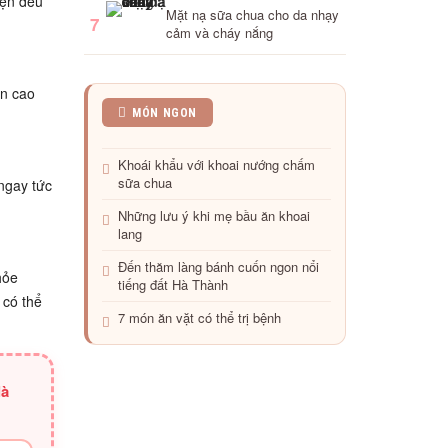
yện đều
Mặt nạ sữa chua cho da nhạy
7
cảm và cháy nắng
ân cao
9
MÓN NGON
thực
phẩm
Khoái khẩu với khoai nướng chấm
trị
sữa chua
 ngay tức
táo
bón
Những lưu ý khi mẹ bầu ăn khoai
cho
lang
mẹ
bầu
Đến thăm làng bánh cuốn ngon nổi
hỏe
tiếng đất Hà Thành
 có thể
7 món ăn vặt có thể trị bệnh
là