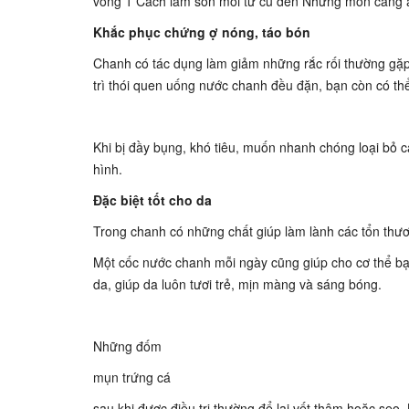
vòng 1 Cách làm son môi từ củ dền Những món càng
Khắc phục chứng ợ nóng, táo bón
Chanh có tác dụng làm giảm những rắc rối thường gặp 
trì thói quen uống nước chanh đều đặn, bạn còn có thể
Khi bị đầy bụng, khó tiêu, muốn nhanh chóng loại bỏ c
hình.
Đặc biệt tốt cho da
Trong chanh có những chất giúp làm lành các tổn thư
Một cốc nước chanh mỗi ngày cũng giúp cho cơ thể bạn 
da, giúp da luôn tươi trẻ, mịn màng và sáng bóng.
Những đốm
mụn trứng cá
sau khi được điều trị thường để lại vết thâm hoặc sẹo