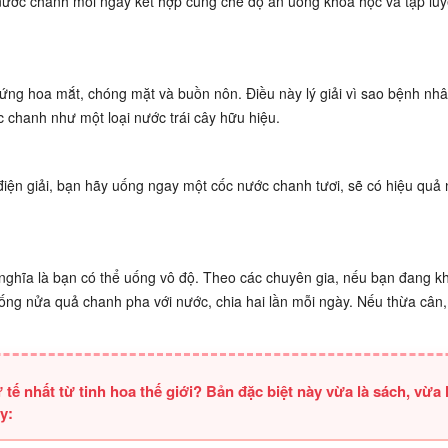
 nước chanh mỗi ngày kết hợp cùng chế độ ăn uống khoa học và tập lu
ứng hoa mắt, chóng mặt và buồn nôn. Điều này lý giải vì sao bệnh nh
 chanh như một loại nước trái cây hữu hiệu.
 điện giải, bạn hãy uống ngay một cốc nước chanh tươi, sẽ có hiệu quả
nghĩa là bạn có thể uống vô độ. Theo các chuyên gia, nếu bạn đang k
ống nửa quả chanh pha với nước, chia hai lần mỗi ngày. Nếu thừa cân,
 nhất từ tinh hoa thế giới? Bản đặc biệt này vừa là sách, vừa 
y: