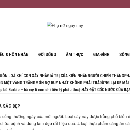
YÊU & HÔN NHÂN
ĐỜI SỐNG
ẨM THỰC
GIA ĐÌNH
SỐNG
UÔN LOÀI
KHỈ CON XÂY NHÀ
GIÁ TRỊ CỦA KIÊN NHẪN
NGƯỜI CHIẾN THẮNG
PH
G MỘT VẦNG TRĂNG
MÓN NỢ DUY NHẤT KHÔNG PHẢI TRẢ
DỪNG LẠI ĐỂ MÀI
 bê Barbie – bà mẹ 5 con chi tiền tỷ phẫu thuật
HÃY ĐẶT CỐC NƯỚC CỦA BẠ
À SẮC ĐẸP
uộc sống thường ngày của mỗi người. Loại cây này được trồng phổ biến 
c chữa bệnh và dùng làm đẹp rất hiệu quả. 4 loại thực phẩm càng ăn cà