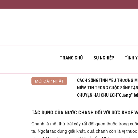
TRANG CHỦ
SỰ NGHIỆP
TÌNH 
CÁCH SỐNG
TÌNH YÊU THƯƠNG M
MỚI CẬP NHẬT
NIỀM TIN TRONG CUỘC SỐNG
TẶN
CHUYỆN HAI CHÚ ẾCH
“Cuồng” búp
TÁC DỤNG CỦA NƯỚC CHANH ĐỐI VỚI SỨC KHỎE V
Chanh là một thứ trái cây rất đỗi quen thuộc trong c
ta. Ngoài tác dụng giải khát, quả chanh còn là vị thuố