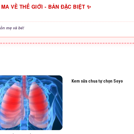
MA VỀ THẾ GIỚI - BẢN ĐẶC BIỆT ✨
hồn mẹ và bé!
Kem sữa chua tự chọn Soyo