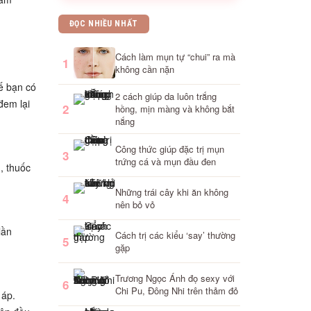
ĐỌC NHIỀU NHẤT
Cách làm mụn tự “chui” ra mà
1
không cần nặn
ế bạn có
2 cách giúp da luôn trắng
đem lại
2
hồng, mịn màng và không bắt
nắng
Công thức giúp đặc trị mụn
3
trứng cá và mụn đầu đen
, thuốc
Những trái cây khi ăn không
4
nên bỏ vỏ
lần
Cách trị các kiểu ‘say’ thường
5
gặp
Trương Ngọc Ánh đọ sexy với
6
Chi Pu, Đông Nhi trên thảm đỏ
 áp.