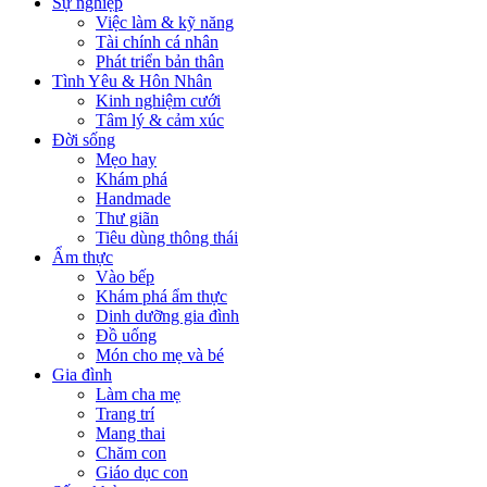
Sự nghiệp
Việc làm & kỹ năng
Tài chính cá nhân
Phát triển bản thân
Tình Yêu & Hôn Nhân
Kinh nghiệm cưới
Tâm lý & cảm xúc
Đời sống
Mẹo hay
Khám phá
Handmade
Thư giãn
Tiêu dùng thông thái
Ẩm thực
Vào bếp
Khám phá ẩm thực
Dinh dưỡng gia đình
Đồ uống
Món cho mẹ và bé
Gia đình
Làm cha mẹ
Trang trí
Mang thai
Chăm con
Giáo dục con