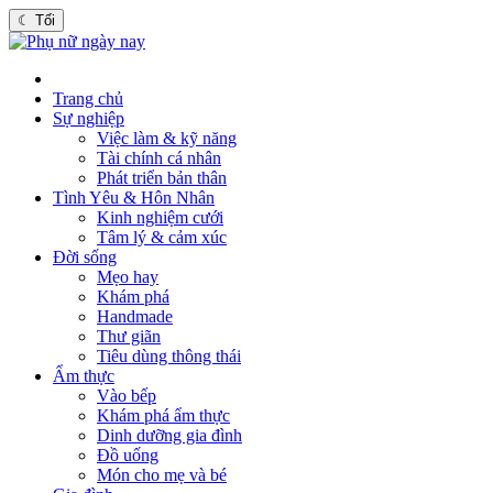
☾
Tối
Trang chủ
Sự nghiệp
Việc làm & kỹ năng
Tài chính cá nhân
Phát triển bản thân
Tình Yêu & Hôn Nhân
Kinh nghiệm cưới
Tâm lý & cảm xúc
Đời sống
Mẹo hay
Khám phá
Handmade
Thư giãn
Tiêu dùng thông thái
Ẩm thực
Vào bếp
Khám phá ẩm thực
Dinh dưỡng gia đình
Đồ uống
Món cho mẹ và bé