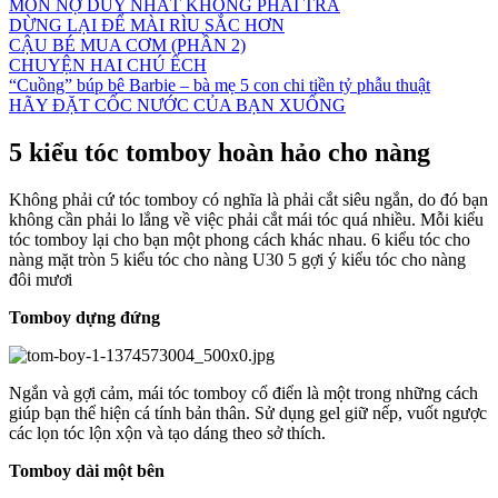
MÓN NỢ DUY NHẤT KHÔNG PHẢI TRẢ
DỪNG LẠI ĐỂ MÀI RÌU SẮC HƠN
CẬU BÉ MUA CƠM (PHẦN 2)
CHUYỆN HAI CHÚ ẾCH
“Cuồng” búp bê Barbie – bà mẹ 5 con chi tiền tỷ phẫu thuật
HÃY ĐẶT CỐC NƯỚC CỦA BẠN XUỐNG
5 kiểu tóc tomboy hoàn hảo cho nàng
Không phải cứ tóc tomboy có nghĩa là phải cắt siêu ngắn, do đó bạn
không cần phải lo lắng về việc phải cắt mái tóc quá nhiều. Mỗi kiểu
tóc tomboy lại cho bạn một phong cách khác nhau. 6 kiểu tóc cho
nàng mặt tròn 5 kiểu tóc cho nàng U30 5 gợi ý kiểu tóc cho nàng
đôi mươi
Tomboy dựng đứng
Ngắn và gợi cảm, mái tóc tomboy cổ điển là một trong những cách
giúp bạn thể hiện cá tính bản thân. Sử dụng gel giữ nếp, vuốt ngược
các lọn tóc lộn xộn và tạo dáng theo sở thích.
Tomboy dài một bên