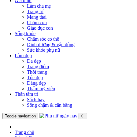
Gia đình
Làm cha mẹ
Trang trí
Mang thai
Chăm con
Giáo dục con
Sống khỏe
Chăm sóc cơ thể
Dinh dưỡng & vận động
Sức khỏe phụ nữ
Làm đẹp
Da đẹp
Trang điểm
Thời trang
Tóc đẹp
Dáng đẹp
Thẩm mỹ viện
Thân tâm trí
Sách hay
Sống chậm & cân bằng
Toggle navigation
☾
Trang chủ