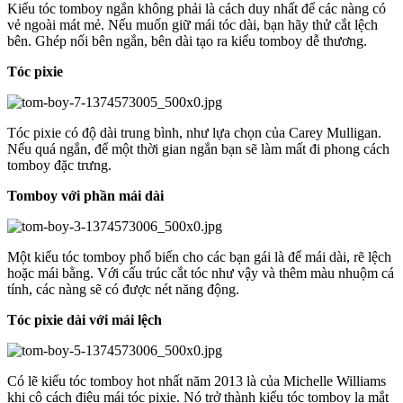
Kiểu tóc tomboy ngắn không phải là cách duy nhất để các nàng có
vẻ ngoài mát mẻ. Nếu muốn giữ mái tóc dài, bạn hãy thử cắt lệch
bên. Ghép nối bên ngắn, bên dài tạo ra kiểu tomboy dễ thương.
Tóc pixie
Tóc pixie có độ dài trung bình, như lựa chọn của Carey Mulligan.
Nếu quá ngắn, để một thời gian ngắn bạn sẽ làm mất đi phong cách
tomboy đặc trưng.
Tomboy với phần mái dài
Một kiểu tóc tomboy phổ biến cho các bạn gái là để mái dài, rẽ lệch
hoặc mái bằng. Với cấu trúc cắt tóc như vậy và thêm màu nhuộm cá
tính, các nàng sẽ có được nét năng động.
Tóc pixie dài với mái lệch
Có lẽ kiểu tóc tomboy hot nhất năm 2013 là của Michelle Williams
khi cô cách điệu mái tóc pixie. Nó trở thành kiểu tóc tomboy lạ mắt