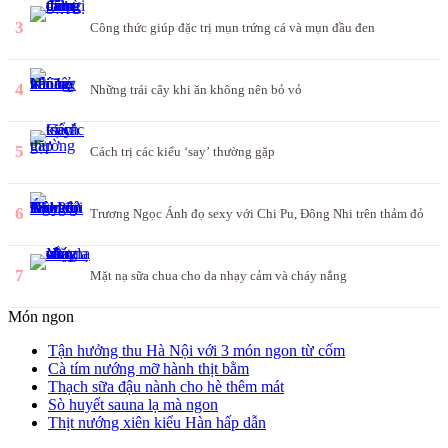
3
Công thức giúp đặc trị mụn trứng cá và mụn đầu đen
4
Những trái cây khi ăn không nên bỏ vỏ
5
Cách trị các kiểu ‘say’ thường gặp
6
Trương Ngọc Ánh đọ sexy với Chi Pu, Đông Nhi trên thảm đỏ
7
Mặt nạ sữa chua cho da nhạy cảm và cháy nắng
Món ngon
Tận hưởng thu Hà Nội với 3 món ngon từ cốm
Cà tím nướng mỡ hành thịt bằm
Thạch sữa đậu nành cho hè thêm mát
Sò huyết sauna lạ mà ngon
Thịt nướng xiên kiểu Hàn hấp dẫn