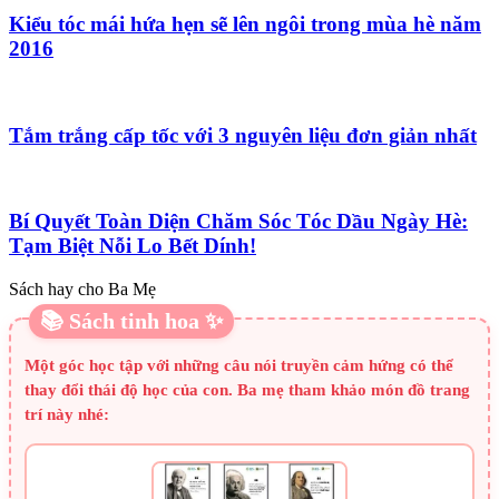
Kiểu tóc mái hứa hẹn sẽ lên ngôi trong mùa hè năm
2016
Tắm trắng cấp tốc với 3 nguyên liệu đơn giản nhất
Bí Quyết Toàn Diện Chăm Sóc Tóc Dầu Ngày Hè:
Tạm Biệt Nỗi Lo Bết Dính!
Sách hay cho Ba Mẹ
📚 Sách tinh hoa ✨
Một góc học tập với những câu nói truyền cảm hứng có thể
thay đổi thái độ học của con. Ba mẹ tham khảo món đồ trang
trí này nhé: