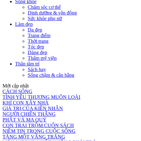
Sống khỏe
Chăm sóc cơ thể
Dinh dưỡng & vận động
Sức khỏe phụ nữ
Làm đẹp
Da đẹp
Trang điểm
Thời trang
Tóc đẹp
Dáng đẹp
Thẩm mỹ viện
Thân tâm trí
Sách hay
Sống chậm & cân bằng
Mới cập nhật
CÁCH SỐNG
TÌNH YÊU THƯƠNG MUÔN LOÀI
KHỈ CON XÂY NHÀ
GIÁ TRỊ CỦA KIÊN NHẪN
NGƯỜI CHIẾN THẮNG
PHẬT VÀ MA QUỶ
CON TRAI TRỘM CUỐN SÁCH
NIỀM TIN TRONG CUỘC SỐNG
TẶNG MỘT VẦNG TRĂNG