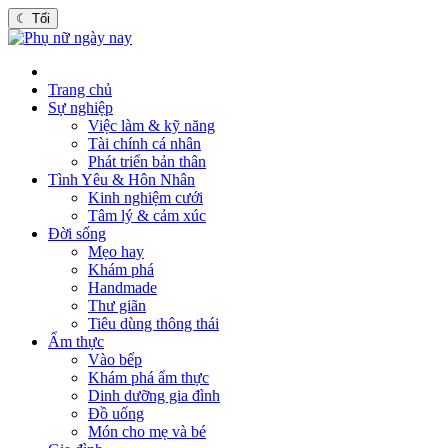
☾
Tối
Trang chủ
Sự nghiệp
Việc làm & kỹ năng
Tài chính cá nhân
Phát triển bản thân
Tình Yêu & Hôn Nhân
Kinh nghiệm cưới
Tâm lý & cảm xúc
Đời sống
Mẹo hay
Khám phá
Handmade
Thư giãn
Tiêu dùng thông thái
Ẩm thực
Vào bếp
Khám phá ẩm thực
Dinh dưỡng gia đình
Đồ uống
Món cho mẹ và bé