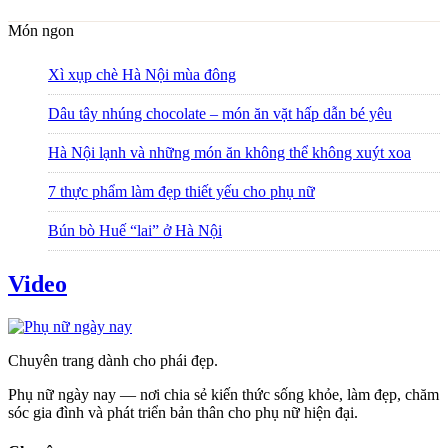
Món ngon
Xì xụp chè Hà Nội mùa đông
Dâu tây nhúng chocolate – món ăn vặt hấp dẫn bé yêu
Hà Nội lạnh và những món ăn không thể không xuýt xoa
7 thực phẩm làm đẹp thiết yếu cho phụ nữ
Bún bò Huế “lai” ở Hà Nội
Video
Chuyên trang dành cho phái đẹp.
Phụ nữ ngày nay — nơi chia sẻ kiến thức sống khỏe, làm đẹp, chăm
sóc gia đình và phát triển bản thân cho phụ nữ hiện đại.