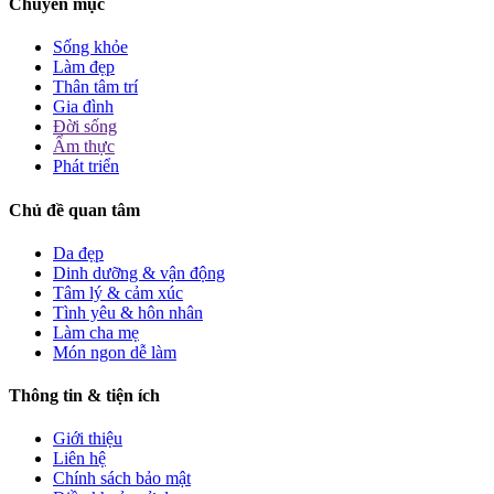
Chuyên mục
Sống khỏe
Làm đẹp
Thân tâm trí
Gia đình
Đời sống
Ẩm thực
Phát triển
Chủ đề quan tâm
Da đẹp
Dinh dưỡng & vận động
Tâm lý & cảm xúc
Tình yêu & hôn nhân
Làm cha mẹ
Món ngon dễ làm
Thông tin & tiện ích
Giới thiệu
Liên hệ
Chính sách bảo mật