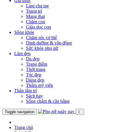
Gia đình
Làm cha mẹ
Trang trí
Mang thai
Chăm con
Giáo dục con
Sống khỏe
Chăm sóc cơ thể
Dinh dưỡng & vận động
Sức khỏe phụ nữ
Làm đẹp
Da đẹp
Trang điểm
Thời trang
Tóc đẹp
Dáng đẹp
Thẩm mỹ viện
Thân tâm trí
Sách hay
Sống chậm & cân bằng
Toggle navigation
☾
Trang chủ