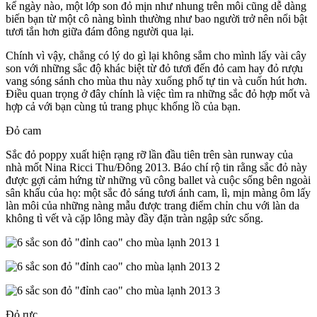
kể ngày nào, một lớp son đỏ mịn như nhung trên môi cũng dễ dàng
biến bạn từ một cô nàng bình thường như bao người trở nên nổi bật
tươi tắn hơn giữa đám đông người qua lại.
Chính vì vậy, chẳng có lý do gì lại không sắm cho mình lấy vài cây
son với những sắc độ khác biệt từ đỏ tươi đến đỏ cam hay đỏ rượu
vang sóng sánh cho mùa thu này xuống phố tự tin và cuốn hút hơn.
Điều quan trọng ở đây chính là việc tìm ra những sắc đỏ hợp mốt và
hợp cả với bạn cùng tủ trang phục khổng lồ của bạn.
Đỏ cam
Sắc đỏ poppy xuất hiện rạng rỡ lần đầu tiên trên sàn runway của
nhà mốt Nina Ricci Thu/Đông 2013. Báo chí rộ tin rằng sắc đỏ này
được gợi cảm hứng từ những vũ công ballet và cuộc sống bên ngoài
sân khấu của họ: một sắc đỏ sáng tươi ánh cam, lì, mịn màng ôm lấy
làn môi của những nàng mẫu được trang điểm chỉn chu với làn da
không tì vết và cặp lông mày đầy đặn tràn ngập sức sống.
Đỏ rực