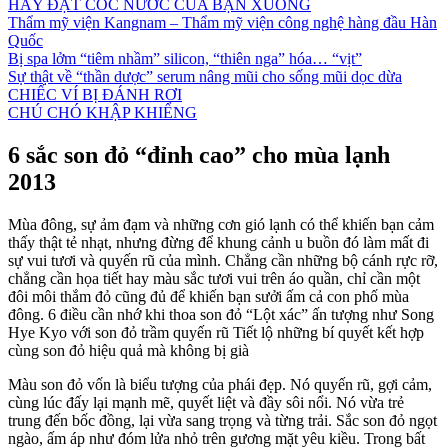
HÃY ĐẶT CỐC NƯỚC CỦA BẠN XUỐNG
Thẩm mỹ viện Kangnam – Thẩm mỹ viện công nghệ hàng đầu Hàn
Quốc
Bị spa lởm “tiêm nhầm” silicon, “thiên nga” hóa… “vịt”
Sự thật về “thần dược” serum nâng mũi cho sống mũi dọc dừa
CHIẾC VÍ BỊ ĐÁNH RƠI
CHÚ CHÓ KHẬP KHIỂNG
6 sắc son đỏ “đỉnh cao” cho mùa lạnh
2013
Mùa đông, sự ảm đạm và những cơn gió lạnh có thể khiến bạn cảm
thấy thật tẻ nhạt, nhưng đừng để khung cảnh u buồn đó làm mất đi
sự vui tươi và quyến rũ của mình. Chẳng cần những bộ cánh rực rỡ,
chẳng cần họa tiết hay màu sắc tươi vui trên áo quần, chỉ cần một
đôi môi thắm đỏ cũng đủ để khiến bạn sưởi ấm cả con phố mùa
đông. 6 điều cần nhớ khi thoa son đỏ “Lột xác” ấn tượng như Song
Hye Kyo với son đỏ trầm quyến rũ Tiết lộ những bí quyết kết hợp
cùng son đỏ hiệu quả mà không bị già
Màu son đỏ vốn là biểu tượng của phái đẹp. Nó quyến rũ, gợi cảm,
cùng lúc đấy lại mạnh mẽ, quyết liệt và đầy sôi nổi. Nó vừa trẻ
trung đến bốc đồng, lại vừa sang trọng và từng trải. Sắc son đỏ ngọt
ngào, ấm áp như đóm lửa nhỏ trên gương mặt yêu kiều. Trong bất