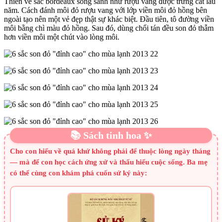
Thiên về sắc bordeaux sóng sánh như rượu vang được trưng cất lâu
năm. Cách đánh môi đỏ rượu vang với lớp viền môi đỏ hồng bên
ngoài tạo nên một vẻ đẹp thật sự khác biệt. Đầu tiên, tô đường viền
môi bằng chì màu đỏ hồng. Sau đó, dùng chổi tán đều son đỏ thẫm
hơn viền môi một chút vào lòng môi.
📚 Sách tinh hoa ✨
Cho con hiểu về quá khứ không phải để thuộc lòng ngày tháng
— mà để con học cách ứng xử và thấu hiểu cuộc sống. Ba mẹ
có thể cùng con khám phá cuốn sử ký này: