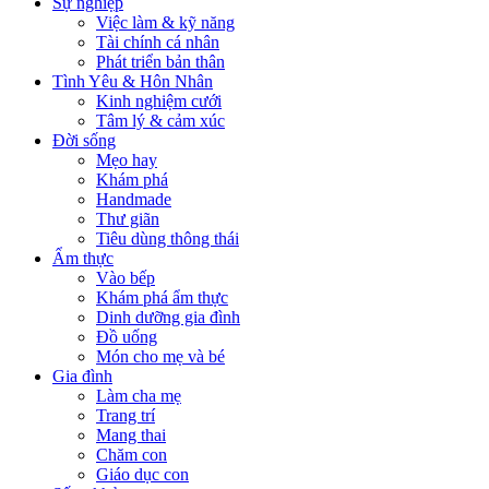
Sự nghiệp
Việc làm & kỹ năng
Tài chính cá nhân
Phát triển bản thân
Tình Yêu & Hôn Nhân
Kinh nghiệm cưới
Tâm lý & cảm xúc
Đời sống
Mẹo hay
Khám phá
Handmade
Thư giãn
Tiêu dùng thông thái
Ẩm thực
Vào bếp
Khám phá ẩm thực
Dinh dưỡng gia đình
Đồ uống
Món cho mẹ và bé
Gia đình
Làm cha mẹ
Trang trí
Mang thai
Chăm con
Giáo dục con