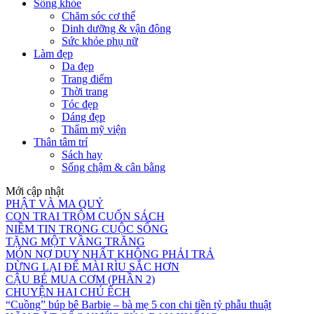
Sống khỏe
Chăm sóc cơ thể
Dinh dưỡng & vận động
Sức khỏe phụ nữ
Làm đẹp
Da đẹp
Trang điểm
Thời trang
Tóc đẹp
Dáng đẹp
Thẩm mỹ viện
Thân tâm trí
Sách hay
Sống chậm & cân bằng
Mới cập nhật
PHẬT VÀ MA QUỶ
CON TRAI TRỘM CUỐN SÁCH
NIỀM TIN TRONG CUỘC SỐNG
TẶNG MỘT VẦNG TRĂNG
MÓN NỢ DUY NHẤT KHÔNG PHẢI TRẢ
DỪNG LẠI ĐỂ MÀI RÌU SẮC HƠN
CẬU BÉ MUA CƠM (PHẦN 2)
CHUYỆN HAI CHÚ ẾCH
“Cuồng” búp bê Barbie – bà mẹ 5 con chi tiền tỷ phẫu thuật