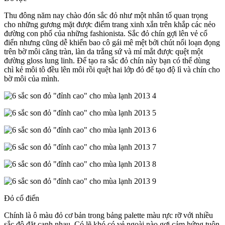
Thu đông năm nay chào đón sắc đỏ như một nhân tố quan trọng
cho những gương mặt được điểm trang xinh xắn trên khắp các nẻo
đường con phố của những fashionista. Sắc đỏ chín gợi lên vẻ cổ
điển nhưng cũng dễ khiến bao cô gái mê mệt bởi chút nổi loạn đọng
trên bờ môi căng tràn, làn da trắng sứ và mí mắt được quệt một
đường gloss lung linh. Để tạo ra sắc đỏ chín này bạn có thể dùng
chì kẻ môi tô đều lên môi rồi quệt hai lớp đỏ để tạo độ lì và chín cho
bờ môi của mình.
Đỏ cổ điển
Chính là ô màu đỏ cơ bản trong bảng palette màu rực rỡ với nhiều
sắc độ đặt cạnh nhau. Có lẽ khó có vẻ ngoài nào gợi cảm hứng tuôn