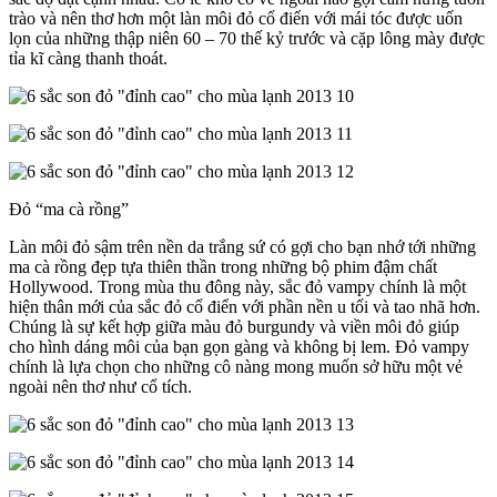
trào và nên thơ hơn một làn môi đỏ cổ điển với mái tóc được uốn
lọn của những thập niên 60 – 70 thế kỷ trước và cặp lông mày được
tỉa kĩ càng thanh thoát.
Đỏ “ma cà rồng”
Làn môi đỏ sậm trên nền da trắng sứ có gợi cho bạn nhớ tới những
ma cà rồng đẹp tựa thiên thần trong những bộ phim đậm chất
Hollywood. Trong mùa thu đông này, sắc đỏ vampy chính là một
hiện thân mới của sắc đỏ cổ điển với phần nền u tối và tao nhã hơn.
Chúng là sự kết hợp giữa màu đỏ burgundy và viền môi đỏ giúp
cho hình dáng môi của bạn gọn gàng và không bị lem. Đỏ vampy
chính là lựa chọn cho những cô nàng mong muốn sở hữu một vẻ
ngoài nên thơ như cổ tích.