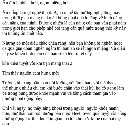
Ăn được nhiều hơn, ngon miệng hơn
Ăn uống là một nghệ thuật. Bạn có thể tận hưởng nghệ thuật này
trong thời gian mang thai mà không phải quá lo lắng về hình dáng,
cân nặng của mình. Đương nhiên là cân nặng của bạn vẫn phải nằm
trong giới hạn cho phép nhé bởi tăng cân quá mức trong thời kỳ này
thì không ổn chút nào.
Nhưng có một điều chắc chắn rằng, nếu bạn không bị nghén hoặc
đã qua giai đoạn nghén ngẩm thì bạn ăn sẽ rất ngon miệng. Và điều
này sẽ khiến tinh thần của bạn sẽ đi lên rõ rệt đấy.
Tìm thấy nguồn cảm hứng mới
Trước khi mang bầu, bạn nói không với âm nhạc, với thể thao,…
thế nhưng nhiều chị em khi bước chân vào thai kỳ, họ cố gắng làm
bé trong bụng được khỏe mạnh vui vẻ bằng cách tham gia vào
những hoạt động này.
Chỉ vài ngày, họ thấy sảng khoái trong người, người khỏe mạnh
hơn, thư thái hơn bởi những bản nhạc Beethoven quá tuyệt vời cùng
những động tác thể dục đơn giản mà tốt cho sức khỏe của hai mẹ
con.