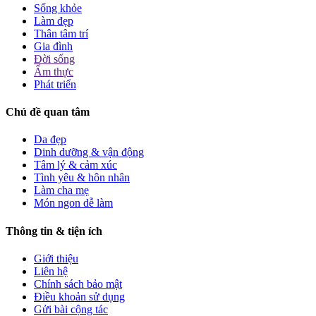
Sống khỏe
Làm đẹp
Thân tâm trí
Gia đình
Đời sống
Ẩm thực
Phát triển
Chủ đề quan tâm
Da đẹp
Dinh dưỡng & vận động
Tâm lý & cảm xúc
Tình yêu & hôn nhân
Làm cha mẹ
Món ngon dễ làm
Thông tin & tiện ích
Giới thiệu
Liên hệ
Chính sách bảo mật
Điều khoản sử dụng
Gửi bài cộng tác