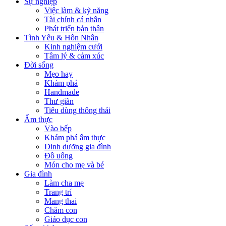
Sự nghiệp
Việc làm & kỹ năng
Tài chính cá nhân
Phát triển bản thân
Tình Yêu & Hôn Nhân
Kinh nghiệm cưới
Tâm lý & cảm xúc
Đời sống
Mẹo hay
Khám phá
Handmade
Thư giãn
Tiêu dùng thông thái
Ẩm thực
Vào bếp
Khám phá ẩm thực
Dinh dưỡng gia đình
Đồ uống
Món cho mẹ và bé
Gia đình
Làm cha mẹ
Trang trí
Mang thai
Chăm con
Giáo dục con