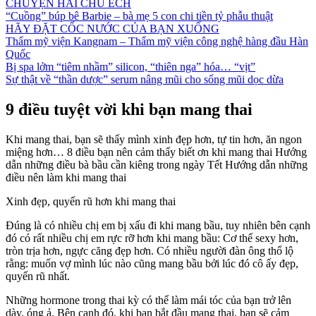
CHUYỆN HAI CHÚ ẾCH
“Cuồng” búp bê Barbie – bà mẹ 5 con chi tiền tỷ phẫu thuật
HÃY ĐẶT CỐC NƯỚC CỦA BẠN XUỐNG
Thẩm mỹ viện Kangnam – Thẩm mỹ viện công nghệ hàng đầu Hàn
Quốc
Bị spa lởm “tiêm nhầm” silicon, “thiên nga” hóa… “vịt”
Sự thật về “thần dược” serum nâng mũi cho sống mũi dọc dừa
9 điều tuyệt vời khi bạn mang thai
Khi mang thai, bạn sẽ thấy mình xinh đẹp hơn, tự tin hơn, ăn ngon
miệng hơn… 8 điều bạn nên cảm thấy biết ơn khi mang thai Hướng
dẫn những điều bà bầu cần kiêng trong ngày Tết Hướng dẫn những
điều nên làm khi mang thai
Xinh đẹp, quyến rũ hơn khi mang thai
Đúng là có nhiều chị em bị xấu đi khi mang bầu, tuy nhiên bên cạnh
đó có rất nhiều chị em rực rỡ hơn khi mang bầu: Cơ thể sexy hơn,
tròn trịa hơn, ngực căng đẹp hơn. Có nhiều người đàn ông thổ lộ
rằng: muốn vợ mình lúc nào cũng mang bầu bởi lúc đó cô ấy đẹp,
quyến rũ nhất.
Những hormone trong thai kỳ có thể làm mái tóc của bạn trở lên
dày, óng ả. Bên cạnh đó, khi bạn bắt đầu mang thai, bạn sẽ cảm