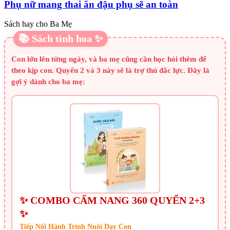
Phụ nữ mang thai ăn đậu phụ sẽ an toàn
Sách hay cho Ba Mẹ
📚 Sách tinh hoa ✨
Con lớn lên từng ngày, và ba mẹ cũng cần học hỏi thêm để
theo kịp con. Quyển 2 và 3 này sẽ là trợ thủ đắc lực. Đây là
gợi ý dành cho ba mẹ:
✨ COMBO CẨM NANG 360 QUYỂN 2+3
✨
Tiếp Nối Hành Trình Nuôi Dạy Con