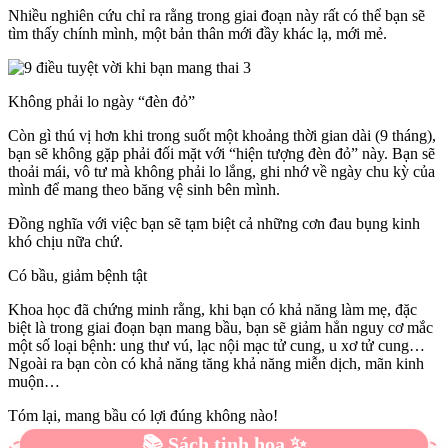
Nhiều nghiên cứu chỉ ra rằng trong giai đoạn này rất có thể bạn sẽ
tìm thấy chính mình, một bản thân mới đầy khác lạ, mới mẻ.
Không phải lo ngày “đèn đỏ”
Còn gì thú vị hơn khi trong suốt một khoảng thời gian dài (9 tháng),
bạn sẽ không gặp phải đối mặt với “hiện tượng đèn đỏ” này. Bạn sẽ
thoải mái, vô tư mà không phải lo lắng, ghi nhớ về ngày chu kỳ của
mình để mang theo băng vệ sinh bên mình.
Đồng nghĩa với việc bạn sẽ tạm biệt cả những cơn đau bụng kinh
khó chịu nữa chứ.
Có bầu, giảm bệnh tật
Khoa học đã chứng minh rằng, khi bạn có khả năng làm mẹ, đặc
biệt là trong giai đoạn bạn mang bầu, bạn sẽ giảm hẳn nguy cơ mắc
một số loại bệnh: ung thư vú, lạc nội mạc tử cung, u xơ tử cung…
Ngoài ra bạn còn có khả năng tăng khả năng miễn dịch, mãn kinh
muộn…
Tóm lại, mang bầu có lợi đúng không nào!
📚 Sách tinh hoa ✨