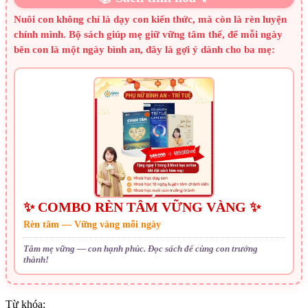
Nuôi con không chỉ là dạy con kiến thức, mà còn là rèn luyện
chính mình. Bộ sách giúp mẹ giữ vững tâm thế, để mỗi ngày
bên con là một ngày bình an, đây là gợi ý dành cho ba mẹ:
✨ COMBO RÈN TÂM VỮNG VÀNG ✨
Rèn tâm — Vững vàng mỗi ngày
Tâm mẹ vững — con hạnh phúc. Đọc sách để cùng con trưởng
thành!
Từ khóa: