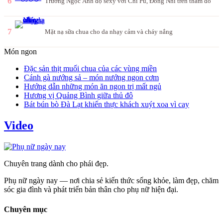
6
Trương Ngọc Ánh đọ sexy với Chi Pu, Đông Nhi trên thảm đỏ
7
Mặt nạ sữa chua cho da nhạy cảm và cháy nắng
Món ngon
Đặc sản thịt muối chua của các vùng miền
Cánh gà nướng sả – món nướng ngon cơm
Hướng dẫn những món ăn ngon trị mất ngủ
Hương vị Quảng Bình giữa thủ đô
Bát bún bò Đà Lạt khiến thực khách xuýt xoa vì cay
Video
Chuyên trang dành cho phái đẹp.
Phụ nữ ngày nay — nơi chia sẻ kiến thức sống khỏe, làm đẹp, chăm
sóc gia đình và phát triển bản thân cho phụ nữ hiện đại.
Chuyên mục