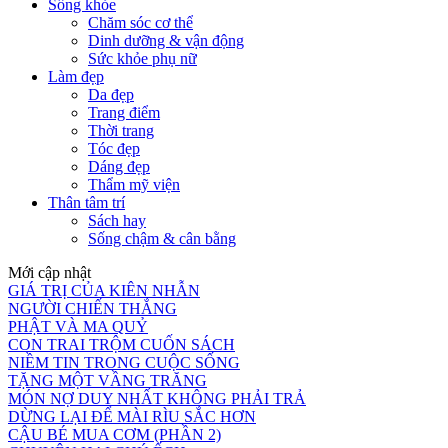
Sống khỏe
Chăm sóc cơ thể
Dinh dưỡng & vận động
Sức khỏe phụ nữ
Làm đẹp
Da đẹp
Trang điểm
Thời trang
Tóc đẹp
Dáng đẹp
Thẩm mỹ viện
Thân tâm trí
Sách hay
Sống chậm & cân bằng
Mới cập nhật
GIÁ TRỊ CỦA KIÊN NHẪN
NGƯỜI CHIẾN THẮNG
PHẬT VÀ MA QUỶ
CON TRAI TRỘM CUỐN SÁCH
NIỀM TIN TRONG CUỘC SỐNG
TẶNG MỘT VẦNG TRĂNG
MÓN NỢ DUY NHẤT KHÔNG PHẢI TRẢ
DỪNG LẠI ĐỂ MÀI RÌU SẮC HƠN
CẬU BÉ MUA CƠM (PHẦN 2)