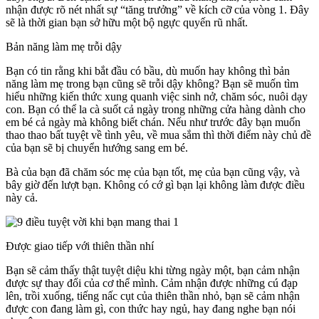
nhận được rõ nét nhất sự “tăng trưởng” về kích cỡ của vòng 1. Đây
sẽ là thời gian bạn sở hữu một bộ ngực quyến rũ nhất.
Bản năng làm mẹ trỗi dậy
Bạn có tin rằng khi bắt đầu có bầu, dù muốn hay không thì bản
năng làm mẹ trong bạn cũng sẽ trỗi dậy không? Bạn sẽ muốn tìm
hiểu những kiến thức xung quanh việc sinh nở, chăm sóc, nuôi dạy
con. Bạn có thể la cà suốt cả ngày trong những cửa hàng dành cho
em bé cả ngày mà không biết chán. Nếu như trước đây bạn muốn
thao thao bất tuyệt về tình yêu, về mua sắm thì thời điểm này chủ đề
của bạn sẽ bị chuyển hướng sang em bé.
Bà của bạn đã chăm sóc mẹ của bạn tốt, mẹ của bạn cũng vậy, và
bây giờ đến lượt bạn. Không có cớ gì bạn lại không làm được điều
này cả.
Được giao tiếp với thiên thần nhí
Bạn sẽ cảm thấy thật tuyệt diệu khi từng ngày một, bạn cảm nhận
được sự thay đổi của cơ thể mình. Cảm nhận được những cú đạp
lên, trồi xuống, tiếng nấc cụt của thiên thần nhỏ, bạn sẽ cảm nhận
được con đang làm gì, con thức hay ngủ, hay đang nghe bạn nói