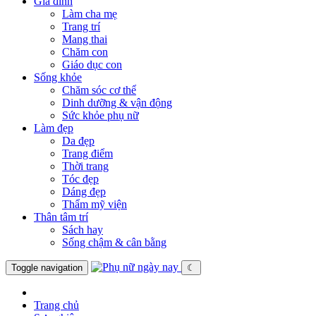
Gia đình
Làm cha mẹ
Trang trí
Mang thai
Chăm con
Giáo dục con
Sống khỏe
Chăm sóc cơ thể
Dinh dưỡng & vận động
Sức khỏe phụ nữ
Làm đẹp
Da đẹp
Trang điểm
Thời trang
Tóc đẹp
Dáng đẹp
Thẩm mỹ viện
Thân tâm trí
Sách hay
Sống chậm & cân bằng
Toggle navigation
☾
Trang chủ