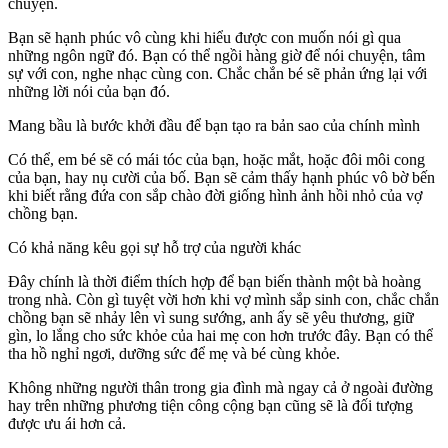
chuyện.
Bạn sẽ hạnh phúc vô cùng khi hiểu được con muốn nói gì qua
những ngôn ngữ đó. Bạn có thể ngồi hàng giờ để nói chuyện, tâm
sự với con, nghe nhạc cùng con. Chắc chắn bé sẽ phản ứng lại với
những lời nói của bạn đó.
Mang bầu là bước khởi đầu để bạn tạo ra bản sao của chính mình
Có thể, em bé sẽ có mái tóc của bạn, hoặc mắt, hoặc đôi môi cong
của bạn, hay nụ cười của bố. Bạn sẽ cảm thấy hạnh phúc vô bờ bến
khi biết rằng đứa con sắp chào đời giống hình ảnh hồi nhỏ của vợ
chồng bạn.
Có khả năng kêu gọi sự hỗ trợ của người khác
Đây chính là thời điểm thích hợp để bạn biến thành một bà hoàng
trong nhà. Còn gì tuyệt vời hơn khi vợ mình sắp sinh con, chắc chắn
chồng bạn sẽ nhảy lên vì sung sướng, anh ấy sẽ yêu thương, giữ
gìn, lo lắng cho sức khỏe của hai mẹ con hơn trước đây. Bạn có thể
tha hồ nghỉ ngơi, dưỡng sức để mẹ và bé cùng khỏe.
Không những người thân trong gia đình mà ngay cả ở ngoài đường
hay trên những phương tiện công cộng bạn cũng sẽ là đối tượng
được ưu ái hơn cả.