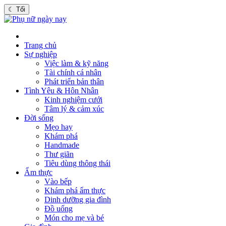
☾
Tối
Trang chủ
Sự nghiệp
Việc làm & kỹ năng
Tài chính cá nhân
Phát triển bản thân
Tình Yêu & Hôn Nhân
Kinh nghiệm cưới
Tâm lý & cảm xúc
Đời sống
Mẹo hay
Khám phá
Handmade
Thư giãn
Tiêu dùng thông thái
Ẩm thực
Vào bếp
Khám phá ẩm thực
Dinh dưỡng gia đình
Đồ uống
Món cho mẹ và bé