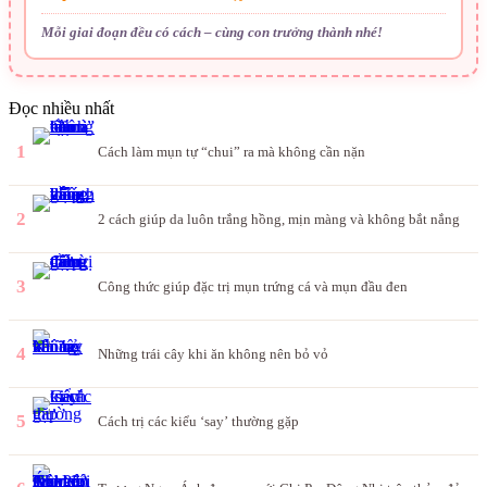
Mỗi giai đoạn đều có cách – cùng con trưởng thành nhé!
Đọc nhiều nhất
1
Cách làm mụn tự “chui” ra mà không cần nặn
2
2 cách giúp da luôn trắng hồng, mịn màng và không bắt nắng
3
Công thức giúp đặc trị mụn trứng cá và mụn đầu đen
4
Những trái cây khi ăn không nên bỏ vỏ
5
Cách trị các kiểu ‘say’ thường gặp