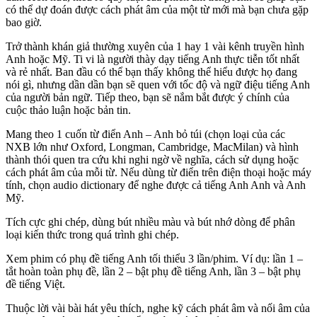
có thể dự đoán được cách phát âm của một từ mới mà bạn chưa gặp
bao giờ.
Trở thành khán giả thường xuyên của 1 hay 1 vài kênh truyền hình
Anh hoặc Mỹ. Ti vi là người thày dạy tiếng Anh thực tiễn tốt nhất
và rẻ nhất. Ban đầu có thể bạn thấy không thể hiểu được họ đang
nói gì, nhưng dần dần bạn sẽ quen với tốc độ và ngữ điệu tiếng Anh
của người bản ngữ. Tiếp theo, bạn sẽ nắm bắt được ý chính của
cuộc thảo luận hoặc bản tin.
Mang theo 1 cuốn từ điển Anh – Anh bỏ túi (chọn loại của các
NXB lớn như Oxford, Longman, Cambridge, MacMilan) và hình
thành thói quen tra cứu khi nghi ngờ về nghĩa, cách sử dụng hoặc
cách phát âm của mỗi từ. Nếu dùng từ điển trên điện thoại hoặc máy
tính, chọn audio dictionary để nghe được cả tiếng Anh Anh và Anh
Mỹ.
Tích cực ghi chép, dùng bút nhiều màu và bút nhớ dòng để phân
loại kiến thức trong quá trình ghi chép.
Xem phim có phụ đề tiếng Anh tối thiểu 3 lần/phim. Ví dụ: lần 1 –
tắt hoàn toàn phụ đề, lần 2 – bật phụ đề tiếng Anh, lần 3 – bật phụ
đề tiếng Việt.
Thuộc lời vài bài hát yêu thích, nghe kỹ cách phát âm và nối âm của