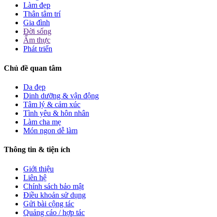
Làm đẹp
Thân tâm trí
Gia đình
Đời sống
Ẩm thực
Phát triển
Chủ đề quan tâm
Da đẹp
Dinh dưỡng & vận động
Tâm lý & cảm xúc
Tình yêu & hôn nhân
Làm cha mẹ
Món ngon dễ làm
Thông tin & tiện ích
Giới thiệu
Liên hệ
Chính sách bảo mật
Điều khoản sử dụng
Gửi bài cộng tác
Quảng cáo / hợp tác