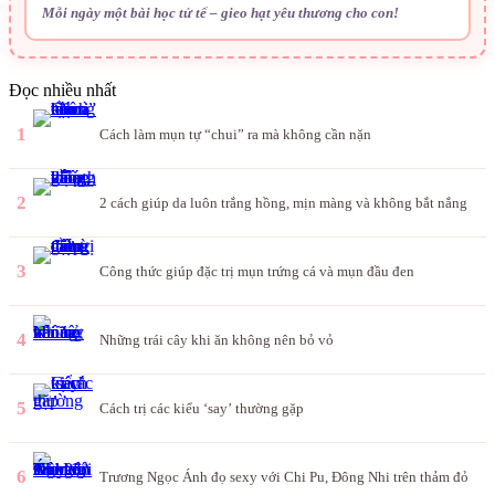
Mỗi ngày một bài học tử tế – gieo hạt yêu thương cho con!
Đọc nhiều nhất
1
Cách làm mụn tự “chui” ra mà không cần nặn
2
2 cách giúp da luôn trắng hồng, mịn màng và không bắt nắng
3
Công thức giúp đặc trị mụn trứng cá và mụn đầu đen
4
Những trái cây khi ăn không nên bỏ vỏ
5
Cách trị các kiểu ‘say’ thường gặp
6
Trương Ngọc Ánh đọ sexy với Chi Pu, Đông Nhi trên thảm đỏ