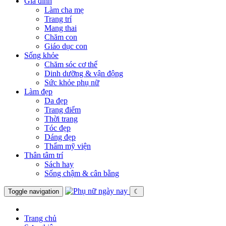
Gia đình
Làm cha mẹ
Trang trí
Mang thai
Chăm con
Giáo dục con
Sống khỏe
Chăm sóc cơ thể
Dinh dưỡng & vận động
Sức khỏe phụ nữ
Làm đẹp
Da đẹp
Trang điểm
Thời trang
Tóc đẹp
Dáng đẹp
Thẩm mỹ viện
Thân tâm trí
Sách hay
Sống chậm & cân bằng
Toggle navigation
☾
Trang chủ