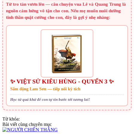
Từ tro tàn vươn lên — câu chuyện vua Lê và Quang Trung là
nguồn cảm hứng vô tận cho con. Nếu mẹ muốn nuôi dưỡng
tinh thần quật cường cho con, đây là gợi ý nhẹ nhàng:
✨ VIỆT SỬ KIÊU HÙNG - QUYỂN 3 ✨
Sấm động Lam Sơn — tiếp nối kỳ tích
Học từ quá khứ để con tự tin bước tới tương lai!
Từ khóa:
Bài viết cùng chuyên mục