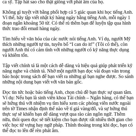
ca sỹ. Tập hát sao cho thật giống với phát âm của họ.
Không gì tuyệt vời bằng phối hợp cả 5 giác quan khi học tiếng Anh.
Vì thế, hãy tập viết nhật ký hàng ngày bằng tiếng Anh, mỗi ngày 1
đoạn ngắn khoảng 50 từ. Có thể rủ thêm bạn để luyện tập qua hình
thức trao đổi email hàng ngày.
Tìm hiểu về văn hóa của các nước nói tiếng Anh. Ví dụ, người Mỹ
thích những người tự tin, tuyên bố “I can do it!” (Tôi có thể), còn
người Anh thì có cảm tình với những người có kỹ năng thực dụng
và khiêm tốn.
Tập viết chính tả là một cách dễ dàng và hiệu quả giúp phát triển kỹ
năng nghe và chính tả. Nhờ một người bạn đọc vài đoạn văn trong
báo hoặc trong sách để bạn viết ra những gì bạn nghe được. So sánh
những nội dung bạn viết với văn bản gốc.
Đọc tin tức hoặc báo tiếng Anh, chọn chủ đề bạn thực sự quan tâm.
Ví dụ: Nếu bạn là sinh viên khoa Tài chính – Ngân hàng, có thể bạn
sẽ hứng thú với nhiệm vụ tìm hiểu xem các phóng viên nước ngoài
trên tờ Times nhận định thế nào về tỉ giá vàng/đô, và sự hứng thú
thực sự sẽ khiến bạn dễ dàng vượt qua rào cản ngôn ngữ. Thêm
nữa, thói quen đọc sẽ tiết kiệm cho bạn được rất nhiều thời gian cho
việc học từ vựng hay ngữ pháp. Thỉnh thoảng trong khi đọc, bạn có
thể đọc to lên để rèn phát âm.