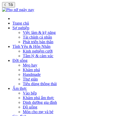
☾
Tối
Trang chủ
Sự nghiệp
Việc làm & kỹ năng
Tài chính cá nhân
Phát triển bản thân
Tình Yêu & Hôn Nhân
Kinh nghiệm cưới
Tâm lý & cảm xúc
Đời sống
Mẹo hay
Khám phá
Handmade
Thư giãn
Tiêu dùng thông thái
Ẩm thực
Vào bếp
Khám phá ẩm thực
Dinh dưỡng gia đình
Đồ uống
Món cho mẹ và bé