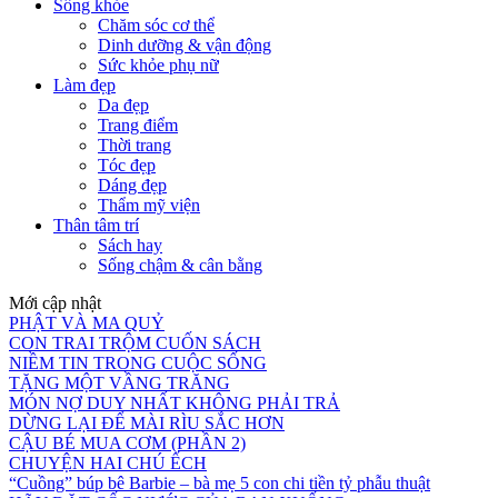
Sống khỏe
Chăm sóc cơ thể
Dinh dưỡng & vận động
Sức khỏe phụ nữ
Làm đẹp
Da đẹp
Trang điểm
Thời trang
Tóc đẹp
Dáng đẹp
Thẩm mỹ viện
Thân tâm trí
Sách hay
Sống chậm & cân bằng
Mới cập nhật
PHẬT VÀ MA QUỶ
CON TRAI TRỘM CUỐN SÁCH
NIỀM TIN TRONG CUỘC SỐNG
TẶNG MỘT VẦNG TRĂNG
MÓN NỢ DUY NHẤT KHÔNG PHẢI TRẢ
DỪNG LẠI ĐỂ MÀI RÌU SẮC HƠN
CẬU BÉ MUA CƠM (PHẦN 2)
CHUYỆN HAI CHÚ ẾCH
“Cuồng” búp bê Barbie – bà mẹ 5 con chi tiền tỷ phẫu thuật