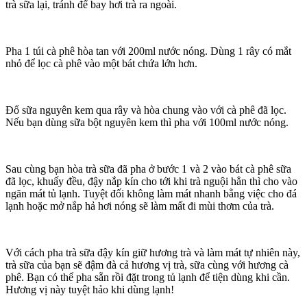
trà sữa lại, tránh để bay hơi trà ra ngoài.
Pha 1 túi cà phê hòa tan với 200ml nước nóng. Dùng 1 rây có mắt
nhỏ để lọc cà phê vào một bát chứa lớn hơn.
Đổ sữa nguyên kem qua rây và hòa chung vào với cà phê đã lọc.
Nếu bạn dùng sữa bột nguyên kem thì pha với 100ml nước nóng.
Sau cùng bạn hòa trà sữa đã pha ở bước 1 và 2 vào bát cà phê sữa
đã lọc, khuấy đều, đậy nắp kín cho tới khi trà nguội hẳn thì cho vào
ngăn mát tủ lạnh. Tuyệt đối không làm mát nhanh bằng việc cho đá
lạnh hoặc mở nắp hả hơi nóng sẽ làm mất đi mùi thơm của trà.
Với cách pha trà sữa đậy kín giữ hương trà và làm mát tự nhiên này,
trà sữa của bạn sẽ đậm đà cả hương vị trà, sữa cùng với hương cà
phê. Bạn có thể pha sẵn rồi đặt trong tủ lạnh để tiện dùng khi cần.
Hương vị này tuyệt hảo khi dùng lạnh!