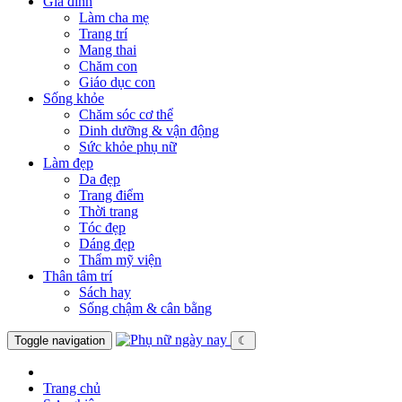
Gia đình
Làm cha mẹ
Trang trí
Mang thai
Chăm con
Giáo dục con
Sống khỏe
Chăm sóc cơ thể
Dinh dưỡng & vận động
Sức khỏe phụ nữ
Làm đẹp
Da đẹp
Trang điểm
Thời trang
Tóc đẹp
Dáng đẹp
Thẩm mỹ viện
Thân tâm trí
Sách hay
Sống chậm & cân bằng
Toggle navigation
☾
Trang chủ