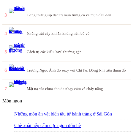
3
Công thức giúp đặc trị mụn trứng cá và mụn đầu đen
4
Những trái cây khi ăn không nên bỏ vỏ
5
Cách trị các kiểu ‘say’ thường gặp
6
Trương Ngọc Ánh đọ sexy với Chi Pu, Đông Nhi trên thảm đỏ
7
Mặt nạ sữa chua cho da nhạy cảm và cháy nắng
Món ngon
Những món ăn vặt biến tấu từ bánh tráng ở Sài Gòn
Chè xoài nếp cẩm cực ngon đón hè