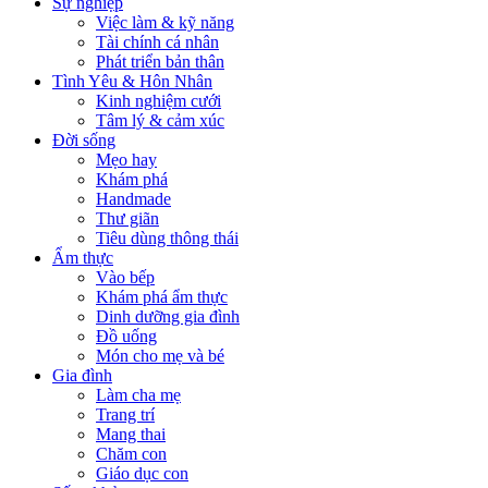
Sự nghiệp
Việc làm & kỹ năng
Tài chính cá nhân
Phát triển bản thân
Tình Yêu & Hôn Nhân
Kinh nghiệm cưới
Tâm lý & cảm xúc
Đời sống
Mẹo hay
Khám phá
Handmade
Thư giãn
Tiêu dùng thông thái
Ẩm thực
Vào bếp
Khám phá ẩm thực
Dinh dưỡng gia đình
Đồ uống
Món cho mẹ và bé
Gia đình
Làm cha mẹ
Trang trí
Mang thai
Chăm con
Giáo dục con