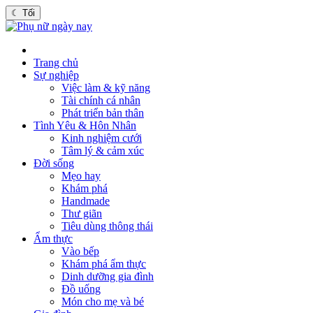
☾
Tối
Trang chủ
Sự nghiệp
Việc làm & kỹ năng
Tài chính cá nhân
Phát triển bản thân
Tình Yêu & Hôn Nhân
Kinh nghiệm cưới
Tâm lý & cảm xúc
Đời sống
Mẹo hay
Khám phá
Handmade
Thư giãn
Tiêu dùng thông thái
Ẩm thực
Vào bếp
Khám phá ẩm thực
Dinh dưỡng gia đình
Đồ uống
Món cho mẹ và bé