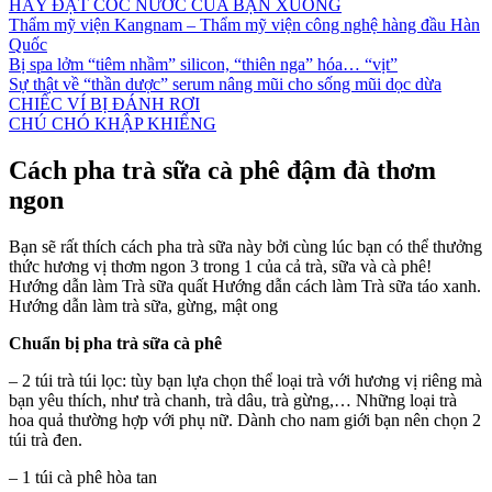
HÃY ĐẶT CỐC NƯỚC CỦA BẠN XUỐNG
Thẩm mỹ viện Kangnam – Thẩm mỹ viện công nghệ hàng đầu Hàn
Quốc
Bị spa lởm “tiêm nhầm” silicon, “thiên nga” hóa… “vịt”
Sự thật về “thần dược” serum nâng mũi cho sống mũi dọc dừa
CHIẾC VÍ BỊ ĐÁNH RƠI
CHÚ CHÓ KHẬP KHIỂNG
Cách pha trà sữa cà phê đậm đà thơm
ngon
Bạn sẽ rất thích cách pha trà sữa này bởi cùng lúc bạn có thể thưởng
thức hương vị thơm ngon 3 trong 1 của cả trà, sữa và cà phê!
Hướng dẫn làm Trà sữa quất Hướng dẫn cách làm Trà sữa táo xanh.
Hướng dẫn làm trà sữa, gừng, mật ong
Chuẩn bị pha trà sữa cà phê
– 2 túi trà túi lọc: tùy bạn lựa chọn thể loại trà với hương vị riêng mà
bạn yêu thích, như trà chanh, trà dâu, trà gừng,… Những loại trà
hoa quả thường hợp với phụ nữ. Dành cho nam giới bạn nên chọn 2
túi trà đen.
– 1 túi cà phê hòa tan