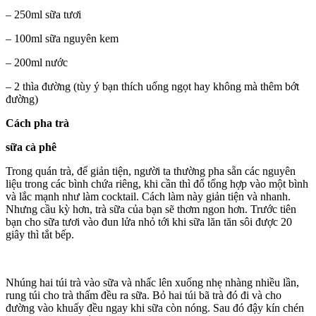
– 250ml sữa tươi
– 100ml sữa nguyên kem
– 200ml nước
– 2 thìa đường (tùy ý bạn thích uống ngọt hay không mà thêm bớt
đường)
Cách pha trà
sữa cà phê
Trong quán trà, để giản tiện, người ta thường pha sẵn các nguyên
liệu trong các bình chứa riêng, khi cần thì đổ tổng hợp vào một bình
và lắc mạnh như làm cocktail. Cách làm này giản tiện và nhanh.
Nhưng cầu kỳ hơn, trà sữa của bạn sẽ thơm ngon hơn. Trước tiên
bạn cho sữa tươi vào đun lửa nhỏ tới khi sữa lăn tăn sôi được 20
giây thì tắt bếp.
Nhúng hai túi trà vào sữa và nhấc lên xuống nhẹ nhàng nhiều lần,
rung túi cho trà thấm đều ra sữa. Bỏ hai túi bã trà đó đi và cho
đường vào khuấy đều ngay khi sữa còn nóng. Sau đó đậy kín chén