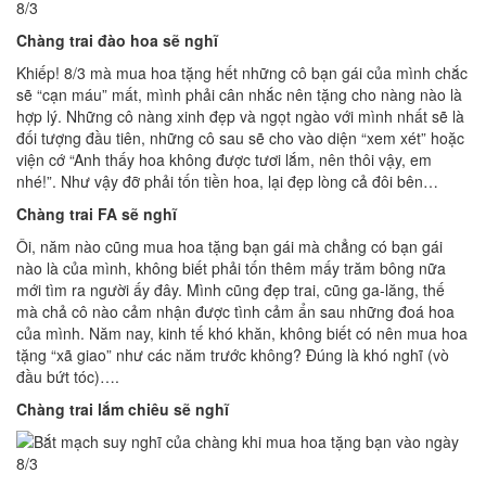
Chàng trai đào hoa sẽ nghĩ
Khiếp! 8/3 mà mua hoa tặng hết những cô bạn gái của mình chắc
sẽ “cạn máu” mất, mình phải cân nhắc nên tặng cho nàng nào là
hợp lý. Những cô nàng xinh đẹp và ngọt ngào với mình nhất sẽ là
đối tượng đầu tiên, những cô sau sẽ cho vào diện “xem xét” hoặc
viện cớ “Anh thấy hoa không được tươi lắm, nên thôi vậy, em
nhé!”. Như vậy đỡ phải tốn tiền hoa, lại đẹp lòng cả đôi bên…
Chàng trai FA sẽ nghĩ
Ôi, năm nào cũng mua hoa tặng bạn gái mà chẳng có bạn gái
nào là của mình, không biết phải tốn thêm mấy trăm bông nữa
mới tìm ra người ấy đây. Mình cũng đẹp trai, cũng ga-lăng, thế
mà chả cô nào cảm nhận được tình cảm ẩn sau những đoá hoa
của mình. Năm nay, kinh tế khó khăn, không biết có nên mua hoa
tặng “xã giao” như các năm trước không? Đúng là khó nghĩ (vò
đầu bứt tóc)….
Chàng trai lắm chiêu sẽ nghĩ