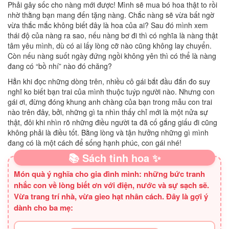
Phải gây sốc cho nàng mới được! Mình sẽ mua bó hoa thật to rồi
nhờ thằng bạn mang đến tặng nàng. Chắc nàng sẽ vừa bất ngờ
vừa thắc mắc không biết đây là hoa của ai? Sau đó mình xem
thái độ của nàng ra sao, nếu nàng bơ đi thì có nghĩa là nàng thật
tâm yêu mình, dù có ai lấy lòng cỡ nào cũng không lay chuyển.
Còn nếu nàng suốt ngày đứng ngồi không yên thì có thể là nàng
đang có “bồ nhí” nào đó chăng?
Hẳn khi đọc những dòng trên, nhiều cô gái bắt đầu đắn đo suy
nghĩ ko biết bạn trai của mình thuộc tuýp người nào. Nhưng con
gái ơi, đừng đóng khung anh chàng của bạn trong mẫu con trai
nào trên đây, bởi, những gì ta nhìn thấy chỉ mới là một nửa sự
thật, đôi khi nhìn rõ những điều người ta đã cố gắng giấu đi cũng
không phải là điều tốt. Bằng lòng và tận hưởng những gì mình
đang có là một cách để sống hạnh phúc, con gái nhé!
📚 Sách tinh hoa ✨
Món quà ý nghĩa cho gia đình mình: những bức tranh
nhắc con về lòng biết ơn với điện, nước và sự sạch sẽ.
Vừa trang trí nhà, vừa gieo hạt nhân cách. Đây là gợi ý
dành cho ba mẹ: