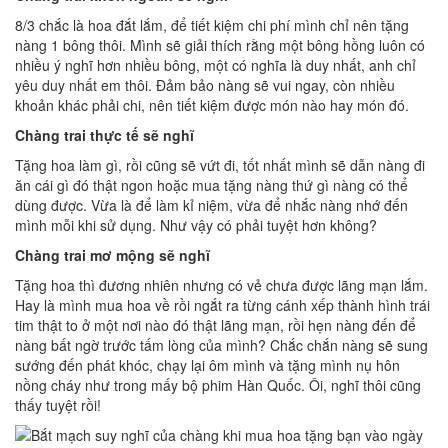
8/3 chắc là hoa đắt lắm, để tiết kiệm chi phí mình chỉ nên tặng
nàng 1 bông thôi. Mình sẽ giải thích rằng một bông hồng luôn có
nhiều ý nghĩ hơn nhiều bông, một có nghĩa là duy nhất, anh chỉ
yêu duy nhất em thôi. Đảm bảo nàng sẽ vui ngay, còn nhiều
khoản khác phải chi, nên tiết kiệm được món nào hay món đó.
Chàng trai thực tế sẽ nghĩ
Tặng hoa làm gì, rồi cũng sẽ vứt đi, tốt nhất mình sẽ dẫn nàng đi
ăn cái gì đó thật ngon hoặc mua tặng nàng thứ gì nàng có thể
dùng được. Vừa là để làm kỉ niệm, vừa để nhắc nàng nhớ đến
mình mỗi khi sử dụng. Như vậy có phải tuyệt hơn không?
Chàng trai mơ mộng sẽ nghĩ
Tặng hoa thì đương nhiên nhưng có vẻ chưa được lãng mạn lắm.
Hay là mình mua hoa về rồi ngắt ra từng cánh xếp thành hình trái
tim thật to ở một nơi nào đó thật lãng mạn, rồi hẹn nàng đến để
nàng bất ngờ trước tấm lòng của mình? Chắc chắn nàng sẽ sung
sướng đến phát khóc, chạy lại ôm mình và tặng mình nụ hôn
nồng cháy như trong mấy bộ phim Hàn Quốc. Ôi, nghĩ thôi cũng
thấy tuyệt rồi!