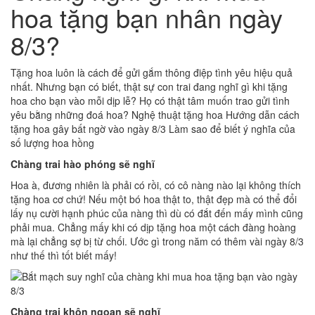
hoa tặng bạn nhân ngày
8/3?
Tặng hoa luôn là cách để gửi gắm thông điệp tình yêu hiệu quả
nhất. Nhưng bạn có biết, thật sự con trai đang nghĩ gì khi tặng
hoa cho bạn vào mỗi dịp lễ? Họ có thật tâm muốn trao gửi tình
yêu bằng những đoá hoa? Nghệ thuật tặng hoa Hướng dẫn cách
tặng hoa gây bất ngờ vào ngày 8/3 Làm sao để biết ý nghĩa của
số lượng hoa hồng
Chàng trai hào phóng sẽ nghĩ
Hoa à, đương nhiên là phải có rồi, có cô nàng nào lại không thích
tặng hoa cơ chứ! Nếu một bó hoa thật to, thật đẹp mà có thể đổi
lấy nụ cười hạnh phúc của nàng thì dù có đắt đến mấy mình cũng
phải mua. Chẳng mấy khi có dịp tặng hoa một cách đàng hoàng
mà lại chẳng sợ bị từ chối. Ước gì trong năm có thêm vài ngày 8/3
như thế thì tốt biết mấy!
Chàng trai khôn ngoan sẽ nghĩ