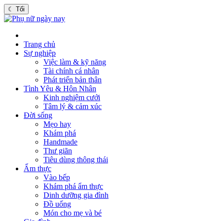
☾
Tối
Trang chủ
Sự nghiệp
Việc làm & kỹ năng
Tài chính cá nhân
Phát triển bản thân
Tình Yêu & Hôn Nhân
Kinh nghiệm cưới
Tâm lý & cảm xúc
Đời sống
Mẹo hay
Khám phá
Handmade
Thư giãn
Tiêu dùng thông thái
Ẩm thực
Vào bếp
Khám phá ẩm thực
Dinh dưỡng gia đình
Đồ uống
Món cho mẹ và bé