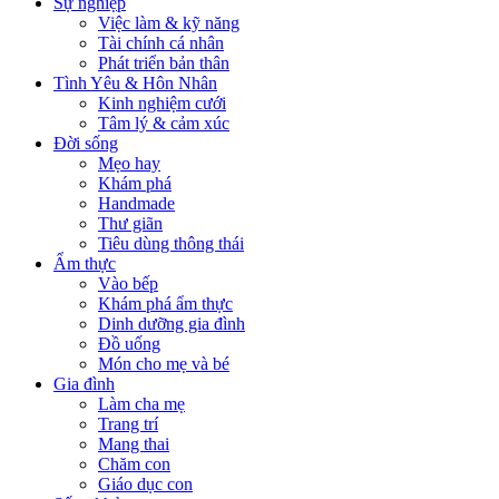
Sự nghiệp
Việc làm & kỹ năng
Tài chính cá nhân
Phát triển bản thân
Tình Yêu & Hôn Nhân
Kinh nghiệm cưới
Tâm lý & cảm xúc
Đời sống
Mẹo hay
Khám phá
Handmade
Thư giãn
Tiêu dùng thông thái
Ẩm thực
Vào bếp
Khám phá ẩm thực
Dinh dưỡng gia đình
Đồ uống
Món cho mẹ và bé
Gia đình
Làm cha mẹ
Trang trí
Mang thai
Chăm con
Giáo dục con