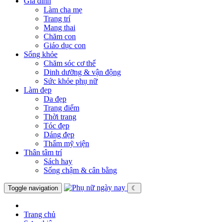
Gia đình
Làm cha mẹ
Trang trí
Mang thai
Chăm con
Giáo dục con
Sống khỏe
Chăm sóc cơ thể
Dinh dưỡng & vận động
Sức khỏe phụ nữ
Làm đẹp
Da đẹp
Trang điểm
Thời trang
Tóc đẹp
Dáng đẹp
Thẩm mỹ viện
Thân tâm trí
Sách hay
Sống chậm & cân bằng
Toggle navigation
☾
Trang chủ