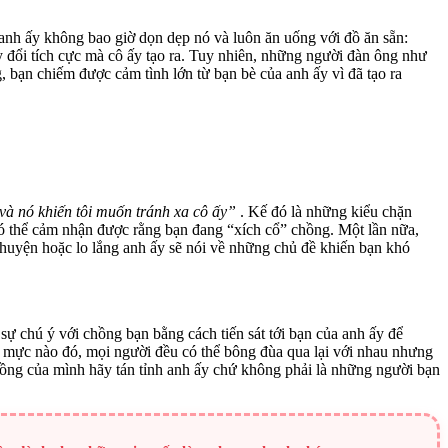
 anh ấy không bao giờ dọn dẹp nó và luôn ăn uống với đồ ăn sẵn:
 đổi tích cực mà cô ấy tạo ra. Tuy nhiên, những người đàn ông như
ạn chiếm được cảm tình lớn từ bạn bè của anh ấy vì đã tạo ra
và nó khiến tôi muốn tránh xa cô ấy”
. Kế đó là những kiểu chặn
ó thể cảm nhận được rằng bạn đang “xích cổ” chồng. Một lần nữa,
chuyện hoặc lo lắng anh ấy sẽ nói về những chủ đề khiến bạn khó
ự chú ý với chồng bạn bằng cách tiến sát tới bạn của anh ấy để
 mực nào đó, mọi người đều có thể bông đùa qua lại với nhau nhưng
ồng của mình hãy tán tỉnh anh ấy chứ không phải là những người bạn