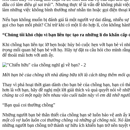
đâu có làm điều gì sai trái”.
Nhưng thực tế là vấn đề không phải việc
làm những việc không bình thường như nhắn tin hoặc gọi điện thoại
Nếu bạn không muốn bị đánh giá là một người vợ dai dẳng, nhiễu sự 
gọi cho bạn mỗi phút? Chỉ trừ khi có một lí do hợp lí, còn không hàn
“Chúng tôi khó chịu vì bạn liên tục tạo ra những lí do khẩn cấp
Khi chồng bạn liên tục lỡ hẹn hoặc hủy bỏ cuộc hẹn với bạn bè vì nh
trọng
mối quan hệ bạn bè với họ. Hãy tự đặt ra câu hỏi cho mình rằn
để thoải mái hơn với anh ấy.
Mời bạn bè của chồng tới nhà dùng bữa tới là cách tăng thêm mối q
Thay vì phá hoại thời gian dành cho bạn bè của chồng bạn, bạn có th
hơn là với bạn, hãy đề nghị một lời giải thích và quả quyết nói về n
chúng ta có một ngày bên nhau vào cuối tuần này vì em đã nhờ người 
“Bạn quá coi thường chồng”
Những người bạn bè thân thiết của chồng bạn sẽ luôn bảo vệ anh ấy 
một cô vợ luôn luôn coi thường chồng và những gì chồng nói. Nó làm
những người bạn chồng trở thành sự hữu ích khiến bạn trở nên tuyệt 