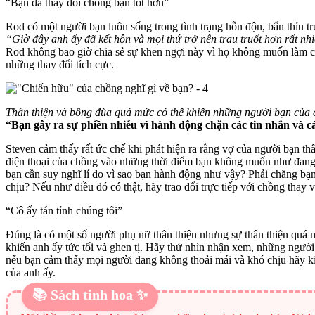
“Bạn đã thay đổi chồng bạn tốt hơn”
Rod có một người bạn luôn sống trong tình trạng hỗn độn, bẩn thỉu t
“Giờ đây anh ấy đã kết hôn và mọi thứ trở nên trau truốt hơn rất nh
Rod không bao giờ chia sẻ sự khen ngợi này vì họ không muốn làm c
những thay đổi tích cực.
Thân thiện và bông đùa quá mức có thể khiến những người bạn của 
“Bạn gây ra sự phiền nhiễu vì hành động chặn các tin nhắn và cá
Steven cảm thấy rất ức chế khi phát hiện ra rằng vợ của người bạn th
điện thoại của chồng vào những thời điểm bạn không muốn như đang 
bạn cần suy nghĩ lí do vì sao bạn hành động như vậy? Phải chăng bạn
chịu? Nếu như điều đó có thật, hãy trao đổi trực tiếp với chồng thay v
“Cô ấy tán tỉnh chúng tôi”
Đúng là có một số người phụ nữ thân thiện nhưng sự thân thiện quá m
khiến anh ấy tức tối và ghen tị. Hãy thử nhìn nhận xem, những ngư
nếu bạn cảm thấy mọi người đang không thoải mái và khó chịu hãy k
của anh ấy.
📚 Sách tinh hoa ✨