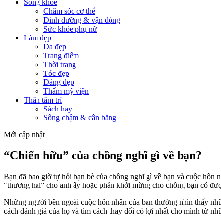
Sống khỏe
Chăm sóc cơ thể
Dinh dưỡng & vận động
Sức khỏe phụ nữ
Làm đẹp
Da đẹp
Trang điểm
Thời trang
Tóc đẹp
Dáng đẹp
Thẩm mỹ viện
Thân tâm trí
Sách hay
Sống chậm & cân bằng
Mới cập nhật
“Chiến hữu” của chồng nghĩ gì về bạn?
Bạn đã bao giờ tự hỏi bạn bè của chồng nghĩ gì về bạn và cuộc hôn n
“thương hại” cho anh ấy hoặc phấn khởi mừng cho chồng bạn có được
Những người bên ngoài cuộc hôn nhân của bạn thường nhìn thấy nhữn
cách đánh giá của họ và tìm cách thay đổi có lợi nhất cho mình từ nh