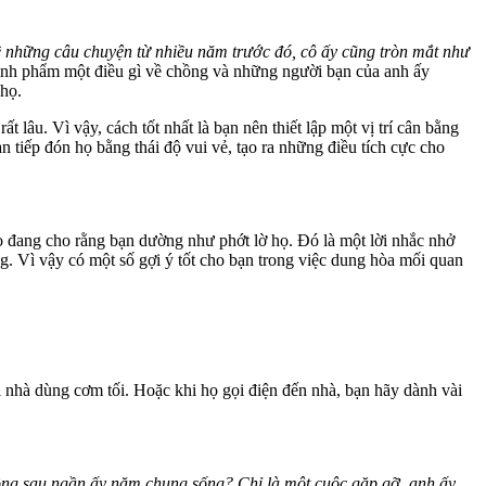
về những câu chuyện từ nhiều năm trước đó, cô ấy cũng tròn mắt như
bình phẩm một điều gì về chồng và những người bạn của anh ấy
 họ.
 lâu. Vì vậy, cách tốt nhất là bạn nên thiết lập một vị trí cân bằng
tiếp đón họ bằng thái độ vui vẻ, tạo ra những điều tích cực cho
họ đang cho rằng bạn dường như phớt lờ họ. Đó là một lời nhắc nhở
ng. Vì vậy có một số gợi ý tốt cho bạn trong việc dung hòa mối quan
i nhà dùng cơm tối. Hoặc khi họ gọi điện đến nhà, bạn hãy dành vài
ồng sau ngần ấy năm chung sống? Chỉ là một cuộc gặp gỡ, anh ấy