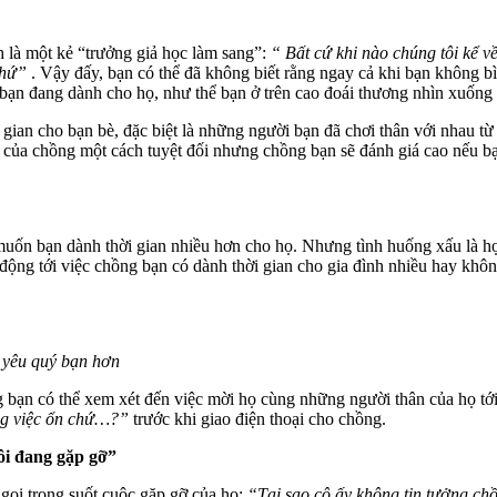
h là một kẻ “trưởng giả học làm sang”:
“ Bất cứ khi nào chúng tôi kể 
khứ”
. Vậy đấy, bạn có thể đã không biết rằng ngay cả khi bạn không 
 bạn đang dành cho họ, như thể bạn ở trên cao đoái thương nhìn xuống
an cho bạn bè, đặc biệt là những người bạn đã chơi thân với nhau từ rất
ủa chồng một cách tuyệt đối nhưng chồng bạn sẽ đánh giá cao nếu bạn 
à muốn bạn dành thời gian nhiều hơn cho họ. Nhưng tình huống xấu là 
 động tới việc chồng bạn có dành thời gian cho gia đình nhiều hay khô
 yêu quý bạn hơn
g bạn có thể xem xét đến việc mời họ cùng những người thân của họ tớ
ng việc ổn chứ…?”
trước khi giao điện thoại cho chồng.
tôi đang gặp gỡ”
 gọi trong suốt cuộc gặp gỡ của họ:
“Tại sao cô ấy không tin tưởng ch