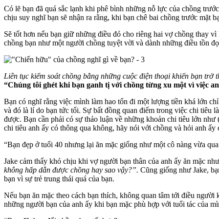
Có lẽ bạn đã quá sắc lạnh khi phê bình những nỗ lực của chồng trướ
chịu suy nghĩ bạn sẽ nhận ra rằng, khi bạn chê bai chồng trước mặt b
Sẽ tốt hơn nếu bạn giữ những điều đó cho riêng hai vợ chồng thay v
chồng bạn như một người chồng tuyệt vời và dành những điều tồn đọn
Liên tục kiểm soát chồng bằng những cuộc điện thoại khiến bạn trở 
“Chúng tôi ghét khi bạn ganh tị với chồng từng xu một vì việc an
Bạn có nghĩ rằng việc mình làm hao tổn đi một lượng tiền khá lớn c
và đó là lí do bạn tức tối. Sự bất đồng quan điểm trong việc chi tiêu
được. Bạn cần phải có sự thảo luận về những khoản chi tiêu lớn như (t
chi tiêu anh ấy có thông qua không, hãy nói với chồng và hỏi anh ấy 
“Bạn đẹp ở tuổi 40 nhưng lại ăn mặc giống như một cô nàng vừa qua
Jake cảm thấy khó chịu khi vợ người bạn thân của anh ấy ăn mặc như m
không hấp dẫn được chồng hay sao vậy?”.
Cũng giống như Jake, bạn 
bạn vì sự trẻ trung thái quá của bạn.
Nếu bạn ăn mặc theo cách bạn thích, không quan tâm tới điều người kh
những người bạn của anh ấy khi bạn mặc phù hợp với tuổi tác của mì