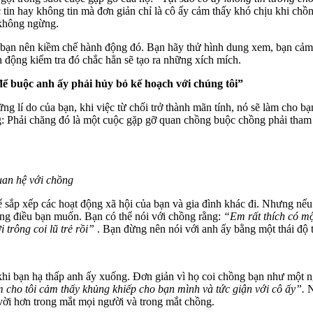
 tin hay không tin mà đơn giản chỉ là cô ấy cảm thấy khó chịu khi ch
 không ngừng.
bạn nên kiềm chế hành động đó. Bạn hãy thử hình dung xem, bạn cảm t
h động kiểm tra đó chắc hẳn sẽ tạo ra những xích mích.
 để buộc anh ấy phải hủy bỏ kế hoạch với chúng tôi”
ững lí do của bạn, khi việc từ chối trở thành mãn tính, nó sẽ làm cho
g: Phải chăng đó là một cuộc gặp gỡ quan chồng buộc chồng phải tham 
uan hệ với chồng
ể sắp xếp các hoạt động xã hội của bạn và gia đình khác đi. Nhưng nếu
hững điều bạn muốn. Bạn có thể nói với chồng rằng:
“Em rất thích có mộ
trông coi lũ trẻ rồi”
. Bạn đừng nên nói với anh ấy bằng một thái độ
khi bạn hạ thấp anh ấy xuống. Đơn giản vì họ coi chồng bạn như một n
 cho tôi cảm thấy khủng khiếp cho bạn mình và tức giận với cô ấy”.
N
vời hơn trong mắt mọi người và trong mắt chồng.