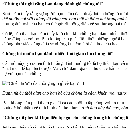
“Chúng tôi nghĩ rằng bạn đang đánh giá chúng tôi”
Scott cảm thấy rằng vợ người bạn thân của anh ấy luôn chứng tỏ mìn
thể muốn nói với chúng tôi rằng các bạn thật là thảm hại trong quá 
nhưng ánh mắt của bạn có thể gửi đi thông điệp về sự thương hại mà
Có lẽ, bản thân bạn cảm thấy khó chịu khi chồng bạn dành nhiều thời gi
năng động so với họ. Bạn không cần phải “tôn thờ” những người bạn c
chồng như việc cùng chia sẻ những kỉ niệm thời đại học của họ.
Chúng tôi muốn bạn dành nhiều thời gian cho chúng tôi”
Câu nói này tạo ra hai tình huống. Tình huống tốt là họ thích bạn v
“mát mẻ” để bạn biết được. Và vì lời đánh giá của họ chắc hẳn sẽ tác
hệ với bạn của chồng.
Dành nhiều thời gian cho bạn bè của chồng là cách khiến mọi người
Bạn không hẳn phải tham gia tất cả các buổi tụ tập cùng với họ nhưn
phút để hỏi thăm về tình hình của họ như:
“Anh dạo này thế nào, cô
“Chúng tôi ghét khi bạn liên tục gọi cho chồng trong khi chúng 
Jeff cảm thấy vô cùng khó chịu và ức chết khi mà vợ của bạn liên tục