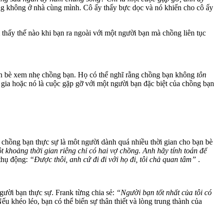
ồng không ở nhà cùng mình. Cô ấy thấy bực dọc và nó khiến cho cô ấy
hấy thế nào khi bạn ra ngoài với một người bạn mà chồng liên tục
 bạn bè xem nhẹ chồng bạn. Họ có thể nghĩ rằng chồng bạn không
tôn
gia hoặc nó là cuộc gặp gỡ với một người bạn đặc biệt của chồng bạn
 chồng bạn thực sự là môt người dành quá nhiều thời gian cho bạn bè
t khoảng thời gian riêng chỉ có hai vợ chồng. Anh hãy tính toán để
 thụ động:
“Được thôi, anh cứ đi đi với họ đi, tôi chả quan tâm”
.
gười bạn thực sự. Frank từng chia sẻ:
“Người bạn tốt nhất của tôi có
ếu khéo léo, bạn có thể biến sự thân thiết và lòng trung thành của