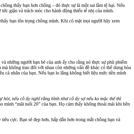
hồng thấy bạn hơn chồng – đó thực sự là một sai lầm tệ hại. Nếu
ự tức giận và trách móc cho hành động thiếu tế nhị của mình.
o thấy bạn tôn trọng chồng mình. Khi có mặt mọi người hãy xem
ạn và những người bạn bè của anh ấy cho rằng nó thực sự phù phiếm
 lớn mà không trao đổi với nhau còn những vấn đề khác có thể dung hòa
tiêu cá nhân của bạn. Nếu bạn lo lắng không biết liệu mức tiền mình
ự hỏi, nếu cô ấy nghĩ rằng hình như cô ấy sợ nếu ko mặc thế thì
ho mình “mãi tuổi 20” của bạn. Họ cảm thấy không thoải mái khi bên
ầy tiêu cực. Bạn sẽ đẹp hơn, hấp dẫn hơn trong mắt chồng bạn và