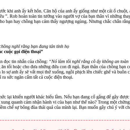
rước khi anh ấy kết hôn. Căn hộ của anh ấy giống như một cái ổ chuột,
iều
”. Rob hoàn toàn tin tưởng vào người vợ của bạn thân vì những thay
ho bạn hay chồng bạn cảm thấy ngượng ngùng. Nhưng chắc chắn rằng, b
chồng nghĩ rằng bạn đang tán tỉnh họ
c cuộc gọi điện thoại”
ân đọc tin nhắn của chồng:
“Nó làm tôi nghĩ rằng cô ấy không an toàn 
ăn tối hoặc cho đưa những đứa con đi ngủ. Bạn thân của chồng bạn c
 lo sợ anh ấy sẽ vất mọi thứ xuống, ngồi phịch lên chiếc ghế và buôn 
ì ra sức ngăn cấm tất cả cuộc điện thoại.
ức lại khiến người khác hiểu lầm. Nếu bạn đang cố gắng để gây được s
ời xung quanh cảm nhận hành vi của bạn như thế nào? Trong một chừng
iềm chế sự bông đùa thái quá của mình lại. Bạn muốn gây chú ý với ch