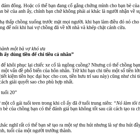
c đám đông. Hoặc có thể bạn đang cố gắng chứng mình cho bạn bè của c
ạn bè của anh ấy, chính bạn chứ không phải ai khác là người nhận về s
ì hạ thấp chồng xuống trước mặt mọi người. khi bạn làm điều đó nó ch
g để nói khi hai vợ chồng đã về tới nhà và khép chặt cánh cửa.
thành một bà vợ khó ưa
h ấy dùng tiền để chi tiêu cá nhân”
hỉ để khôi phục lại chiếc xe cổ là ngông cuồng? Nhưng có thể chồng b
 là một vấn đề phổ biến của hôn nhân. Trừ khi bạn chi tiêu một số tiền
iết kiệm tiền học đại học cho con, tiền hưu trí sau này) cũng như chi 
cách giải quyết sao cho phù hợp nhất.
 tuổi 20”
ột cô gái tuổi teen trong khi cô ấy đã ở tuổi trung niên:
“Nó làm tôi t
bè của chồng bạn có thể đánh giá bạn không tốt sau cái cách tạo ra c
ác nghĩ rất có thể bạn sẽ tạo ra một sự thu hút nhưng là sự thu hút đ
nh, tuổi của một người trưởng thành.