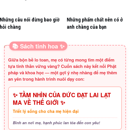
Nồng Nàn
Những câu nói đừng bao giờ
Những phẩm chất nên có ở
hỏi chàng
anh chàng của bạn
📚 Sách tinh hoa ✨
SÁCH HAY CHO BA MẸ
Giữa bộn bề lo toan, mẹ có từng mong tìm một điểm
tựa tinh thần vững vàng? Cuốn sách này kết nối Phật
pháp và khoa học — một gợi ý nhẹ nhàng để mẹ thêm
an yên trong hành trình nuôi dạy con:
✨ TẦM NHÌN CỦA ĐỨC ĐẠT LAI LẠT
MA VỀ THẾ GIỚI ✨
Triết lý sống cho cha mẹ hiện đại
Bình an nơi mẹ, hạnh phúc lan tỏa đến con yêu!