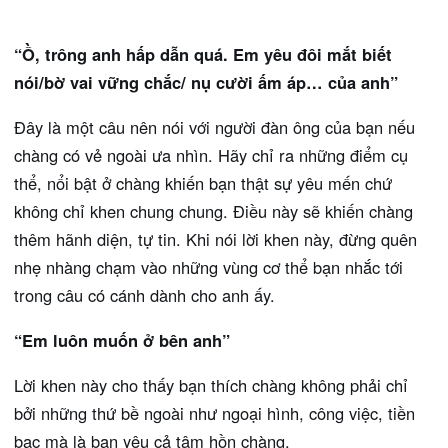
“Ồ, trông anh hấp dẫn quá. Em yêu đôi mắt biết
nói/bờ vai vững chắc/ nụ cười ấm áp… của anh”
Đây là một câu nên nói với người đàn ông của bạn nếu
chàng có vẻ ngoài ưa nhìn. Hãy chỉ ra những điểm cụ
thể, nổi bật ở chàng khiến bạn thật sự yêu mến chứ
không chỉ khen chung chung. Điều này sẽ khiến chàng
thêm hãnh diện, tự tin. Khi nói lời khen này, đừng quên
nhẹ nhàng chạm vào những vùng cơ thể bạn nhắc tới
trong câu có cánh dành cho anh ấy.
“Em luôn muốn ở bên anh”
Lời khen này cho thấy bạn thích chàng không phải chỉ
bởi những thứ bề ngoài như ngoại hình, công việc, tiền
bạc mà là bạn yêu cả tâm hồn chàng.