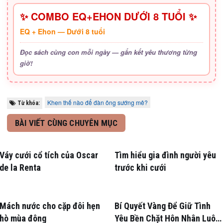
✨ COMBO EQ+EHON DƯỚI 8 TUỔI ✨
EQ + Ehon — Dưới 8 tuổi
Đọc sách cùng con mỗi ngày — gắn kết yêu thương từng
giờ!
Khen thế nào để đàn ông sướng mê?
Từ khóa:
BÀI VIẾT CÙNG CHUYÊN MỤC
Váy cưới cổ tích của Oscar
Tìm hiểu gia đình người yêu
de la Renta
trước khi cưới
Mách nước cho cặp đôi hẹn
Bí Quyết Vàng Để Giữ Tình
hò mùa đông
Yêu Bền Chặt Hôn Nhân Luôn