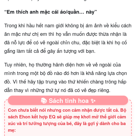
“Em thích anh mặc cái áo/quần… này”
Trong khi hầu hết nam giới không bị ám ảnh về kiểu cách
ăn mặc như chị em thì họ vẫn muốn được thừa nhận là
đã nỗ lực để có vẻ ngoài chỉn chu, đặc biệt là khi họ cố
gắng làm tất cả để gây ấn tượng với bạn.
Tuy nhiên, họ thường hãnh diện hơn về vẻ ngoài của
mình trong một bộ đồ nào đó hơn là khả năng lựa chọn
đồ. Vì thế hãy tập trung vào thứ khiến chàng trông hấp
dẫn thay vì những thứ tự nó đã có vẻ đẹp riêng.
📚 Sách tinh hoa ✨
Con chưa biết nói nhưng con cảm nhận được tất cả. Bộ
sách Ehon kết hợp EQ sẽ giúp mẹ khơi mở thế giới cảm
xúc và trí tưởng tượng của bé, đây là gợi ý dành cho ba
mẹ: