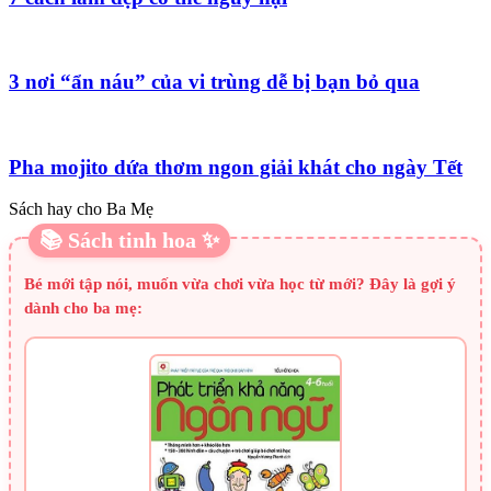
3 nơi “ẩn náu” của vi trùng dễ bị bạn bỏ qua
Pha mojito dứa thơm ngon giải khát cho ngày Tết
Sách hay cho Ba Mẹ
📚 Sách tinh hoa ✨
Bé mới tập nói, muốn vừa chơi vừa học từ mới? Đây là gợi ý
dành cho ba mẹ: