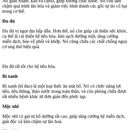
Nó giàu folate, kali và canxi, giúp xương chắc khỏe. Nó còn làm
chậm quá trình lão hóa và giảm việc hình thành các gốc tự do có hại
trong cơ thể.
Đu đủ
Đu đủ vị ngọt dịu hấp dẫn. Hơn thế, nó còn giúp cải thiện sức khỏe,
cụ thể là cải thiện hệ tiêu hóa, làm sạch đường ruột, tăng cường
miễn dịch, bảo vệ phổi và khớp. Nó cũng chứa các chất chống nguy
cơ ung thư hiệu quả.
Đu đủ rất tốt cho hệ tiêu hóa.
Bí xanh
Bí xanh (bí đao) là một loại thức ăn mát bổ. Nó có chức năng lợi
tiểu, tiêu thũng, tháo nước trong toàn thân, và còn phòng chữa được
rất nhiều bệnh khác từ đơn giản đến phức tạp.
Mộc nhĩ
Mộc nhĩ có giá trị bổ dưỡng rất cao, giúp tăng cường hệ miễn dịch,
giải độc và làm chậm sự lão hoá.