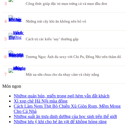
3
Công thức giúp đặc trị mụn trứng cá và mụn đầu đen
4
Những trái cây khi ăn không nên bỏ vỏ
5
Cách trị các kiểu ‘say’ thường gặp
6
Trương Ngọc Ánh đọ sexy với Chi Pu, Đông Nhi trên thảm đỏ
7
Mặt nạ sữa chua cho da nhạy cảm và cháy nắng
Món ngon
Những quán bún, miến trong ngõ hẻm vẫn đắt khách
Xì xụp chè Hà Nội mùa đông
Cách Làm Nem Thịt Bò Chiên Xù Giòn Rụm, Mềm Mọng
Cho Cả Nhà
Những suất ăn trưa dinh dưỡng của học sinh trên thế giới
Những lưu ý khi cho bé ăn vặt để không hỏng răng