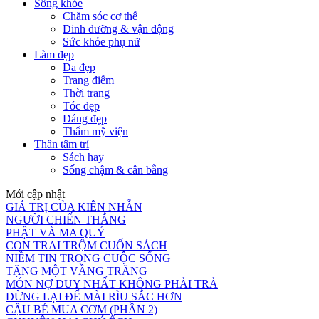
Sống khỏe
Chăm sóc cơ thể
Dinh dưỡng & vận động
Sức khỏe phụ nữ
Làm đẹp
Da đẹp
Trang điểm
Thời trang
Tóc đẹp
Dáng đẹp
Thẩm mỹ viện
Thân tâm trí
Sách hay
Sống chậm & cân bằng
Mới cập nhật
GIÁ TRỊ CỦA KIÊN NHẪN
NGƯỜI CHIẾN THẮNG
PHẬT VÀ MA QUỶ
CON TRAI TRỘM CUỐN SÁCH
NIỀM TIN TRONG CUỘC SỐNG
TẶNG MỘT VẦNG TRĂNG
MÓN NỢ DUY NHẤT KHÔNG PHẢI TRẢ
DỪNG LẠI ĐỂ MÀI RÌU SẮC HƠN
CẬU BÉ MUA CƠM (PHẦN 2)