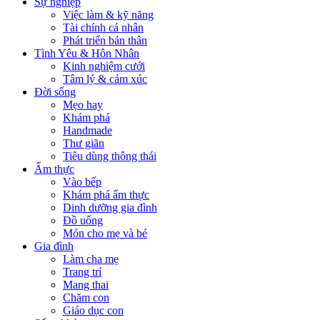
Sự nghiệp
Việc làm & kỹ năng
Tài chính cá nhân
Phát triển bản thân
Tình Yêu & Hôn Nhân
Kinh nghiệm cưới
Tâm lý & cảm xúc
Đời sống
Mẹo hay
Khám phá
Handmade
Thư giãn
Tiêu dùng thông thái
Ẩm thực
Vào bếp
Khám phá ẩm thực
Dinh dưỡng gia đình
Đồ uống
Món cho mẹ và bé
Gia đình
Làm cha mẹ
Trang trí
Mang thai
Chăm con
Giáo dục con