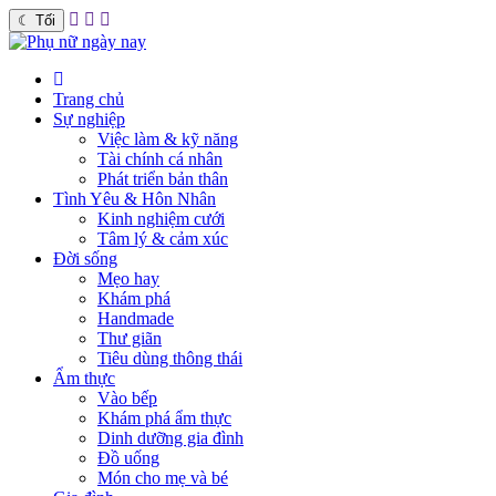
☾
Tối
Trang chủ
Sự nghiệp
Việc làm & kỹ năng
Tài chính cá nhân
Phát triển bản thân
Tình Yêu & Hôn Nhân
Kinh nghiệm cưới
Tâm lý & cảm xúc
Đời sống
Mẹo hay
Khám phá
Handmade
Thư giãn
Tiêu dùng thông thái
Ẩm thực
Vào bếp
Khám phá ẩm thực
Dinh dưỡng gia đình
Đồ uống
Món cho mẹ và bé