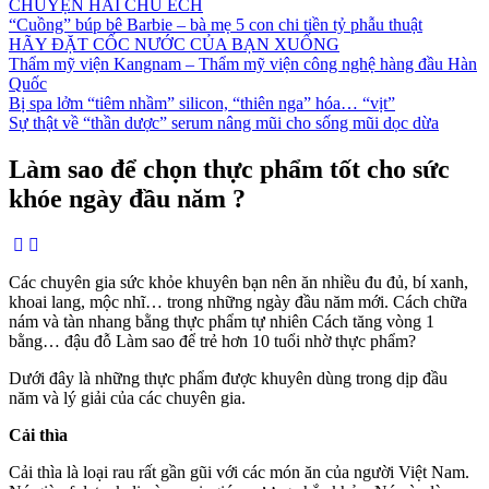
CHUYỆN HAI CHÚ ẾCH
“Cuồng” búp bê Barbie – bà mẹ 5 con chi tiền tỷ phẫu thuật
HÃY ĐẶT CỐC NƯỚC CỦA BẠN XUỐNG
Thẩm mỹ viện Kangnam – Thẩm mỹ viện công nghệ hàng đầu Hàn
Quốc
Bị spa lởm “tiêm nhầm” silicon, “thiên nga” hóa… “vịt”
Sự thật về “thần dược” serum nâng mũi cho sống mũi dọc dừa
Làm sao để chọn thực phẩm tốt cho sức
khóe ngày đầu năm ?
Các chuyên gia sức khỏe khuyên bạn nên ăn nhiều đu đủ, bí xanh,
khoai lang, mộc nhĩ… trong những ngày đầu năm mới. Cách chữa
nám và tàn nhang bằng thực phẩm tự nhiên Cách tăng vòng 1
bằng… đậu đỗ Làm sao để trẻ hơn 10 tuổi nhờ thực phẩm?
Dưới đây là những thực phẩm được khuyên dùng trong dịp đầu
năm và lý giải của các chuyên gia.
Cải thìa
Cải thìa là loại rau rất gần gũi với các món ăn của người Việt Nam.