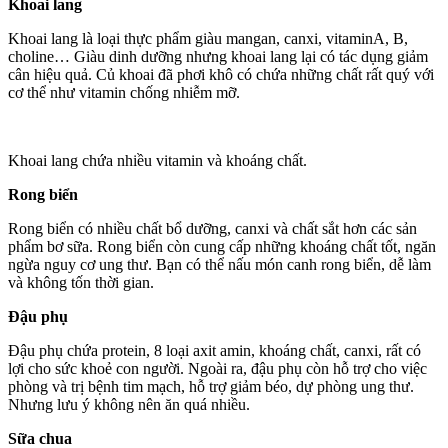
Khoai lang
Khoai lang là loại thực phẩm giàu mangan, canxi, vitaminA, B,
choline… Giàu dinh dưỡng nhưng khoai lang lại có tác dụng giảm
cân hiệu quả. Củ khoai đã phơi khô có chứa những chất rất quý với
cơ thể như vitamin chống nhiễm mỡ.
Khoai lang chứa nhiều vitamin và khoáng chất.
Rong biển
Rong biển có nhiều chất bổ dưỡng, canxi và chất sắt hơn các sản
phẩm bơ sữa. Rong biển còn cung cấp những khoáng chất tốt, ngăn
ngừa nguy cơ ung thư. Bạn có thể nấu món canh rong biển, dễ làm
và không tốn thời gian.
Đậu phụ
Đậu phụ chứa protein, 8 loại axit amin, khoáng chất, canxi, rất có
lợi cho sức khoẻ con người. Ngoài ra, đậu phụ còn hỗ trợ cho việc
phòng và trị bệnh tim mạch, hỗ trợ giảm béo, dự phòng ung thư.
Nhưng lưu ý không nên ăn quá nhiều.
Sữa chua