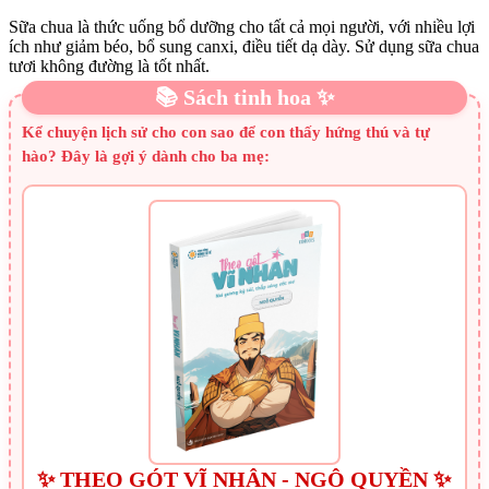
Sữa chua là thức uống bổ dưỡng cho tất cả mọi người, với nhiều lợi
ích như giảm béo, bổ sung canxi, điều tiết dạ dày. Sử dụng sữa chua
tươi không đường là tốt nhất.
📚 Sách tinh hoa ✨
Kể chuyện lịch sử cho con sao để con thấy hứng thú và tự
hào? Đây là gợi ý dành cho ba mẹ:
✨ THEO GÓT VĨ NHÂN - NGÔ QUYỀN ✨