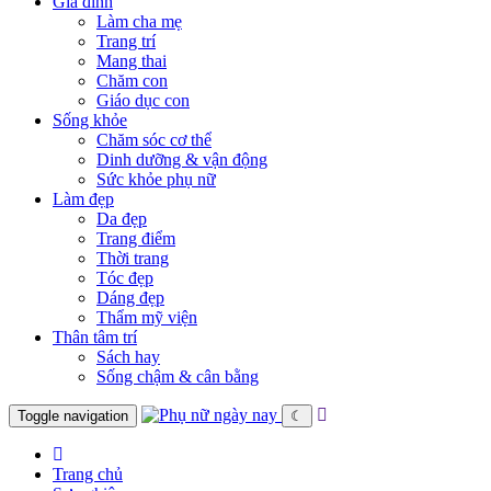
Gia đình
Làm cha mẹ
Trang trí
Mang thai
Chăm con
Giáo dục con
Sống khỏe
Chăm sóc cơ thể
Dinh dưỡng & vận động
Sức khỏe phụ nữ
Làm đẹp
Da đẹp
Trang điểm
Thời trang
Tóc đẹp
Dáng đẹp
Thẩm mỹ viện
Thân tâm trí
Sách hay
Sống chậm & cân bằng
Toggle navigation
☾
Trang chủ