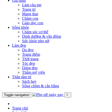
Gia đình
Làm cha mẹ
Trang trí
Mang thai
Chăm con
Giáo dục con
Sống khỏe
Chăm sóc cơ thể
Dinh dưỡng & vận động
Sức khỏe phụ nữ
Làm đẹp
Da đẹp
Trang điểm
Thời trang
Tóc đẹp
Dáng đẹp
Thẩm mỹ viện
Thân tâm trí
Sách hay
Sống chậm & cân bằng
Toggle navigation
☾
Trang chủ