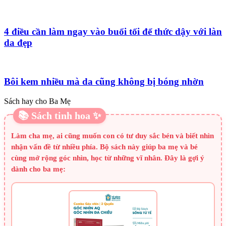
4 điều cần làm ngay vào buổi tối để thức dậy với làn
da đẹp
Bôi kem nhiều mà da cũng không bị bóng nhờn
Sách hay cho Ba Mẹ
📚 Sách tinh hoa ✨
Làm cha mẹ, ai cũng muốn con có tư duy sắc bén và biết nhìn
nhận vấn đề từ nhiều phía. Bộ sách này giúp ba mẹ và bé
cùng mở rộng góc nhìn, học từ những vĩ nhân. Đây là gợi ý
dành cho ba mẹ: