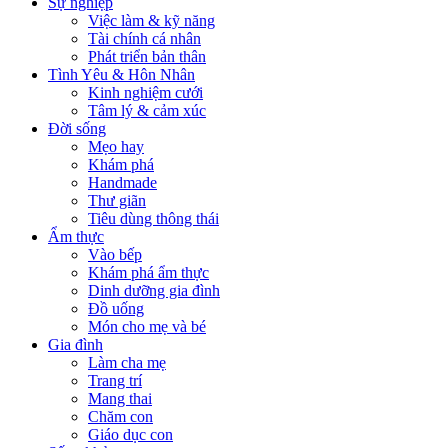
Sự nghiệp
Việc làm & kỹ năng
Tài chính cá nhân
Phát triển bản thân
Tình Yêu & Hôn Nhân
Kinh nghiệm cưới
Tâm lý & cảm xúc
Đời sống
Mẹo hay
Khám phá
Handmade
Thư giãn
Tiêu dùng thông thái
Ẩm thực
Vào bếp
Khám phá ẩm thực
Dinh dưỡng gia đình
Đồ uống
Món cho mẹ và bé
Gia đình
Làm cha mẹ
Trang trí
Mang thai
Chăm con
Giáo dục con