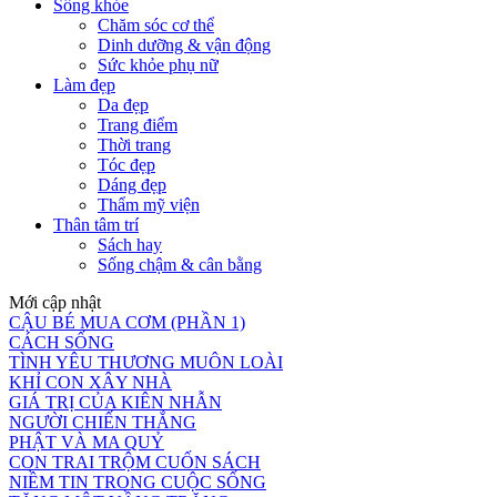
Sống khỏe
Chăm sóc cơ thể
Dinh dưỡng & vận động
Sức khỏe phụ nữ
Làm đẹp
Da đẹp
Trang điểm
Thời trang
Tóc đẹp
Dáng đẹp
Thẩm mỹ viện
Thân tâm trí
Sách hay
Sống chậm & cân bằng
Mới cập nhật
CẬU BÉ MUA CƠM (PHẦN 1)
CÁCH SỐNG
TÌNH YÊU THƯƠNG MUÔN LOÀI
KHỈ CON XÂY NHÀ
GIÁ TRỊ CỦA KIÊN NHẪN
NGƯỜI CHIẾN THẮNG
PHẬT VÀ MA QUỶ
CON TRAI TRỘM CUỐN SÁCH
NIỀM TIN TRONG CUỘC SỐNG