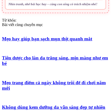
Nhìn tranh, nhớ bài học hay – cùng con sống có trách nhiệm nhé!
Từ khóa:
Bài viết cùng chuyên mục
Mẹo hay giúp bạn sạch mụn thịt quanh mắt
Tiên dược cho làn da trắng sáng, mịn màng như em
bé
Mẹo trang điểm cả ngày không trôi để đi chơi năm
mới
Không dùng kem dưỡng da vẫn sáng đẹp tự nhiên