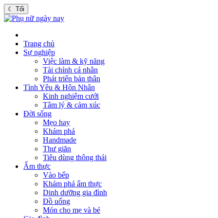
☾
Tối
Trang chủ
Sự nghiệp
Việc làm & kỹ năng
Tài chính cá nhân
Phát triển bản thân
Tình Yêu & Hôn Nhân
Kinh nghiệm cưới
Tâm lý & cảm xúc
Đời sống
Mẹo hay
Khám phá
Handmade
Thư giãn
Tiêu dùng thông thái
Ẩm thực
Vào bếp
Khám phá ẩm thực
Dinh dưỡng gia đình
Đồ uống
Món cho mẹ và bé