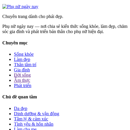
Chuyên trang dành cho phái đẹp.
Phụ nữ ngày nay — nơi chia sẻ kiến thức sống khỏe, làm đẹp, chăm
sóc gia đình và phát triển bản thân cho phụ nữ hiện đại.
Chuyên mục
Sống khỏe
Làm đẹp
Thân tâm trí
Gia đình
Đời sống
Ẩm thực
Phát triển
Chủ đề quan tâm
Da đẹp
Dinh dưỡng & vận động
Tâm lý & cảm xúc
Tình yêu & hôn nhân
Làm cha mẹ