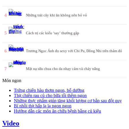
4
Những trái cây khi ăn không nên bỏ vỏ
5
Cách trị các kiểu ‘say’ thường gặp
6
Trương Ngọc Ánh đọ sexy với Chi Pu, Đông Nhi trên thảm đỏ
7
Mặt nạ sữa chua cho da nhạy cảm và cháy nắng
Món ngon
Trứng chiên hàu thơm ngon, bổ dưỡng
Thịt chiên rau củ cho bữa tối thêm ngon
Những thực phẩm giúp tăng khối lượng cơ bắp sau đột quỵ
Bí nhồi thịt hấp lạ lạ ngon ngon
Hướng dẫn các món ăn chữa bệnh bằng củ kiệu
Video