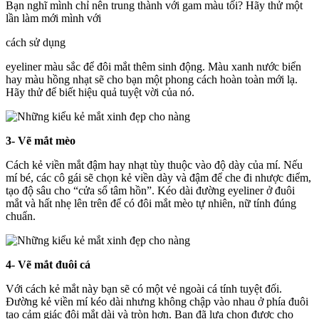
Bạn nghĩ mình chỉ nên trung thành với gam màu tối? Hãy thử một
lần làm mới mình với
cách sử dụng
eyeliner màu sắc để đôi mắt thêm sinh động. Màu xanh nước biển
hay màu hồng nhạt sẽ cho bạn một phong cách hoàn toàn mới lạ.
Hãy thử để biết hiệu quả tuyệt vời của nó.
3- Vẽ mắt mèo
Cách kẻ viền mắt đậm hay nhạt tùy thuộc vào độ dày của mí. Nếu
mí bé, các cô gái sẽ chọn kẻ viền dày và đậm để che đi nhược điểm,
tạo độ sâu cho “cửa sổ tâm hồn”. Kéo dài đường eyeliner ở đuôi
mắt và hất nhẹ lên trên để có đôi mắt mèo tự nhiên, nữ tính đúng
chuẩn.
4- Vẽ mắt đuôi cá
Với cách kẻ mắt này bạn sẽ có một vẻ ngoài cá tính tuyệt đối.
Đường kẻ viền mí kéo dài nhưng không chập vào nhau ở phía đuôi
tạo cảm giác đôi mắt dài và tròn hơn. Bạn đã lựa chọn được cho