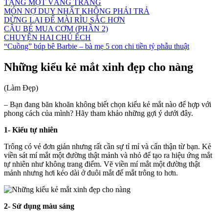
TẶNG MỘT VẦNG TRĂNG
MÓN NỢ DUY NHẤT KHÔNG PHẢI TRẢ
DỪNG LẠI ĐỂ MÀI RÌU SẮC HƠN
CẬU BÉ MUA CƠM (PHẦN 2)
CHUYỆN HAI CHÚ ẾCH
“Cuồng” búp bê Barbie – bà mẹ 5 con chi tiền tỷ phẫu thuật
Những kiểu kẻ mắt xinh đẹp cho nàng
(Làm Đẹp)
– Bạn đang băn khoăn không biết chọn kiểu kẻ mắt nào để hợp với
phong cách của mình? Hãy tham khảo những gợi ý dưới đây.
1- Kiểu tự nhiên
Trông có vẻ đơn giản nhưng rất cần sự tỉ mỉ và cẩn thận từ bạn. Kẻ
viền sát mí mắt một đường thật mảnh và nhỏ để tạo ra hiệu ứng mắt
tự nhiên như không trang điểm. Vẽ viền mí mắt một đường thật
mảnh nhưng hơi kéo dài ở đuôi mắt để mắt trông to hơn.
2- Sử dụng màu sáng