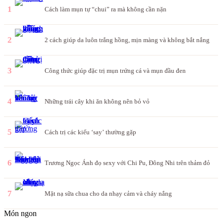
1
Cách làm mụn tự “chui” ra mà không cần nặn
2
2 cách giúp da luôn trắng hồng, mịn màng và không bắt nắng
3
Công thức giúp đặc trị mụn trứng cá và mụn đầu đen
4
Những trái cây khi ăn không nên bỏ vỏ
5
Cách trị các kiểu ‘say’ thường gặp
6
Trương Ngọc Ánh đọ sexy với Chi Pu, Đông Nhi trên thảm đỏ
7
Mặt nạ sữa chua cho da nhạy cảm và cháy nắng
Món ngon