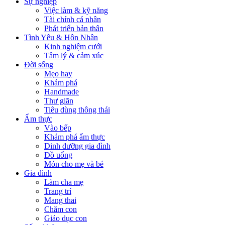
Sự nghiệp
Việc làm & kỹ năng
Tài chính cá nhân
Phát triển bản thân
Tình Yêu & Hôn Nhân
Kinh nghiệm cưới
Tâm lý & cảm xúc
Đời sống
Mẹo hay
Khám phá
Handmade
Thư giãn
Tiêu dùng thông thái
Ẩm thực
Vào bếp
Khám phá ẩm thực
Dinh dưỡng gia đình
Đồ uống
Món cho mẹ và bé
Gia đình
Làm cha mẹ
Trang trí
Mang thai
Chăm con
Giáo dục con