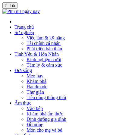
☾
Tối
Trang chủ
Sự nghiệp
Việc làm & kỹ năng
Tài chính cá nhân
Phát triển bản thân
Tình Yêu & Hôn Nhân
Kinh nghiệm cưới
Tâm lý & cảm xúc
Đời sống
Mẹo hay
Khám phá
Handmade
Thư giãn
Tiêu dùng thông thái
Ẩm thực
Vào bếp
Khám phá ẩm thực
Dinh dưỡng gia đình
Đồ uống
Món cho mẹ và bé