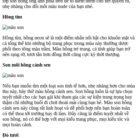
lớp son bóng óng ánh phía trên để tô điểm thêm cho nét quyến rũ,
nhẹ nhàng cho đôi môi màu nude của bạn nhé.
Hồng tím
Hồng tím, hồng neon sẽ là một điểm nhấn nổi bật cho khuôn mặt và
cả tổng thể khi những bộ trang phục trong mùa này thường được
phối theo tông màu trầm. Màu hồng trẻ trung, cá tính giúp bạn trở
nên rạng rỡ, tươi tắn hơn đồng thời cũng cực kỳ thời thượng.
Son môi hồng cánh sen
Nếu bạn muốn tìm một loại son tinh tế hơn, nhẹ nhàng hơn cho mùa
thu này, hãy thử màu hồng cánh sen. Son hồng luôn là sự lựa chọn
tuyệt nhất cho các bạn gái khi tham gia các sự kiện trang trọng hay
thậm chí những buổi đi chơi thoải mái cùng bạn bè. Màu son hồng
cánh sen này cũng rất linh hoạt và dễ phối hợp nên bạn hoàn toàn
có thể thoa tới trường hay đi làm. Đây cũng là điểm tuyệt nhất về
son hồng, nó có thể hợp với mọi kiểu trang phục, mọi kiểu tóc và
mọi hoàn cảnh.
Đỏ tươi