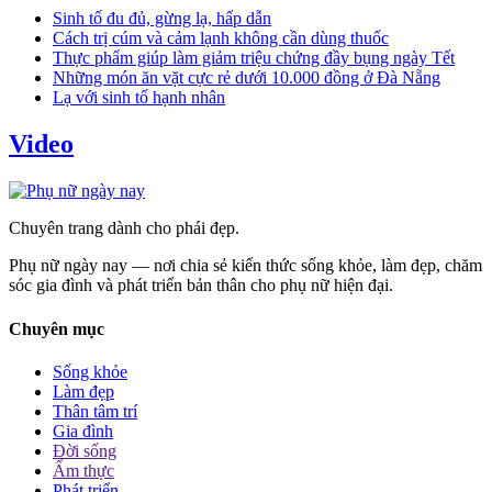
Sinh tố đu đủ, gừng lạ, hấp dẫn
Cách trị cúm và cảm lạnh không cần dùng thuốc
Thực phẩm giúp làm giảm triệu chứng đầy bụng ngày Tết
Những món ăn vặt cực rẻ dưới 10.000 đồng ở Đà Nẵng
Lạ với sinh tố hạnh nhân
Video
Chuyên trang dành cho phái đẹp.
Phụ nữ ngày nay — nơi chia sẻ kiến thức sống khỏe, làm đẹp, chăm
sóc gia đình và phát triển bản thân cho phụ nữ hiện đại.
Chuyên mục
Sống khỏe
Làm đẹp
Thân tâm trí
Gia đình
Đời sống
Ẩm thực
Phát triển