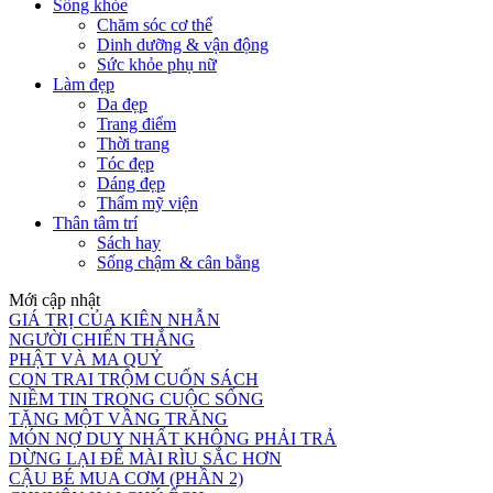
Sống khỏe
Chăm sóc cơ thể
Dinh dưỡng & vận động
Sức khỏe phụ nữ
Làm đẹp
Da đẹp
Trang điểm
Thời trang
Tóc đẹp
Dáng đẹp
Thẩm mỹ viện
Thân tâm trí
Sách hay
Sống chậm & cân bằng
Mới cập nhật
GIÁ TRỊ CỦA KIÊN NHẪN
NGƯỜI CHIẾN THẮNG
PHẬT VÀ MA QUỶ
CON TRAI TRỘM CUỐN SÁCH
NIỀM TIN TRONG CUỘC SỐNG
TẶNG MỘT VẦNG TRĂNG
MÓN NỢ DUY NHẤT KHÔNG PHẢI TRẢ
DỪNG LẠI ĐỂ MÀI RÌU SẮC HƠN
CẬU BÉ MUA CƠM (PHẦN 2)