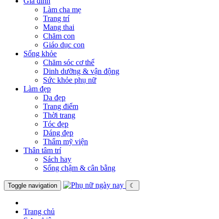
Gia đình
Làm cha mẹ
Trang trí
Mang thai
Chăm con
Giáo dục con
Sống khỏe
Chăm sóc cơ thể
Dinh dưỡng & vận động
Sức khỏe phụ nữ
Làm đẹp
Da đẹp
Trang điểm
Thời trang
Tóc đẹp
Dáng đẹp
Thẩm mỹ viện
Thân tâm trí
Sách hay
Sống chậm & cân bằng
Toggle navigation
☾
Trang chủ