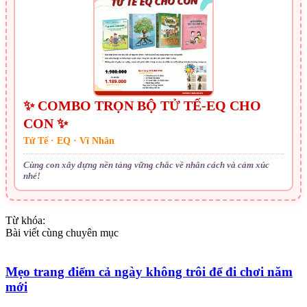
✨ COMBO TRỌN BỘ TỬ TẾ-EQ CHO
CON ✨
Tử Tế · EQ · Vĩ Nhân
Cùng con xây dựng nền tảng vững chắc về nhân cách và cảm xúc
nhé!
Từ khóa:
Bài viết cùng chuyên mục
Mẹo trang điểm cả ngày không trôi để đi chơi năm
mới