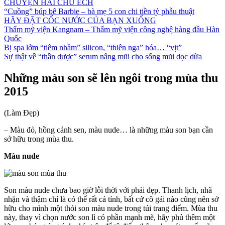
CHUYỆN HAI CHÚ ẾCH
“Cuồng” búp bê Barbie – bà mẹ 5 con chi tiền tỷ phẫu thuật
HÃY ĐẶT CỐC NƯỚC CỦA BẠN XUỐNG
Thẩm mỹ viện Kangnam – Thẩm mỹ viện công nghệ hàng đầu Hàn
Quốc
Bị spa lởm “tiêm nhầm” silicon, “thiên nga” hóa… “vịt”
Sự thật về “thần dược” serum nâng mũi cho sống mũi dọc dừa
Những màu son sẽ lên ngôi trong mùa thu
2015
(Làm Đẹp)
– Màu đỏ, hồng cánh sen, màu nude… là những màu son bạn cần
sở hữu trong mùa thu.
Màu nude
Son màu nude chưa bao giờ lỗi thời với phái đẹp. Thanh lịch, nhã
nhặn và thậm chí là có thể rất cá tính, bất cứ cô gái nào cũng nên sở
hữu cho mình một thỏi son màu nude trong túi trang điểm. Mùa thu
này, thay vì chọn nước son lì có phần mạnh mẽ, hãy phủ thêm một