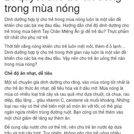
trong mùa nóng
Dinh dưỡng hợp lý cho trẻ trong mùa nóng luôn là một vấn đề
khiến cho các bà mẹ đau đầu. Hướng dẫn chế độ dinh dưỡng cho
trẻ trong mùa bệnh Tay Chân Miệng Ăn gì để trẻ lâu? Thực phẩm
tốt nhất cho phụ nữ trẻ
Thời tiết nắng nóng khiến cho trẻ luôn mệt mỏi, thèm đ ồ lạnh…
Dinh dưỡng hợp lý cho trẻ trong thời gian này luôn là một vấn đề
khiến cho các bà mẹ đau đầu. Vậy nên cho trẻ ăn uống thế nào
trong mùa nóng?
Chế độ ăn nhạt, dễ tiêu
Một số chuyên gia dinh dưỡng cho rằng, vào mùa nóng tốt nhất là
cho trẻ ăn thức ăn nhạt, dễ tiêu hóa và ít dầu mỡ. Mùa nóng là
mùa có nhiều loại trái cây và rau quả như dưa chuột, cà chua, rau
diếp, đậu lăng… giàu vitamin C, carotene và muối khoáng. Những
loại rau này có thể chế biến một số món ăn với tỏi, có thể giúp
ngăn ngừa nhiễm trùng đường ruột. Bạn cũng có thể thêm vào
một chút giấm để tăng sự thèm ăn.
Để cung cấp nước cho cơ thể trẻ, nên cho trẻ ăn nước ép dưa
hấu và trái cây tươi. Tuy nhiên, không nên cho trẻ uống nhiều