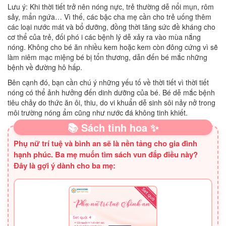
Lưu ý: Khi thời tiết trở nên nóng nực, trẻ thường dễ nổi mụn, rôm
sảy, mẩn ngứa… Vì thế, các bậc cha mẹ cần cho trẻ uống thêm
các loại nước mát và bổ dưỡng, đồng thời tăng sức đề kháng cho
cơ thể của trẻ, đối phó i các bệnh lý dễ xảy ra vào mùa nắng
nóng. Không cho bé ăn nhiều kem hoặc kem còn đông cứng vì sẽ
làm niêm mạc miệng bé bị tổn thương, dẫn đến bé mắc những
bệnh về đường hô hấp.
Bên cạnh đó, bạn cần chú ý những yếu tố về thời tiết vì thời tiết
nóng có thể ảnh hưởng đến dinh dưỡng của bé. Bé dễ mắc bệnh
tiêu chảy do thức ăn ôi, thiu, do vi khuẩn dễ sinh sôi nảy nở trong
môi trường nóng ẩm cũng như nước đá không tinh khiết.
📚 Sách tinh hoa ✨
Phụ nữ trí tuệ và bình an sẽ là nền tảng cho gia đình
hạnh phúc. Ba mẹ muốn tìm sách vun đắp điều này?
Đây là gợi ý dành cho ba mẹ: