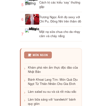
Cách trị các kiểu ‘say’ thường
5
gặp
Trương Ngọc Ánh đọ sexy với
6
Chi Pu, Đông Nhi trên thảm đỏ
Mặt nạ sữa chua cho da nhạy
7
cảm và cháy nắng
Đúng
MÓN NGON
sai
về
Khám phá nền ẩm thực độc đáo của
chuyện
Nhật Bản
ăn
uống
Bánh Khoai Lang Tím: Món Quà Dịu
khi
Ngọt Từ Thiên Nhiên Cho Gia Đình
bầu
bí
Làm salad su su và cà rốt màu sắc
Làm bữa sáng với “sandwich” bánh
quy giòn