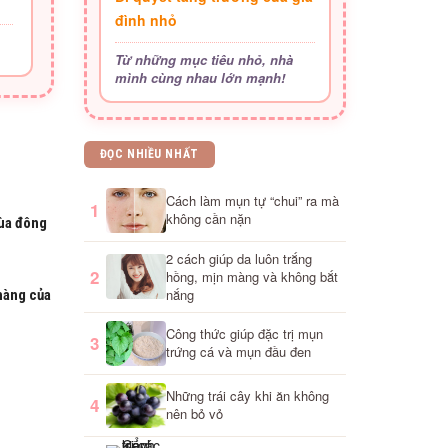
đình nhỏ
Từ những mục tiêu nhỏ, nhà
mình cùng nhau lớn mạnh!
ĐỌC NHIỀU NHẤT
Cách làm mụn tự “chui” ra mà
1
không cần nặn
ùa đông
2 cách giúp da luôn trắng
2
hồng, mịn màng và không bắt
nắng
hàng của
Công thức giúp đặc trị mụn
3
trứng cá và mụn đầu đen
Những trái cây khi ăn không
4
nên bỏ vỏ