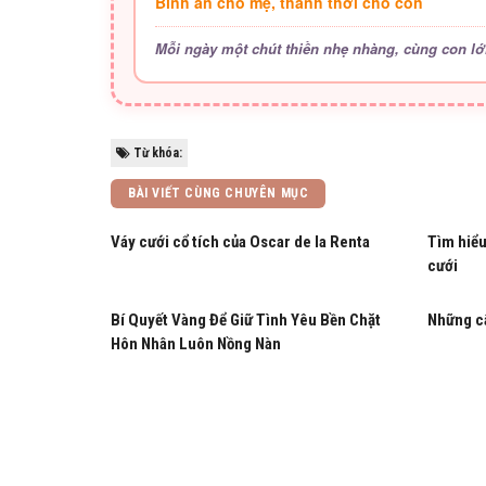
Bình an cho mẹ, thảnh thơi cho con
Mỗi ngày một chút thiền nhẹ nhàng, cùng con lớ
Từ khóa:
BÀI VIẾT CÙNG CHUYÊN MỤC
Váy cưới cổ tích của Oscar de la Renta
Tìm hiểu
cưới
Bí Quyết Vàng Để Giữ Tình Yêu Bền Chặt
Những câ
Hôn Nhân Luôn Nồng Nàn