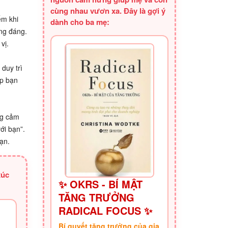
cùng nhau vươn xa. Đây là gợi ý
ểm khi
dành cho ba mẹ:
ứng đáng.
vị.
duy trì
úp bạn
ng cảm
ới bạn”.
ạn.
xúc
✨ OKRS - BÍ MẬT
TĂNG TRƯỞNG
RADICAL FOCUS ✨
Bí quyết tăng trưởng của gia