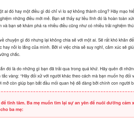
t ai đó hay một điều gì đó chỉ vì lo sợ không thành công? Hãy mạo hi
nghiệm những điều mới mẻ. Bạn sẽ thấy sự liều lĩnh đó là hoàn toàn x
im và bạn sẽ khám phá ra nhiều điều cũng như có nhiều trải nghiệm thú 
ề chuyện gì đó nhưng lại không chia sẻ với một ai. Sẽ rất khó khăn để 
hay nỗi lo lắng của mình. Bởi vì việc chia sẻ suy nghĩ, cảm xúc sẽ gi
 vững chắc.
hắn đó là do những gì bạn đã trải qua trong quá khứ. Hãy quên đi nhữ
 tắc vàng: “Hãy đối xử với người khác theo cách mà bạn muốn họ đối v
 mở còn giúp bạn bắt đầu mối quan hệ dễ dàng bởi chính con người b
ỏ để tĩnh tâm. Ba mẹ muốn tìm lại sự an yên để nuôi dưỡng cảm 
 cho ba mẹ: