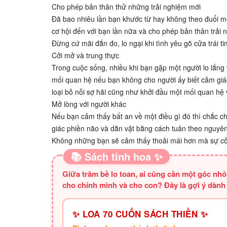
Cho phép bản thân thử những trải nghiệm mới
Đã bao nhiêu lần bạn khước từ hay không theo đuổi mộ
cơ hội đến với bạn lần nữa và cho phép bản thân trải 
Đừng cứ mãi đắn đo, lo ngại khi tình yêu gõ cửa trái t
Cởi mở và trung thực
Trong cuộc sống, nhiều khi bạn gặp một người lo lắng v
mối quan hệ nếu bạn không cho người ấy biết cảm giác 
loại bỏ nỗi sợ hãi cũng như khởi đầu một mối quan hệ
Mở lòng với người khác
Nếu bạn cảm thấy bất an về một điều gì đó thì chắc c
giác phiền não và dằn vặt bằng cách tuân theo nguyên
Không những bạn sẽ cảm thấy thoải mái hơn mà sự cởi
📚 Sách tinh hoa ✨
Giữa trăm bề lo toan, ai cũng cần một góc nh
cho chính mình và cho con? Đây là gợi ý dành
✨ LOA 70 CUỐN SÁCH THIỀN ✨