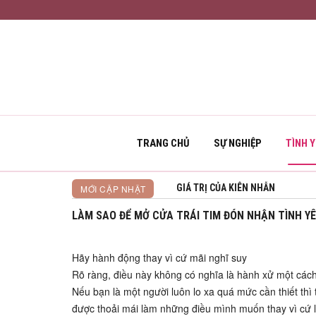
TRANG CHỦ
SỰ NGHIỆP
TÌNH 
NGƯỜI CHIẾN THẮNG
MỚI CẬP NHẬT
LÀM SAO ĐỂ MỞ CỬA TRÁI TIM ĐÓN NHẬN TÌNH Y
Hãy hành động thay vì cứ mãi nghĩ suy
Rõ ràng, điều này không có nghĩa là hành xử một cách 
Nếu bạn là một người luôn lo xa quá mức cần thiết thì
được thoải mái làm những điều mình muốn thay vì cứ lo