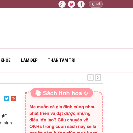
☾
Tối
 KHỎE
LÀM ĐẸP
THÂN TÂM TRÍ
PHẬT VÀ MA QUỶ
📚 Sách tinh hoa ✨
SÁCH HAY CHO BA MẸ
Mẹ muốn cả gia đình cùng nhau
phát triển và đạt được những
nghĩ.
điều lớn lao? Câu chuyện về
ân mình
OKRs trong cuốn sách này sẽ là
nguồn cảm hứng giúp mẹ và con