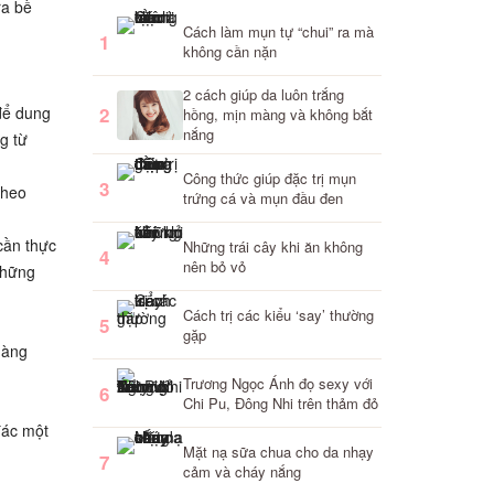
ra bề
Cách làm mụn tự “chui” ra mà
1
không cần nặn
2 cách giúp da luôn trắng
để dung
2
hồng, mịn màng và không bắt
nắng
g từ
Công thức giúp đặc trị mụn
3
theo
trứng cá và mụn đầu đen
cần thực
Những trái cây khi ăn không
4
nên bỏ vỏ
những
Cách trị các kiểu ‘say’ thường
5
gặp
hàng
Trương Ngọc Ánh đọ sexy với
6
Chi Pu, Đông Nhi trên thảm đỏ
đác một
Mặt nạ sữa chua cho da nhạy
7
cảm và cháy nắng