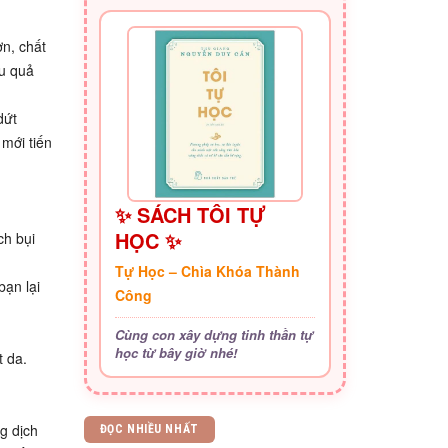
ơn, chất
ệu quả
dứt
mới tiến
✨ SÁCH TÔI TỰ
HỌC ✨
ch bụi
Tự Học – Chìa Khóa Thành
bạn lại
Công
Cùng con xây dựng tinh thần tự
học từ bây giờ nhé!
 da.
g dịch
ĐỌC NHIỀU NHẤT