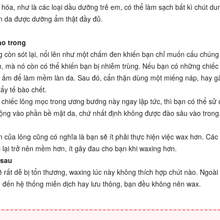
a, như là các loại dầu dưỡng trẻ em, có thể làm sạch bất kì chút du
làn da được dưỡng ẩm thật đầy đủ.
ào trong
g còn sót lại, nổi lên như một chấm đen khiến bạn chỉ muốn cấu chúng 
 mà nó còn có thể khiến bạn bị nhiễm trùng. Nếu bạn có những chiếc
 ấm để làm mềm làn da. Sau đó, cẩn thận dùng một miếng náp, hay g
ẩy tế bào chết.
chiếc lông mọc trong ương bướng này ngay lập tức, thì bạn có thể sử
động vào phần bề mặt da, chứ nhất định không được đào sâu vào trong
 của lông cũng có nghĩa là bạn sẽ ít phải thực hiện việc wax hơn. Các
lại trở nên mềm hơn, ít gây đau cho bạn khi waxing hơn.
 sau
 rất dễ bị tổn thương, waxing lúc này không thích hợp chút nào. Ngoài 
an đến hệ thống miễn dịch hay lưu thông, bạn đều không nên wax.