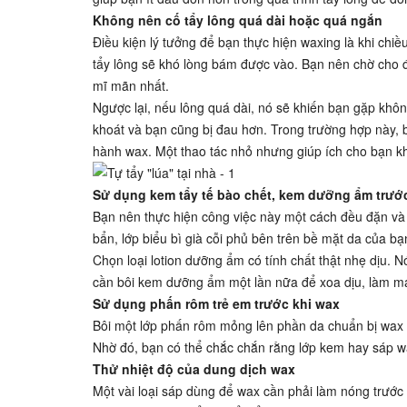
Không nên cố tẩy lông quá dài hoặc quá ngắn
Điều kiện lý tưởng để bạn thực hiện waxing là khi chi
tẩy lông sẽ khó lòng bám được vào. Bạn nên chờ cho đ
mĩ mãn nhất.
Ngược lại, nếu lông quá dài, nó sẽ khiến bạn gặp khôn
khoát và bạn cũng bị đau hơn. Trong trường hợp này, b
hành wax. Một thao tác nhỏ nhưng giúp ích cho bạn k
Sử dụng kem tẩy tế bào chết, kem dưỡng ẩm trước
Bạn nên thực hiện công việc này một cách đều đặn và 
bẩn, lớp biểu bì già cỗi phủ bên trên bề mặt da của bạ
Chọn loại lotion dưỡng ẩm có tính chất thật nhẹ dịu. 
cần bôi kem dưỡng ẩm một lần nữa để xoa dịu, làm mát
Sử dụng phấn rôm trẻ em trước khi wax
Bôi một lớp phấn rôm mỏng lên phần da chuẩn bị wax
Nhờ đó, bạn có thể chắc chắn rằng lớp kem hay sáp w
Thử nhiệt độ của dung dịch wax
Một vài loại sáp dùng để wax cần phải làm nóng trước 