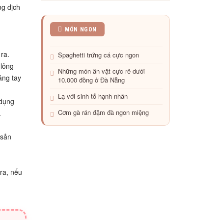
ng dịch
Ghé
MÓN NGON
thăm
quán
ra.
Spaghetti trứng cá cực ngon
nướng
đông
 lông
Những món ăn vặt cực rẻ dưới
khách
ăng tay
10.000 đồng ở Đà Nẵng
ngoại
ô
Lạ với sinh tố hạnh nhân
Sài
 dụng
Gòn
Cơm gà rán đậm đà ngon miệng
.
 sản
ra, nếu