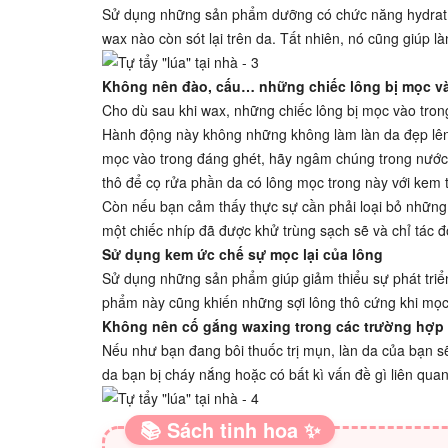
Sử dụng những sản phẩm dưỡng có chức năng hydrat hó
wax nào còn sót lại trên da. Tất nhiên, nó cũng giúp 
Không nên đào, cấu… những chiếc lông bị mọc v
Cho dù sau khi wax, những chiếc lông bị mọc vào tron
Hành động này không những không làm làn da đẹp lên,
mọc vào trong đáng ghét, hãy ngâm chúng trong nước
thô để cọ rửa phần da có lông mọc trong này với kem t
Còn nếu bạn cảm thấy thực sự cần phải loại bỏ những 
một chiếc nhíp đã được khử trùng sạch sẽ và chỉ tác 
Sử dụng kem ức chế sự mọc lại của lông
Sử dụng những sản phẩm giúp giảm thiểu sự phát triển
phẩm này cũng khiến những sợi lông thô cứng khi mọc 
Không nên cố gắng waxing trong các trường hợp
Nếu như bạn đang bôi thuốc trị mụn, làn da của bạn sẽ
da bạn bị cháy nắng hoặc có bất kì vấn đề gì liên qu
📚 Sách tinh hoa ✨