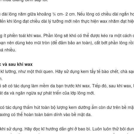
ều dài lông nằm giữa khoảng ¾ cm- 2 cm. Nếu lông có chiều dài ngắn h
ến khi lông đạt chiều dài lý tưởng mới nên thực hiện wax nhằm đạt hi
g ít phiền toái khi wax. Phần lông sẽ khó có thể được kéo ra một cách 
ạn nên dùng kéo mũi tròn (để đảm bảo an toàn), cắt bớt phần lông rồi 
há nhiều.
 và sau khi wax
kĩ lưỡng, như một thói quen. Hãy sử dụng kem tẩy tế bào chết, chà sạ
n.
Nó sẽ có tác dụng làm mềm da bạn trước khi wax. Tiếp đó, sau khi wax, 
 da và ngăn ngừa sự phát triển của lớp lông mới.
 có tác dụng thấm hút toàn bộ lượng kem dưỡng ẩm còn dư trên bề mặt
axing có thể hoàn toàn bám dính vào bề mặt da.
khi sử dụng. Hãy đọc kĩ hướng dẫn ghi ở bao bì. Luôn luôn thử bôi dun