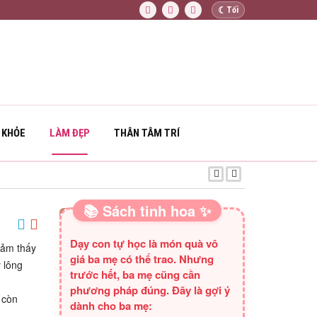
☾
Tối
 KHỎE
LÀM ĐẸP
THÂN TÂM TRÍ
NIỀM TIN TRONG
📚 Sách tinh hoa ✨
SÁCH HAY CHO BA MẸ
Dạy con tự học là món quà vô
cảm thấy
giá ba mẹ có thể trao. Nhưng
 lông
trước hết, ba mẹ cũng cần
phương pháp đúng. Đây là gợi ý
 còn
dành cho ba mẹ: