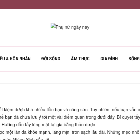
YÊU & HÔN NHÂN
ĐỜI SỐNG
ẨM THỰC
GIA ĐÌNH
SỐNG
tiết kiệm được khá nhiều tiền bạc và công sức. Tuy nhiên, nếu bạn vẫn 
ể bạn đã chưa lưu ý tới một vài điểm quan trọng dưới đây. Bí quyết tẩy
ả Hướng dẫn tẩy lông mặt tại gia bằng thảo dược
ược một làn da khỏe mạnh, láng mịn, trơn sạch lâu dài. Những mẹo nhỏ
ón mùa Giáng Sinh sắp tới.