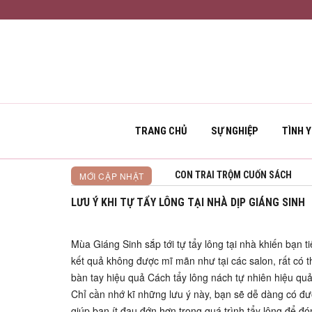
TRANG CHỦ
SỰ NGHIỆP
TÌNH 
CON TRAI TRỘM CUỐN SÁCH
MỚI CẬP NHẬT
LƯU Ý KHI TỰ TẨY LÔNG TẠI NHÀ DỊP GIÁNG SINH
Mùa Giáng Sinh sắp tới tự tẩy lông tại nhà khiến bạn 
kết quả không được mĩ mãn như tại các salon, rất có th
bàn tay hiệu quả Cách tẩy lông nách tự nhiên hiệu qu
Chỉ cần nhớ kĩ những lưu ý này, bạn sẽ dễ dàng có đ
giúp bạn ít đau đớn hơn trong quá trình tẩy lông để đ