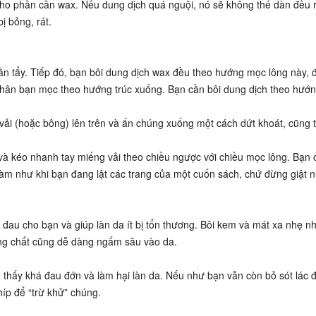
 cho phần cần wax. Nếu dung dịch quá nguội, nó sẽ không thể dàn đều 
ị bỏng, rát.
ần tẩy. Tiếp đó, bạn bôi dung dịch wax đều theo hướng mọc lông này, 
 chân bạn mọc theo hướng trúc xuống. Bạn cần bôi dung dịch theo hướn
vải (hoặc bông) lên trên và ấn chúng xuống một cách dứt khoát, cũng 
 và kéo nhanh tay miếng vải theo chiều ngược với chiều mọc lông. Bạn 
 làm như khi bạn đang lật các trang của một cuốn sách, chứ đừng giật 
 đau cho bạn và giúp làn da ít bị tổn thương. Bôi kem và mát xa nhẹ n
ng chất cũng dễ dàng ngấm sâu vào da.
thấy khá đau đớn và làm hại làn da. Nếu như bạn vẫn còn bỏ sót lác 
híp để “trừ khử” chúng.