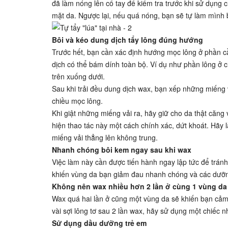
đã làm nóng lên cổ tay để kiểm tra trước khi sử dụng
mặt da. Ngược lại, nếu quá nóng, bạn sẽ tự làm mình b
Bôi và kéo dung dịch tẩy lông đúng hướng
Trước hết, bạn cần xác định hướng mọc lông ở phần c
dịch có thể bám dính toàn bộ. Ví dụ như phần lông ở
trên xuống dưới.
Sau khi trải đều dung dịch wax, bạn xếp những miếng 
chiều mọc lông.
Khi giật những miếng vải ra, hãy giữ cho da thật căng
hiện thao tác này một cách chính xác, dứt khoát. Hãy
miếng vải thẳng lên không trung.
Nhanh chóng bôi kem ngay sau khi wax
Việc làm này cần được tiến hành ngay lập tức để tránh
khiến vùng da bạn giảm đau nhanh chóng và các dưỡ
Không nên wax nhiều hơn 2 lần ở cùng 1 vùng da
Wax quá hai lần ở cũng một vùng da sẽ khiến bạn cảm 
vài sợi lông tơ sau 2 lần wax, hãy sử dụng một chiếc n
Sử dụng dầu dưỡng trẻ em