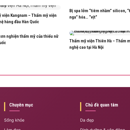
Bị spa lởm “tiêm nhầm” silicon, “
 viện Kangnam – Thẩm mỹ viện
nga” hóa… “vịt”
hệ hàng đầu Hàn Quốc
cơn nghiện thẩm mỹ của thiếu nữ
Thẩm mỹ viện Thiên Hà – Thẩm 
uốc
nghệ cao tại Hà Nội
Chuyên mục
Chủ đề quan tâm
Sống khỏe
Da đẹp
Làm đẹp
Dinh dưỡng & vận động