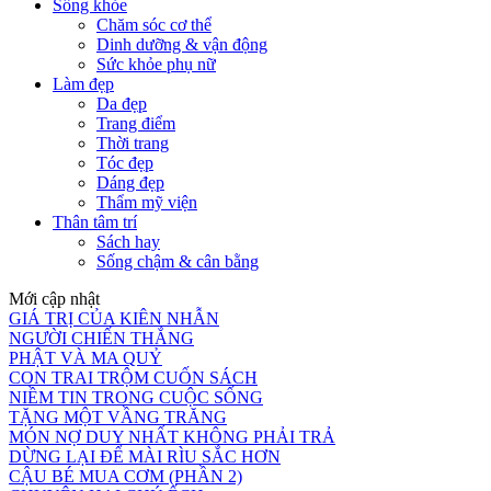
Sống khỏe
Chăm sóc cơ thể
Dinh dưỡng & vận động
Sức khỏe phụ nữ
Làm đẹp
Da đẹp
Trang điểm
Thời trang
Tóc đẹp
Dáng đẹp
Thẩm mỹ viện
Thân tâm trí
Sách hay
Sống chậm & cân bằng
Mới cập nhật
GIÁ TRỊ CỦA KIÊN NHẪN
NGƯỜI CHIẾN THẮNG
PHẬT VÀ MA QUỶ
CON TRAI TRỘM CUỐN SÁCH
NIỀM TIN TRONG CUỘC SỐNG
TẶNG MỘT VẦNG TRĂNG
MÓN NỢ DUY NHẤT KHÔNG PHẢI TRẢ
DỪNG LẠI ĐỂ MÀI RÌU SẮC HƠN
CẬU BÉ MUA CƠM (PHẦN 2)