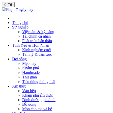
☾
Tối
Trang chủ
Sự nghiệp
Việc làm & kỹ năng
Tài chính cá nhân
Phát triển bản thân
Tình Yêu & Hôn Nhân
Kinh nghiệm cưới
Tâm lý & cảm xúc
Đời sống
Mẹo hay
Khám phá
Handmade
Thư giãn
Tiêu dùng thông thái
Ẩm thực
Vào bếp
Khám phá ẩm thực
Dinh dưỡng gia đình
Đồ uống
Món cho mẹ và bé