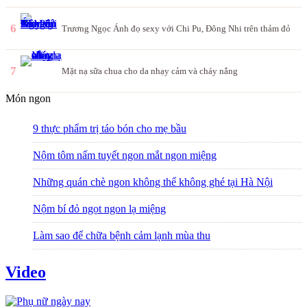
6
Trương Ngọc Ánh đọ sexy với Chi Pu, Đông Nhi trên thảm đỏ
7
Mặt nạ sữa chua cho da nhạy cảm và cháy nắng
Món ngon
9 thực phẩm trị táo bón cho mẹ bầu
Nộm tôm nấm tuyết ngon mắt ngon miệng
Những quán chè ngon không thể không ghé tại Hà Nội
Nộm bí đỏ ngọt ngon lạ miệng
Làm sao để chữa bệnh cảm lạnh mùa thu
Video