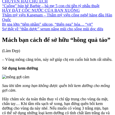
CHUYỆN HAI CHÚ ẾCH
“Cuồng” búp bê Barbie – bà mẹ 5 con chi tiền tỷ phẫu thuật
HÃY ĐẶT CỐC NƯỚC CỦA BẠN XUỐNG
Thẩm mỹ viện Kangnam – Thẩm mỹ viện công nghệ hàng đầu Hàn
Quốc
Bị spa lởm “tiêm nhầm” silicon, “thiên nga” hóa… “vịt”
Sự thật về “thần dược” serum nâng mũi cho sống mũi dọc dừa
Mách bạn cách để sở hữu “hông quả táo”
(Làm Đẹp)
– Vòng mông căng tròn, nảy nở giúp chị em cuốn hút hơn rất nhiều.
Sử dụng kem dưỡng
Sau khi tắm xong bạn không được quên bôi kem dưỡng cho mông
gợi cảm.
Hãy chăm sóc da toàn thân thay vì chỉ tập trung cho vùng da mặt,
chân tay… Khi tắm rửa sạch sẽ xong, bạn đừng quên bôi kem
dưỡng cho vùng da này nhé. Nếu muốn có vòng 3 trắng mịn, bạn
có thể sử dụng những loại kem dưỡng có tính chất làm trắng da và