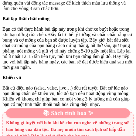
đừng quên vài động tác massage để kích thích màu lưu thông và
làm cho vòng 3 săn chắc hơn.
Bài tập thắt chặt mông
Bạn có thể thực hành bài tập này trong khi chờ xe buýt hoặc trong
khi bạn đứng rửa chén. Đây là tư thế lý tưởng và chắc chắn rằng cơ
bụng và cơ mông của bạn sẽ được luyện tập. Bây giờ, bắt đầu siết
chặt cơ mông của bạn bằng cách đứng thẳng, hít thở sâu, giữ bụng
phẳng, nót mông và giữ vị trí này chừng 5-10 giây một lần. Lặp lại
nó ít nhất 12-15 lần liên tục, mỗi khi bạn đứng làm gì đó. Hãy tiếp
tục với bài tập này hàng ngày, các bạn sẽ đạt được hiệu quả sau một
thời gian ngắn.
Khiêu vũ
Bất cứ điệu nào (salsa, valse, jive…) đều rất tuyệt. Bất cứ lúc nào
bạn dùng chân để khiêu vũ, lúc đó bạn đều hoạt động vùng mông.
Khiêu vũ khong chỉ giúp bạn co một vòng 3 lý tưởng mà còn giúp
bạn có một tinh thần thoải mái hòa cùng điệu nhạc.
📚 Sách tinh hoa ✨
Không gì tuyệt vời hơn khi kể cho con nghe về những trang sử
hào hùng của dân tộc. Ba mẹ muốn tìm sách lịch sử hấp dẫn
cho cả nhà? Đây là gợi ý dành cho ba mẹ: