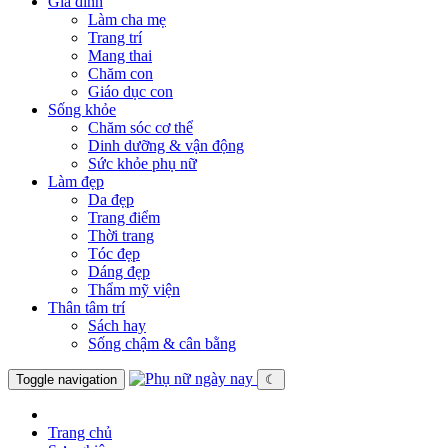
Gia đình
Làm cha mẹ
Trang trí
Mang thai
Chăm con
Giáo dục con
Sống khỏe
Chăm sóc cơ thể
Dinh dưỡng & vận động
Sức khỏe phụ nữ
Làm đẹp
Da đẹp
Trang điểm
Thời trang
Tóc đẹp
Dáng đẹp
Thẩm mỹ viện
Thân tâm trí
Sách hay
Sống chậm & cân bằng
Toggle navigation
☾
Trang chủ