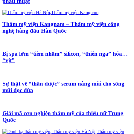
phẫu thuật
Thẩm mỹ viện Kangnam – Thẩm mỹ viện công
nghệ hàng đầu Hàn Quốc
Bị spa lởm “tiêm nhầm” silicon, “thiên nga” hóa…
“vịt”
Sự thật về “thần dược” serum nâng mũi cho sống
mũi dọc dừa
Giải mã cơn nghiện thẩm mỹ của thiếu nữ Trung
Quốc