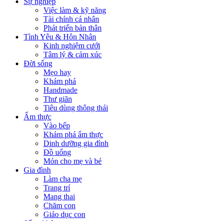
Sự nghiệp
Việc làm & kỹ năng
Tài chính cá nhân
Phát triển bản thân
Tình Yêu & Hôn Nhân
Kinh nghiệm cưới
Tâm lý & cảm xúc
Đời sống
Mẹo hay
Khám phá
Handmade
Thư giãn
Tiêu dùng thông thái
Ẩm thực
Vào bếp
Khám phá ẩm thực
Dinh dưỡng gia đình
Đồ uống
Món cho mẹ và bé
Gia đình
Làm cha mẹ
Trang trí
Mang thai
Chăm con
Giáo dục con