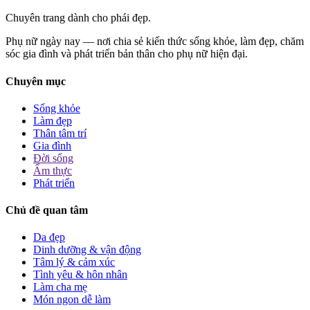
Chuyên trang dành cho phái đẹp.
Phụ nữ ngày nay — nơi chia sẻ kiến thức sống khỏe, làm đẹp, chăm
sóc gia đình và phát triển bản thân cho phụ nữ hiện đại.
Chuyên mục
Sống khỏe
Làm đẹp
Thân tâm trí
Gia đình
Đời sống
Ẩm thực
Phát triển
Chủ đề quan tâm
Da đẹp
Dinh dưỡng & vận động
Tâm lý & cảm xúc
Tình yêu & hôn nhân
Làm cha mẹ
Món ngon dễ làm