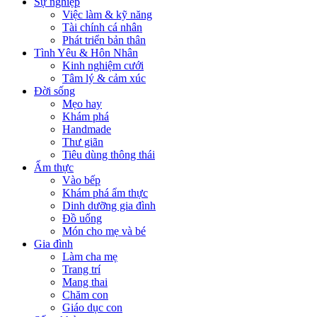
Sự nghiệp
Việc làm & kỹ năng
Tài chính cá nhân
Phát triển bản thân
Tình Yêu & Hôn Nhân
Kinh nghiệm cưới
Tâm lý & cảm xúc
Đời sống
Mẹo hay
Khám phá
Handmade
Thư giãn
Tiêu dùng thông thái
Ẩm thực
Vào bếp
Khám phá ẩm thực
Dinh dưỡng gia đình
Đồ uống
Món cho mẹ và bé
Gia đình
Làm cha mẹ
Trang trí
Mang thai
Chăm con
Giáo dục con