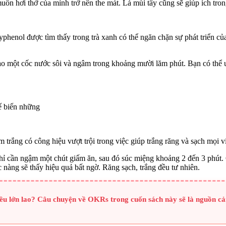
uốn hơi thở của mình trở nên the mát. Lá mùi tây cũng sẽ giúp ích trong
lyphenol được tìm thấy trong trà xanh có thể ngăn chặn sự phát triển c
vào một cốc nước sôi và ngâm trong khoảng mười lăm phút. Bạn có thể u
hế biến những
ấm trắng có công hiệu vượt trội trong việc giúp trắng răng và sạch mọi
 chỉ cần ngậm một chút giấm ăn, sau đó súc miệng khoảng 2 đến 3 phút.
 nàng sẽ thấy hiệu quả bất ngờ. Răng sạch, trắng đều tư nhiên.
iều lớn lao? Câu chuyện về OKRs trong cuốn sách này sẽ là nguồn c