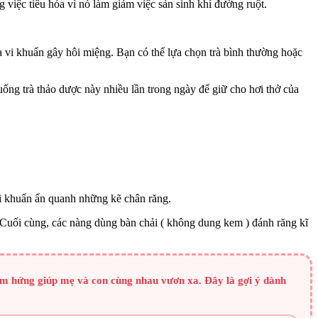
 việc tiêu hóa vì nó làm giảm việc sản sinh khí đường ruột.
ủa vi khuẩn gây hôi miệng. Bạn có thể lựa chọn trà bình thường hoặc
ống trà thảo dược này nhiều lần trong ngày để giữ cho hơi thở của
 vi khuẩn ẩn quanh những kẽ chân răng.
 Cuối cùng, các nàng dùng bàn chải ( không dung kem ) đánh răng kĩ
ảm hứng giúp mẹ và con cùng nhau vươn xa. Đây là gợi ý dành