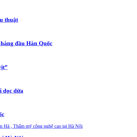
u thuật
 hàng đầu Hàn Quốc
ịt”
i dọc dừa
ốc