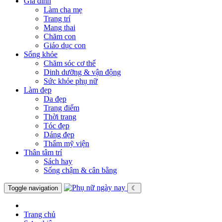
Gia đình
Làm cha mẹ
Trang trí
Mang thai
Chăm con
Giáo dục con
Sống khỏe
Chăm sóc cơ thể
Dinh dưỡng & vận động
Sức khỏe phụ nữ
Làm đẹp
Da đẹp
Trang điểm
Thời trang
Tóc đẹp
Dáng đẹp
Thẩm mỹ viện
Thân tâm trí
Sách hay
Sống chậm & cân bằng
Toggle navigation
☾
Trang chủ