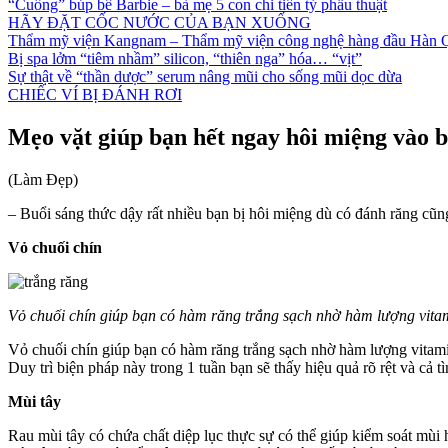
“Cuồng” búp bê Barbie – bà mẹ 5 con chi tiền tỷ phẫu thuật
HÃY ĐẶT CỐC NƯỚC CỦA BẠN XUỐNG
Thẩm mỹ viện Kangnam – Thẩm mỹ viện công nghệ hàng đầu Hàn 
Bị spa lởm “tiêm nhầm” silicon, “thiên nga” hóa… “vịt”
Sự thật về “thần dược” serum nâng mũi cho sống mũi dọc dừa
CHIẾC VÍ BỊ ĐÁNH RƠI
Mẹo vặt giúp bạn hết ngay hôi miệng vào b
(Làm Đẹp)
– Buổi sáng thức dậy rất nhiều bạn bị hôi miệng dù có đánh răng cũn
Vỏ chuối chín
Vỏ chuối chín giúp bạn có hàm răng trắng sạch nhờ hàm lượng vitam
Vỏ chuối chín giúp bạn có hàm răng trắng sạch nhờ hàm lượng vitamin
Duy trì biện pháp này trong 1 tuần bạn sẽ thấy hiệu quả rõ rệt và cả t
Mùi tây
Rau mùi tây có chứa chất diệp lục thực sự có thể giúp kiểm soát mùi 