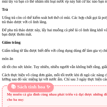
mùi tây và bạn có thể nhâm nhi loại nước ép này bất cứ lúc nào bạn m
Trà
Uống trà còn có thể kiểm soát hơi thở có mùi. Các hợp chất gọi là po
trà thảo dược với cỏ linh lăng.
Để pha trà thảo dược này, lấy hai muỗng cà phê lá cỏ linh lăng khô 
bạn được thơm mát.
Giấm trắng
Giấm trắng từ lâu được biết đến với công dụng dùng để làm gia vị c
món ăn
rất tốt cho sức khỏe. Tuy nhiên, nhiều người vẫn không biết rằng, gi
Cách thực hiện vô cùng đơn giản, mỗi tối trước khi đi ngủ các nàng
lưỡng sau đó súc miệng lại với nước ấm. Chỉ sau 3 ngày thực hiện các
📚 Sách tinh hoa ✨
Mẹ muốn cả gia đình cùng nhau phát triển và đạt được những đ
cho ba mẹ: