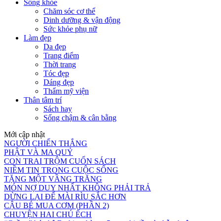
Sống khỏe
Chăm sóc cơ thể
Dinh dưỡng & vận động
Sức khỏe phụ nữ
Làm đẹp
Da đẹp
Trang điểm
Thời trang
Tóc đẹp
Dáng đẹp
Thẩm mỹ viện
Thân tâm trí
Sách hay
Sống chậm & cân bằng
Mới cập nhật
NGƯỜI CHIẾN THẮNG
PHẬT VÀ MA QUỶ
CON TRAI TRỘM CUỐN SÁCH
NIỀM TIN TRONG CUỘC SỐNG
TẶNG MỘT VẦNG TRĂNG
MÓN NỢ DUY NHẤT KHÔNG PHẢI TRẢ
DỪNG LẠI ĐỂ MÀI RÌU SẮC HƠN
CẬU BÉ MUA CƠM (PHẦN 2)
CHUYỆN HAI CHÚ ẾCH