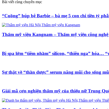
Bài viết cùng chuyên mục
“Cuồng” búp bê Barbie – bà mẹ 5 con chi tiền tỷ phẫ
Thẩm mỹ viện Kangnam – Thẩm mỹ viện công nghệ
Bị spa lởm “tiêm nhầm” silicon, “thiên nga” hóa… “v
Sự thật về “thần dược” serum nâng mũi cho sống mũ
Giải mã cơn nghiện thẩm mỹ của thiếu nữ Trung Qu