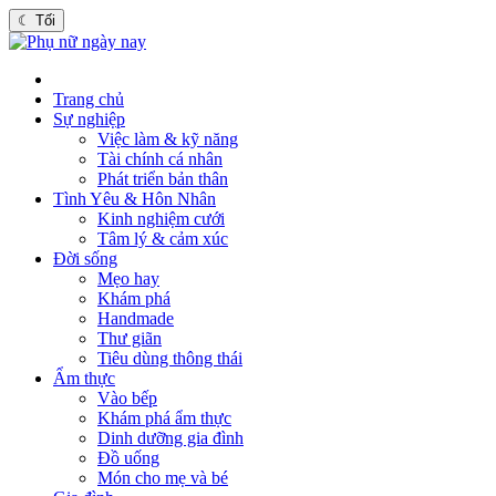
☾
Tối
Trang chủ
Sự nghiệp
Việc làm & kỹ năng
Tài chính cá nhân
Phát triển bản thân
Tình Yêu & Hôn Nhân
Kinh nghiệm cưới
Tâm lý & cảm xúc
Đời sống
Mẹo hay
Khám phá
Handmade
Thư giãn
Tiêu dùng thông thái
Ẩm thực
Vào bếp
Khám phá ẩm thực
Dinh dưỡng gia đình
Đồ uống
Món cho mẹ và bé